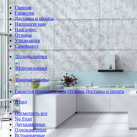
Главная
Гарантия
Доставка и оплата
Напишите нам
Наш адрес
Отзывы
Утилизация
Самовывоз
Холодильники
Морозильники
Винные шкафы
Гарантия
Напишите нам
Отзывы
Доставка и оплата
Назад
Посмотреть все
No Frost
Двухкамерные
Однокамерные
Встраиваемые