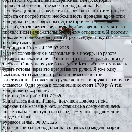
обратится в официальный сервисный центр, который
проведет обслуживание моего холодильника. В
эксплуатационных документах на холодильник отсутствует
(скрыта от потребителя) необходимость проведения очистки
холодильника в сервисном центре (причем за не малые
деньги), что является введением в заблуждение покупателя и
проявлением неуважительного к нему отношения. И поэтому
знакомым и близким людям я не рекомендую покупать
технику самсунг.
Любишкин Николай
/ 25.07.2026
У меня холодильник и морозильник Либхерр. По работе
никаких нареканий нет. Работают тихо. Размораживания не
требуют. Они у меня уже более 5 лет. Кто выберет эту модель
будьте готовы через это время менять ручки. Я уже одну
заменил. Это самое не отработанное место в этой
конструкции. То пластик в ручке лопнет, то пружинка в ручке
сломается. Одна ручка в холодильнике стоит 1700 р. А так,
холодильник хороший.
Осипов Дмитрий
/ 16.07.2026
Купил здесь винный шкаф, покупкой доволен, пока
нареканий к магазину нет. Доставили на следующий день
после заказа. Советую тк больше, чем у них предложений,
нигде не нашёл
Бурдасов Илья
/ 08.07.2026
Долго выбирали холодильник , сошлись на модели марки