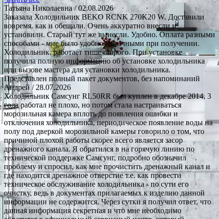
Татьяна Николаевна
/ 02.08.2026
Заказала Холодильник BEKO RCNK 270K20 W. Доставили
вовремя. как и обещали. Очень аккуратно внесли и
установили. Старый тут же вынесли. Удобно. Оплата разными
способами - мне было удобно наличными при получении.
Холодильник. работает тише старого. При установке
получила полную информацию об установке холодильника
или вызове мастера для установки холодильника.
Представлен полный пакет документов, без напоминаний
Андрей
/ 28.07.2026
Холодильник Самсунг RL50RR был куплен в декабре 2014, 3
года работал не плохо, но потом стала настраиваться
морозильная камера вплоть до появления ошибки и
отключения холодильника, периодическое появление воды на
полу под дверкой морозильной камеры говорило о том, что
причиной плохой работы скорее всего является засор
дренажного канала. Я обратился в на горячую линию по
технической поддержке Самсунг, подробно обозначил
проблему и спросил, как мне прочистить дренажный канал и
где находится дренажное отверстие т.е. как провести
техническое обслуживание холодильника - по сути его
очистку, ведь в документах прилагаемых к изделию данной
информации не содержится. Через сутки я получил ответ, что
данная информация секретная и что мне необходимо