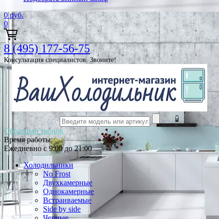
0
руб.
0
8 (495) 177-56-75
Консультация специалистов. Звоните!
Обратный звонок
Время работы:
Ежедневно с 9:00 до 21:00
Холодильники
No Frost
Двухкамерные
Однокамерные
Встраиваемые
Side by side
Черные