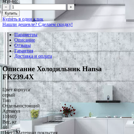
Кол-во:
−
+
Купить
Купить в один клик
Нашли дешевле? Сделаем скидку!
Параметры
Описание
Отзывы
Гарантия
Доставка и оплата
Описание Холодильник Hansa
FK239.4X
Цвет корпуса
серый
Тип
Отдельностоящий
Артикул
101605
Вес, кг
44
Цвет / Материал покрытия