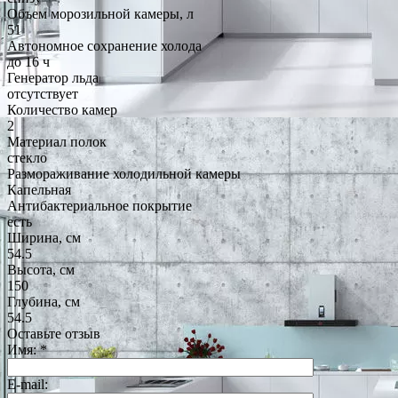
Объем морозильной камеры, л
51
Автономное сохранение холода
до 16 ч
Генератор льда
отсутствует
Количество камер
2
Материал полок
стекло
Размораживание холодильной камеры
Капельная
Антибактериальное покрытие
есть
Ширина, см
54.5
Высота, см
150
Глубина, см
54.5
Оставьте отзыв
Имя:
*
E-mail: