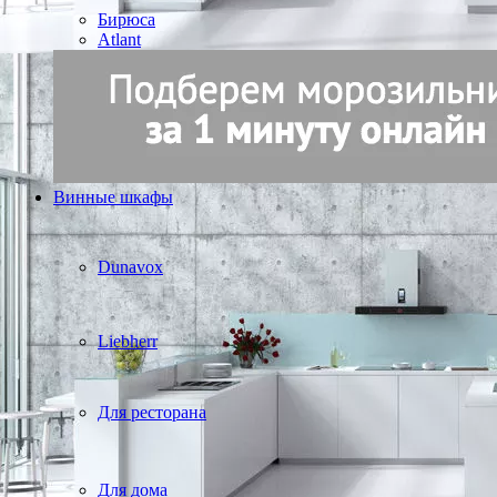
Бирюса
Atlant
Винные шкафы
Dunavox
Liebherr
Для ресторана
Для дома