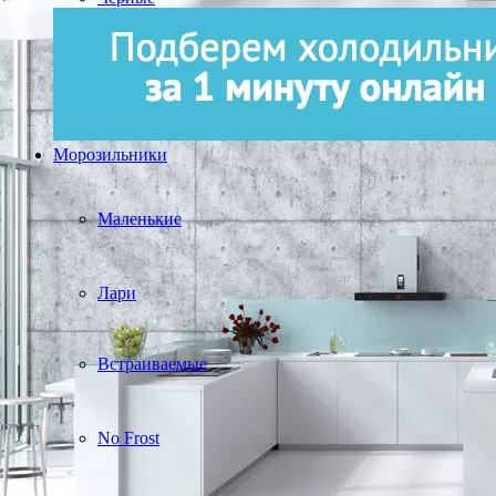
Морозильники
Маленькие
Лари
Встраиваемые
No Frost