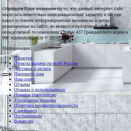
Обращаем Ваше внимание на то, что данный интернет-сайт
носит исключительно информационный характер и ни при
каких условиях информационные материалы и цены,
размещенные на сайте, не являются публичной офертой,
определяемой положениями Статьи 437 Гражданского кодекса
РФ. vashholodilnik.ru © 2016-2026
Информация:
Гарантия
Пункты выдачи по всей России
Доставка и оплата
Напишите нам
Наш адрес
Отзывы
Отзывы о холодильниках
Помощь покупателю
Утилизация техники
Политика конфиденциальности
Самовывоз
Поставщикам
Вакансии