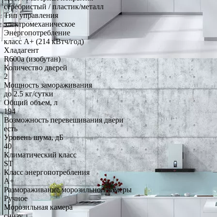
серебристый / пластик/металл
Тип управления
электромеханическое
Энергопотребление
класс A+ (214 кВтч/год)
Хладагент
R600a (изобутан)
Количество дверей
2
Мощность замораживания
до 2.5 кг/cутки
Общий объем, л
194
Возможность перевешивания двери
есть
Уровень шума, дБ
40
Климатический класс
ST
Класс энергопотребления
A+
Размораживание морозильной камеры
Ручное
Морозильная камера
снизу