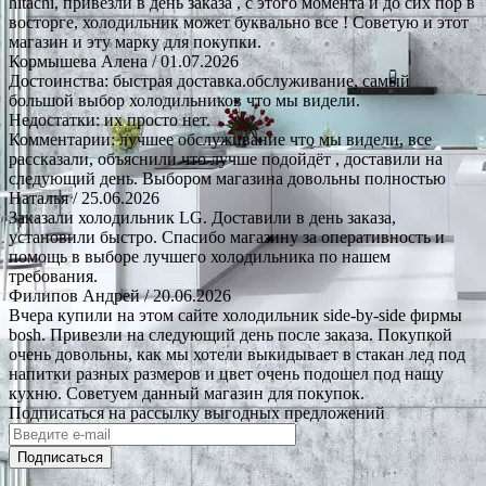
hitachi, привезли в день заказа , с этого момента и до сих пор в
восторге, холодильник может буквально все ! Советую и этот
магазин и эту марку для покупки.
Кормышева Алена
/ 01.07.2026
Достоинства: быстрая доставка.обслуживание, самый
большой выбор холодильников что мы видели.
Недостатки: их просто нет.
Комментарии: лучшее обслуживание что мы видели, все
рассказали, объяснили что лучше подойдёт , доставили на
следующий день. Выбором магазина довольны полностью
Наталья
/ 25.06.2026
Заказали холодильник LG. Доставили в день заказа,
установили быстро. Спасибо магазину за оперативность и
помощь в выборе лучшего холодильника по нашем
требования.
Филипов Андрей
/ 20.06.2026
Вчера купили на этом сайте холодильник side-by-side фирмы
bosh. Привезли на следующий день после заказа. Покупкой
очень довольны, как мы хотели выкидывает в стакан лед под
напитки разных размеров и цвет очень подошел под нашу
кухню. Советуем данный магазин для покупок.
Подписаться на рассылку выгодных предложений
Подписаться