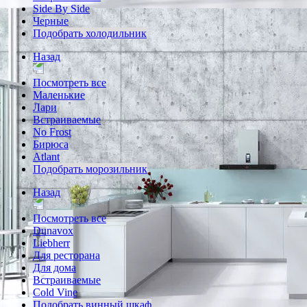
Side By Side
Черные
Подобрать холодильник
Назад
Посмотреть все
Маленькие
Лари
Встраиваемые
No Frost
Бирюса
Atlant
Подобрать морозильник
Назад
Посмотреть все
Dunavox
Liebherr
Для ресторана
Для дома
Встраиваемые
Cold Vine
Подобрать винный шкаф