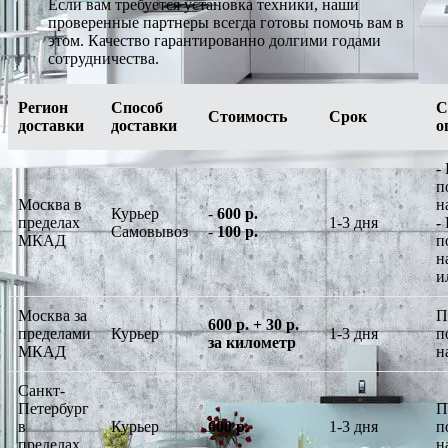
Если вам требуется установка техники, наши
проверенные партнеры всегда готовы помочь вам в
этом. Качество гарантированно долгими годами
сотрудничества.
Регион
Способ
С
Стоимость
Срок
доставки
доставки
о
-
п
Москва в
н
Курьер
-
600 р.
пределах
1-3 дня
-
Самовывоз
-
100 р.
МКАД
п
н
и
Москва за
П
600 р. + 30 р.
пределами
Курьер
1-3 дня
п
за километр
МКАД
н
Санкт-
Петербург
П
в
Курьер
600 р.
1-3 дня
п
пределах
н