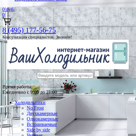
0
руб.
0
8 (495) 177-56-75
Консультация специалистов. Звоните!
Обратный звонок
Время работы:
Ежедневно с 9:00 до 21:00
Холодильники
No Frost
Двухкамерные
Однокамерные
Встраиваемые
Side by side
Черные