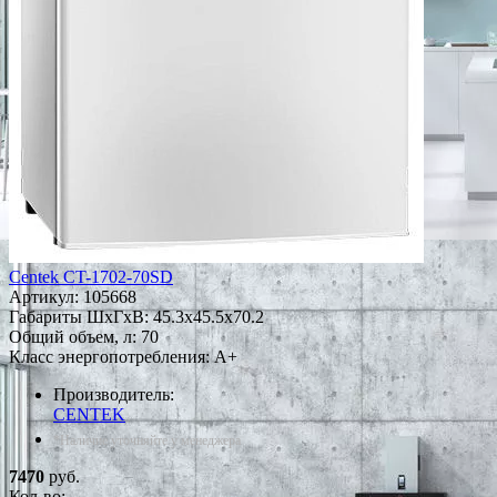
Centek CT-1702-70SD
Артикул:
105668
Габариты ШxГxВ: 45.3x45.5x70.2
Общий объем, л: 70
Класс энергопотребления: A+
Производитель:
CENTEK
*Наличие уточняйте у менеджера
7470
руб.
Кол-во: