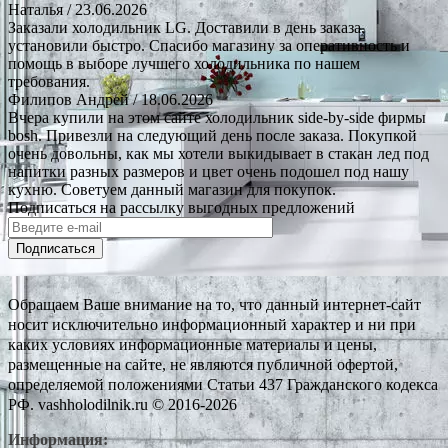
Наталья
/ 23.06.2026
Заказали холодильник LG. Доставили в день заказа,
установили быстро. Спасибо магазину за оперативность и
помощь в выборе лучшего холодильника по нашем
требования.
Филипов Андрей
/ 18.06.2026
Вчера купили на этом сайте холодильник side-by-side фирмы
bosh. Привезли на следующий день после заказа. Покупкой
очень довольны, как мы хотели выкидывает в стакан лед под
напитки разных размеров и цвет очень подошел под нашу
кухню. Советуем данный магазин для покупок.
Подписаться на рассылку выгодных предложений
Подписаться
Обращаем Ваше внимание на то, что данный интернет-сайт
носит исключительно информационный характер и ни при
каких условиях информационные материалы и цены,
размещенные на сайте, не являются публичной офертой,
определяемой положениями Статьи 437 Гражданского кодекса
РФ. vashholodilnik.ru © 2016-2026
Информация: