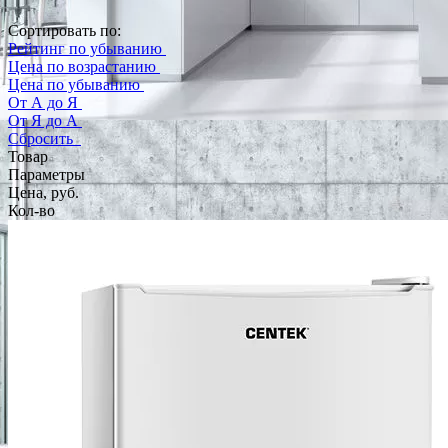
Сортировать по:
Рейтинг по убыванию
Цена по возрастанию
Цена по убыванию
От А до Я
От Я до А
Сбросить
Товар
Параметры
Цена, руб.
Кол-во