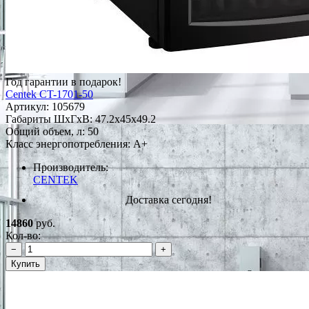
Год гарантии в подарок!
Centek CT-1701-50
Артикул:
105679
Габариты ШxГxВ: 47.2x45x49.2
Общий объем, л: 50
Класс энергопотребления: A+
Производитель:
CENTEK
Доставка сегодня!
14860
руб.
Кол-во:
−
+
Купить