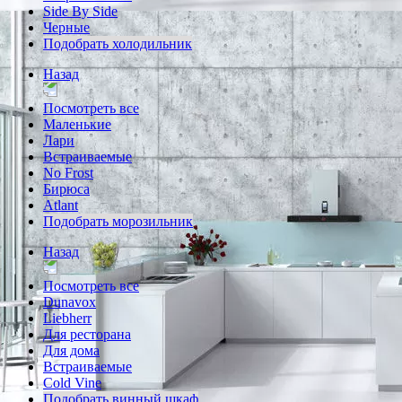
Side By Side
Черные
Подобрать холодильник
Назад
Посмотреть все
Маленькие
Лари
Встраиваемые
No Frost
Бирюса
Atlant
Подобрать морозильник
Назад
Посмотреть все
Dunavox
Liebherr
Для ресторана
Для дома
Встраиваемые
Cold Vine
Подобрать винный шкаф