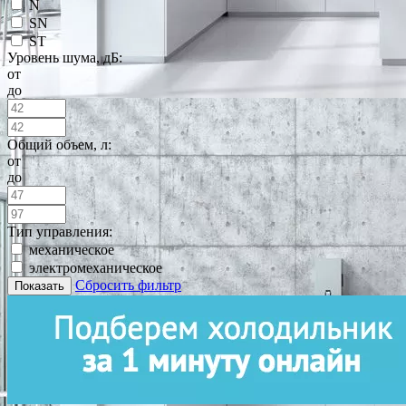
N
SN
ST
Уровень шума, дБ:
от
до
Общий объем, л:
от
до
Тип управления:
механическое
электромеханическое
Сбросить фильтр
Показать