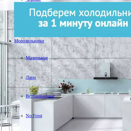
Морозильники
Маленькие
Лари
Встраиваемые
No Frost