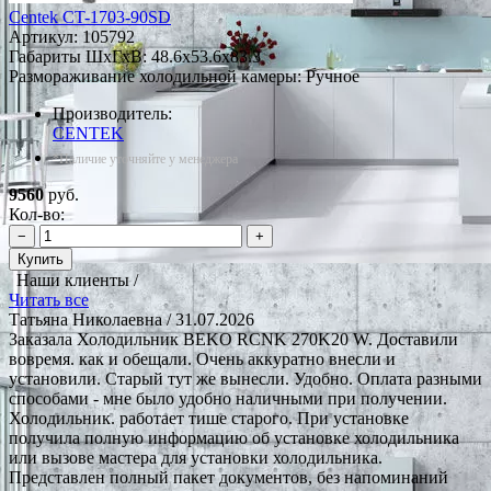
Centek CT-1703-90SD
Артикул:
105792
Габариты ШxГxВ: 48.6x53.6x83.3
Размораживание холодильной камеры: Ручное
Производитель:
CENTEK
*Наличие уточняйте у менеджера
9560
руб.
Кол-во:
−
+
Купить
Наши клиенты /
Читать все
Татьяна Николаевна
/ 31.07.2026
Заказала Холодильник BEKO RCNK 270K20 W. Доставили
вовремя. как и обещали. Очень аккуратно внесли и
установили. Старый тут же вынесли. Удобно. Оплата разными
способами - мне было удобно наличными при получении.
Холодильник. работает тише старого. При установке
получила полную информацию об установке холодильника
или вызове мастера для установки холодильника.
Представлен полный пакет документов, без напоминаний