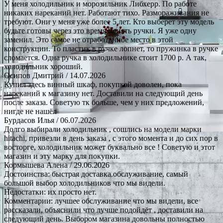
У меня холодильник и морозильник Либхерр. По работе
никаких нареканий нет. Работают тихо. Размораживания не
требуют. Они у меня уже более 5 лет. Кто выберет эту модель
будьте готовы через это время менять ручки. Я уже одну
заменил. Это самое не отработанное место в этой
конструкции. То пластик в ручке лопнет, то пружинка в ручке
сломается. Одна ручка в холодильнике стоит 1700 р. А так,
холодильник хороший.
Осипов Дмитрий
/ 14.07.2026
Купил здесь винный шкаф, покупкой доволен, пока
нареканий к магазину нет. Доставили на следующий день
после заказа. Советую тк больше, чем у них предложений,
нигде не нашёл
Бурдасов Илья
/ 06.07.2026
Долго выбирали холодильник , сошлись на модели марки
hitachi, привезли в день заказа , с этого момента и до сих пор в
восторге, холодильник может буквально все ! Советую и этот
магазин и эту марку для покупки.
Кормышева Алена
/ 29.06.2026
Достоинства: быстрая доставка.обслуживание, самый
большой выбор холодильников что мы видели.
Недостатки: их просто нет.
Комментарии: лучшее обслуживание что мы видели, все
рассказали, объяснили что лучше подойдёт , доставили на
следующий день. Выбором магазина довольны полностью