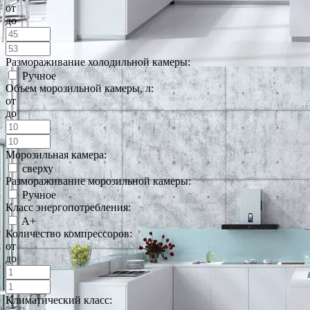
от
до
Размораживание холодильной камеры:
Ручное
Объем морозильной камеры, л:
от
до
Морозильная камера:
сверху
Размораживание морозильной камеры:
Ручное
Класс энергопотребления:
A+
Количество компрессоров:
от
до
Климатический класс: