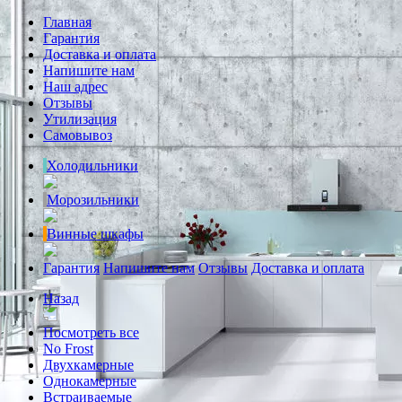
Главная
Гарантия
Доставка и оплата
Напишите нам
Наш адрес
Отзывы
Утилизация
Самовывоз
Холодильники
Морозильники
Винные шкафы
Гарантия
Напишите нам
Отзывы
Доставка и оплата
Назад
Посмотреть все
No Frost
Двухкамерные
Однокамерные
Встраиваемые