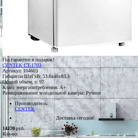
Год гарантии в подарок!
CENTEK CT-1703
Артикул:
104603
Габариты ШxГxВ: 53.6x48x83.3
Общий объем, л: 97
Класс энергопотребления: A+
Размораживание холодильной камеры: Ручное
Производитель:
CENTEK
Доставка сегодня!
14270
руб.
Кол-во: