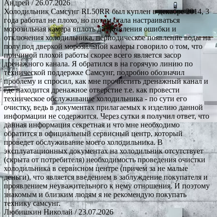
Андрей
/ 26.07.2026
Холодильник Самсунг RL50RR был куплен в декабре 2014, 3
года работал не плохо, но потом стала настраиваться
морозильная камера вплоть до появления ошибки и
отключения холодильника, периодическое появление воды на
полу под дверкой морозильной камеры говорило о том, что
причиной плохой работы скорее всего является засор
дренажного канала. Я обратился в на горячую линию по
технической поддержке Самсунг, подробно обозначил
проблему и спросил, как мне прочистить дренажный канал и
где находится дренажное отверстие т.е. как провести
техническое обслуживание холодильника - по сути его
очистку, ведь в документах прилагаемых к изделию данной
информации не содержится. Через сутки я получил ответ, что
данная информация секретная и что мне необходимо
обратится в официальный сервисный центр, который
проведет обслуживание моего холодильника. В
эксплуатационных документах на холодильник отсутствует
(скрыта от потребителя) необходимость проведения очистки
холодильника в сервисном центре (причем за не малые
деньги), что является введением в заблуждение покупателя и
проявлением неуважительного к нему отношения. И поэтому
знакомым и близким людям я не рекомендую покупать
технику самсунг.
Любишкин Николай
/ 23.07.2026