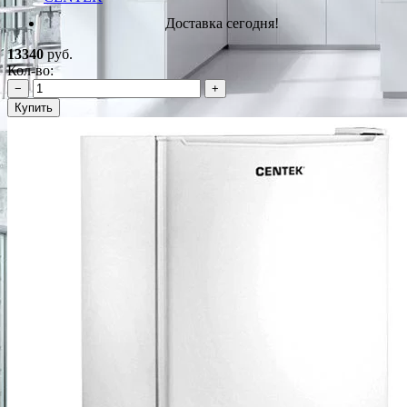
Доставка сегодня!
13340
руб.
Кол-во:
−
+
Купить