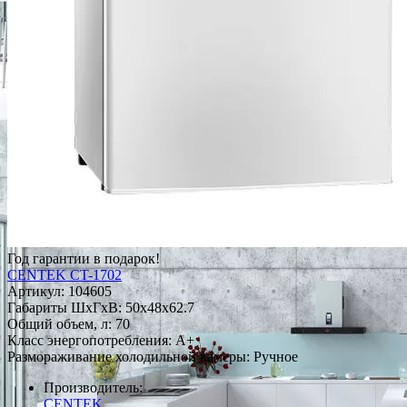
Год гарантии в подарок!
CENTEK CT-1702
Артикул:
104605
Габариты ШxГxВ: 50x48x62.7
Общий объем, л: 70
Класс энергопотребления: A+
Размораживание холодильной камеры: Ручное
Производитель:
CENTEK