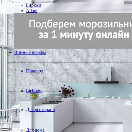
Бирюса
Atlant
Винные шкафы
Dunavox
Liebherr
Для ресторана
Для дома