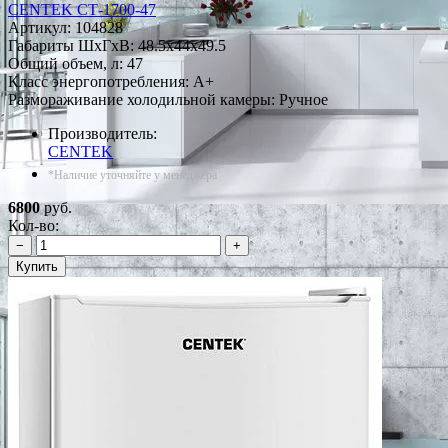
CENTEK СТ-1700-47
Артикул:
104828
Габариты ШxГxВ: 48.5x44x49.5
Общий объем, л: 47
Класс энергопотребления: A+
Размораживание холодильной камеры: Ручное
Производитель:
CENTEK
*Наличие уточняйте у менеджера
6800
руб.
Кол-во:
−
+
Купить