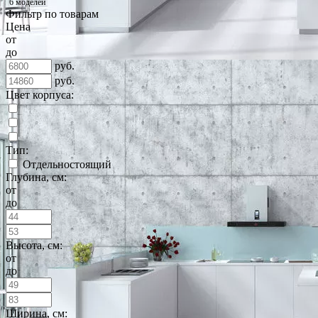
6 моделей
Фильтр по товарам
Цена
от
до
руб.
руб.
Цвет корпуса:
Тип:
Отдельностоящий
Глубина, см:
от
до
Высота, см:
от
до
Ширина, см: