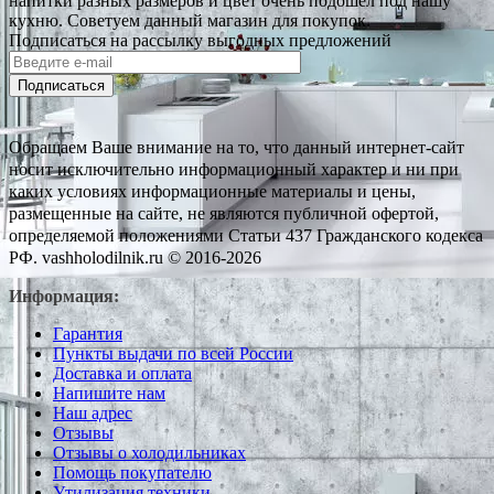
напитки разных размеров и цвет очень подошел под нашу
кухню. Советуем данный магазин для покупок.
Подписаться на рассылку выгодных предложений
Подписаться
Обращаем Ваше внимание на то, что данный интернет-сайт
носит исключительно информационный характер и ни при
каких условиях информационные материалы и цены,
размещенные на сайте, не являются публичной офертой,
определяемой положениями Статьи 437 Гражданского кодекса
РФ. vashholodilnik.ru © 2016-2026
Информация:
Гарантия
Пункты выдачи по всей России
Доставка и оплата
Напишите нам
Наш адрес
Отзывы
Отзывы о холодильниках
Помощь покупателю
Утилизация техники