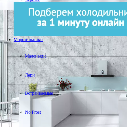
Морозильники
Маленькие
Лари
Встраиваемые
No Frost