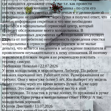
где находится дренажное отверстие т.е. как провести
техническое обслуживание холодильника - по сути его
очистку, ведь в документах прилагаемых к изделию данной
информации не содержится. Через сутки я получил ответ, что
данная информация секретная и что мне необходимо
обратится в официальный сервисный центр, который
проведет обслуживание моего холодильника. В
эксплуатационных документах на холодильник отсутствует
(скрыта от потребителя) необходимость проведения очистки
холодильника в сервисном центре (причем за не малые
деньги), что является введением в заблуждение покупателя и
проявлением неуважительного к нему отношения. И поэтому
знакомым и близким людям я не рекомендую покупать
технику самсунг.
Любишкин Николай
/ 22.07.2026
У меня холодильник и морозильник Либхерр. По работе
никаких нареканий нет. Работают тихо. Размораживания не
требуют. Они у меня уже более 5 лет. Кто выберет эту модель
будьте готовы через это время менять ручки. Я уже одну
заменил. Это самое не отработанное место в этой
конструкции. То пластик в ручке лопнет, то пружинка в ручке
сломается. Одна ручка в холодильнике стоит 1700 р. А так,
холодильник хороший.
Осипов Дмитрий
/ 13.07.2026
Купил здесь винный шкаф, покупкой доволен, пока