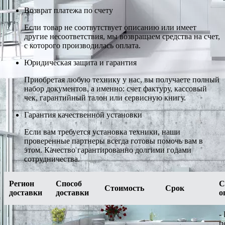
Возврат платежа по счету
Если товар не соотвутствует описанию или имеет
другие несоответствия, мы возвращаем средства на счет,
с которого производилась оплата.
Юридическая защита и гарантия
Приобретая любую технику у нас, вы получаете полный
набор документов, а именно: счет фактуру, кассовый
чек, гарантийный талон или сервисную книгу.
Гарантия качественной установки
Если вам требуется установка техники, наши
проверенные партнеры всегда готовы помочь вам в
этом. Качество гарантированно долгими годами
сотрудничества.
Регион
Способ
С
Стоимость
Срок
доставки
доставки
о
-
п