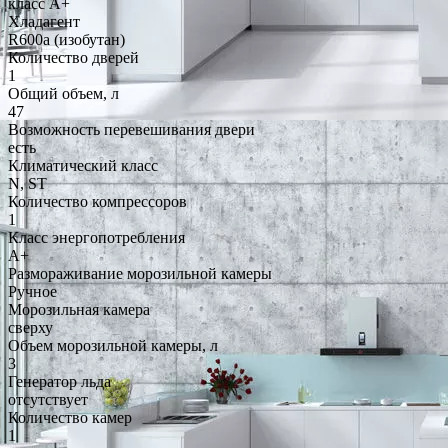
класс A+
Хладагент
R600a (изобутан)
Количество дверей
1
Общий объем, л
47
Возможность перевешивания двери
есть
Климатический класс
N, ST
Количество компрессоров
1
Класс энергопотребления
A+
Размораживание морозильной камеры
Ручное
Морозильная камера
сверху
Объем морозильной камеры, л
3
Генератор льда
отсутствует
Количество камер
1