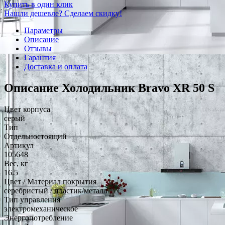
Купить в один клик
Нашли дешевле? Сделаем скидку!
Параметры
Описание
Отзывы
Гарантия
Доставка и оплата
Описание Холодильник Bravo XR 50 S
Цвет корпуса
серый
Тип
Отдельностоящий
Артикул
105648
Вес, кг
16.5
Цвет / Материал покрытия
серебристый / пластик/металл
Тип управления
электромеханическое
Энергопотребление