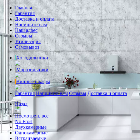
Главная
Гарантия
Доставка и оплата
Напишите нам
Наш адрес
Отзывы
Утилизация
Самовывоз
Холодильники
Морозильники
Винные шкафы
Гарантия
Напишите нам
Отзывы
Доставка и оплата
Назад
Посмотреть все
No Frost
Двухкамерные
Однокамерные
Встраиваемые