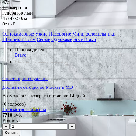
47л
1-камерный
генератор льда
45x47x50см
белый
Однокамерные
Узкие
Недорогие
Мини холодильники
Шириной 45 см
Серые
Однокамерные Bravo
Производитель:
Bravo
*Наличие уточняйте у менеджера
Оплата при получении
Доставим сегодня по Москве и МО
Возможность возврата в течение 14 дней
(0 голосов)
Просмотреть отзывы
7710
руб.
Кол-во:
−
+
Купить