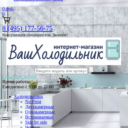
0
руб.
0
8 (495) 177-56-75
Консультация специалистов. Звоните!
Обратный звонок
Время работы:
Ежедневно с 9:00 до 21:00
Холодильники
No Frost
Двухкамерные
Однокамерные
Встраиваемые
Side by side
Черные