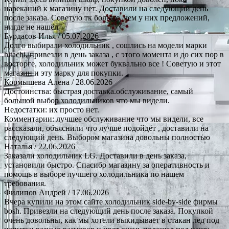
нареканий к магазину нет. Доставили на следующий день
после заказа. Советую тк больше, чем у них предложений,
нигде не нашёл
Бурдасов Илья
/ 05.07.2026
Долго выбирали холодильник , сошлись на модели марки
hitachi, привезли в день заказа , с этого момента и до сих пор в
восторге, холодильник может буквально все ! Советую и этот
магазин и эту марку для покупки.
Кормышева Алена
/ 28.06.2026
Достоинства: быстрая доставка.обслуживание, самый
большой выбор холодильников что мы видели.
Недостатки: их просто нет.
Комментарии: лучшее обслуживание что мы видели, все
рассказали, объяснили что лучше подойдёт , доставили на
следующий день. Выбором магазина довольны полностью
Наталья
/ 22.06.2026
Заказали холодильник LG. Доставили в день заказа,
установили быстро. Спасибо магазину за оперативность и
помощь в выборе лучшего холодильника по нашем
требования.
Филипов Андрей
/ 17.06.2026
Вчера купили на этом сайте холодильник side-by-side фирмы
bosh. Привезли на следующий день после заказа. Покупкой
очень довольны, как мы хотели выкидывает в стакан лед под