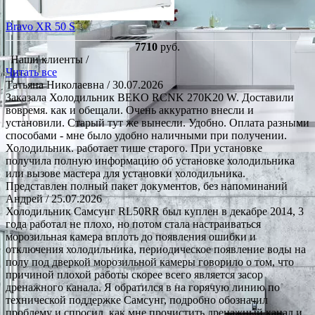
Bravo XR 50 S
7710
руб.
Наши клиенты /
Читать все
Татьяна Николаевна
/ 30.07.2026
Заказала Холодильник BEKO RCNK 270K20 W. Доставили
вовремя. как и обещали. Очень аккуратно внесли и
установили. Старый тут же вынесли. Удобно. Оплата разными
способами - мне было удобно наличными при получении.
Холодильник. работает тише старого. При установке
получила полную информацию об установке холодильника
или вызове мастера для установки холодильника.
Представлен полный пакет документов, без напоминаний
Андрей
/ 25.07.2026
Холодильник Самсунг RL50RR был куплен в декабре 2014, 3
года работал не плохо, но потом стала настраиваться
морозильная камера вплоть до появления ошибки и
отключения холодильника, периодическое появление воды на
полу под дверкой морозильной камеры говорило о том, что
причиной плохой работы скорее всего является засор
дренажного канала. Я обратился в на горячую линию по
технической поддержке Самсунг, подробно обозначил
проблему и спросил, как мне прочистить дренажный канал и