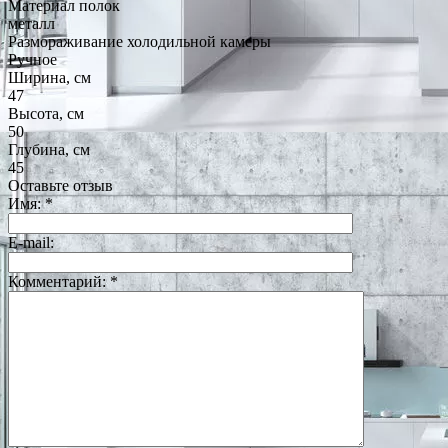
Материал полок
металл
Размораживание холодильной камеры
Ручное
Ширина, см
47
Высота, см
50
Глубина, см
45
Оставьте отзыв
Имя:
*
E-mail:
Комментарий:
*