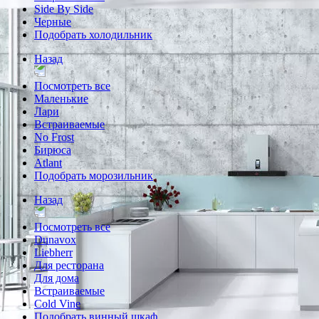
Side By Side
Черные
Подобрать холодильник
Назад
Посмотреть все
Маленькие
Лари
Встраиваемые
No Frost
Бирюса
Atlant
Подобрать морозильник
Назад
Посмотреть все
Dunavox
Liebherr
Для ресторана
Для дома
Встраиваемые
Cold Vine
Подобрать винный шкаф