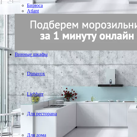
Бирюса
Atlant
Винные шкафы
Dunavox
Liebherr
Для ресторана
Для дома