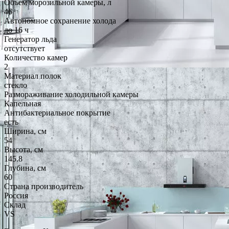
Объем морозильной камеры, л
46
Автономное сохранение холода
до 16 ч
Генератор льда
отсутствует
Количество камер
2
Материал полок
стекло
Размораживание холодильной камеры
Капельная
Антибактериальное покрытие
есть
Ширина, см
54
Высота, см
145.8
Глубина, см
60
Страна производитель
Россия
Склад
VS