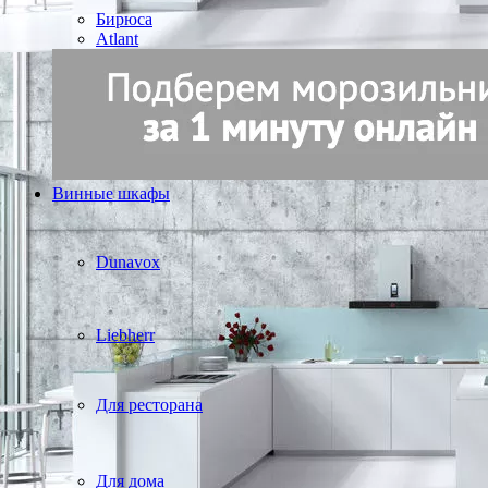
Бирюса
Atlant
Винные шкафы
Dunavox
Liebherr
Для ресторана
Для дома