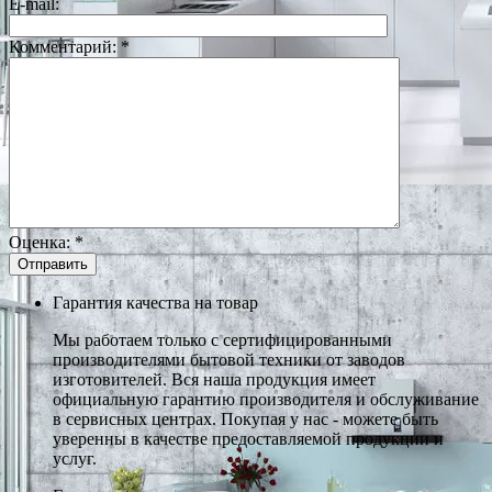
E-mail:
Комментарий:
*
Оценка:
*
Гарантия качества на товар
Мы работаем только с сертифицированными
производителями бытовой техники от заводов
изготовителей. Вся наша продукция имеет
официальную гарантию производителя и обслуживание
в сервисных центрах. Покупая у нас - можете быть
уверенны в качестве предоставляемой продукции и
услуг.