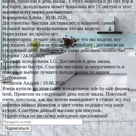
hitachi, привезли в день заказа , с этого момента и до сих пор в
восторге, холодильник может буквально все ! Советую и этот
магазин и эту марку для покупки.
Кормышева Алена
/ 30.06.2026
Достоинства: быстрая доставка.обслуживание, самый
большой выбор холодильников что мы видели.
Недостатки: их просто нет.
Комментарии: лучшее обслуживание что мы видели, все
рассказали, объяснили что лучше подойдёт , доставили на
следующий день. Выбором магазина довольны полностью
Наталья
/ 24.06.2026
Заказали холодильник LG. Доставили в день заказа,
установили быстро. Спасибо магазину за оперативность и
помощь в выборе лучшего холодильника по нашем
требования.
Филипов Андрей
/ 19.06.2026
Вчера купили на этом сайте холодильник side-by-side фирмы
bosh. Привезли на следующий день после заказа. Покупкой
очень довольны, как мы хотели выкидывает в стакан лед под
напитки разных размеров и цвет очень подошел под нашу
кухню. Советуем данный магазин для покупок.
Подписаться на рассылку выгодных предложений
Подписаться