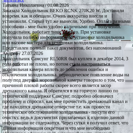
Татьяна Николаевна
/ 01.08.2026
Заказала Холодильник BEKO RCNK 270K20 W. Доставили
вовремя. как и обещали. Очень аккуратно внесли и
установили. Старый тут же вынесли. Удобно. Оплата разными
способами - мне было удобно наличными при получении.
Холодильник. работает тише старого. При установке
получила полную информацию об установке холодильника
или вызове мастера для установки холодильника.
Представлен полный пакет документов, без напоминаний
Андрей
/ 27.07.2026
Холодильник Самсунг RL50RR был куплен в декабре 2014, 3
года работал не плохо, но потом стала настраиваться
морозильная камера вплоть до появления ошибки и
отключения холодильника, периодическое появление воды на
полу под дверкой морозильной камеры говорило о том, что
причиной плохой работы скорее всего является засор
дренажного канала. Я обратился в на горячую линию по
технической поддержке Самсунг, подробно обозначил
проблему и спросил, как мне прочистить дренажный канал и
где находится дренажное отверстие т.е. как провести
техническое обслуживание холодильника - по сути его
очистку, ведь в документах прилагаемых к изделию данной
информации не содержится. Через сутки я получил ответ, что
данная информация секретная и что мне необходимо