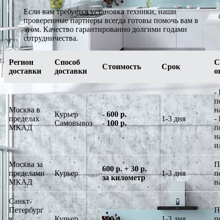
Если вам требуется установка техники, наши
проверенные партнеры всегда готовы помочь вам в
этом. Качество гарантированно долгими годами
сотрудничества.
Регион
Способ
С
Стоимость
Срок
доставки
доставки
о
-
п
Москва в
н
Курьер
-
600 р.
пределах
1-3 дня
-
Самовывоз
-
100 р.
МКАД
п
н
и
Москва за
П
600 р. + 30 р.
пределами
Курьер
1-3 дня
п
за километр
МКАД
н
Санкт-
Петербург
П
в
Курьер
600 р.
1-3 дня
п