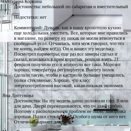
Екатерина Коркина
Достоинства: небольшой по габаритам и вместительный
Недостатки: нет
Комментарий: Думали, как в нашу крохотную кухню
еще холодильник уместить. Все, которые мне нравились
в магазине, по размеру ну никак не могли втиснуться в
свободный угол. Отчаялась, хотя муж говорил, что это
не конец, найдем всё))). Он и нашел эту модельку.
Посмотрел параметры, еще раз все замеры сделал и
сказал, вписывался прям впритык, решили взять. 21
февраля получили его и впихнули все таки. Морозит
хорошо, температура регулируется. Высоту полок
сделали такую, чтобы и кастрюли большие умещались,
полки стеклянные. Хорошо, что класс
энергопотребления высокий, какая-никакая экономия.
Яна Лоптунова
Достоинства: На эту модель давно положили глаз. Взяли
для дачи. Двери перевешиваются, что оч даже удобно.
Поэтому с расположением проблем не было. Заморозка
хорошая. Полки стеклянные. Особого шума от него нет.
Отличный вариант для дачи.