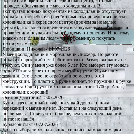
обратится в официальный сервисный центр, который
проведет обслуживание моего холодильника. В
эксплуатационных документах на холодильник отсутствует
(скрыта от потребителя) необходимость проведения очистки
холодильника в сервисном центре (причем за не малые
деньги), что является введением в заблуждение покупателя и
проявлением неуважительного к нему отношения. И поэтому
знакомым и близким людям я не рекомендую покупать
технику самсунг.
Любишкин Николай
/ 24.07.2026
У меня холодильник и морозильник Либхерр. По работе
никаких нареканий нет. Работают тихо. Размораживания не
требуют. Они у меня уже более 5 лет. Кто выберет эту модель
будьте готовы через это время менять ручки. Я уже одну
заменил. Это самое не отработанное место в этой
конструкции. То пластик в ручке лопнет, то пружинка в ручке
сломается. Одна ручка в холодильнике стоит 1700 р. А так,
холодильник хороший.
Осипов Дмитрий
/ 15.07.2026
Купил здесь винный шкаф, покупкой доволен, пока
нареканий к магазину нет. Доставили на следующий день
после заказа. Советую тк больше, чем у них предложений,
нигде не нашёл
Бурдасов Илья
/ 07.07.2026
Долго выбирали холодильник , сошлись на модели марки