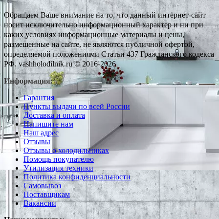
Обращаем Ваше внимание на то, что данный интернет-сайт
носит исключительно информационный характер и ни при
каких условиях информационные материалы и цены,
размещенные на сайте, не являются публичной офертой,
определяемой положениями Статьи 437 Гражданского кодекса
РФ. vashholodilnik.ru © 2016-2026
Информация:
Гарантия
Пункты выдачи по всей России
Доставка и оплата
Напишите нам
Наш адрес
Отзывы
Отзывы о холодильниках
Помощь покупателю
Утилизация техники
Политика конфиденциальности
Самовывоз
Поставщикам
Вакансии