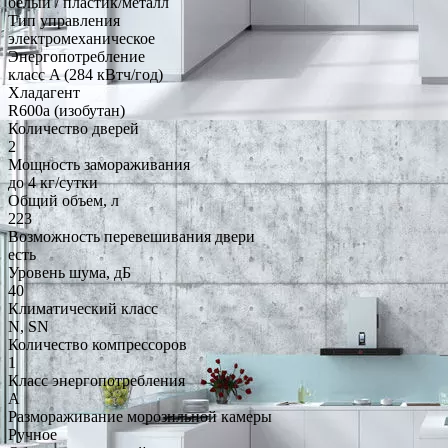
белый / пластик/металл
Тип управления
электромеханическое
Энергопотребление
класс A (284 кВтч/год)
Хладагент
R600a (изобутан)
Количество дверей
2
Мощность замораживания
до 4 кг/cутки
Общий объем, л
223
Возможность перевешивания двери
есть
Уровень шума, дБ
40
Климатический класс
N, SN
Количество компрессоров
1
Класс энергопотребления
A
Размораживание морозильной камеры
Ручное