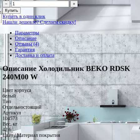
−
+
Купить
Купить в один клик
Нашли дешевле? Сделаем скидку!
Параметры
Описание
Отзывы (4)
Гарантия
Доставка и оплата
Описание Холодильник BEKO RDSK
240M00 W
Цвет корпуса
белый
Тип
Отдельностоящий
Артикул
104573
Вес, кг
42.6
Цвет / Материал покрытия