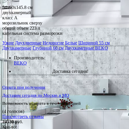
54x60x145.8 см
двухкамерный
класс A
морозильник сверху
общий объем 223 л
капельная система разморозки
Узкие
Двухдверные
Недорогие
Белые
Шириной 55 см
Двухкамерные
Глубиной 60 см
Двухкамерные BEKO
Производитель:
BEKO
Доставка сегодня!
Оплата при получении
Доставим сегодня по Москве и МО
Возможность возврата в течение 14 дней
(4 голосов)
Просмотреть отзывы
24530
руб.
Кол-во: