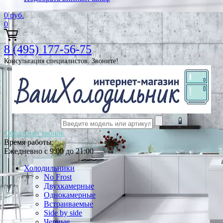
0
руб.
0
8 (495) 177-56-75
Консультация специалистов. Звоните!
Обратный звонок
Время работы:
Ежедневно с 9:00 до 21:00
Холодильники
No Frost
Двухкамерные
Однокамерные
Встраиваемые
Side by side
Черные