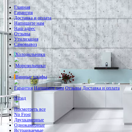
Главная
Гарантия
Доставка и оплата
Напишите нам
Наш адрес
Отзывы
Утилизация
Самовывоз
Холодильники
Морозильники
Винные шкафы
Гарантия
Напишите нам
Отзывы
Доставка и оплата
Назад
Посмотреть все
No Frost
Двухкамерные
Однокамерные
Встраиваемые