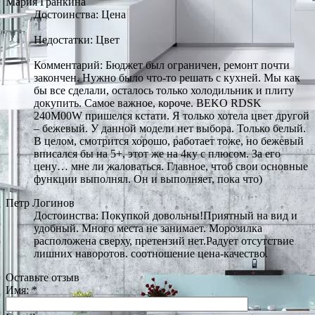
Мария Гранкина
Достоинства: Цена
Недостатки: Цвет
Комментарий: Бюджет был ограничен, ремонт почти
закончен. Нужно было что-то решать с кухней. Мы как
бы все сделали, осталось только холодильник и плиту
докупить. Самое важное, короче. BEKO RDSK
240M00W пришелся кстати. Я только хотела цвет другой
– бежевый. У данной модели нет выбора. Только белый.
В целом, смотрится хорошо, работает тоже, но бежевый
вписался бы на 5+, этот же на 4ку с плюсом. За его
цену… мне ли жаловаться. Главное, чтоб свои основные
функции выполнял. Он и выполняет, пока что)
Петр Логинов
Достоинства: Покупкой довольны!Приятный на вид и
удобный. Много места не занимает. Морозилка
расположена сверху, претензий нет.Радует отсутствие
лишних наворотов. соотношение цена-качество.
Оставьте отзыв
Имя:
*