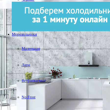
Морозильники
Маленькие
Лари
Встраиваемые
No Frost