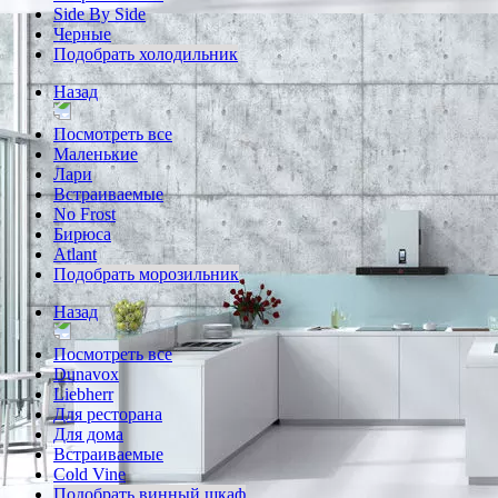
Side By Side
Черные
Подобрать холодильник
Назад
Посмотреть все
Маленькие
Лари
Встраиваемые
No Frost
Бирюса
Atlant
Подобрать морозильник
Назад
Посмотреть все
Dunavox
Liebherr
Для ресторана
Для дома
Встраиваемые
Cold Vine
Подобрать винный шкаф