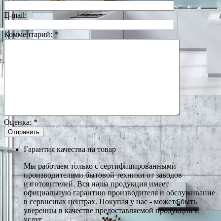
E-mail:
Комментарий:
*
Оценка:
*
Гарантия качества на товар
Мы работаем только с сертифицированными
производителями бытовой техники от заводов
изготовителей. Вся наша продукция имеет
официальную гарантию производителя и обслуживание
в сервисных центрах. Покупая у нас - можете быть
уверенны в качестве предоставляемой продукции и
услуг.