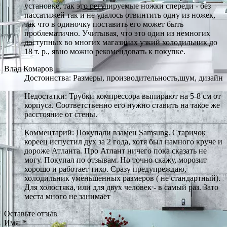
установке, так это регулируемые ножки спереди - без
пассатижей так и не удалось отвинтить одну из ножек,
так что в одиночку поставить его может быть
проблематично. Учитывая, что это один из немногих
доступных во многих магазинах узкий холодильник до
18 т. р., явно можно рекомендовать к покупке.
Влад Комаров
Достоинства: Размеры, производительность,шум, дизайн
Недостатки: Трубки компрессора выпирают на 5-8 см от
корпуса. Соответственно его нужно ставить на такое же
расстояние от стены.
Комментарий: Покупали взамен Samsung. Старичок
кореец испустил дух за 2 года, хотя был намного круче и
дороже Атланта. Про Атлант ничего пока сказать не
могу. Покупал по отзывам. Но точно скажу, морозит
хорошо и работает тихо. Сразу предупреждаю,
холодильник уменьшенных размеров ( не стандартный).
Для холостяка, или для двух человек - в самый раз. Зато
места много не занимает
Оставьте отзыв
Имя:
*