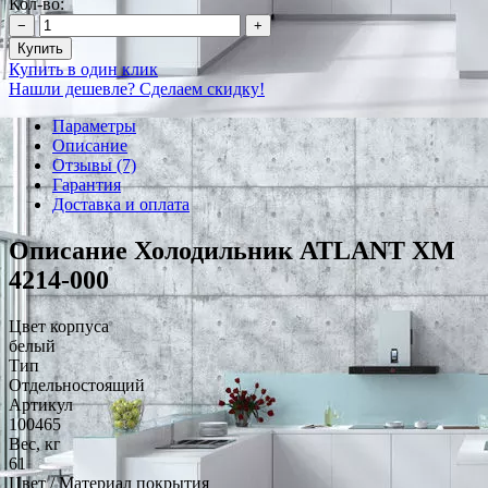
Кол-во:
−
+
Купить
Купить в один клик
Нашли дешевле? Сделаем скидку!
Параметры
Описание
Отзывы (7)
Гарантия
Доставка и оплата
Описание Холодильник ATLANT ХМ
4214-000
Цвет корпуса
белый
Тип
Отдельностоящий
Артикул
100465
Вес, кг
61
Цвет / Материал покрытия