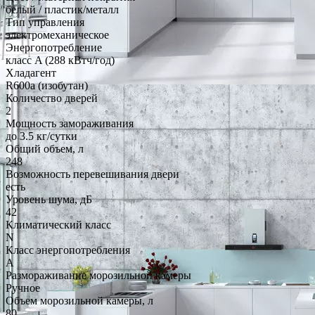
белый / пластик/металл
Тип управления
электромеханическое
Энергопотребление
класс A (288 кВтч/год)
Хладагент
R600a (изобутан)
Количество дверей
2
Мощность замораживания
до 3.5 кг/cутки
Общий объем, л
248
Возможность перевешивания двери
есть
Уровень шума, дБ
42
Климатический класс
N
Класс энергопотребления
A
Размораживание морозильной камеры
Ручное
Объем морозильной камеры, л
80