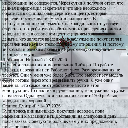
информации не содержится. Через сутки я получил ответ, что
данная информация секретная и что мне необходимо
обратится в официальный сервисный центр, который
проведет обслуживание моего холодильника. В
эксплуатационных документах на холодильник отсутствует
(скрыта от потребителя) необходимость проведения очистки
холодильника в сервисном центре (причем за не малые
деньги), что является введением в заблуждение покупателя и
проявлением неуважительного к нему отношения. И поэтому
знакомым и близким людям я не рекомендую покупать
технику самсунг.
Любишкин Николай
/ 23.07.2026
У меня холодильник и морозильник Либхерр. По работе
никаких нареканий нет. Работают тихо. Размораживания не
требуют. Они у меня уже более 5 лет. Кто выберет эту модель
будьте готовы через это время менять ручки. Я уже одну
заменил. Это самое не отработанное место в этой
конструкции. То пластик в ручке лопнет, то пружинка в ручке
сломается. Одна ручка в холодильнике стоит 1700 р. А так,
холодильник хороший.
Осипов Дмитрий
/ 14.07.2026
Купил здесь винный шкаф, покупкой доволен, пока
нареканий к магазину нет. Доставили на следующий день
после заказа. Советую тк больше, чем у них предложений,
нигде не нашёл