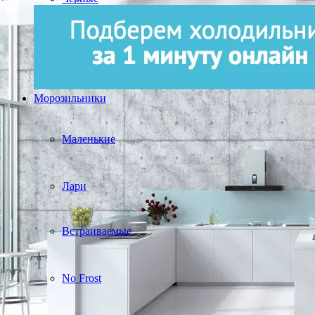
Морозильники
Маленькие
Лари
Встраиваемые
No Frost