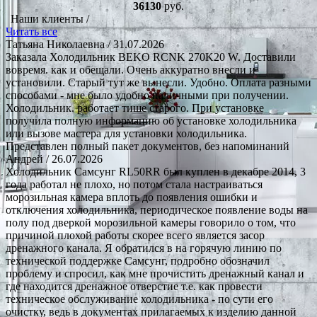
36130
руб.
Наши клиенты /
Читать все
Татьяна Николаевна
/ 31.07.2026
Заказала Холодильник BEKO RCNK 270K20 W. Доставили
вовремя. как и обещали. Очень аккуратно внесли и
установили. Старый тут же вынесли. Удобно. Оплата разными
способами - мне было удобно наличными при получении.
Холодильник. работает тише старого. При установке
получила полную информацию об установке холодильника
или вызове мастера для установки холодильника.
Представлен полный пакет документов, без напоминаний
Андрей
/ 26.07.2026
Холодильник Самсунг RL50RR был куплен в декабре 2014, 3
года работал не плохо, но потом стала настраиваться
морозильная камера вплоть до появления ошибки и
отключения холодильника, периодическое появление воды на
полу под дверкой морозильной камеры говорило о том, что
причиной плохой работы скорее всего является засор
дренажного канала. Я обратился в на горячую линию по
технической поддержке Самсунг, подробно обозначил
проблему и спросил, как мне прочистить дренажный канал и
где находится дренажное отверстие т.е. как провести
техническое обслуживание холодильника - по сути его
очистку, ведь в документах прилагаемых к изделию данной