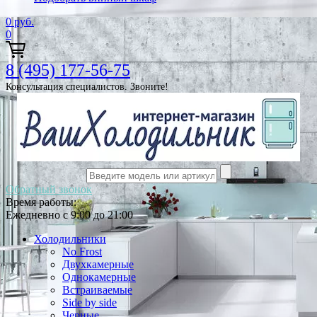
0
руб.
0
8 (495) 177-56-75
Консультация специалистов. Звоните!
Обратный звонок
Время работы:
Ежедневно с 9:00 до 21:00
Холодильники
No Frost
Двухкамерные
Однокамерные
Встраиваемые
Side by side
Черные