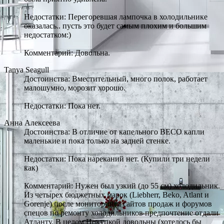
Недостатки: Перегоревшая лампочка в холодильнике
оказалась.. пусть это будет самым плохим и большим
недостатком:)
Комментарий: Довольна.
Tanya Seagull
Достоинства: Вместительный, много полок, работает
малошумно, морозит хорошо.
Недостатки: Пока нет.
Анна Алексеева
Достоинства: В отличие от капельного BECO капли
маленькие и пока только на задней стенке.
Недостатки: Пока нареканий нет. (Купили три недели
как)
Комментарий: Нужен был узкий (до 55 см) холодильник.
Из четырех бюджетных марок (Liebherr, Beko, Atlant и
Gorenje) после мониторинга сайтов продаж и форумов
спецов по ремонту холодильников предпочтение отдали
Атланту. В целом Покупкой довольны (хотелось бы