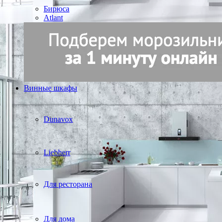
Бирюса
Atlant
Винные шкафы
Dunavox
Liebherr
Для ресторана
Для дома