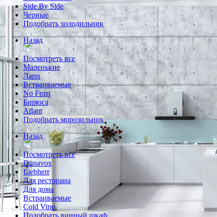
Side By Side
Черные
Подобрать холодильник
Назад
Посмотреть все
Маленькие
Лари
Встраиваемые
No Frost
Бирюса
Atlant
Подобрать морозильник
Назад
Посмотреть все
Dunavox
Liebherr
Для ресторана
Для дома
Встраиваемые
Cold Vine
Подобрать винный шкаф