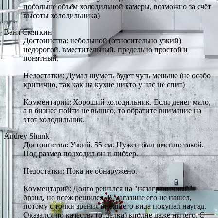
побольше объём холодильной камеры, возможно за счёт
высоты холодильника)
Ваня Смяткин
Достоинства: небольшой (относительно узкий)
недорогой. вместительный. предельно простой и
понятный.
Недостатки: Думал шуметь будет чуть меньше (не особо
критично, так как на кухне никто у нас не спит)
Комментарий: Хороший холодильник. Если денег мало,
а в бизнес пойти не вышло, то обратите внимание на
этот холодильник.
Andrey Shunk
Достоинства: Узкий. 55 см. Нужен был именно такой.
Под размер подходил он и либхер.
Недостатки: Пока не обнаружено.
Комментарий: Долго решался на "незаграничный"
брэнд, но всеж решился. В магазине его не нашел,
потому с точки зрения внешнего вида покупал наугад.
Оказался по качеству (отделка) вполне даже ничего. С