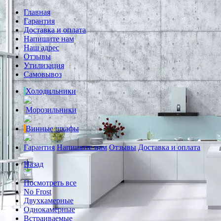
Главная
Гарантия
Доставка и оплата
Напишите нам
Наш адрес
Отзывы
Утилизация
Самовывоз
Холодильники
Морозильники
Винные шкафы
Гарантия
Напишите нам
Отзывы
Доставка и оплата
Назад
Посмотреть все
No Frost
Двухкамерные
Однокамерные
Встраиваемые