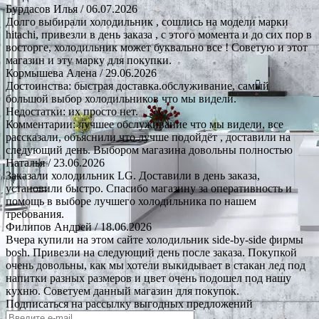
Бурдасов Илья
/ 06.07.2026
Долго выбирали холодильник , сошлись на модели марки
hitachi, привезли в день заказа , с этого момента и до сих пор в
восторге, холодильник может буквально все ! Советую и этот
магазин и эту марку для покупки.
Кормышева Алена
/ 29.06.2026
Достоинства: быстрая доставка.обслуживание, самый
большой выбор холодильников что мы видели.
Недостатки: их просто нет.
Комментарии: лучшее обслуживание что мы видели, все
рассказали, объяснили что лучше подойдёт , доставили на
следующий день. Выбором магазина довольны полностью
Наталья
/ 23.06.2026
Заказали холодильник LG. Доставили в день заказа,
установили быстро. Спасибо магазину за оперативность и
помощь в выборе лучшего холодильника по нашем
требования.
Филипов Андрей
/ 18.06.2026
Вчера купили на этом сайте холодильник side-by-side фирмы
bosh. Привезли на следующий день после заказа. Покупкой
очень довольны, как мы хотели выкидывает в стакан лед под
напитки разных размеров и цвет очень подошел под нашу
кухню. Советуем данный магазин для покупок.
Подписаться на рассылку выгодных предложений