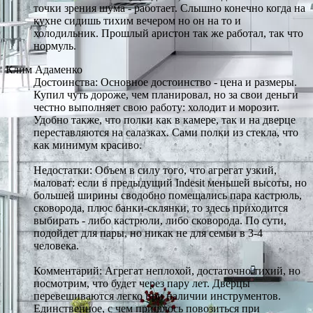
точки зрения шума - работает. Слышно конечно когда на
кухне сидишь тихим вечером но он на то и
холодильник. Прошлый аристон так же работал, так что
нормуль.
Клим Адаменко
Достоинства: Основное достоинство - цена и размеры.
Купил чуть дороже, чем планировал, но за свои деньги
честно выполняет свою работу: холодит и морозит.
Удобно также, что полки как в камере, так и на дверце
переставляются на салазках. Сами полки из стекла, что
как минимум красиво.
Недостатки: Объем в силу того, что агрегат узкий,
маловат: если в предыдущий Indesit меньшей высоты, но
большей ширины сводобно помещались пара кастрюль,
сковорода, плюс банки-склянки, то здесь приходится
выбирать - либо кастрюли, либо сковорода. По сути,
подойдет для пары, но никак не для семьи в 3-4
человека.
Комментарий: Агрегат неплохой, достаточно тихий, но
посмотрим, что будет через пару лет. Дверцы
перевешиваются легко при наличии инструментов.
Единственное, с чем пришлось повозиться при