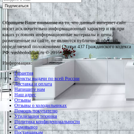
Подписаться
Обращаем Ваше внимание на то, что данный интернет-сайт
носит исключительно информационный характер и ни при
каких условиях информационные материалы и цены,
размещенные на сайте, не являются публичной офертой,
определяемой положениями Статьи 437 Гражданского кодекса
РФ. vashholodilnik.ru © 2016-2026
Информация:
Гарантия
Пункты выдачи по всей России
Доставка и оплата
Напишите нам
Наш адрес
Отзывы
Отзывы о холодильниках
Помощь покупателю
Утилизация техники
Политика конфиденциальности
Самовывоз
Поставщикам