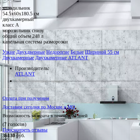
холодильник
54.5x60x180.5 см
двухкамерный
класс A
морозильник снизу
общий объем 248 л
капельная система разморозки
Узкие
Двухдверные
Недорогие
Белые
Шириной 55 см
Двухкамерные
Двухкамерные ATLANT
Производитель:
ATLANT
*Наличие уточняйте у менеджера
Оплата при получении
Доставим сегодня по Москве и МО
Возможность возврата в течение 14 дней
(7 голосов)
Просмотреть отзывы
36130
руб.