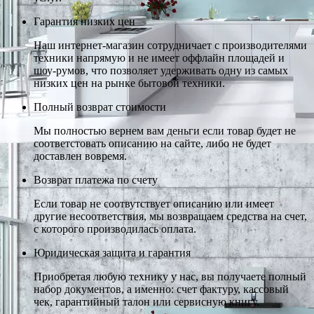
Гарантия низких цен
Наш интернет-магазин сотрудничает с производителями
техники напрямую и не имеет оффлайн площадей и
шоу-румов, что позволяет удерживать одну из самых
низких цен на рынке бытовой техники.
Полный возврат стоимости
Мы полностью вернем вам деньги если товар будет не
соответстовать описанию на сайте, либо не будет
доставлен вовремя.
Возврат платежа по счету
Если товар не соотвутствует описанию или имеет
другие несоответствия, мы возвращаем средства на счет,
с которого производилась оплата.
Юридическая защита и гарантия
Приобретая любую технику у нас, вы получаете полный
набор документов, а именно: счет фактуру, кассовый
чек, гарантийный талон или сервисную книгу.