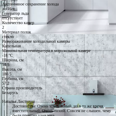
Автономное сохранение холода
до 16 ч
Генератор льда
отсутствует
Количество камер
2
Материал полок
стекло
Размораживание холодильной камеры
Капельная
Минимальная температура в морозильной камере
-18 °C
Ширина, см
54.5
Высота, см
180.5
Глубина, см
57.2
Страна производитель
Беларусь
Наталья Листвина
Достоинства: Очень компактный, но в то же время
вместительный. Очень тихий. Совсем не слышен. чему
была приятно удивлена.