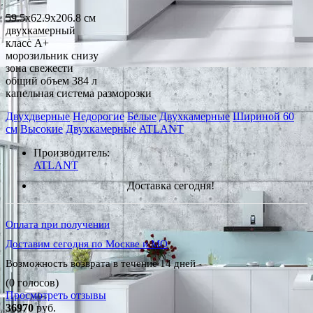
59.5x62.9x206.8 см
двухкамерный
класс A+
морозильник снизу
зона свежести
общий объем 384 л
капельная система разморозки
Двухдверные
Недорогие
Белые
Двухкамерные
Шириной 60
см
Высокие
Двухкамерные ATLANT
Производитель:
ATLANT
Доставка сегодня!
Оплата при получении
Доставим сегодня по Москве и МО
Возможность возврата в течение 14 дней
(0 голосов)
Просмотреть отзывы
36970
руб.