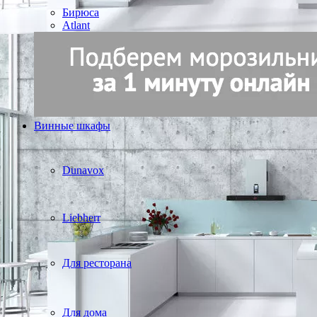
Бирюса
Atlant
Винные шкафы
Dunavox
Liebherr
Для ресторана
Для дома