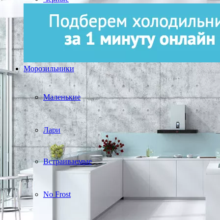
Морозильники
Маленькие
Лари
Встраиваемые
No Frost