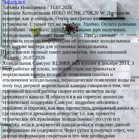
Читать все
Татьяна Николаевна
/ 31.07.2026
Заказала Холодильник BEKO RCNK 270K20 W. Доставили
вовремя. как и обещали. Очень аккуратно внесли и
установили. Старый тут же вынесли. Удобно. Оплата разными
способами - мне было удобно наличными при получении.
Холодильник. работает тише старого. При установке
получила полную информацию об установке холодильника
или вызове мастера для установки холодильника.
Представлен полный пакет документов, без напоминаний
Андрей
/ 26.07.2026
Холодильник Самсунг RL50RR был куплен в декабре 2014, 3
года работал не плохо, но потом стала настраиваться
морозильная камера вплоть до появления ошибки и
отключения холодильника, периодическое появление воды на
полу под дверкой морозильной камеры говорило о том, что
причиной плохой работы скорее всего является засор
дренажного канала. Я обратился в на горячую линию по
технической поддержке Самсунг, подробно обозначил
проблему и спросил, как мне прочистить дренажный канал и
где находится дренажное отверстие т.е. как провести
техническое обслуживание холодильника - по сути его
очистку, ведь в документах прилагаемых к изделию данной
информации не содержится. Через сутки я получил ответ, что
данная информация секретная и что мне необходимо