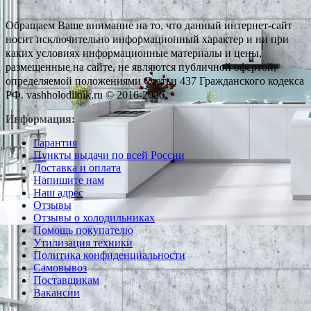
Обращаем Ваше внимание на то, что данный интернет-сайт
носит исключительно информационный характер и ни при
каких условиях информационные материалы и цены,
размещенные на сайте, не являются публичной офертой,
определяемой положениями Статьи 437 Гражданского кодекса
РФ. vashholodilnik.ru © 2016-2026
Информация:
Гарантия
Пункты выдачи по всей России
Доставка и оплата
Напишите нам
Наш адрес
Отзывы
Отзывы о холодильниках
Помощь покупателю
Утилизация техники
Политика конфиденциальности
Самовывоз
Поставщикам
Вакансии