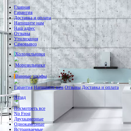
Главная
Гарантия
Доставка и оплата
Напишите нам
Наш адрес
Отзывы
Утилизация
Самовывоз
Холодильники
Морозильники
Винные шкафы
Гарантия
Напишите нам
Отзывы
Доставка и оплата
Назад
Посмотреть все
No Frost
Двухкамерные
Однокамерные
Встраиваемые