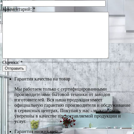
Комментарий:
*
Оценка:
*
Гарантия качества на товар
Мы работаем только с сертифицированными
производителями бытовой техники от заводов
изготовителей. Вся наша продукция имеет
официальную гарантию производителя и обслуживание
в сервисных центрах. Покупая у нас - можете быть
уверенны в качестве предоставляемой продукции и
услуг.
Гарантия низких цен