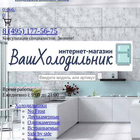
0
руб.
0
8 (495) 177-56-75
Консультация специалистов. Звоните!
Обратный звонок
Время работы:
Ежедневно с 9:00 до 21:00
Холодильники
No Frost
Двухкамерные
Однокамерные
Встраиваемые
Side by side
Черные