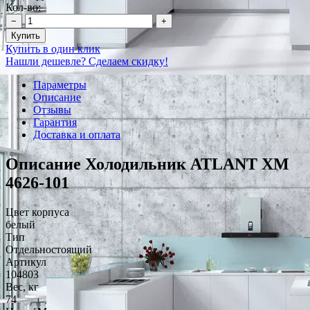
Кол-во:
−
+
Купить
Купить в один клик
Нашли дешевле? Сделаем скидку!
Параметры
Описание
Отзывы
Гарантия
Доставка и оплата
Описание Холодильник ATLANT ХМ
4626-101
Цвет корпуса
белый
Тип
Отдельностоящий
Артикул
104803
Вес, кг
74