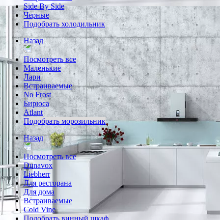
Side By Side
Черные
Подобрать холодильник
Назад
Посмотреть все
Маленькие
Лари
Встраиваемые
No Frost
Бирюса
Atlant
Подобрать морозильник
Назад
Посмотреть все
Dunavox
Liebherr
Для ресторана
Для дома
Встраиваемые
Cold Vine
Подобрать винный шкаф