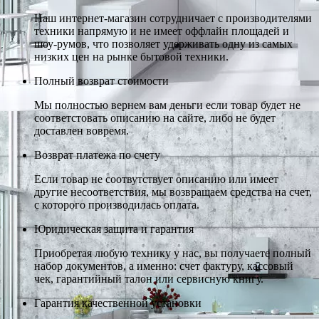
Наш интернет-магазин сотрудничает с производителями
техники напрямую и не имеет оффлайн площадей и
шоу-румов, что позволяет удерживать одну из самых
низких цен на рынке бытовой техники.
Полный возврат стоимости
Мы полностью вернем вам деньги если товар будет не
соответстовать описанию на сайте, либо не будет
доставлен вовремя.
Возврат платежа по счету
Если товар не соотвутствует описанию или имеет
другие несоответствия, мы возвращаем средства на счет,
с которого производилась оплата.
Юридическая защита и гарантия
Приобретая любую технику у нас, вы получаете полный
набор документов, а именно: счет фактуру, кассовый
чек, гарантийный талон или сервисную книгу.
Гарантия качественной установки