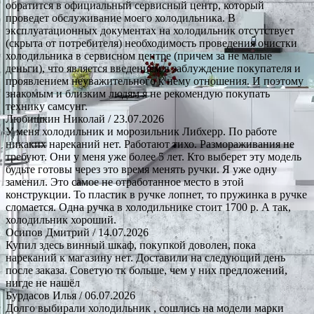
обратится в официальный сервисный центр, который
проведет обслуживание моего холодильника. В
эксплуатационных документах на холодильник отсутствует
(скрыта от потребителя) необходимость проведения очистки
холодильника в сервисном центре (причем за не малые
деньги), что является введением в заблуждение покупателя и
проявлением неуважительного к нему отношения. И поэтому
знакомым и близким людям я не рекомендую покупать
технику самсунг.
Любишкин Николай
/ 23.07.2026
У меня холодильник и морозильник Либхерр. По работе
никаких нареканий нет. Работают тихо. Размораживания не
требуют. Они у меня уже более 5 лет. Кто выберет эту модель
будьте готовы через это время менять ручки. Я уже одну
заменил. Это самое не отработанное место в этой
конструкции. То пластик в ручке лопнет, то пружинка в ручке
сломается. Одна ручка в холодильнике стоит 1700 р. А так,
холодильник хороший.
Осипов Дмитрий
/ 14.07.2026
Купил здесь винный шкаф, покупкой доволен, пока
нареканий к магазину нет. Доставили на следующий день
после заказа. Советую тк больше, чем у них предложений,
нигде не нашёл
Бурдасов Илья
/ 06.07.2026
Долго выбирали холодильник , сошлись на модели марки