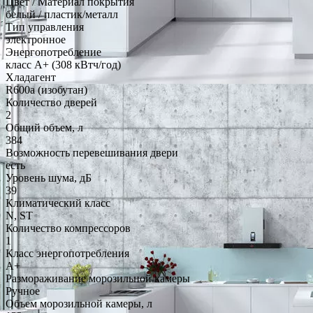
Цвет / Материал покрытия
белый / пластик/металл
Тип управления
электронное
Энергопотребление
класс A+ (308 кВтч/год)
Хладагент
R600a (изобутан)
Количество дверей
2
Общий объем, л
384
Возможность перевешивания двери
есть
Уровень шума, дБ
39
Климатический класс
N, ST
Количество компрессоров
1
Класс энергопотребления
A+
Размораживание морозильной камеры
Ручное
Объем морозильной камеры, л