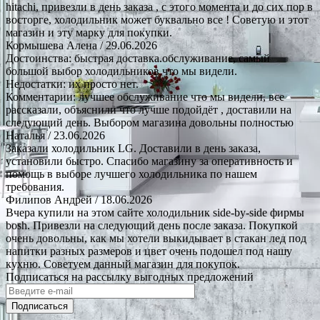
hitachi, привезли в день заказа , с этого момента и до сих пор в
восторге, холодильник может буквально все ! Советую и этот
магазин и эту марку для покупки.
Кормышева Алена
/ 29.06.2026
Достоинства: быстрая доставка.обслуживание, самый
большой выбор холодильников что мы видели.
Недостатки: их просто нет.
Комментарии: лучшее обслуживание что мы видели, все
рассказали, объяснили что лучше подойдёт , доставили на
следующий день. Выбором магазина довольны полностью
Наталья
/ 23.06.2026
Заказали холодильник LG. Доставили в день заказа,
установили быстро. Спасибо магазину за оперативность и
помощь в выборе лучшего холодильника по нашем
требования.
Филипов Андрей
/ 18.06.2026
Вчера купили на этом сайте холодильник side-by-side фирмы
bosh. Привезли на следующий день после заказа. Покупкой
очень довольны, как мы хотели выкидывает в стакан лед под
напитки разных размеров и цвет очень подошел под нашу
кухню. Советуем данный магазин для покупок.
Подписаться на рассылку выгодных предложений
Подписаться