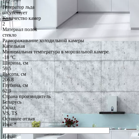
132
Генератор льда
отсутствует
Количество камер
2
Материал полок
стекло
Размораживание холодильной камеры
Капельная
Минимальная температура в морозильной камере
-18 °C
Ширина, см
59.5
Высота, см
206.8
Глубина, см
62.9
Страна производитель
Беларусь
Склад
VS, TS
Оставьте отзыв
Имя:
*
E-mail: