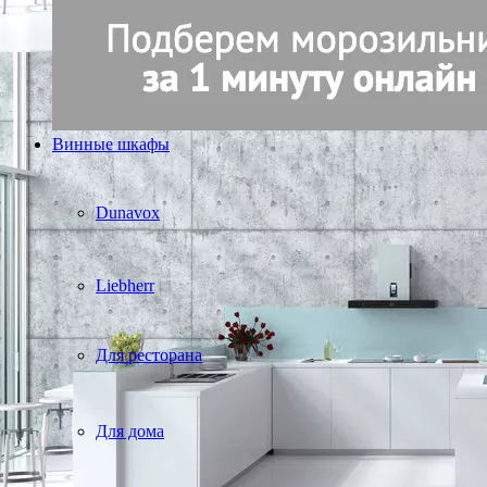
Винные шкафы
Dunavox
Liebherr
Для ресторана
Для дома