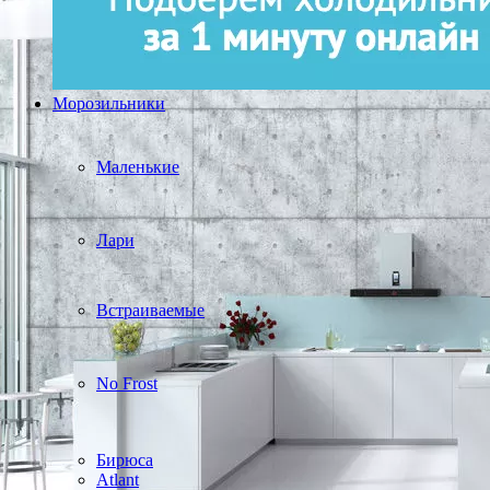
Морозильники
Маленькие
Лари
Встраиваемые
No Frost
Бирюса
Atlant