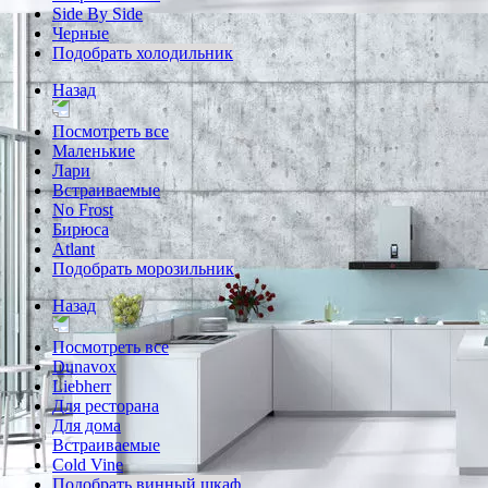
Side By Side
Черные
Подобрать холодильник
Назад
Посмотреть все
Маленькие
Лари
Встраиваемые
No Frost
Бирюса
Atlant
Подобрать морозильник
Назад
Посмотреть все
Dunavox
Liebherr
Для ресторана
Для дома
Встраиваемые
Cold Vine
Подобрать винный шкаф