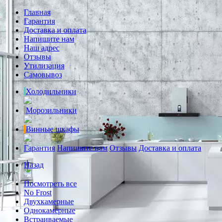
Главная
Гарантия
Доставка и оплата
Напишите нам
Наш адрес
Отзывы
Утилизация
Самовывоз
Холодильники
Морозильники
Винные шкафы
Гарантия
Напишите нам
Отзывы
Доставка и оплата
Назад
Посмотреть все
No Frost
Двухкамерные
Однокамерные
Встраиваемые