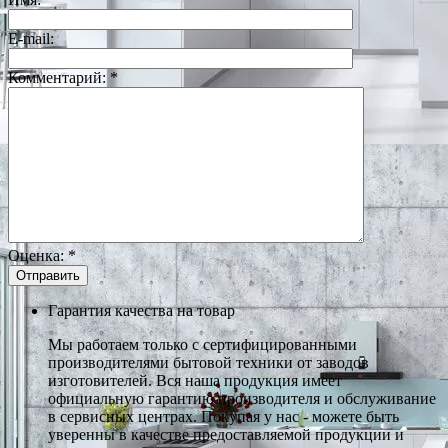
E-mail:
Комментарий:
*
Оценка:
*
Гарантия качества на товар
Мы работаем только с сертифицированными
производителями бытовой техники от заводов
изготовителей. Вся наша продукция имеет
официальную гарантию производителя и обслуживание
в сервисных центрах. Покупая у нас - можете быть
уверенны в качестве предоставляемой продукции и