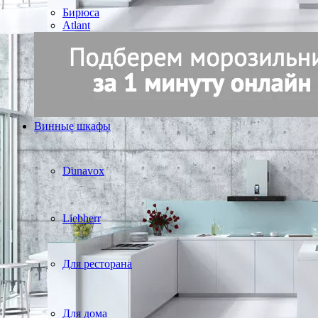
Бирюса
Atlant
Винные шкафы
Dunavox
Liebherr
Для ресторана
Для дома