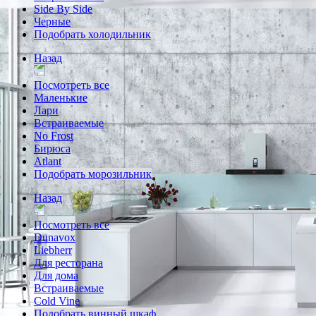
Side By Side
Черные
Подобрать холодильник
Назад
Посмотреть все
Маленькие
Лари
Встраиваемые
No Frost
Бирюса
Atlant
Подобрать морозильник
Назад
Посмотреть все
Dunavox
Liebherr
Для ресторана
Для дома
Встраиваемые
Cold Vine
Подобрать винный шкаф