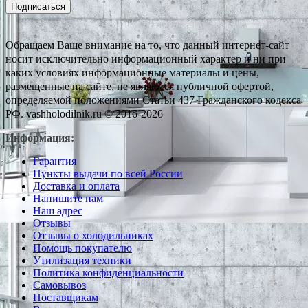
Подписаться
Обращаем Ваше внимание на то, что данный интернет-сайт
носит исключительно информационный характер и ни при
каких условиях информационные материалы и цены,
размещенные на сайте, не являются публичной офертой,
определяемой положениями Статьи 437 Гражданского кодекса
РФ. vashholodilnik.ru © 2016-2026
Информация:
Гарантия
Пункты выдачи по всей России
Доставка и оплата
Напишите нам
Наш адрес
Отзывы
Отзывы о холодильниках
Помощь покупателю
Утилизация техники
Политика конфиденциальности
Самовывоз
Поставщикам