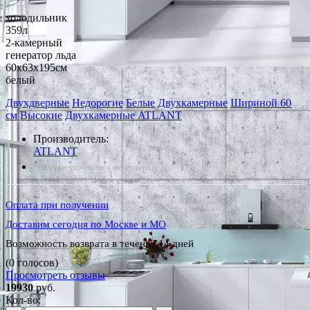
холодильник
359л
2-камерный
генератор льда
60x63x195см
белый
Двухдверные
Недорогие
Белые
Двухкамерные
Шириной 60
см
Высокие
Двухкамерные ATLANT
Производитель:
ATLANT
*Наличие уточняйте у менеджера
Оплата при получении
Доставим сегодня по Москве и МО
Возможность возврата в течение 14 дней
(0 голосов)
Просмотреть отзывы
19930
руб.
Кол-во: