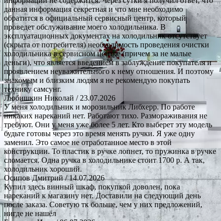
информации не содержится. Через сутки я получил ответ, что
данная информация секретная и что мне необходимо
обратится в официальный сервисный центр, который
проведет обслуживание моего холодильника. В
эксплуатационных документах на холодильник отсутствует
(скрыта от потребителя) необходимость проведения очистки
холодильника в сервисном центре (причем за не малые
деньги), что является введением в заблуждение покупателя и
проявлением неуважительного к нему отношения. И поэтому
знакомым и близким людям я не рекомендую покупать
технику самсунг.
Любишкин Николай
/ 23.07.2026
У меня холодильник и морозильник Либхерр. По работе
никаких нареканий нет. Работают тихо. Размораживания не
требуют. Они у меня уже более 5 лет. Кто выберет эту модель
будьте готовы через это время менять ручки. Я уже одну
заменил. Это самое не отработанное место в этой
конструкции. То пластик в ручке лопнет, то пружинка в ручке
сломается. Одна ручка в холодильнике стоит 1700 р. А так,
холодильник хороший.
Осипов Дмитрий
/ 14.07.2026
Купил здесь винный шкаф, покупкой доволен, пока
нареканий к магазину нет. Доставили на следующий день
после заказа. Советую тк больше, чем у них предложений,
нигде не нашёл