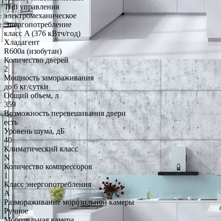
Тип управления
электромеханическое
Энергопотребление
класс A (376 кВтч/год)
Хладагент
R600a (изобутан)
Количество дверей
2
Мощность замораживания
до 6 кг/cутки
Общий объем, л
359
Возможность перевешивания двери
есть
Уровень шума, дБ
40
Климатический класс
N
Количество компрессоров
1
Класс энергопотребления
A
Размораживание морозильной камеры
Ручное
Морозильная камера