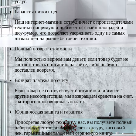
услуг.
Гарантия низких цен
Наш интернет-магазин сотрудничает с производителями
техники напрямую и не имеет оффлайн площадей и
шоу-румов, что позволяет удерживать одну из самых
низких цен на рынке бытовой техники.
Полный возврат стоимости
Мы полностью вернем вам деньги если товар будет не
соответстовать описанию на сайте, либо не будет
доставлен вовремя.
Возврат платежа по счету
Если товар не соотвутствует описанию или имеет
другие несоответствия, мы возвращаем средства на счет,
с которого производилась оплата.
Юридическая защита и гарантия
Приобретая любую технику у нас, вы получаете полный
набор документов, а именно: счет фактуру, кассовый
чек, гарантийный талон или сервисную книгу.