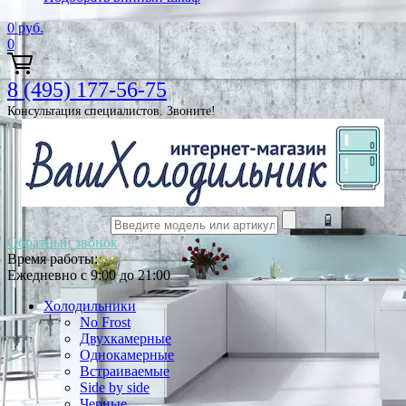
0
руб.
0
8 (495) 177-56-75
Консультация специалистов. Звоните!
Обратный звонок
Время работы:
Ежедневно с 9:00 до 21:00
Холодильники
No Frost
Двухкамерные
Однокамерные
Встраиваемые
Side by side
Черные