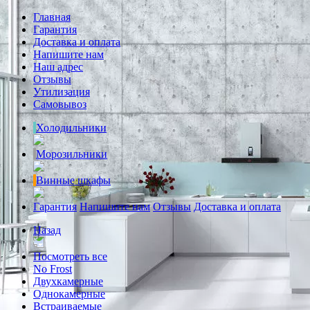
Главная
Гарантия
Доставка и оплата
Напишите нам
Наш адрес
Отзывы
Утилизация
Самовывоз
Холодильники
Морозильники
Винные шкафы
Гарантия
Напишите нам
Отзывы
Доставка и оплата
Назад
Посмотреть все
No Frost
Двухкамерные
Однокамерные
Встраиваемые