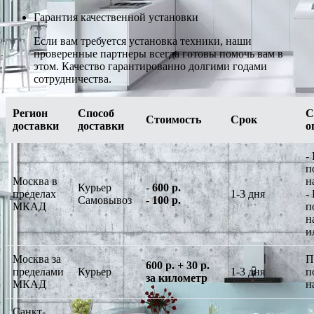
Гарантия качественной установки
Если вам требуется установка техники, наши
проверенные партнеры всегда готовы помочь вам в
этом. Качество гарантированно долгими годами
сотрудничества.
Регион
Способ
С
Стоимость
Срок
доставки
доставки
о
-
п
Москва в
н
Курьер
-
600 р.
пределах
1-3 дня
-
Самовывоз
-
100 р.
МКАД
п
н
и
Москва за
П
600 р. + 30 р.
пределами
Курьер
1-3 дня
п
за километр
МКАД
н
Санкт-