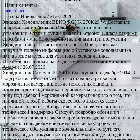
Наши клиенты /
Читать все
Татьяна Николаевна
/ 31.07.2026
Заказала Холодильник BEKO RCNK 270K20 W. Доставили
вовремя. как и обещали. Очень аккуратно внесли и
установили. Старый тут же вынесли. Удобно. Оплата разными
способами - мне было удобно наличными при получении.
Холодильник. работает тише старого. При установке
получила полную информацию об установке холодильника
или вызове мастера для установки холодильника.
Представлен полный пакет документов, без напоминаний
Андрей
/ 26.07.2026
Холодильник Самсунг RL50RR был куплен в декабре 2014, 3
года работал не плохо, но потом стала настраиваться
морозильная камера вплоть до появления ошибки и
отключения холодильника, периодическое появление воды на
полу под дверкой морозильной камеры говорило о том, что
причиной плохой работы скорее всего является засор
дренажного канала. Я обратился в на горячую линию по
технической поддержке Самсунг, подробно обозначил
проблему и спросил, как мне прочистить дренажный канал и
где находится дренажное отверстие т.е. как провести
техническое обслуживание холодильника - по сути его
очистку, ведь в документах прилагаемых к изделию данной