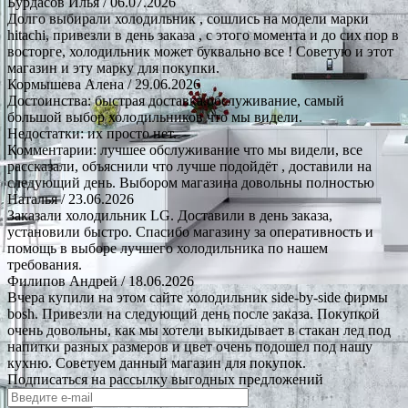
Бурдасов Илья
/ 06.07.2026
Долго выбирали холодильник , сошлись на модели марки
hitachi, привезли в день заказа , с этого момента и до сих пор в
восторге, холодильник может буквально все ! Советую и этот
магазин и эту марку для покупки.
Кормышева Алена
/ 29.06.2026
Достоинства: быстрая доставка.обслуживание, самый
большой выбор холодильников что мы видели.
Недостатки: их просто нет.
Комментарии: лучшее обслуживание что мы видели, все
рассказали, объяснили что лучше подойдёт , доставили на
следующий день. Выбором магазина довольны полностью
Наталья
/ 23.06.2026
Заказали холодильник LG. Доставили в день заказа,
установили быстро. Спасибо магазину за оперативность и
помощь в выборе лучшего холодильника по нашем
требования.
Филипов Андрей
/ 18.06.2026
Вчера купили на этом сайте холодильник side-by-side фирмы
bosh. Привезли на следующий день после заказа. Покупкой
очень довольны, как мы хотели выкидывает в стакан лед под
напитки разных размеров и цвет очень подошел под нашу
кухню. Советуем данный магазин для покупок.
Подписаться на рассылку выгодных предложений