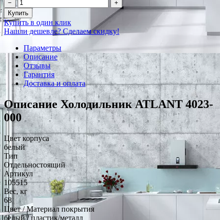
−
+
Купить
Купить в один клик
Нашли дешевле? Сделаем скидку!
Параметры
Описание
Отзывы
Гарантия
Доставка и оплата
Описание Холодильник ATLANT 4023-
000
Цвет корпуса
белый
Тип
Отдельностоящий
Артикул
105515
Вес, кг
68
Цвет / Материал покрытия
белый / пластик/металл