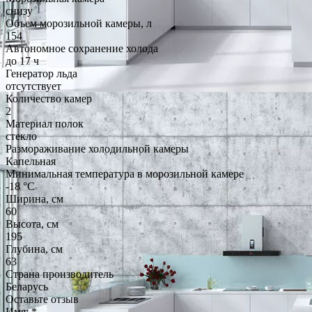
снизу
Объем морозильной камеры, л
154
Автономное сохранение холода
до 17 ч
Генератор льда
отсутствует
Количество камер
2
Материал полок
стекло
Размораживание холодильной камеры
Капельная
Минимальная температура в морозильной камере
-18 °C
Ширина, см
60
Высота, см
195
Глубина, см
63
Страна производитель
Беларусь
Оставьте отзыв
Имя:
*