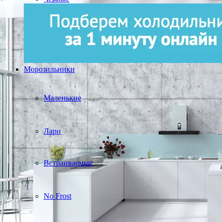
Морозильники
Маленькие
Лари
Встраиваемые
No Frost