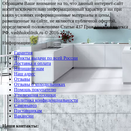
Обращаем Ваше внимание на то, что данный интернет-сайт
носит исключительно информационный характер и ни при
каких условиях информационные материалы и цены,
размещенные на сайте, не являются публичной офертой,
определяемой положениями Статьи 437 Гражданского кодекса
РФ. vashholodilnik.ru © 2016-2026
Информация:
Гарантия
Пункты выдачи по всей России
Доставка и оплата
Напишите нам
Наш адрес
Отзывы
Отзывы о холодильниках
Помощь покупателю
Утилизация техники
Политика конфиденциальности
Самовывоз
Поставщикам
Вакансии
Наши контакты: