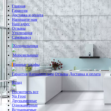
Главная
Гарантия
Доставка и оплата
Напишите нам
Наш адрес
Отзывы
Утилизация
Самовывоз
Холодильники
Морозильники
Винные шкафы
Гарантия
Напишите нам
Отзывы
Доставка и оплата
Назад
Посмотреть все
No Frost
Двухкамерные
Однокамерные
Встраиваемые