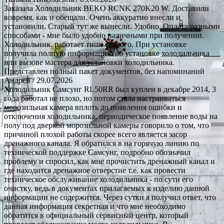
Заказала Холодильник BEKO RCNK 270K20 W. Доставили
вовремя. как и обещали. Очень аккуратно внесли и
установили. Старый тут же вынесли. Удобно. Оплата разными
способами - мне было удобно наличными при получении.
Холодильник. работает тише старого. При установке
получила полную информацию об установке холодильника
или вызове мастера для установки холодильника.
Представлен полный пакет документов, без напоминаний
Андрей
/ 29.07.2026
Холодильник Самсунг RL50RR был куплен в декабре 2014, 3
года работал не плохо, но потом стала настраиваться
морозильная камера вплоть до появления ошибки и
отключения холодильника, периодическое появление воды на
полу под дверкой морозильной камеры говорило о том, что
причиной плохой работы скорее всего является засор
дренажного канала. Я обратился в на горячую линию по
технической поддержке Самсунг, подробно обозначил
проблему и спросил, как мне прочистить дренажный канал и
где находится дренажное отверстие т.е. как провести
техническое обслуживание холодильника - по сути его
очистку, ведь в документах прилагаемых к изделию данной
информации не содержится. Через сутки я получил ответ, что
данная информация секретная и что мне необходимо
обратится в официальный сервисный центр, который