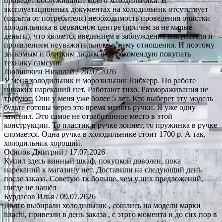
проведет обслуживание моего холодильника. В
эксплуатационных документах на холодильник отсутствует
(скрыта от потребителя) необходимость проведения очистки
холодильника в сервисном центре (причем за не малые
деньги), что является введением в заблуждение покупателя и
проявлением неуважительного к нему отношения. И поэтому
знакомым и близким людям я не рекомендую покупать
технику самсунг.
Любишкин Николай
/ 26.07.2026
У меня холодильник и морозильник Либхерр. По работе
никаких нареканий нет. Работают тихо. Размораживания не
требуют. Они у меня уже более 5 лет. Кто выберет эту модель
будьте готовы через это время менять ручки. Я уже одну
заменил. Это самое не отработанное место в этой
конструкции. То пластик в ручке лопнет, то пружинка в ручке
сломается. Одна ручка в холодильнике стоит 1700 р. А так,
холодильник хороший.
Осипов Дмитрий
/ 17.07.2026
Купил здесь винный шкаф, покупкой доволен, пока
нареканий к магазину нет. Доставили на следующий день
после заказа. Советую тк больше, чем у них предложений,
нигде не нашёл
Бурдасов Илья
/ 09.07.2026
Долго выбирали холодильник , сошлись на модели марки
hitachi, привезли в день заказа , с этого момента и до сих пор в