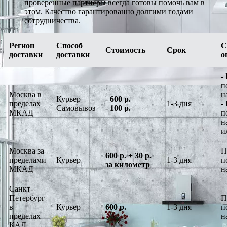
проверенные партнеры всегда готовы помочь вам в
этом. Качество гарантированно долгими годами
сотрудничества.
Регион
Способ
С
Стоимость
Срок
доставки
доставки
о
-
п
Москва в
н
Курьер
-
600 р.
пределах
1-3 дня
-
Самовывоз
-
100 р.
МКАД
п
н
и
Москва за
П
600 р. + 30 р.
пределами
Курьер
1-3 дня
п
за километр
МКАД
н
Санкт-
Петербург
П
в
Курьер
600 р.
1-3 дня
п
пределах
н
КАД