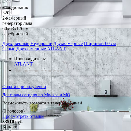
холодильник
320л
2-камерный
генератор льда
60x63x176см
серебристый
Двухдверные
Недорогие
Двухкамерные
Шириной 60 см
Серые
Двухкамерные ATLANT
Производитель:
ATLANT
*Наличие уточняйте у менеджера
Оплата при получении
Доставим сегодня по Москве и МО
Возможность возврата в течение 14 дней
(0 голосов)
Просмотреть отзывы
33510
руб.
Кол-во: