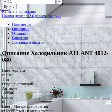
−
+
Купить
Купить в один клик
Нашли дешевле? Сделаем скидку!
Параметры
Описание
Отзывы
Гарантия
Доставка и оплата
Описание Холодильник ATLANT 4012-
080
Цвет корпуса
серый
Тип
Отдельностоящий
Артикул
105506
Вес, кг
61
Цвет / Материал покрытия
серебристый / пластик/металл