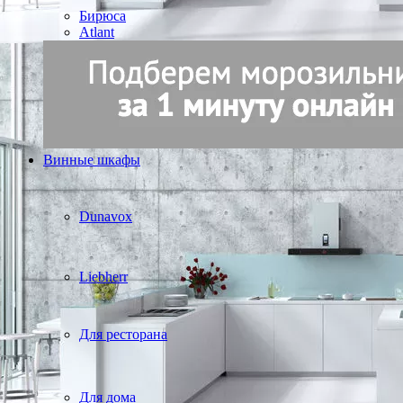
Бирюса
Atlant
Винные шкафы
Dunavox
Liebherr
Для ресторана
Для дома