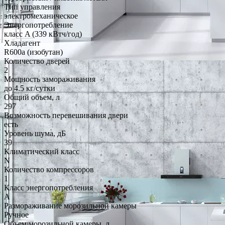
Тип управления
электромеханическое
Энергопотребление
класс A (339 кВтч/год)
Хладагент
R600a (изобутан)
Количество дверей
2
Мощность замораживания
до 4.5 кг/cутки
Общий объем, л
297
Возможность перевешивания двери
есть
Уровень шума, дБ
39
Климатический класс
N
Количество компрессоров
1
Класс энергопотребления
A
Размораживание морозильной камеры
Ручное
Объем морозильной камеры, л