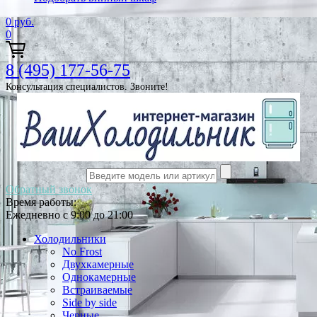
0
руб.
0
8 (495) 177-56-75
Консультация специалистов. Звоните!
Обратный звонок
Время работы:
Ежедневно с 9:00 до 21:00
Холодильники
No Frost
Двухкамерные
Однокамерные
Встраиваемые
Side by side
Черные