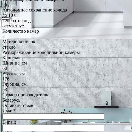
96
Автономное сохранение холода
до 10 ч
Генератор льда
отсутствует
Количество камер
2
Материал полок
стекло
Размораживание холодильной камеры
Капельная
Ширина, см
60
Высота, см
176
Глубина, см
63
Страна производитель
Беларусь
Оставьте отзыв
Имя:
*
E-mail: