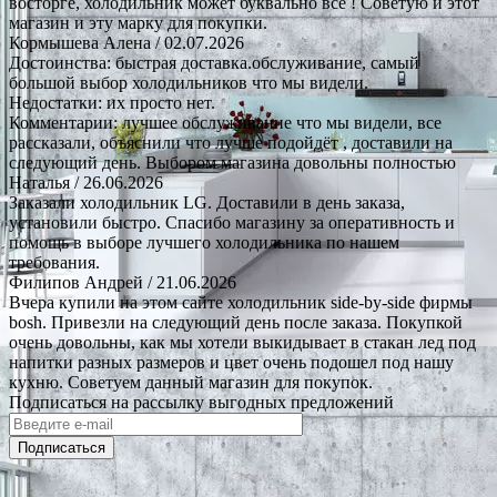
восторге, холодильник может буквально все ! Советую и этот
магазин и эту марку для покупки.
Кормышева Алена
/ 02.07.2026
Достоинства: быстрая доставка.обслуживание, самый
большой выбор холодильников что мы видели.
Недостатки: их просто нет.
Комментарии: лучшее обслуживание что мы видели, все
рассказали, объяснили что лучше подойдёт , доставили на
следующий день. Выбором магазина довольны полностью
Наталья
/ 26.06.2026
Заказали холодильник LG. Доставили в день заказа,
установили быстро. Спасибо магазину за оперативность и
помощь в выборе лучшего холодильника по нашем
требования.
Филипов Андрей
/ 21.06.2026
Вчера купили на этом сайте холодильник side-by-side фирмы
bosh. Привезли на следующий день после заказа. Покупкой
очень довольны, как мы хотели выкидывает в стакан лед под
напитки разных размеров и цвет очень подошел под нашу
кухню. Советуем данный магазин для покупок.
Подписаться на рассылку выгодных предложений
Подписаться