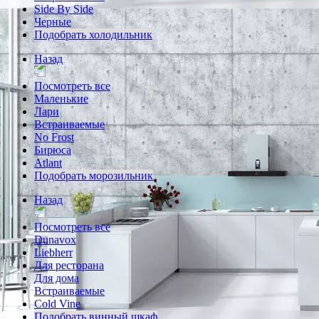
Side By Side
Черные
Подобрать холодильник
Назад
Посмотреть все
Маленькие
Лари
Встраиваемые
No Frost
Бирюса
Atlant
Подобрать морозильник
Назад
Посмотреть все
Dunavox
Liebherr
Для ресторана
Для дома
Встраиваемые
Cold Vine
Подобрать винный шкаф