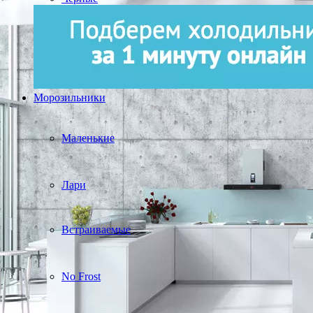
Морозильники
Маленькие
Лари
Встраиваемые
No Frost