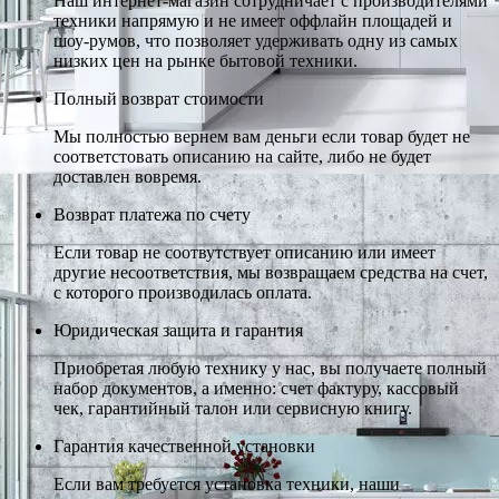
Наш интернет-магазин сотрудничает с производителями
техники напрямую и не имеет оффлайн площадей и
шоу-румов, что позволяет удерживать одну из самых
низких цен на рынке бытовой техники.
Полный возврат стоимости
Мы полностью вернем вам деньги если товар будет не
соответстовать описанию на сайте, либо не будет
доставлен вовремя.
Возврат платежа по счету
Если товар не соотвутствует описанию или имеет
другие несоответствия, мы возвращаем средства на счет,
с которого производилась оплата.
Юридическая защита и гарантия
Приобретая любую технику у нас, вы получаете полный
набор документов, а именно: счет фактуру, кассовый
чек, гарантийный талон или сервисную книгу.
Гарантия качественной установки
Если вам требуется установка техники, наши