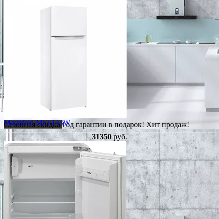
Maunfeld MFF143W
Сезонная скидка
Год гарантии в подарок!
Хит продаж!
31350
руб.