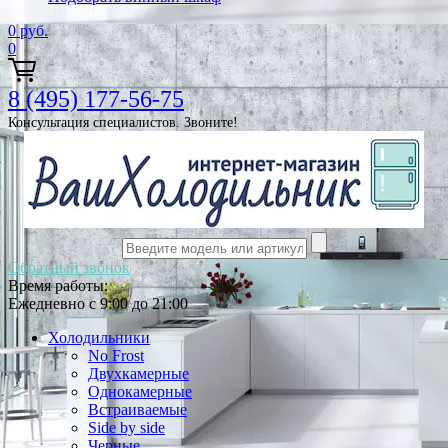
0
руб.
0
8 (495) 177-56-75
Консультация специалистов. Звоните!
Обратный звонок
Время работы:
Ежедневно с 9:00 до 21:00
Холодильники
No Frost
Двухкамерные
Однокамерные
Встраиваемые
Side by side
Черные