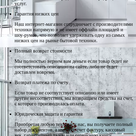
услуг.
Гарантия низких цен
Наш интернет-магазин сотрудничает с производителями
техники напрямую и не имеет оффлайн площадей и
шоу-румов, что позволяет удерживать одну из самых
низких цен на рынке бытовой техники.
Полный возврат стоимости
Мы полностью вернем вам деньги если товар будет не
соответстовать описанию на сайте, либо не будет
доставлен вовремя.
Возврат платежа по счету
Если товар не соотвутствует описанию или имеет
другие несоответствия, мы возвращаем средства на счет,
с которого производилась оплата.
Юридическая защита и гарантия
Приобретая любую технику у нас, вы получаете полный
набор документов, а именно: счет фактуру, кассовый
чек, гарантийный талон или сервисную книгу.