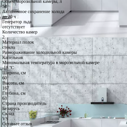
Объем морозильной камеры, л
53
Автономное сохранение холода
до 20 ч
Генератор льда
отсутствует
Количество камер
2
Материал полок
стекло
Размораживание холодильной камеры
Капельная
Минимальная температура в морозильной камере
-18 °C
Ширина, см
60
Высота, см
167
Глубина, см
63
Страна производитель
Беларусь
Склад
VS
Оставьте отзыв