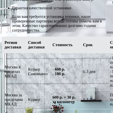
Гарантия качественной установки
Если вам требуется установка техники, наши
проверенные партнеры всегда готовы помочь вам в
этом. Качество гарантированно долгими годами
сотрудничества.
Регион
Способ
С
Стоимость
Срок
доставки
доставки
о
-
п
Москва в
н
Курьер
-
600 р.
пределах
1-3 дня
-
Самовывоз
-
100 р.
МКАД
п
н
и
Москва за
П
600 р. + 30 р.
пределами
Курьер
1-3 дня
п
за километр
МКАД
н