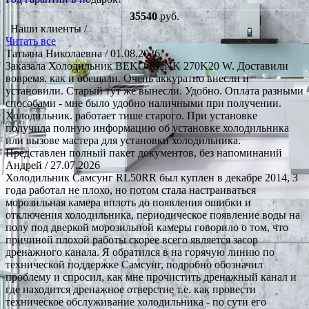
35540
руб.
Наши клиенты /
Читать все
Татьяна Николаевна
/ 01.08.2026
Заказала Холодильник BEKO RCNK 270K20 W. Доставили
вовремя. как и обещали. Очень аккуратно внесли и
установили. Старый тут же вынесли. Удобно. Оплата разными
способами - мне было удобно наличными при получении.
Холодильник. работает тише старого. При установке
получила полную информацию об установке холодильника
или вызове мастера для установки холодильника.
Представлен полный пакет документов, без напоминаний
Андрей
/ 27.07.2026
Холодильник Самсунг RL50RR был куплен в декабре 2014, 3
года работал не плохо, но потом стала настраиваться
морозильная камера вплоть до появления ошибки и
отключения холодильника, периодическое появление воды на
полу под дверкой морозильной камеры говорило о том, что
причиной плохой работы скорее всего является засор
дренажного канала. Я обратился в на горячую линию по
технической поддержке Самсунг, подробно обозначил
проблему и спросил, как мне прочистить дренажный канал и
где находится дренажное отверстие т.е. как провести
техническое обслуживание холодильника - по сути его