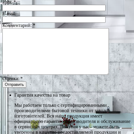
Имя:
*
E-mail:
Комментарий:
*
Оценка:
*
Гарантия качества на товар
Мы работаем только с сертифицированными
производителями бытовой техники от заводов
изготовителей. Вся наша продукция имеет
официальную гарантию производителя и обслуживание
в сервисных центрах. Покупая у нас - можете быть
уверенны в качестве предоставляемой продукции и