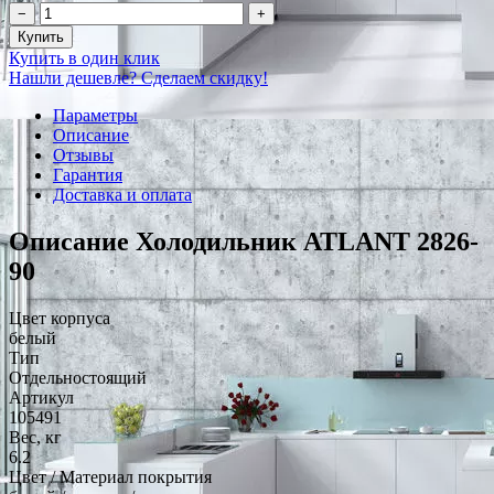
−
+
Купить
Купить в один клик
Нашли дешевле? Сделаем скидку!
Параметры
Описание
Отзывы
Гарантия
Доставка и оплата
Описание Холодильник ATLANT 2826-
90
Цвет корпуса
белый
Тип
Отдельностоящий
Артикул
105491
Вес, кг
6.2
Цвет / Материал покрытия