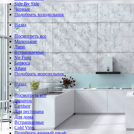
Side By Side
Черные
Подобрать холодильник
Назад
Посмотреть все
Маленькие
Лари
Встраиваемые
No Frost
Бирюса
Atlant
Подобрать морозильник
Назад
Посмотреть все
Dunavox
Liebherr
Для ресторана
Для дома
Встраиваемые
Cold Vine
Подобрать винный шкаф