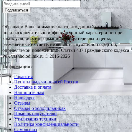
Подписаться
Обращаем Ваше внимание на то, что данный интернет-сайт
носит исключительно информационный характер и ни при
каких условиях информационные материалы и цены,
размещенные на сайте, не являются публичной офертой,
определяемой положениями Статьи 437 Гражданского кодекса
РФ. vashholodilnik.ru © 2016-2026
Информация:
Гарантия
Пункты выдачи по всей России
Доставка и оплата
Напишите нам
Наш адрес
Отзывы
Отзывы о холодильниках
Помощь покупателю
Утилизация техники
Политика конфиденциальности
Самовывоз