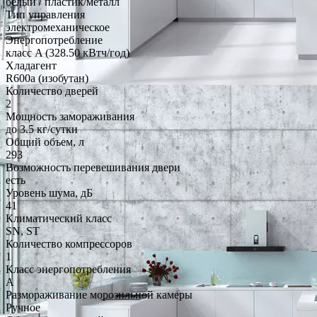
белый / пластик/металл
Тип управления
электромеханическое
Энергопотребление
класс A (328.50 кВтч/год)
Хладагент
R600a (изобутан)
Количество дверей
2
Мощность замораживания
до 3.5 кг/cутки
Общий объем, л
293
Возможность перевешивания двери
есть
Уровень шума, дБ
41
Климатический класс
SN, ST
Количество компрессоров
1
Класс энергопотребления
A
Размораживание морозильной камеры
Ручное