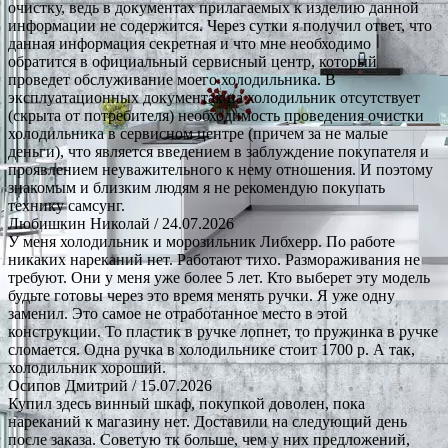
очистку, ведь в документах прилагаемых к изделию данной
информации не содержится. Через сутки я получил ответ, что
данная информация секретная и что мне необходимо
обратится в официальный сервисный центр, который
проведет обслуживание моего холодильника. В
эксплуатационных документах на холодильник отсутствует
(скрыта от потребителя) необходимость проведения очистки
холодильника в сервисном центре (причем за не малые
деньги), что является введением в заблуждение покупателя и
проявлением неуважительного к нему отношения. И поэтому
знакомым и близким людям я не рекомендую покупать
технику самсунг.
Любишкин Николай
/ 24.07.2026
У меня холодильник и морозильник Либхерр. По работе
никаких нареканий нет. Работают тихо. Размораживания не
требуют. Они у меня уже более 5 лет. Кто выберет эту модель
будьте готовы через это время менять ручки. Я уже одну
заменил. Это самое не отработанное место в этой
конструкции. То пластик в ручке лопнет, то пружинка в ручке
сломается. Одна ручка в холодильнике стоит 1700 р. А так,
холодильник хороший.
Осипов Дмитрий
/ 15.07.2026
Купил здесь винный шкаф, покупкой доволен, пока
нареканий к магазину нет. Доставили на следующий день
после заказа. Советую тк больше, чем у них предложений,