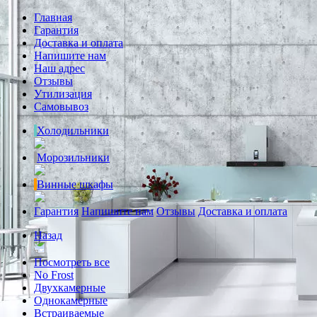
Главная
Гарантия
Доставка и оплата
Напишите нам
Наш адрес
Отзывы
Утилизация
Самовывоз
Холодильники
Морозильники
Винные шкафы
Гарантия
Напишите нам
Отзывы
Доставка и оплата
Назад
Посмотреть все
No Frost
Двухкамерные
Однокамерные
Встраиваемые