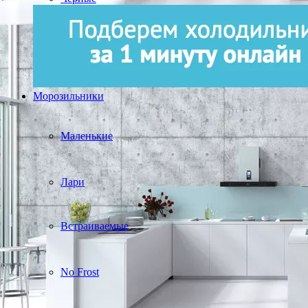
Морозильники
Маленькие
Лари
Встраиваемые
No Frost