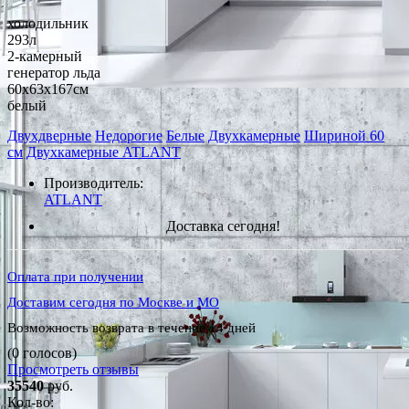
холодильник
293л
2-камерный
генератор льда
60x63x167см
белый
Двухдверные
Недорогие
Белые
Двухкамерные
Шириной 60
см
Двухкамерные ATLANT
Производитель:
ATLANT
Доставка сегодня!
Оплата при получении
Доставим сегодня по Москве и МО
Возможность возврата в течение 14 дней
(0 голосов)
Просмотреть отзывы
35540
руб.
Кол-во: