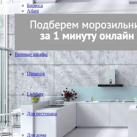
Бирюса
Atlant
Винные шкафы
Dunavox
Liebherr
Для ресторана
Для дома