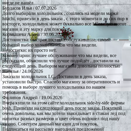
нигде не нашёл
Бурдасов Илья
/ 07.07.2026
Долго выбирали холодильник , сошлись на модели марки
hitachi, привезли в день заказа , с этого момента и до сих пор в
восторге, холодильник может буквально все ! Советую и этот
магазин и эту марку для покупки.
Кормышева Алена
/ 30.06.2026
Достоинства: быстрая доставка.обслуживание, самый
большой выбор холодильников что мы видели.
Недостатки: их просто нет.
Комментарии: лучшее обслуживание что мы видели, все
рассказали, объяснили что лучше подойдёт , доставили на
следующий день. Выбором магазина довольны полностью
Наталья
/ 24.06.2026
Заказали холодильник LG. Доставили в день заказа,
установили быстро. Спасибо магазину за оперативность и
помощь в выборе лучшего холодильника по нашем
требования.
Филипов Андрей
/ 19.06.2026
Вчера купили на этом сайте холодильник side-by-side фирмы
bosh. Привезли на следующий день после заказа. Покупкой
очень довольны, как мы хотели выкидывает в стакан лед под
напитки разных размеров и цвет очень подошел под нашу
кухню. Советуем данный магазин для покупок.
Подписаться на рассылку выгодных предложений