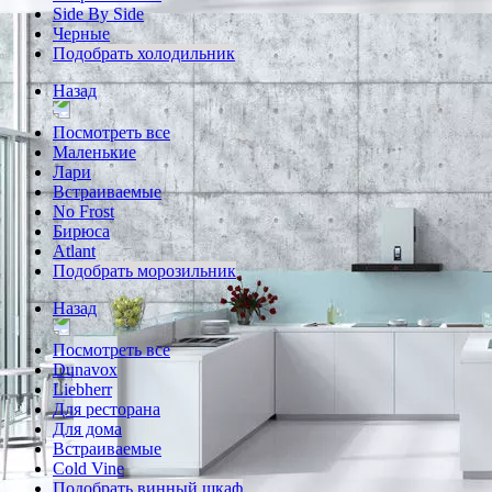
Side By Side
Черные
Подобрать холодильник
Назад
Посмотреть все
Маленькие
Лари
Встраиваемые
No Frost
Бирюса
Atlant
Подобрать морозильник
Назад
Посмотреть все
Dunavox
Liebherr
Для ресторана
Для дома
Встраиваемые
Cold Vine
Подобрать винный шкаф