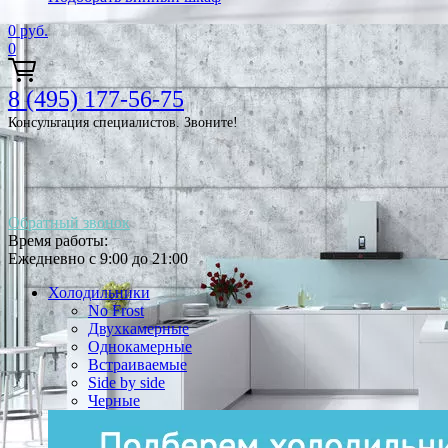
0
руб.
0
8 (495) 177-56-75
Консультация специалистов. Звоните!
Обратный звонок
Время работы:
Ежедневно с 9:00 до 21:00
Холодильники
No Frost
Двухкамерные
Однокамерные
Встраиваемые
Side by side
Черные