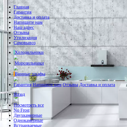
Главная
Гарантия
Доставка и оплата
Напишите нам
Наш адрес
Отзывы
Утилизация
Самовывоз
Холодильники
Морозильники
Винные шкафы
Гарантия
Напишите нам
Отзывы
Доставка и оплата
Назад
Посмотреть все
No Frost
Двухкамерные
Однокамерные
Встраиваемые