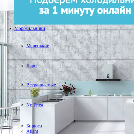
Морозильники
Маленькие
Лари
Встраиваемые
No Frost
Бирюса
Atlant