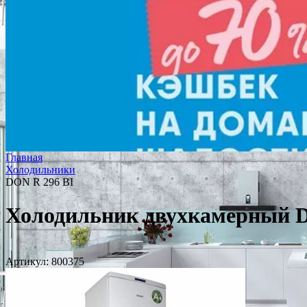
Главная
Холодильники
DON R 296 BI
Холодильник двухкамерный D
Артикул:
800375