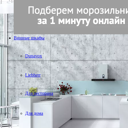
Винные шкафы
Dunavox
Liebherr
Для ресторана
Для дома