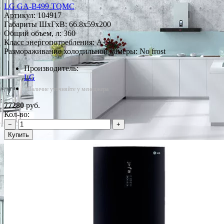
LG GA-B499 TQMC
Артикул:
104917
Габариты ШxГxВ: 66.8x59x200
Общий объем, л: 360
Класс энергопотребления: A++
Размораживание холодильной камеры: No frost
Производитель:
LG
*Наличие уточняйте у менеджера
77280
руб.
Кол-во:
−
+
Купить