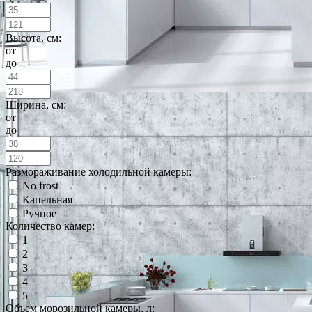
Высота, см:
от
до
Ширина, см:
от
до
Размораживание холодильной камеры:
No frost
Капельная
Ручное
Количество камер:
1
2
3
4
5
Объем морозильной камеры, л: