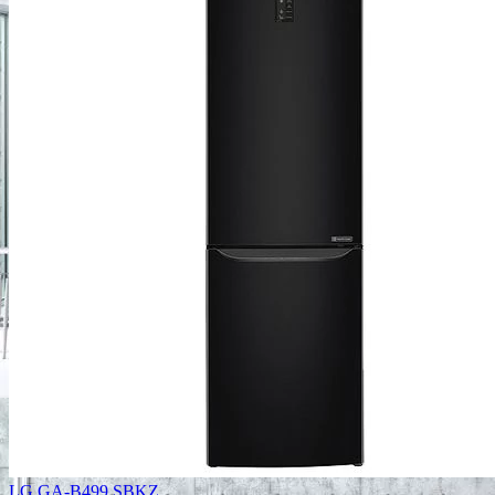
LG GA-B499 SBKZ