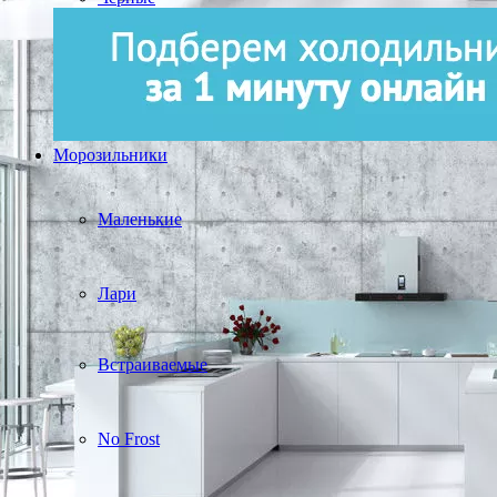
Морозильники
Маленькие
Лари
Встраиваемые
No Frost