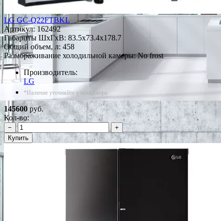
LG GC-Q22FTBKL
Артикул:
162492
Габариты ШxГxВ: 83.5x73.4x178.7
Общий объем, л: 458
Размораживание холодильной камеры: No frost
Производитель:
LG
*Наличие уточняйте у менеджера
145600
руб.
Кол-во:
−
+
Купить