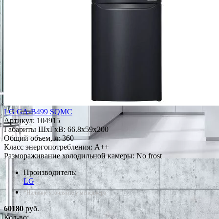
LG GA-B499 SQMC
Артикул:
104915
Габариты ШxГxВ: 66.8x59x200
Общий объем, л: 360
Класс энергопотребления: A++
Размораживание холодильной камеры: No frost
Производитель:
LG
*Наличие уточняйте у менеджера
60180
руб.
Кол-во: