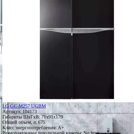
LG GC-M257 UGBM
Артикул:
104173
Габариты ШxГxВ: 71x91x179
Общий объем, л: 675
Класс энергопотребления: A+
Размораживание холодильной камеры: No frost