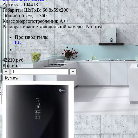
Артикул:
104418
Габариты ШxГxВ: 66.8x59x200
Общий объем, л: 360
Класс энергопотребления: A++
Размораживание холодильной камеры: No frost
Производитель:
LG
*Наличие уточняйте у менеджера
42210
руб.
Кол-во:
−
+
Купить