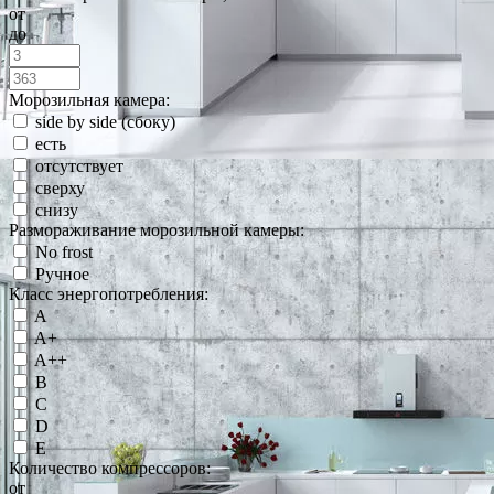
от
до
Морозильная камера:
side by side (сбоку)
есть
отсутствует
сверху
снизу
Размораживание морозильной камеры:
No frost
Ручное
Класс энергопотребления:
A
A+
A++
B
C
D
E
Количество компрессоров:
от