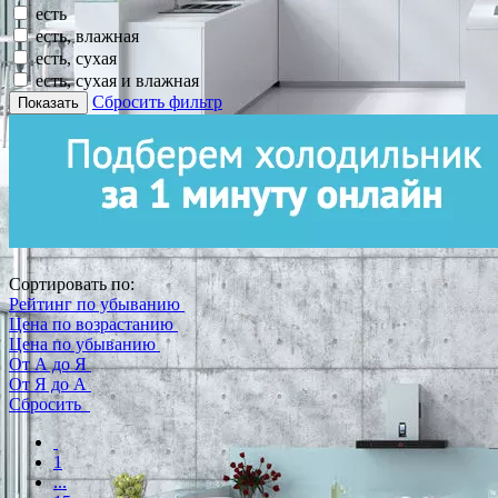
есть
есть, влажная
есть, сухая
есть, сухая и влажная
Сбросить фильтр
Показать
Сортировать по:
Рейтинг по убыванию
Цена по возрастанию
Цена по убыванию
От А до Я
От Я до А
Сбросить
1
...