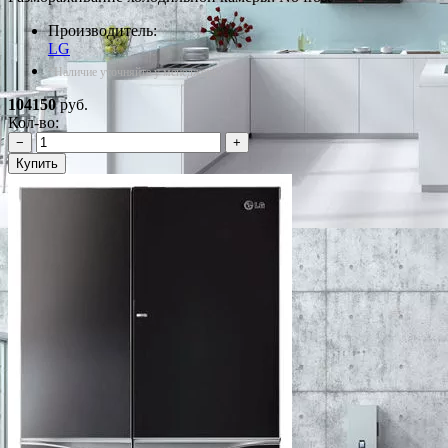
Производитель:
LG
*Наличие уточняйте у менеджера
104150
руб.
Кол-во:
−
+
Купить