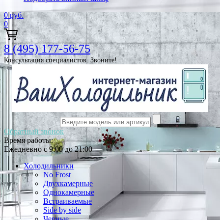
0
руб.
0
8 (495) 177-56-75
Консультация специалистов. Звоните!
Обратный звонок
Время работы:
Ежедневно с 9:00 до 21:00
Холодильники
No Frost
Двухкамерные
Однокамерные
Встраиваемые
Side by side
Черные