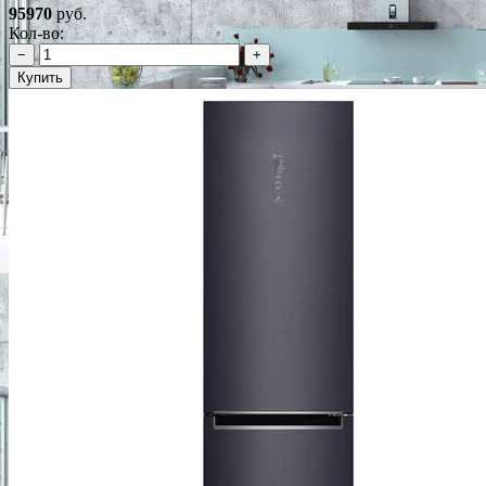
95970
руб.
Кол-во:
−
+
Купить