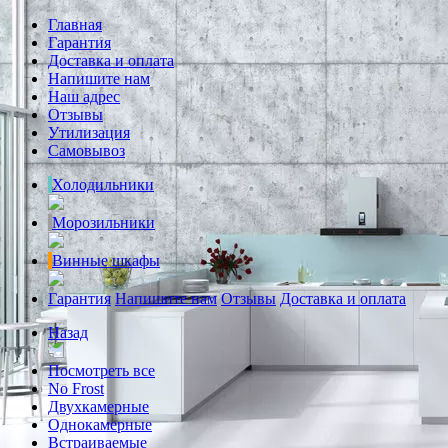
Главная
Гарантия
Доставка и оплата
Напишите нам
Наш адрес
Отзывы
Утилизация
Самовывоз
Холодильники
Морозильники
Винные шкафы
Гарантия
Напишите нам
Отзывы
Доставка и оплата
Назад
Посмотреть все
No Frost
Двухкамерные
Однокамерные
Встраиваемые