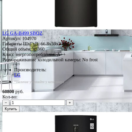
LG GA-B499 SBQZ
Артикул:
104970
Габариты ШxГxВ: 66.8x59x200
Общий объем, л: 360
Класс энергопотребления: A++
Размораживание холодильной камеры: No frost
Производитель:
LG
*Наличие уточняйте у менеджера
60800
руб.
Кол-во:
−
+
Купить