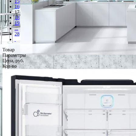
15
16
17
18
19
...
28
Товар
Параметры
Цена, руб.
Кол-во