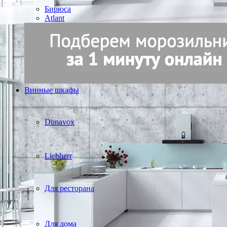
Бирюса
Atlant
Винные шкафы
Dunavox
Liebherr
Для ресторана
Для дома