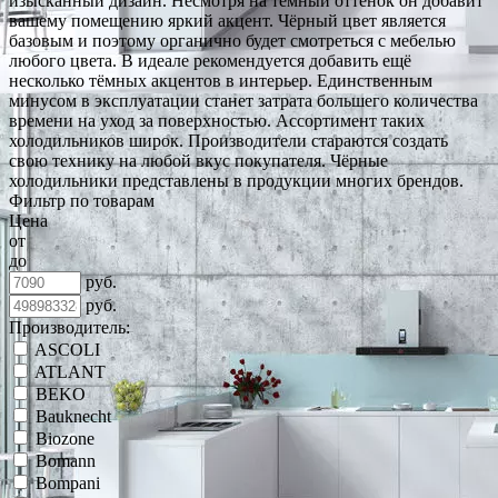
изысканный дизайн. Несмотря на тёмный оттенок он добавит
вашему помещению яркий акцент. Чёрный цвет является
базовым и поэтому органично будет смотреться с мебелью
любого цвета. В идеале рекомендуется добавить ещё
несколько тёмных акцентов в интерьер. Единственным
минусом в эксплуатации станет затрата большего количества
времени на уход за поверхностью. Ассортимент таких
холодильников широк. Производители стараются создать
свою технику на любой вкус покупателя. Чёрные
холодильники представлены в продукции многих брендов.
Фильтр по товарам
Цена
от
до
руб.
руб.
Производитель:
ASCOLI
ATLANT
BEKO
Bauknecht
Biozone
Bomann
Bompani