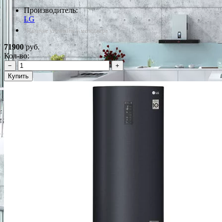
Производитель:
LG
*Наличие уточняйте у менеджера
71900
руб.
Кол-во:
−
+
Купить