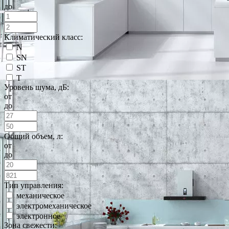
до
Климатический класс:
N
SN
ST
T
Уровень шума, дБ:
от
до
Общий объем, л:
от
до
Тип управления:
механическое
электромеханическое
электронное
Зона свежести: