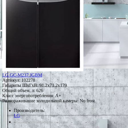
LG GC-M237 JGBM
Артикул:
102278
Габариты ШxГxВ: 91.2x71.2x179
Общий объем, л: 626
Класс энергопотребления: A+
Размораживание холодильной камеры: No frost
Производитель:
LG
*Наличие уточняйте у менеджера