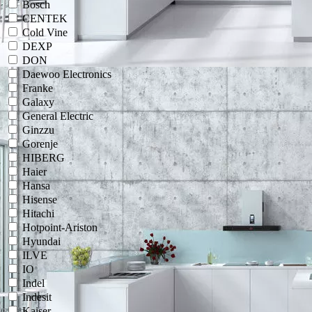
Bosch
CENTEK
Cold Vine
DEXP
DON
Daewoo Electronics
Franke
Galaxy
General Electric
Ginzzu
Gorenje
HIBERG
Haier
Hansa
Hisense
Hitachi
Hotpoint-Ariston
Hyundai
ILVE
IO
Indel
Indesit
Kaiser