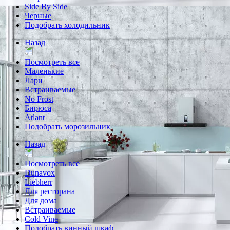
Side By Side
Черные
Подобрать холодильник
Назад
Посмотреть все
Маленькие
Лари
Встраиваемые
No Frost
Бирюса
Atlant
Подобрать морозильник
Назад
Посмотреть все
Dunavox
Liebherr
Для ресторана
Для дома
Встраиваемые
Cold Vine
Подобрать винный шкаф