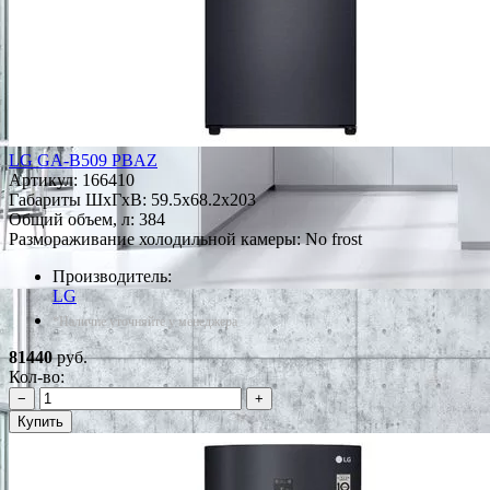
LG GA-B509 PBAZ
Артикул:
166410
Габариты ШxГxВ: 59.5x68.2x203
Общий объем, л: 384
Размораживание холодильной камеры: No frost
Производитель:
LG
*Наличие уточняйте у менеджера
81440
руб.
Кол-во:
−
+
Купить