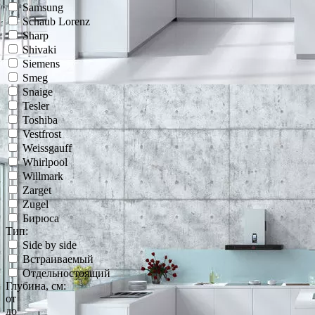
Samsung
Schaub Lorenz
Sharp
Shivaki
Siemens
Smeg
Snaige
Tesler
Toshiba
Vestfrost
Weissgauff
Whirlpool
Willmark
Zarget
Zugel
Бирюса
Тип:
Side by side
Встраиваемый
Отдельностоящий
Глубина, см:
от
до