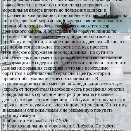
года работал не плохо, но потом стала настраиваться
морозильная камера вплоть до появления ошибки и
отключения холодильника, периодическое появление воды на
полу под дверкой морозильной камеры говорило о том, что
причиной плохой работы скорее всего является засор
дренажного канала. Я обратился в на горячую линию по
технической поддержке Самсунг, подробно обозначил
проблему и спросил, как мне прочистить дренажный канал и
где находится дренажное отверстие т.е. как провести
техническое обслуживание холодильника - по сути его
очистку, ведь в документах прилагаемых к изделию данной
информации не содержится. Через сутки я получил ответ, что
данная информация секретная и что мне необходимо
обратится в официальный сервисный центр, который
проведет обслуживание моего холодильника. В
эксплуатационных документах на холодильник отсутствует
(скрыта от потребителя) необходимость проведения очистки
холодильника в сервисном центре (причем за не малые
деньги), что является введением в заблуждение покупателя и
проявлением неуважительного к нему отношения. И поэтому
знакомым и близким людям я не рекомендую покупать
технику самсунг.
Любишкин Николай
/ 25.07.2026
У меня холодильник и морозильник Либхерр. По работе