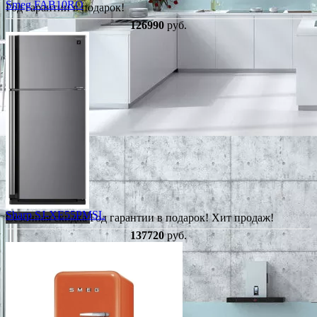
Smeg FAB10RO
Год гарантии в подарок!
126990
руб.
Sharp SJ-XE55PMSL
Сезонная скидка
Год гарантии в подарок!
Хит продаж!
137720
руб.