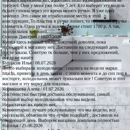
никаких нареканий нет. Работают тихо. Размораживания не
требуют. Они у меня уже более 5 лет. Кто выберет эту модель
будьте готовы через это время менять ручки. Я уже одну
заменил. Это самое не отработанное место в этой
конструкции. То пластик в ручке лопнет, то пружинка в ручке
сломается. Одна ручка в холодильнике стоит 1700 р. А так,
холодильник хороший.
Осипов Дмитрий
/ 16.07.2026
Купил здесь винный шкаф, покупкой доволен, пока
нареканий к магазину нет. Доставили на следующий день
после заказа. Советую тк больше, чем у них предложений,
нигде не нашёл
Бурдасов Илья
/ 08.07.2026
Долго выбирали холодильник , сошлись на модели марки
hitachi, привезли в день заказа , с этого момента и до сих пор в
восторге, холодильник может буквально все ! Советую и этот
магазин и эту марку для покупки.
Кормышева Алена
/ 01.07.2026
Достоинства: быстрая доставка.обслуживание, самый
большой выбор холодильников что мы видели.
Недостатки: их просто нет.
Комментарии: лучшее обслуживание что мы видели, все
рассказали, объяснили что лучше подойдёт , доставили на
следующий день. Выбором магазина довольны полностью
Наталья
/ 25.06.2026