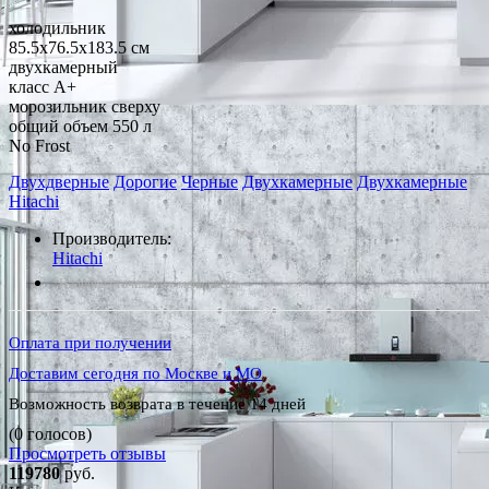
холодильник
85.5x76.5x183.5 см
двухкамерный
класс A+
морозильник сверху
общий объем 550 л
No Frost
Двухдверные
Дорогие
Черные
Двухкамерные
Двухкамерные
Hitachi
Производитель:
Hitachi
*Наличие уточняйте у менеджера
Оплата при получении
Доставим сегодня по Москве и МО
Возможность возврата в течение 14 дней
(0 голосов)
Просмотреть отзывы
119780
руб.