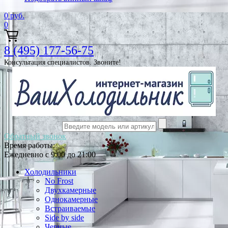
0
руб.
0
8 (495) 177-56-75
Консультация специалистов. Звоните!
Обратный звонок
Время работы:
Ежедневно с 9:00 до 21:00
Холодильники
No Frost
Двухкамерные
Однокамерные
Встраиваемые
Side by side
Черные