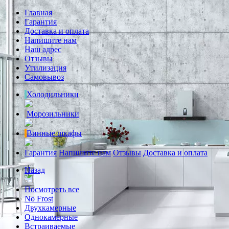
Главная
Гарантия
Доставка и оплата
Напишите нам
Наш адрес
Отзывы
Утилизация
Самовывоз
Холодильники
Морозильники
Винные шкафы
Гарантия
Напишите нам
Отзывы
Доставка и оплата
Назад
Посмотреть все
No Frost
Двухкамерные
Однокамерные
Встраиваемые