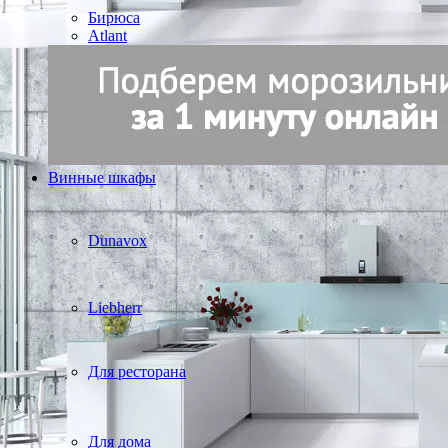
Бирюса
Atlant
Винные шкафы
Dunavox
Liebherr
Для ресторана
Для дома