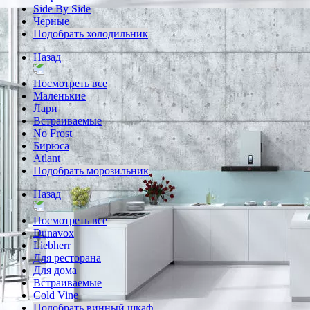
Side By Side
Черные
Подобрать холодильник
Назад
Посмотреть все
Маленькие
Лари
Встраиваемые
No Frost
Бирюса
Atlant
Подобрать морозильник
Назад
Посмотреть все
Dunavox
Liebherr
Для ресторана
Для дома
Встраиваемые
Cold Vine
Подобрать винный шкаф