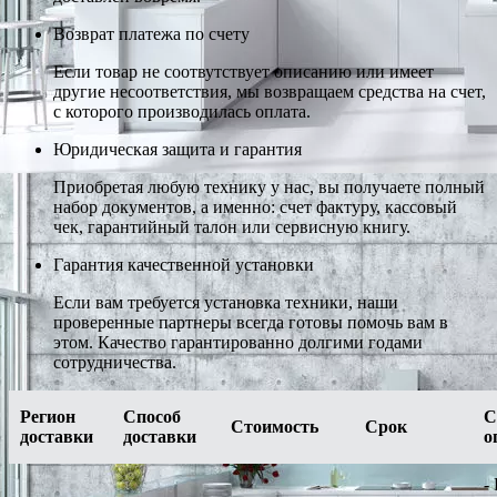
Возврат платежа по счету
Если товар не соотвутствует описанию или имеет
другие несоответствия, мы возвращаем средства на счет,
с которого производилась оплата.
Юридическая защита и гарантия
Приобретая любую технику у нас, вы получаете полный
набор документов, а именно: счет фактуру, кассовый
чек, гарантийный талон или сервисную книгу.
Гарантия качественной установки
Если вам требуется установка техники, наши
проверенные партнеры всегда готовы помочь вам в
этом. Качество гарантированно долгими годами
сотрудничества.
Регион
Способ
С
Стоимость
Срок
доставки
доставки
о
-