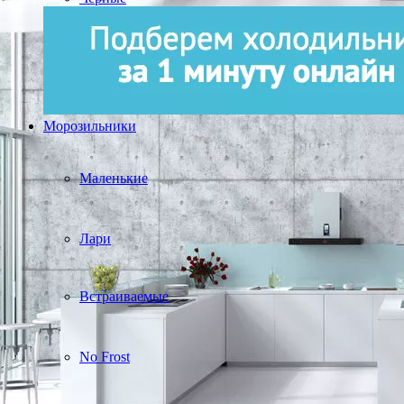
Морозильники
Маленькие
Лари
Встраиваемые
No Frost