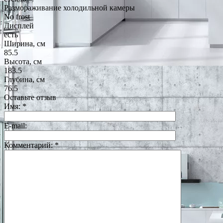
Размораживание холодильной камеры
No frost
Дисплей
есть
Ширина, см
85.5
Высота, см
183.5
Глубина, см
76.5
Оставьте отзыв
Имя:
*
E-mail:
Комментарий:
*