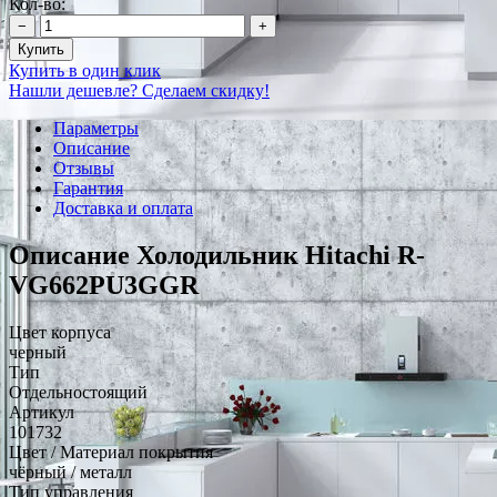
Кол-во:
−
+
Купить
Купить в один клик
Нашли дешевле? Сделаем скидку!
Параметры
Описание
Отзывы
Гарантия
Доставка и оплата
Описание Холодильник Hitachi R-
VG662PU3GGR
Цвет корпуса
черный
Тип
Отдельностоящий
Артикул
101732
Цвет / Материал покрытия
чёрный / металл
Тип управления