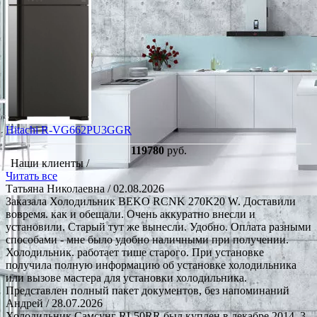
Hitachi R-VG662PU3GGR
119780
руб.
Наши клиенты /
Читать все
Татьяна Николаевна
/ 02.08.2026
Заказала Холодильник BEKO RCNK 270K20 W. Доставили
вовремя. как и обещали. Очень аккуратно внесли и
установили. Старый тут же вынесли. Удобно. Оплата разными
способами - мне было удобно наличными при получении.
Холодильник. работает тише старого. При установке
получила полную информацию об установке холодильника
или вызове мастера для установки холодильника.
Представлен полный пакет документов, без напоминаний
Андрей
/ 28.07.2026
Холодильник Самсунг RL50RR был куплен в декабре 2014, 3