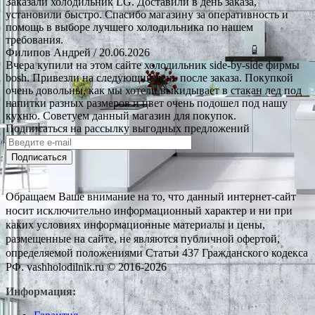
Заказали холодильник LG. Доставили в день заказа,
установили быстро. Спасибо магазину за оперативность и
помощь в выборе лучшего холодильника по нашем
требования.
Филипов Андрей
/ 20.06.2026
Вчера купили на этом сайте холодильник side-by-side фирмы
bosh. Привезли на следующий день после заказа. Покупкой
очень довольны, как мы хотели выкидывает в стакан лед под
напитки разных размеров и цвет очень подошел под нашу
кухню. Советуем данный магазин для покупок.
Подписаться на рассылку выгодных предложений
Подписаться
Обращаем Ваше внимание на то, что данный интернет-сайт
носит исключительно информационный характер и ни при
каких условиях информационные материалы и цены,
размещенные на сайте, не являются публичной офертой,
определяемой положениями Статьи 437 Гражданского кодекса
РФ. vashholodilnik.ru © 2016-2026
Информация: