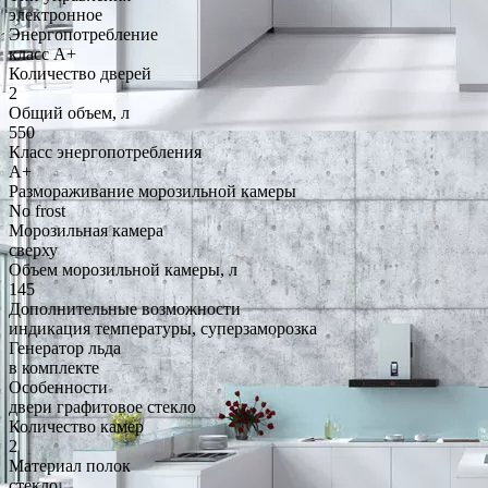
электронное
Энергопотребление
класс A+
Количество дверей
2
Общий объем, л
550
Класс энергопотребления
A+
Размораживание морозильной камеры
No frost
Морозильная камера
сверху
Объем морозильной камеры, л
145
Дополнительные возможности
индикация температуры, суперзаморозка
Генератор льда
в комплекте
Особенности
двери графитовое стекло
Количество камер
2
Материал полок
стекло