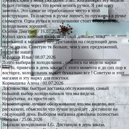
требуют. Они у меня уже более 5 лет. Кто выберет эту модель
будьте готовы через это время менять ручки. Я уже одну
заменил. Это самое не отработанное место в этой
конструкции. То пластик в ручке лопнет, то пружинка в ручке
сломается. Одна ручка в холодильнике стоит 1700 р. А так,
холодильник хороший.
Осипов Дмитрий
/ 16.07.2026
Купил здесь винный шкаф, покупкой доволен, пока
нареканий к магазину нет. Доставили на следующий день
после заказа. Советую тк больше, чем у них предложений,
нигде не нашёл
Бурдасов Илья
/ 08.07.2026
Долго выбирали холодильник , сошлись на модели марки
hitachi, привезли в день заказа , с этого момента и до сих пор в
восторге, холодильник может буквально все ! Советую и этот
магазин и эту марку для покупки.
Кормышева Алена
/ 01.07.2026
Достоинства: быстрая доставка.обслуживание, самый
большой выбор холодильников что мы видели.
Недостатки: их просто нет.
Комментарии: лучшее обслуживание что мы видели, все
рассказали, объяснили что лучше подойдёт , доставили на
следующий день. Выбором магазина довольны полностью
Наталья
/ 25.06.2026
Заказали холодильник LG. Доставили в день заказа,