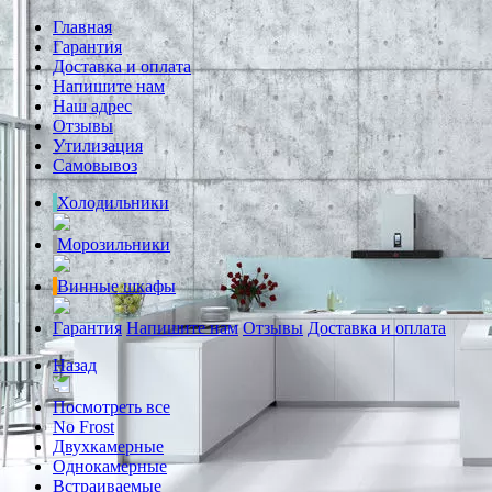
Главная
Гарантия
Доставка и оплата
Напишите нам
Наш адрес
Отзывы
Утилизация
Самовывоз
Холодильники
Морозильники
Винные шкафы
Гарантия
Напишите нам
Отзывы
Доставка и оплата
Назад
Посмотреть все
No Frost
Двухкамерные
Однокамерные
Встраиваемые