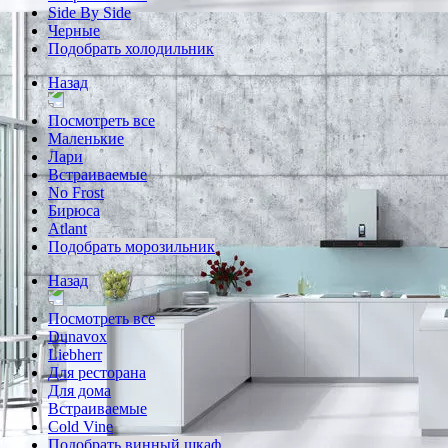
Side By Side
Черные
Подобрать холодильник
Назад
Посмотреть все
Маленькие
Лари
Встраиваемые
No Frost
Бирюса
Atlant
Подобрать морозильник
Назад
Посмотреть все
Dunavox
Liebherr
Для ресторана
Для дома
Встраиваемые
Cold Vine
Подобрать винный шкаф