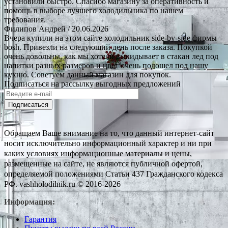
установили быстро. Спасибо магазину за оперативность и
помощь в выборе лучшего холодильника по нашем
требования.
Филипов Андрей
/ 20.06.2026
Вчера купили на этом сайте холодильник side-by-side фирмы
bosh. Привезли на следующий день после заказа. Покупкой
очень довольны, как мы хотели выкидывает в стакан лед под
напитки разных размеров и цвет очень подошел под нашу
кухню. Советуем данный магазин для покупок.
Подписаться на рассылку выгодных предложений
Подписаться
Обращаем Ваше внимание на то, что данный интернет-сайт
носит исключительно информационный характер и ни при
каких условиях информационные материалы и цены,
размещенные на сайте, не являются публичной офертой,
определяемой положениями Статьи 437 Гражданского кодекса
РФ. vashholodilnik.ru © 2016-2026
Информация:
Гарантия