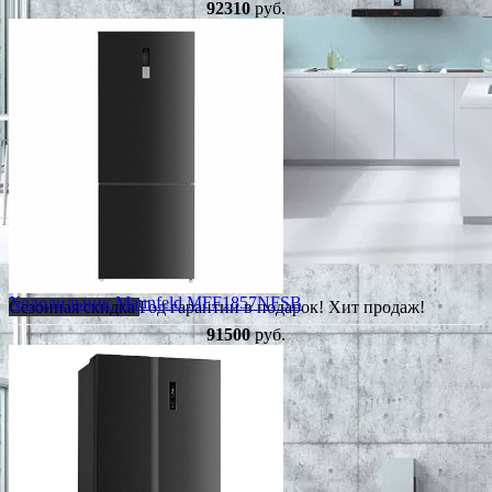
92310
руб.
Холодильник Maunfeld MFF1857NFSB
Сезонная скидка
Год гарантии в подарок!
Хит продаж!
91500
руб.