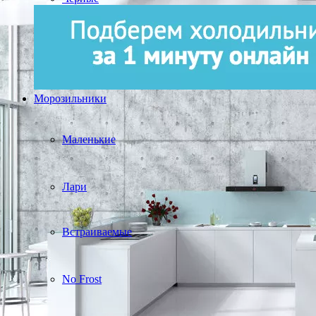
Морозильники
Маленькие
Лари
Встраиваемые
No Frost