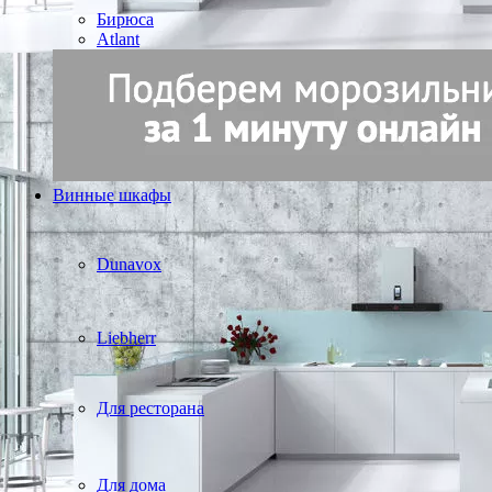
Бирюса
Atlant
Винные шкафы
Dunavox
Liebherr
Для ресторана
Для дома