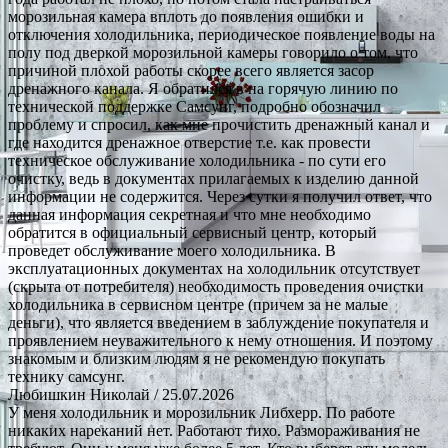
морозильная камера вплоть до появления ошибки и
отключения холодильника, периодическое появление воды на
полу под дверкой морозильной камеры говорило о том, что
причиной плохой работы скорее всего является засор
дренажного канала. Я обратился в на горячую линию по
технической поддержке Самсунг, подробно обозначил
проблему и спросил, как мне прочистить дренажный канал и
где находится дренажное отверстие т.е. как провести
техническое обслуживание холодильника - по сути его
очистку, ведь в документах прилагаемых к изделию данной
информации не содержится. Через сутки я получил ответ, что
данная информация секретная и что мне необходимо
обратится в официальный сервисный центр, который
проведет обслуживание моего холодильника. В
эксплуатационных документах на холодильник отсутствует
(скрыта от потребителя) необходимость проведения очистки
холодильника в сервисном центре (причем за не малые
деньги), что является введением в заблуждение покупателя и
проявлением неуважительного к нему отношения. И поэтому
знакомым и близким людям я не рекомендую покупать
технику самсунг.
Любишкин Николай
/ 25.07.2026
У меня холодильник и морозильник Либхерр. По работе
никаких нареканий нет. Работают тихо. Размораживания не