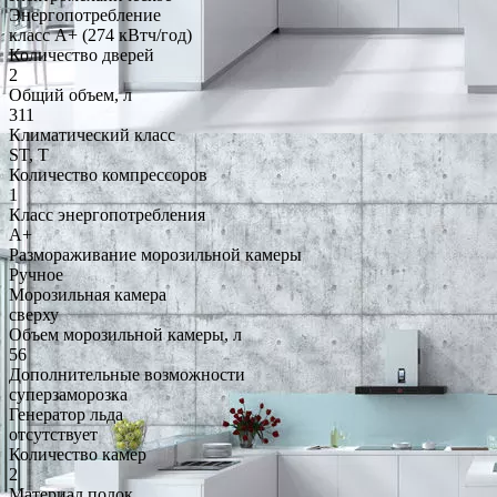
Энергопотребление
класс A+ (274 кВтч/год)
Количество дверей
2
Общий объем, л
311
Климатический класс
ST, T
Количество компрессоров
1
Класс энергопотребления
A+
Размораживание морозильной камеры
Ручное
Морозильная камера
сверху
Объем морозильной камеры, л
56
Дополнительные возможности
суперзаморозка
Генератор льда
отсутствует
Количество камер
2
Материал полок