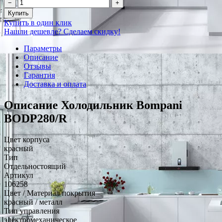
−
+
Купить
Купить в один клик
Нашли дешевле? Сделаем скидку!
Параметры
Описание
Отзывы
Гарантия
Доставка и оплата
Описание Холодильник Bompani
BODP280/R
Цвет корпуса
красный
Тип
Отдельностоящий
Артикул
106258
Цвет / Материал покрытия
красный / металл
Тип управления
электромеханическое