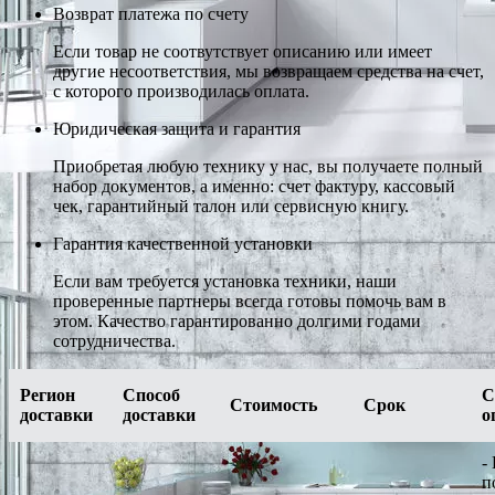
Возврат платежа по счету
Если товар не соотвутствует описанию или имеет
другие несоответствия, мы возвращаем средства на счет,
с которого производилась оплата.
Юридическая защита и гарантия
Приобретая любую технику у нас, вы получаете полный
набор документов, а именно: счет фактуру, кассовый
чек, гарантийный талон или сервисную книгу.
Гарантия качественной установки
Если вам требуется установка техники, наши
проверенные партнеры всегда готовы помочь вам в
этом. Качество гарантированно долгими годами
сотрудничества.
Регион
Способ
С
Стоимость
Срок
доставки
доставки
о
-
п