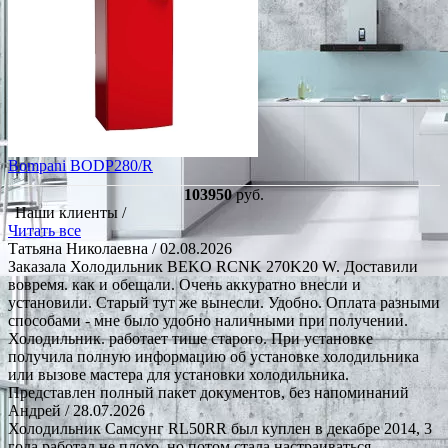
Bompani BODP280/R
103950
руб.
Наши клиенты /
Читать все
Татьяна Николаевна
/ 02.08.2026
Заказала Холодильник BEKO RCNK 270K20 W. Доставили
вовремя. как и обещали. Очень аккуратно внесли и
установили. Старый тут же вынесли. Удобно. Оплата разными
способами - мне было удобно наличными при получении.
Холодильник. работает тише старого. При установке
получила полную информацию об установке холодильника
или вызове мастера для установки холодильника.
Представлен полный пакет документов, без напоминаний
Андрей
/ 28.07.2026
Холодильник Самсунг RL50RR был куплен в декабре 2014, 3
года работал не плохо, но потом стала настраиваться