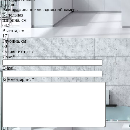
стекло
Размораживание холодильной камеры
Капельная
Ширина, см
64.5
Высота, см
171
Глубина, см
60
Оставьте отзыв
Имя:
*
E-mail:
Комментарий:
*