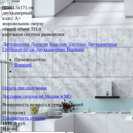
60x64.5x171 см
двухкамерный
класс A+
морозильник сверху
общий объем 311 л
капельная система разморозки
Двухдверные
Дорогие
Красные
Цветные
Двухкамерные
Глубиной 60 см
Двухкамерные Bompani
Производитель:
Bompani
*Наличие уточняйте у менеджера
Оплата при получении
Доставим сегодня по Москве и МО
Возможность возврата в течение 14 дней
(0 голосов)
Просмотреть отзывы
103950
руб.
Кол-во: