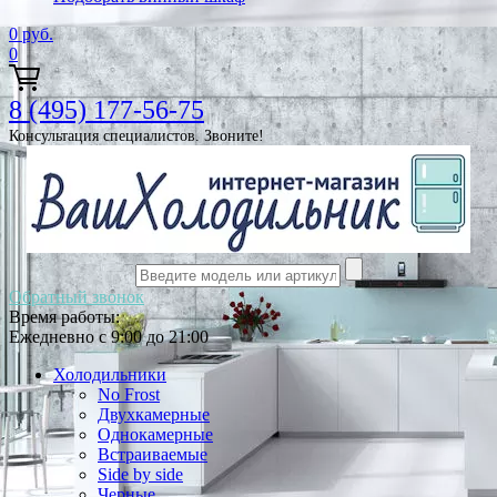
0
руб.
0
8 (495) 177-56-75
Консультация специалистов. Звоните!
Обратный звонок
Время работы:
Ежедневно с 9:00 до 21:00
Холодильники
No Frost
Двухкамерные
Однокамерные
Встраиваемые
Side by side
Черные