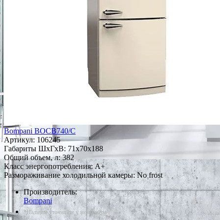
Bompani BOCB740/C
Артикул:
106245
Габариты ШxГxВ: 71x70x188
Общий объем, л: 382
Класс энергопотребления: A+
Размораживание холодильной камеры: No frost
Производитель:
Bompani
*Наличие уточняйте у менеджера