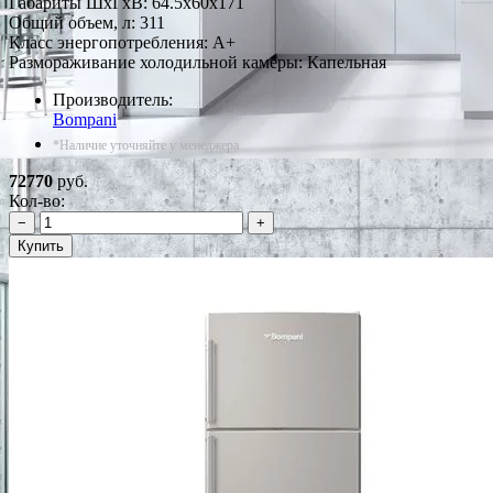
Габариты ШxГxВ: 64.5x60x171
Общий объем, л: 311
Класс энергопотребления: A+
Размораживание холодильной камеры: Капельная
Производитель:
Bompani
*Наличие уточняйте у менеджера
72770
руб.
Кол-во:
−
+
Купить