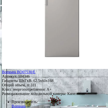
Bompani BO07530/E
Артикул:
104346
Габариты ШxГxВ: 62.5x60x168
Общий объем, л: 311
Класс энергопотребления: A+
Размораживание холодильной камеры: Капельная
Производитель:
Bompani