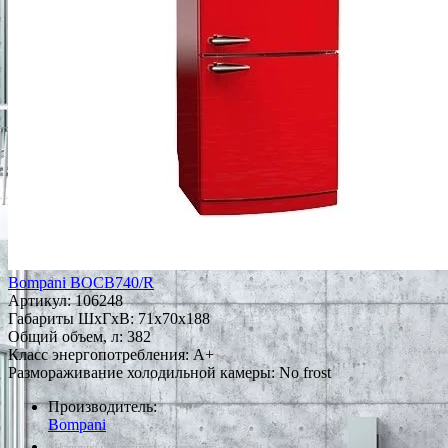
Bompani BOCB740/R
Артикул:
106248
Габариты ШxГxВ: 71x70x188
Общий объем, л: 382
Класс энергопотребления: A+
Размораживание холодильной камеры: No frost
Производитель:
Bompani