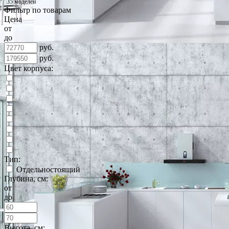
35 моделей
Фильтр по товарам
Цена
от
до
руб.
руб.
Цвет корпуса:
Тип:
Отдельностоящий
Глубина, см:
от
до
Высота, см: