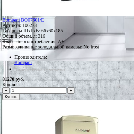
Bompani BO07601/E
Артикул:
106273
Габариты ШxГxВ: 66x60x185
Общий объем, л: 316
Класс энергопотребления: A+
Размораживание холодильной камеры: No frost
Производитель:
Bompani
*Наличие уточняйте у менеджера
81270
руб.
Кол-во:
−
+
Купить