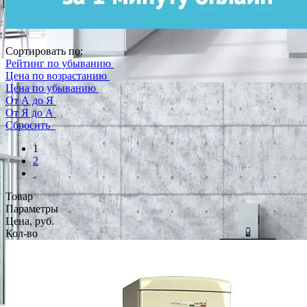
Сортировать по:
Рейтинг по убыванию
Цена по возрастанию
Цена по убыванию
От А до Я
От Я до А
Сбросить
1
2
Товар
Параметры
Цена, руб.
Кол-во