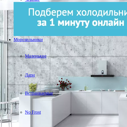
Морозильники
Маленькие
Лари
Встраиваемые
No Frost