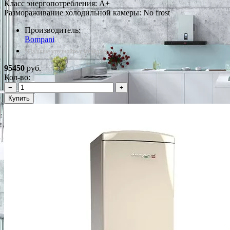
Класс энергопотребления: A+
Размораживание холодильной камеры: No frost
Производитель:
Bompani
*Наличие уточняйте у менеджера
95450
руб.
Кол-во:
−
+
Купить