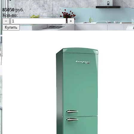
*Наличие уточняйте у менеджера
85050
руб.
Кол-во:
−
+
Купить