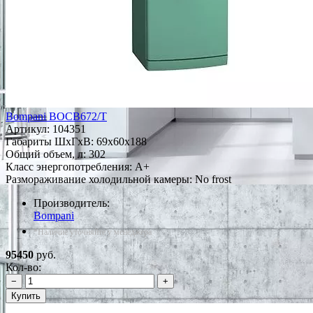
Bompani BOCB672/T
Артикул:
104351
Габариты ШxГxВ: 69x60x188
Общий объем, л: 302
Класс энергопотребления: A+
Размораживание холодильной камеры: No frost
Производитель:
Bompani
*Наличие уточняйте у менеджера
95450
руб.
Кол-во:
−
+
Купить