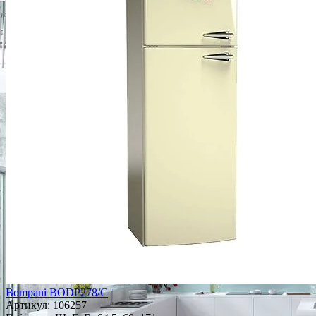
Bompani BODP278/C
Артикул:
106257