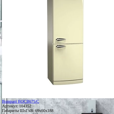
Bompani BOCB675/C
Артикул:
104352
Габариты ШxГxВ: 69x60x188