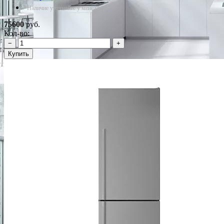
*Наличие уточняйте у менеджера
75600
руб.
Кол-во:
−
+
Купить