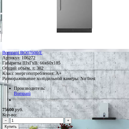
Bompani BO07600/E
Артикул:
106272
Габариты ШxГxВ: 66x60x185
Общий объем, л: 302
Класс энергопотребления: A+
Размораживание холодильной камеры: No frost
Производитель:
Bompani
*Наличие уточняйте у менеджера
75600
руб.
Кол-во:
−
+
Купить