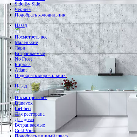
Side By Side
Черные
Подобрать холодильник
Назад
Посмотреть все
Маленькие
Лари
Встраиваемые
No Frost
Бирюса
Atlant
Подобрать морозильник
Назад
Посмотреть все
Dunavox
Liebherr
Для ресторана
Для дома
Встраиваемые
Cold Vine
Подобрать винный шкаф