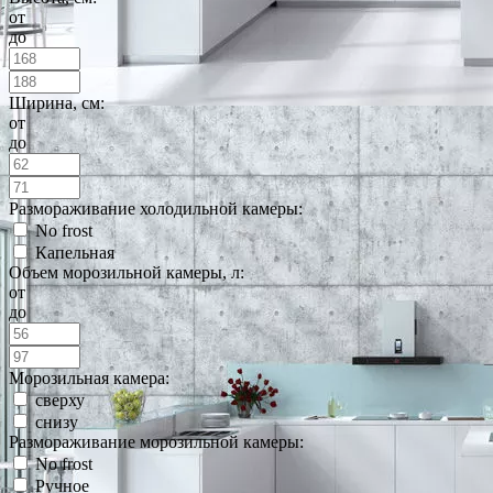
от
до
Ширина, см:
от
до
Размораживание холодильной камеры:
No frost
Капельная
Объем морозильной камеры, л:
от
до
Морозильная камера:
сверху
снизу
Размораживание морозильной камеры:
No frost
Ручное