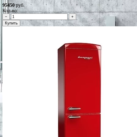
95450
руб.
Кол-во:
−
+
Купить