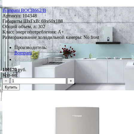
Bompani BOCB662/B
Артикул:
104348
Габариты ШxГxВ: 69x60x188
Общий объем, л: 302
Класс энергопотребления: A+
Размораживание холодильной камеры: No frost
Производитель:
Bompani
*Наличие уточняйте у менеджера
100170
руб.
Кол-во:
−
+
Купить