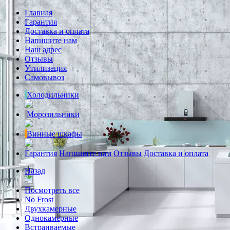
Главная
Гарантия
Доставка и оплата
Напишите нам
Наш адрес
Отзывы
Утилизация
Самовывоз
Холодильники
Морозильники
Винные шкафы
Гарантия
Напишите нам
Отзывы
Доставка и оплата
Назад
Посмотреть все
No Frost
Двухкамерные
Однокамерные
Встраиваемые