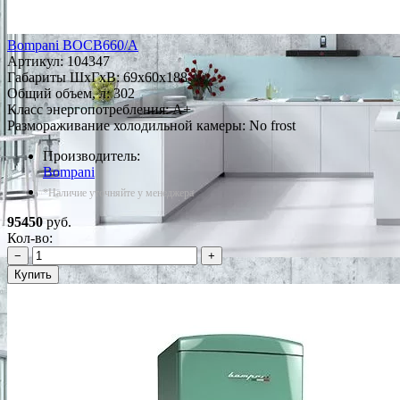
Bompani BOCB660/A
Артикул:
104347
Габариты ШxГxВ: 69x60x188
Общий объем, л: 302
Класс энергопотребления: A+
Размораживание холодильной камеры: No frost
Производитель:
Bompani
*Наличие уточняйте у менеджера
95450
руб.
Кол-во:
−
+
Купить