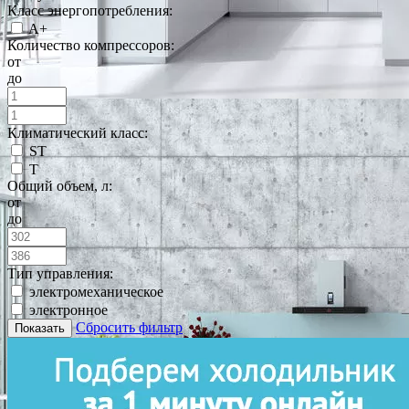
Класс энергопотребления:
A+
Количество компрессоров:
от
до
Климатический класс:
ST
T
Общий объем, л:
от
до
Тип управления:
электромеханическое
электронное
Сбросить фильтр
Показать