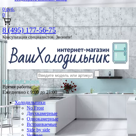
0
руб.
0
8 (495) 177-56-75
Консультация специалистов. Звоните!
Обратный звонок
Время работы:
Ежедневно с 9:00 до 21:00
Холодильники
No Frost
Двухкамерные
Однокамерные
Встраиваемые
Side by side
Черные