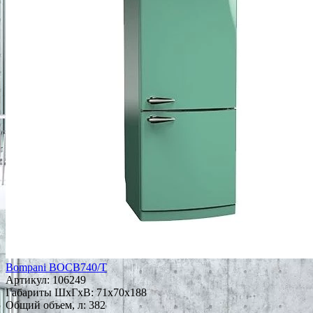
Bompani BOCB740/T
Артикул:
106249
Габариты ШxГxВ: 71x70x188
Общий объем, л: 382