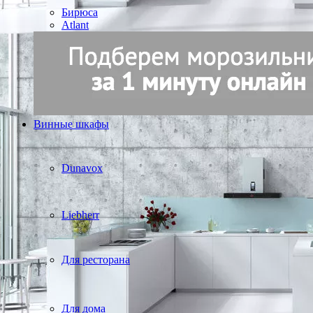
Бирюса
Atlant
Винные шкафы
Dunavox
Liebherr
Для ресторана
Для дома