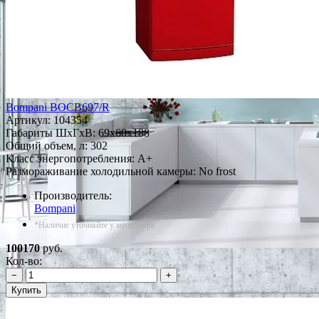
Bompani BOCB697/R
Артикул:
104354
Габариты ШxГxВ: 69x60x188
Общий объем, л: 302
Класс энергопотребления: A+
Размораживание холодильной камеры: No frost
Производитель:
Bompani
*Наличие уточняйте у менеджера
100170
руб.
Кол-во:
−
+
Купить