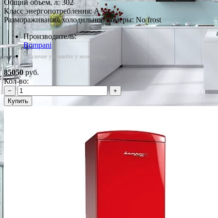
Общий объем, л: 302
Класс энергопотребления: A+
Размораживание холодильной камеры: No frost
Производитель:
Bompani
*Наличие уточняйте у менеджера
85050
руб.
Кол-во:
−
+
Купить