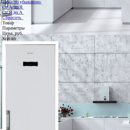
Цена по убыванию
От А до Я
От Я до А
Сбросить
Товар
Параметры
Цена, руб.
Кол-во