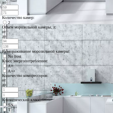
до
Количество камер:
2
Объем морозильной камеры, л:
от
до
Размораживание морозильной камеры:
No frost
Класс энергопотребления:
A+
A++
Количество компрессоров:
от
до
Климатический класс:
SN
T