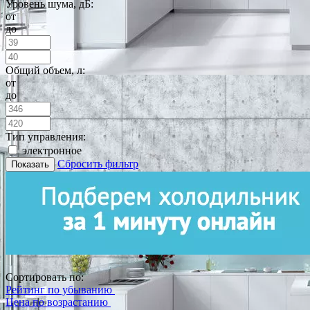
Уровень шума, дБ:
от
до
Общий объем, л:
от
до
Тип управления:
электронное
Сбросить фильтр
Показать
Сортировать по:
Рейтинг по убыванию
Цена по возрастанию