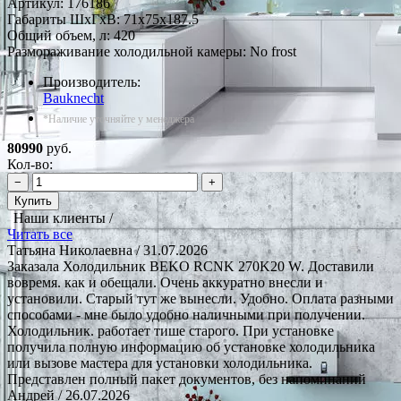
Артикул:
176186
Габариты ШxГxВ: 71x75x187.5
Общий объем, л: 420
Размораживание холодильной камеры: No frost
Производитель:
Bauknecht
*Наличие уточняйте у менеджера
80990
руб.
Кол-во:
−
+
Купить
Наши клиенты /
Читать все
Татьяна Николаевна
/ 31.07.2026
Заказала Холодильник BEKO RCNK 270K20 W. Доставили
вовремя. как и обещали. Очень аккуратно внесли и
установили. Старый тут же вынесли. Удобно. Оплата разными
способами - мне было удобно наличными при получении.
Холодильник. работает тише старого. При установке
получила полную информацию об установке холодильника
или вызове мастера для установки холодильника.
Представлен полный пакет документов, без напоминаний
Андрей
/ 26.07.2026