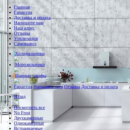
Главная
Гарантия
Доставка и оплата
Напишите нам
Наш адрес
Отзывы
Утилизация
Самовывоз
Холодильники
Морозильники
Винные шкафы
Гарантия
Напишите нам
Отзывы
Доставка и оплата
Назад
Посмотреть все
No Frost
Двухкамерные
Однокамерные
Встраиваемые