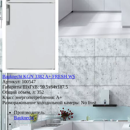
Bauknecht KGN 3382 A+ FRESH WS
Артикул:
100547
Габариты ШxГxВ: 59.5x64x187.5
Общий объем, л: 352
Класс энергопотребления: A+
Размораживание холодильной камеры: No frost
Производитель:
Bauknecht
*Наличие уточняйте у менеджера