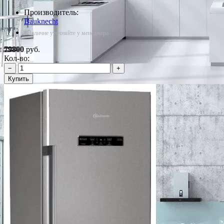
Производитель:
Bauknecht
*Наличие уточняйте у менеджера
79800
руб.
Кол-во:
−
+
Купить