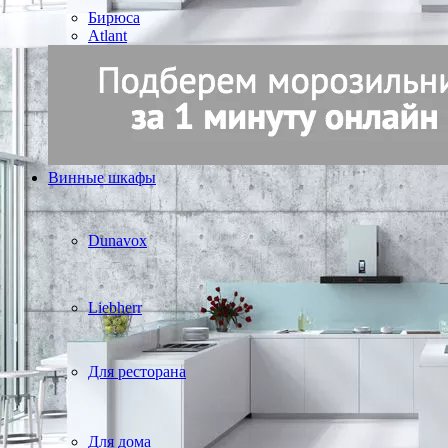
Бирюса
Atlant
Винные шкафы
Dunavox
Liebherr
Для ресторана
Для дома