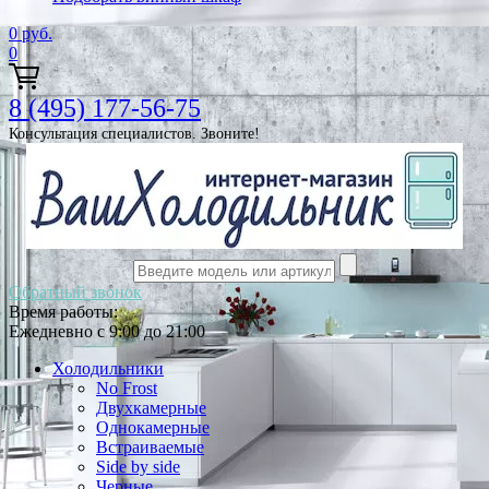
0
руб.
0
8 (495) 177-56-75
Консультация специалистов. Звоните!
Обратный звонок
Время работы:
Ежедневно с 9:00 до 21:00
Холодильники
No Frost
Двухкамерные
Однокамерные
Встраиваемые
Side by side
Черные