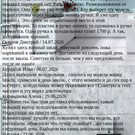
никаких нареканий нет. Работают тихо. Размораживания не
требуют. Они у меня уже более 5 лет. Кто выберет эту модель
будьте готовы через это время менять ручки. Я уже одну
заменил. Это самое не отработанное место в этой
конструкции. То пластик в ручке лопнет, то пружинка в ручке
сломается. Одна ручка в холодильнике стоит 1700 р. А так,
холодильник хороший.
Осипов Дмитрий
/ 14.07.2026
Купил здесь винный шкаф, покупкой доволен, пока
нареканий к магазину нет. Доставили на следующий день
после заказа. Советую тк больше, чем у них предложений,
нигде не нашёл
Бурдасов Илья
/ 06.07.2026
Долго выбирали холодильник , сошлись на модели марки
hitachi, привезли в день заказа , с этого момента и до сих пор в
восторге, холодильник может буквально все ! Советую и этот
магазин и эту марку для покупки.
Кормышева Алена
/ 29.06.2026
Достоинства: быстрая доставка.обслуживание, самый
большой выбор холодильников что мы видели.
Недостатки: их просто нет.
Комментарии: лучшее обслуживание что мы видели, все
рассказали, объяснили что лучше подойдёт , доставили на
следующий день. Выбором магазина довольны полностью
Наталья
/ 23.06.2026