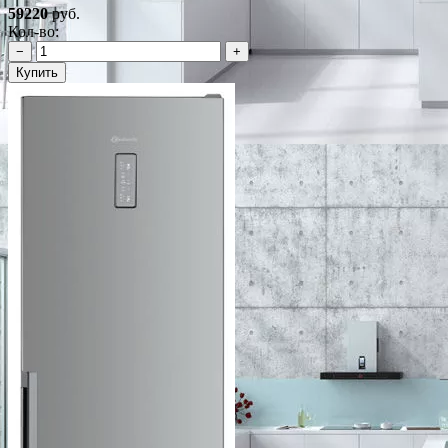
59220
руб.
Кол-во:
−
+
Купить