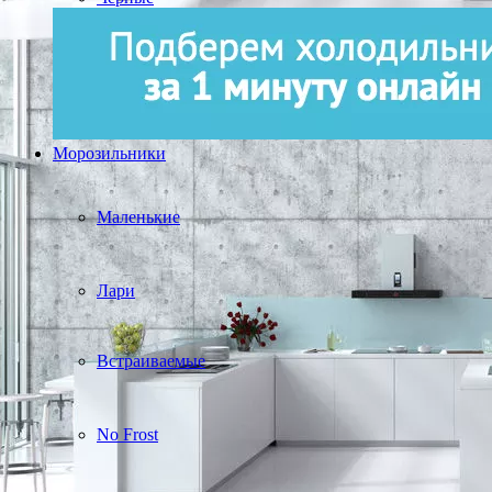
Морозильники
Маленькие
Лари
Встраиваемые
No Frost