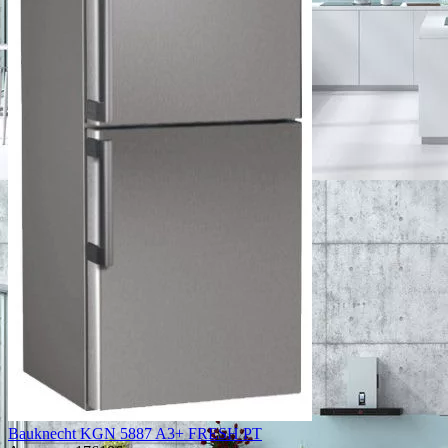
Bauknecht KGN 5887 A3+ FRESH PT