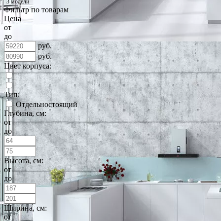
3 модели
Фильтр по товарам
Цена
от
до
руб.
руб.
Цвет корпуса:
Тип:
Отдельностоящий
Глубина, см:
от
до
Высота, см:
от
до
Ширина, см:
от