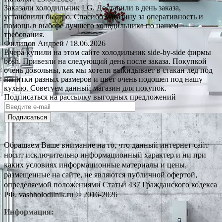
Заказали холодильник LG. Доставили в день заказа,
установили быстро. Спасибо магазину за оперативность и
помощь в выборе лучшего холодильника по нашем
требования.
Филипов Андрей
/ 18.06.2026
Вчера купили на этом сайте холодильник side-by-side фирмы
bosh. Привезли на следующий день после заказа. Покупкой
очень довольны, как мы хотели выкидывает в стакан лед под
напитки разных размеров и цвет очень подошел под нашу
кухню. Советуем данный магазин для покупок.
Подписаться на рассылку выгодных предложений
Подписаться
Обращаем Ваше внимание на то, что данный интернет-сайт
носит исключительно информационный характер и ни при
каких условиях информационные материалы и цены,
размещенные на сайте, не являются публичной офертой,
определяемой положениями Статьи 437 Гражданского кодекса
РФ. vashholodilnik.ru © 2016-2026
Информация: