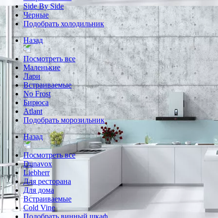
Side By Side
Черные
Подобрать холодильник
Назад
Посмотреть все
Маленькие
Лари
Встраиваемые
No Frost
Бирюса
Atlant
Подобрать морозильник
Назад
Посмотреть все
Dunavox
Liebherr
Для ресторана
Для дома
Встраиваемые
Cold Vine
Подобрать винный шкаф