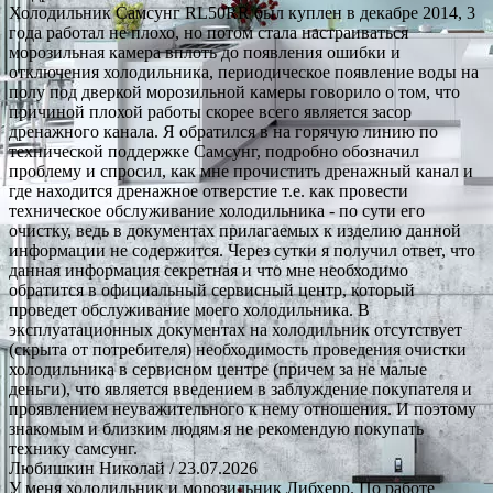
Холодильник Самсунг RL50RR был куплен в декабре 2014, 3
года работал не плохо, но потом стала настраиваться
морозильная камера вплоть до появления ошибки и
отключения холодильника, периодическое появление воды на
полу под дверкой морозильной камеры говорило о том, что
причиной плохой работы скорее всего является засор
дренажного канала. Я обратился в на горячую линию по
технической поддержке Самсунг, подробно обозначил
проблему и спросил, как мне прочистить дренажный канал и
где находится дренажное отверстие т.е. как провести
техническое обслуживание холодильника - по сути его
очистку, ведь в документах прилагаемых к изделию данной
информации не содержится. Через сутки я получил ответ, что
данная информация секретная и что мне необходимо
обратится в официальный сервисный центр, который
проведет обслуживание моего холодильника. В
эксплуатационных документах на холодильник отсутствует
(скрыта от потребителя) необходимость проведения очистки
холодильника в сервисном центре (причем за не малые
деньги), что является введением в заблуждение покупателя и
проявлением неуважительного к нему отношения. И поэтому
знакомым и близким людям я не рекомендую покупать
технику самсунг.
Любишкин Николай
/ 23.07.2026
У меня холодильник и морозильник Либхерр. По работе