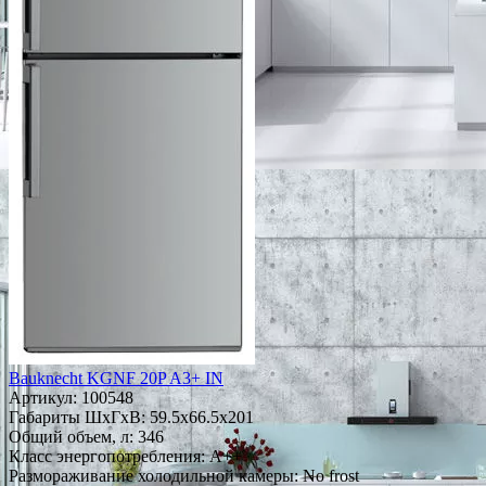
Bauknecht KGNF 20P A3+ IN
Артикул:
100548
Габариты ШxГxВ: 59.5x66.5x201
Общий объем, л: 346
Класс энергопотребления: A++
Размораживание холодильной камеры: No frost