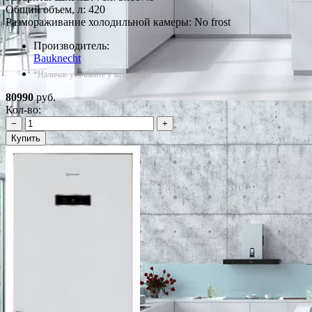
Общий объем, л: 420
Размораживание холодильной камеры: No frost
Производитель:
Bauknecht
*Наличие уточняйте у менеджера
80990
руб.
Кол-во:
−
+
Купить