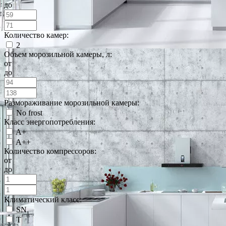
до
Количество камер:
2
Объем морозильной камеры, л:
от
до
Размораживание морозильной камеры:
No frost
Класс энергопотребления:
A+
A++
Количество компрессоров:
от
до
Климатический класс:
SN
T