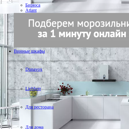
Бирюса
Atlant
Винные шкафы
Dunavox
Liebherr
Для ресторана
Для дома