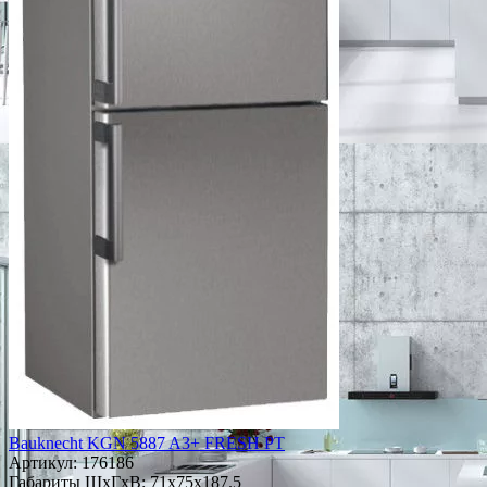
Bauknecht KGN 5887 A3+ FRESH PT
Артикул:
176186
Габариты ШxГxВ: 71x75x187.5