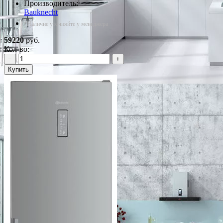
Производитель:
Bauknecht
*Наличие уточняйте у менеджера
59220
руб.
Кол-во:
−
+
Купить