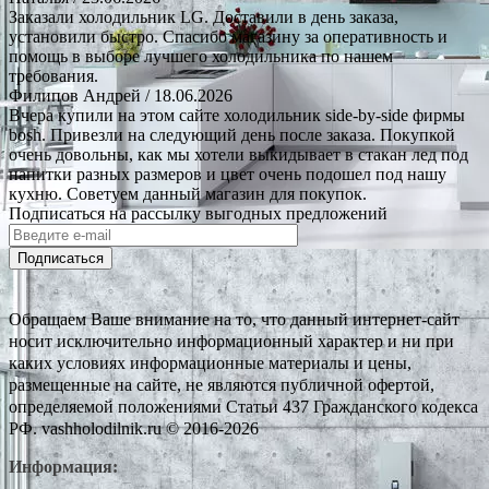
Заказали холодильник LG. Доставили в день заказа,
установили быстро. Спасибо магазину за оперативность и
помощь в выборе лучшего холодильника по нашем
требования.
Филипов Андрей
/ 18.06.2026
Вчера купили на этом сайте холодильник side-by-side фирмы
bosh. Привезли на следующий день после заказа. Покупкой
очень довольны, как мы хотели выкидывает в стакан лед под
напитки разных размеров и цвет очень подошел под нашу
кухню. Советуем данный магазин для покупок.
Подписаться на рассылку выгодных предложений
Подписаться
Обращаем Ваше внимание на то, что данный интернет-сайт
носит исключительно информационный характер и ни при
каких условиях информационные материалы и цены,
размещенные на сайте, не являются публичной офертой,
определяемой положениями Статьи 437 Гражданского кодекса
РФ. vashholodilnik.ru © 2016-2026
Информация: