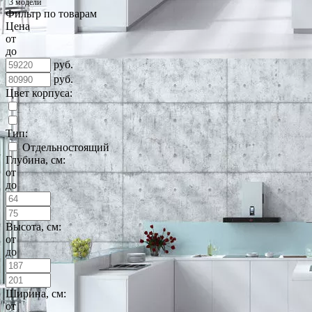
3 модели
Фильтр по товарам
Цена
от
до
руб.
руб.
Цвет корпуса:
Тип:
Отдельностоящий
Глубина, см:
от
до
Высота, см:
от
до
Ширина, см:
от