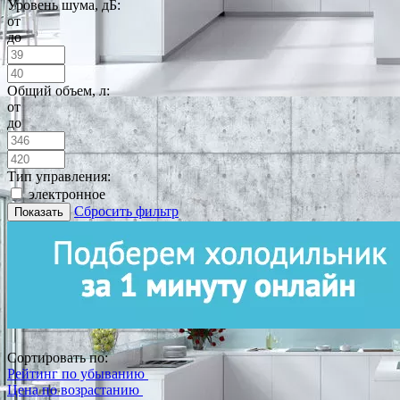
Уровень шума, дБ:
от
до
Общий объем, л:
от
до
Тип управления:
электронное
Сбросить фильтр
Показать
Сортировать по:
Рейтинг по убыванию
Цена по возрастанию