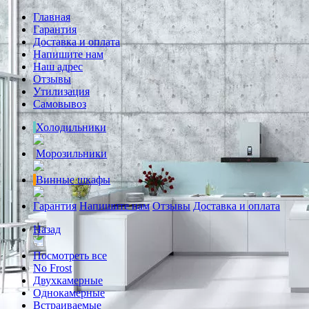
Главная
Гарантия
Доставка и оплата
Напишите нам
Наш адрес
Отзывы
Утилизация
Самовывоз
Холодильники
Морозильники
Винные шкафы
Гарантия
Напишите нам
Отзывы
Доставка и оплата
Назад
Посмотреть все
No Frost
Двухкамерные
Однокамерные
Встраиваемые