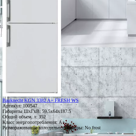
Bauknecht KGN 3382 A+ FRESH WS
Артикул:
100547
Габариты ШxГxВ: 59.5x64x187.5
Общий объем, л: 352
Класс энергопотребления: A+
Размораживание холодильной камеры: No frost