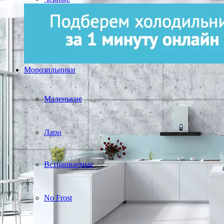
Морозильники
Маленькие
Лари
Встраиваемые
No Frost