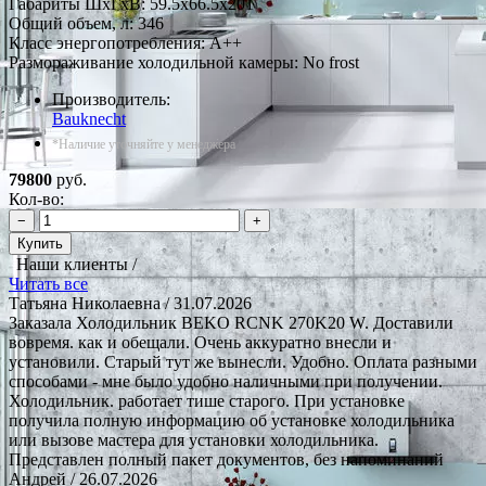
Габариты ШxГxВ: 59.5x66.5x201
Общий объем, л: 346
Класс энергопотребления: A++
Размораживание холодильной камеры: No frost
Производитель:
Bauknecht
*Наличие уточняйте у менеджера
79800
руб.
Кол-во:
−
+
Купить
Наши клиенты /
Читать все
Татьяна Николаевна
/ 31.07.2026
Заказала Холодильник BEKO RCNK 270K20 W. Доставили
вовремя. как и обещали. Очень аккуратно внесли и
установили. Старый тут же вынесли. Удобно. Оплата разными
способами - мне было удобно наличными при получении.
Холодильник. работает тише старого. При установке
получила полную информацию об установке холодильника
или вызове мастера для установки холодильника.
Представлен полный пакет документов, без напоминаний
Андрей
/ 26.07.2026