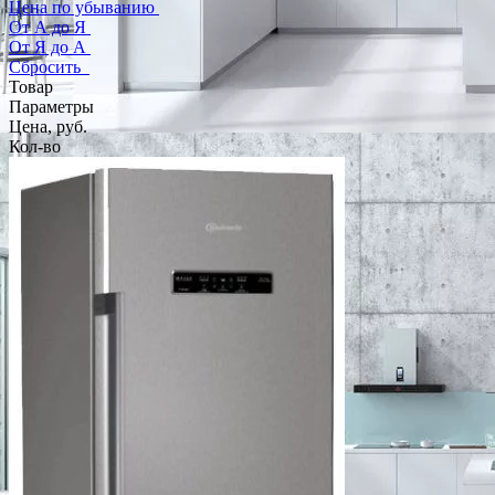
Цена по убыванию
От А до Я
От Я до А
Сбросить
Товар
Параметры
Цена, руб.
Кол-во