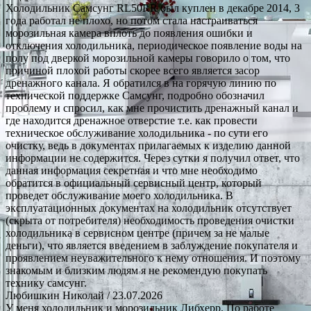
Холодильник Самсунг RL50RR был куплен в декабре 2014, 3
года работал не плохо, но потом стала настраиваться
морозильная камера вплоть до появления ошибки и
отключения холодильника, периодическое появление воды на
полу под дверкой морозильной камеры говорило о том, что
причиной плохой работы скорее всего является засор
дренажного канала. Я обратился в на горячую линию по
технической поддержке Самсунг, подробно обозначил
проблему и спросил, как мне прочистить дренажный канал и
где находится дренажное отверстие т.е. как провести
техническое обслуживание холодильника - по сути его
очистку, ведь в документах прилагаемых к изделию данной
информации не содержится. Через сутки я получил ответ, что
данная информация секретная и что мне необходимо
обратится в официальный сервисный центр, который
проведет обслуживание моего холодильника. В
эксплуатационных документах на холодильник отсутствует
(скрыта от потребителя) необходимость проведения очистки
холодильника в сервисном центре (причем за не малые
деньги), что является введением в заблуждение покупателя и
проявлением неуважительного к нему отношения. И поэтому
знакомым и близким людям я не рекомендую покупать
технику самсунг.
Любишкин Николай
/ 23.07.2026
У меня холодильник и морозильник Либхерр. По работе