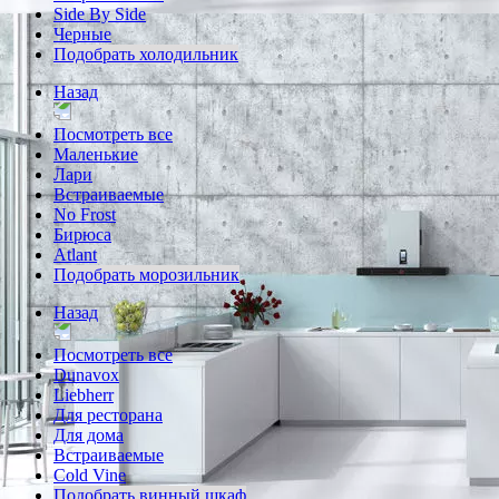
Side By Side
Черные
Подобрать холодильник
Назад
Посмотреть все
Маленькие
Лари
Встраиваемые
No Frost
Бирюса
Atlant
Подобрать морозильник
Назад
Посмотреть все
Dunavox
Liebherr
Для ресторана
Для дома
Встраиваемые
Cold Vine
Подобрать винный шкаф