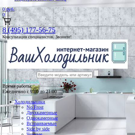
0
руб.
0
8 (495) 177-56-75
Консультация специалистов. Звоните!
Обратный звонок
Время работы:
Ежедневно с 9:00 до 21:00
Холодильники
No Frost
Двухкамерные
Однокамерные
Встраиваемые
Side by side
Черные