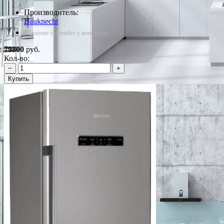
Производитель:
Bauknecht
*Наличие уточняйте у менеджера
79800
руб.
Кол-во:
−
+
Купить