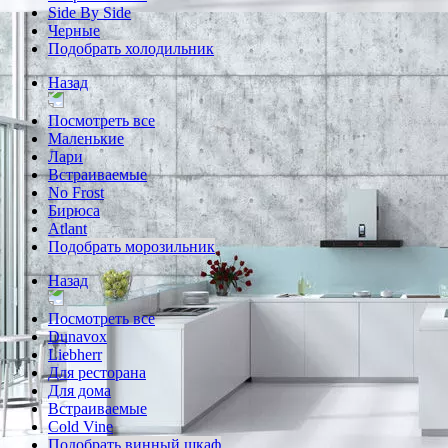
Side By Side
Черные
Подобрать холодильник
Назад
Посмотреть все
Маленькие
Лари
Встраиваемые
No Frost
Бирюса
Atlant
Подобрать морозильник
Назад
Посмотреть все
Dunavox
Liebherr
Для ресторана
Для дома
Встраиваемые
Cold Vine
Подобрать винный шкаф