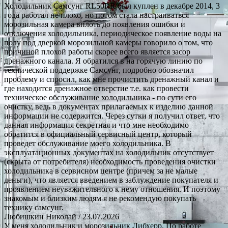
Холодильник Самсунг RL50RR был куплен в декабре 2014, 3
года работал не плохо, но потом стала настраиваться
морозильная камера вплоть до появления ошибки и
отключения холодильника, периодическое появление воды на
полу под дверкой морозильной камеры говорило о том, что
причиной плохой работы скорее всего является засор
дренажного канала. Я обратился в на горячую линию по
технической поддержке Самсунг, подробно обозначил
проблему и спросил, как мне прочистить дренажный канал и
где находится дренажное отверстие т.е. как провести
техническое обслуживание холодильника - по сути его
очистку, ведь в документах прилагаемых к изделию данной
информации не содержится. Через сутки я получил ответ, что
данная информация секретная и что мне необходимо
обратится в официальный сервисный центр, который
проведет обслуживание моего холодильника. В
эксплуатационных документах на холодильник отсутствует
(скрыта от потребителя) необходимость проведения очистки
холодильника в сервисном центре (причем за не малые
деньги), что является введением в заблуждение покупателя и
проявлением неуважительного к нему отношения. И поэтому
знакомым и близким людям я не рекомендую покупать
технику самсунг.
Любишкин Николай
/ 23.07.2026
У меня холодильник и морозильник Либхерр. По работе