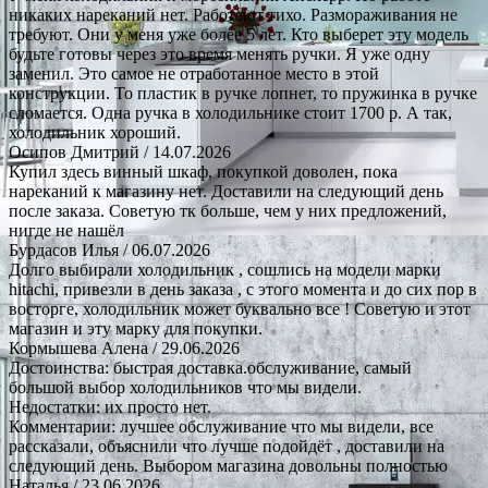
никаких нареканий нет. Работают тихо. Размораживания не
требуют. Они у меня уже более 5 лет. Кто выберет эту модель
будьте готовы через это время менять ручки. Я уже одну
заменил. Это самое не отработанное место в этой
конструкции. То пластик в ручке лопнет, то пружинка в ручке
сломается. Одна ручка в холодильнике стоит 1700 р. А так,
холодильник хороший.
Осипов Дмитрий
/ 14.07.2026
Купил здесь винный шкаф, покупкой доволен, пока
нареканий к магазину нет. Доставили на следующий день
после заказа. Советую тк больше, чем у них предложений,
нигде не нашёл
Бурдасов Илья
/ 06.07.2026
Долго выбирали холодильник , сошлись на модели марки
hitachi, привезли в день заказа , с этого момента и до сих пор в
восторге, холодильник может буквально все ! Советую и этот
магазин и эту марку для покупки.
Кормышева Алена
/ 29.06.2026
Достоинства: быстрая доставка.обслуживание, самый
большой выбор холодильников что мы видели.
Недостатки: их просто нет.
Комментарии: лучшее обслуживание что мы видели, все
рассказали, объяснили что лучше подойдёт , доставили на
следующий день. Выбором магазина довольны полностью
Наталья
/ 23.06.2026