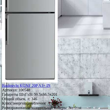
Bauknecht KGNF 20P A3+ IN
Артикул:
100548
Габариты ШxГxВ: 59.5x66.5x201
Общий объем, л: 346
Класс энергопотребления: A++
Размораживание холодильной камеры: No frost