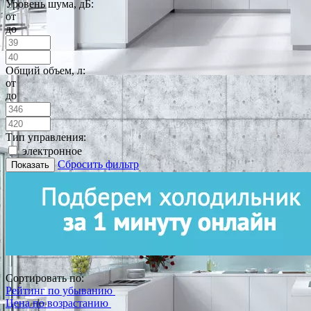
Уровень шума, дБ:
от
до
Общий объем, л:
от
до
Тип управления:
электронное
Сбросить фильтр
Показать
Сортировать по:
Рейтинг по убыванию
Цена по возрастанию