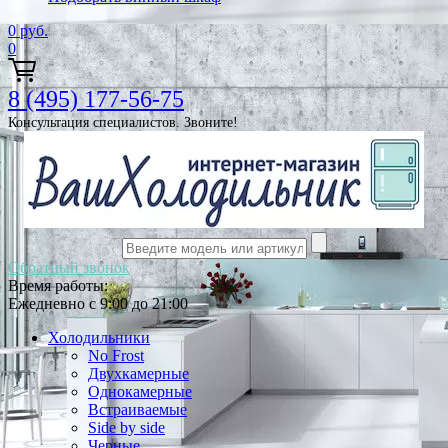
0
руб.
0
8 (495) 177-56-75
Консультация специалистов. Звоните!
Обратный звонок
Время работы:
Ежедневно с 9:00 до 21:00
Холодильники
No Frost
Двухкамерные
Однокамерные
Встраиваемые
Side by side
Черные