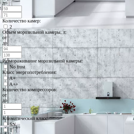
до
Количество камер:
2
Объем морозильной камеры, л:
от
до
Размораживание морозильной камеры:
No frost
Класс энергопотребления:
A+
A++
Количество компрессоров:
от
до
Климатический класс:
SN
T