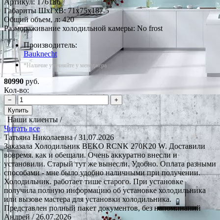
Артикул:
176186
Габариты ШxГxВ: 71x75x187.5
Общий объем, л: 420
Размораживание холодильной камеры: No frost
Производитель:
Bauknecht
*Наличие уточняйте у менеджера
80990
руб.
Кол-во:
−
+
Купить
Наши клиенты /
Читать все
Татьяна Николаевна
/ 31.07.2026
Заказала Холодильник BEKO RCNK 270K20 W. Доставили
вовремя. как и обещали. Очень аккуратно внесли и
установили. Старый тут же вынесли. Удобно. Оплата разными
способами - мне было удобно наличными при получении.
Холодильник. работает тише старого. При установке
получила полную информацию об установке холодильника
или вызове мастера для установки холодильника.
Представлен полный пакет документов, без напоминаний
Андрей
/ 26.07.2026