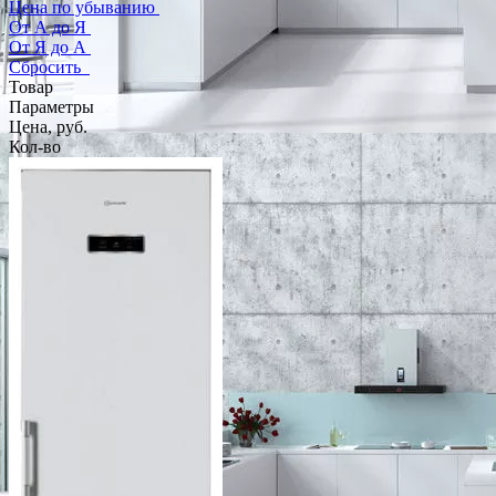
Цена по убыванию
От А до Я
От Я до А
Сбросить
Товар
Параметры
Цена, руб.
Кол-во