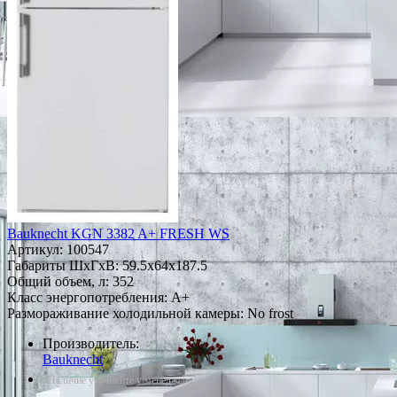
Bauknecht KGN 3382 A+ FRESH WS
Артикул:
100547
Габариты ШxГxВ: 59.5x64x187.5
Общий объем, л: 352
Класс энергопотребления: A+
Размораживание холодильной камеры: No frost
Производитель:
Bauknecht
*Наличие уточняйте у менеджера