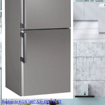
Bauknecht KGN 5887 A3+ FRESH PT