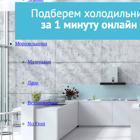
Морозильники
Маленькие
Лари
Встраиваемые
No Frost