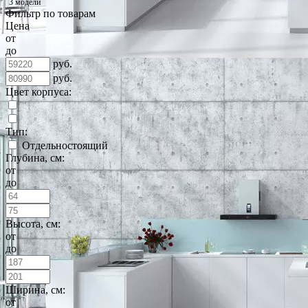
3 модели
Фильтр по товарам
Цена
от
до
руб.
руб.
Цвет корпуса:
Тип:
Отдельностоящий
Глубина, см:
от
до
Высота, см:
от
до
Ширина, см:
от