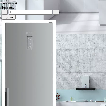
59220
руб.
Кол-во:
−
+
Купить