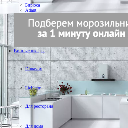
Бирюса
Atlant
Винные шкафы
Dunavox
Liebherr
Для ресторана
Для дома