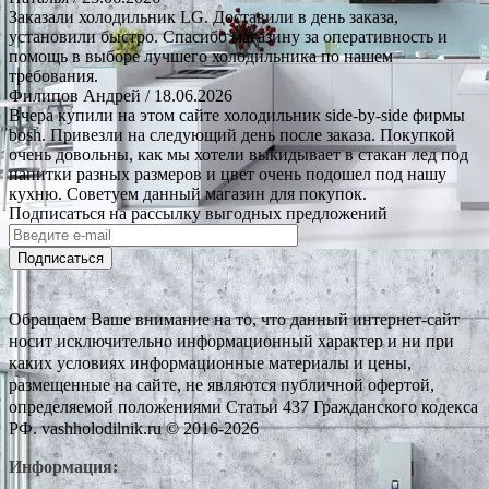
Заказали холодильник LG. Доставили в день заказа,
установили быстро. Спасибо магазину за оперативность и
помощь в выборе лучшего холодильника по нашем
требования.
Филипов Андрей
/ 18.06.2026
Вчера купили на этом сайте холодильник side-by-side фирмы
bosh. Привезли на следующий день после заказа. Покупкой
очень довольны, как мы хотели выкидывает в стакан лед под
напитки разных размеров и цвет очень подошел под нашу
кухню. Советуем данный магазин для покупок.
Подписаться на рассылку выгодных предложений
Подписаться
Обращаем Ваше внимание на то, что данный интернет-сайт
носит исключительно информационный характер и ни при
каких условиях информационные материалы и цены,
размещенные на сайте, не являются публичной офертой,
определяемой положениями Статьи 437 Гражданского кодекса
РФ. vashholodilnik.ru © 2016-2026
Информация: