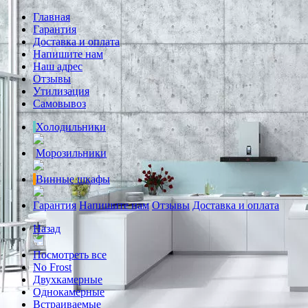
Главная
Гарантия
Доставка и оплата
Напишите нам
Наш адрес
Отзывы
Утилизация
Самовывоз
Холодильники
Морозильники
Винные шкафы
Гарантия
Напишите нам
Отзывы
Доставка и оплата
Назад
Посмотреть все
No Frost
Двухкамерные
Однокамерные
Встраиваемые