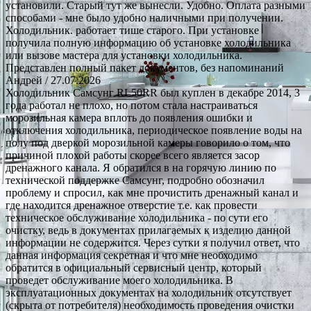
установили. Старый тут же вынесли. Удобно. Оплата разными
способами - мне было удобно наличными при получении.
Холодильник. работает тише старого. При установке
получила полную информацию об установке холодильника
или вызове мастера для установки холодильника.
Представлен полный пакет документов, без напоминаний
Андрей
/ 27.07.2026
Холодильник Самсунг RL50RR был куплен в декабре 2014, 3
года работал не плохо, но потом стала настраиваться
морозильная камера вплоть до появления ошибки и
отключения холодильника, периодическое появление воды на
полу под дверкой морозильной камеры говорило о том, что
причиной плохой работы скорее всего является засор
дренажного канала. Я обратился в на горячую линию по
технической поддержке Самсунг, подробно обозначил
проблему и спросил, как мне прочистить дренажный канал и
где находится дренажное отверстие т.е. как провести
техническое обслуживание холодильника - по сути его
очистку, ведь в документах прилагаемых к изделию данной
информации не содержится. Через сутки я получил ответ, что
данная информация секретная и что мне необходимо
обратится в официальный сервисный центр, который
проведет обслуживание моего холодильника. В
эксплуатационных документах на холодильник отсутствует
(скрыта от потребителя) необходимость проведения очистки