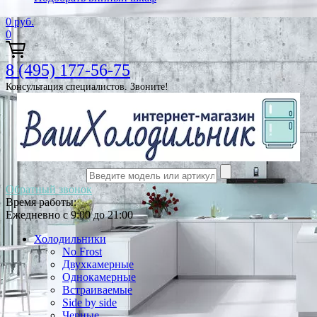
0
руб.
0
8 (495) 177-56-75
Консультация специалистов. Звоните!
Обратный звонок
Время работы:
Ежедневно с 9:00 до 21:00
Холодильники
No Frost
Двухкамерные
Однокамерные
Встраиваемые
Side by side
Черные