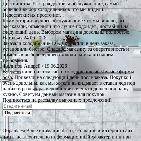
Достоинства: быстрая доставка.обслуживание, самый
большой выбор холодильников что мы видели.
Недостатки: их просто нет.
Комментарии: лучшее обслуживание что мы видели, все
рассказали, объяснили что лучше подойдёт , доставили на
следующий день. Выбором магазина довольны полностью
Наталья
/ 24.06.2026
Заказали холодильник LG. Доставили в день заказа,
установили быстро. Спасибо магазину за оперативность и
помощь в выборе лучшего холодильника по нашем
требования.
Филипов Андрей
/ 19.06.2026
Вчера купили на этом сайте холодильник side-by-side фирмы
bosh. Привезли на следующий день после заказа. Покупкой
очень довольны, как мы хотели выкидывает в стакан лед под
напитки разных размеров и цвет очень подошел под нашу
кухню. Советуем данный магазин для покупок.
Подписаться на рассылку выгодных предложений
Подписаться
Обращаем Ваше внимание на то, что данный интернет-сайт
носит исключительно информационный характер и ни при