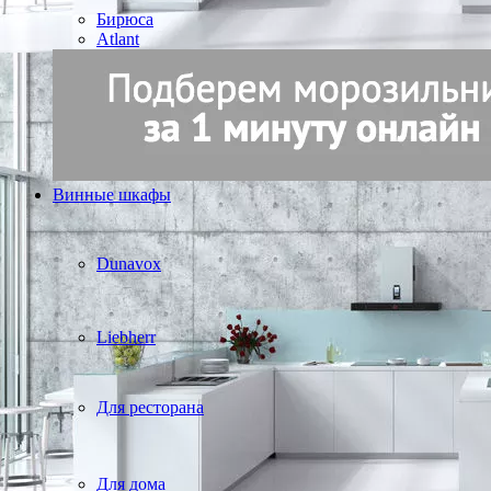
Бирюса
Atlant
Винные шкафы
Dunavox
Liebherr
Для ресторана
Для дома