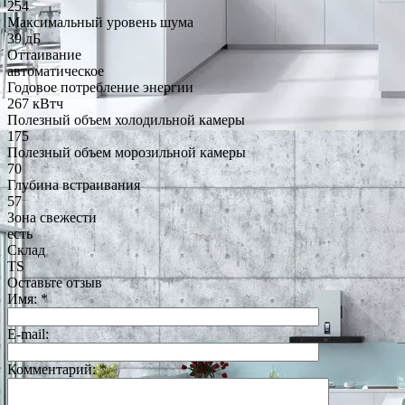
254
Максимальный уровень шума
39 дБ
Оттаивание
автоматическое
Годовое потребление энергии
267 кВтч
Полезный объем холодильной камеры
175
Полезный объем морозильной камеры
70
Глубина встраивания
57
Зона свежести
есть
Склад
TS
Оставьте отзыв
Имя:
*
E-mail:
Комментарий:
*