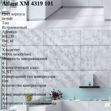
Atlant ХМ 4319 101
Цвет корпуса
белый
Тип
Встраиваемый
Артикул
801230
Вес, кг
62
Хладагент
R600a (изобутан)
Мощность замораживания
4
Климатический класс
N, ST
Инверторный тип компрессора
Нет
Количество компрессоров
1
Класс энергопотребления
A+
Автономное сохранение холода
15