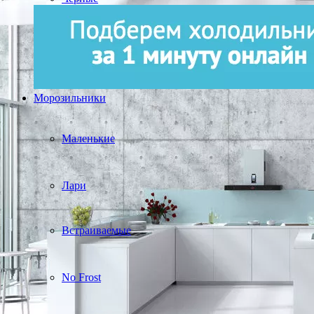
Морозильники
Маленькие
Лари
Встраиваемые
No Frost