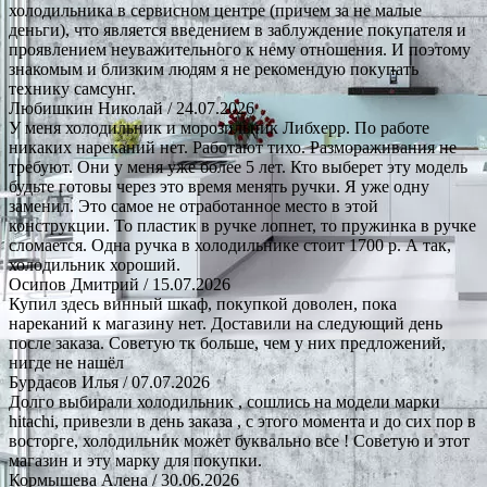
холодильника в сервисном центре (причем за не малые
деньги), что является введением в заблуждение покупателя и
проявлением неуважительного к нему отношения. И поэтому
знакомым и близким людям я не рекомендую покупать
технику самсунг.
Любишкин Николай
/ 24.07.2026
У меня холодильник и морозильник Либхерр. По работе
никаких нареканий нет. Работают тихо. Размораживания не
требуют. Они у меня уже более 5 лет. Кто выберет эту модель
будьте готовы через это время менять ручки. Я уже одну
заменил. Это самое не отработанное место в этой
конструкции. То пластик в ручке лопнет, то пружинка в ручке
сломается. Одна ручка в холодильнике стоит 1700 р. А так,
холодильник хороший.
Осипов Дмитрий
/ 15.07.2026
Купил здесь винный шкаф, покупкой доволен, пока
нареканий к магазину нет. Доставили на следующий день
после заказа. Советую тк больше, чем у них предложений,
нигде не нашёл
Бурдасов Илья
/ 07.07.2026
Долго выбирали холодильник , сошлись на модели марки
hitachi, привезли в день заказа , с этого момента и до сих пор в
восторге, холодильник может буквально все ! Советую и этот
магазин и эту марку для покупки.
Кормышева Алена
/ 30.06.2026