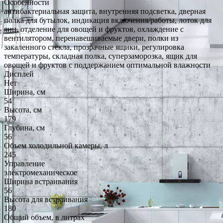
Особенности
антибактериальная защита, внутренняя подсветка, дверная
полка для бутылок, индикация включения/работы, лоток для
яиц, отделение для овощей и фруктов, охлаждение с
вентилятором, перенавешиваемые двери, полки из
закаленного стекла, прозрачные ящики, регулировка
температуры, складная полка, суперзаморозка, ящик для
овощей и фруктов с поддержанием оптимальной влажности
Дисплей
Нет
Ширина, см
54
Высота, см
179
Глубина, см
56
Объем холодильной камеры, л
245
Управление
электромеханическое
Ширина встраивания
56
Высота для встраивания
180
Общий объем, в литрах