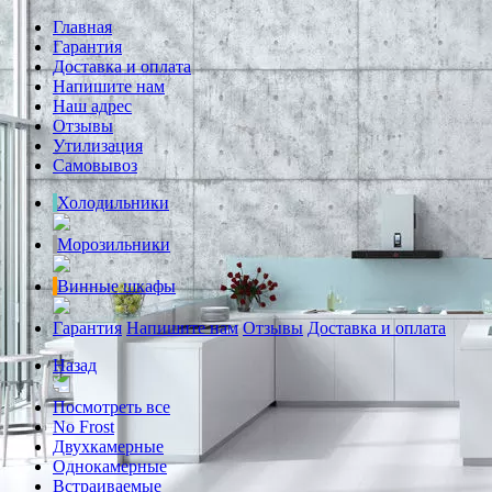
Главная
Гарантия
Доставка и оплата
Напишите нам
Наш адрес
Отзывы
Утилизация
Самовывоз
Холодильники
Морозильники
Винные шкафы
Гарантия
Напишите нам
Отзывы
Доставка и оплата
Назад
Посмотреть все
No Frost
Двухкамерные
Однокамерные
Встраиваемые