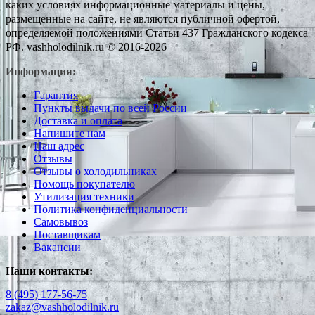
каких условиях информационные материалы и цены,
размещенные на сайте, не являются публичной офертой,
определяемой положениями Статьи 437 Гражданского кодекса
РФ. vashholodilnik.ru © 2016-2026
Информация:
Гарантия
Пункты выдачи по всей России
Доставка и оплата
Напишите нам
Наш адрес
Отзывы
Отзывы о холодильниках
Помощь покупателю
Утилизация техники
Политика конфиденциальности
Самовывоз
Поставщикам
Вакансии
Наши контакты:
8 (495) 177-56-75
zakaz@vashholodilnik.ru