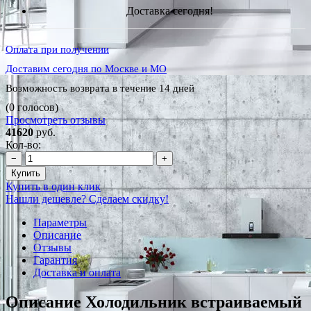
Доставка сегодня!
Оплата при получении
Доставим сегодня по Москве и МО
Возможность возврата в течение 14 дней
(0 голосов)
Просмотреть отзывы
41620
руб.
Кол-во:
−
+
Купить
Купить в один клик
Нашли дешевле? Сделаем скидку!
Параметры
Описание
Отзывы
Гарантия
Доставка и оплата
Описание Холодильник встраиваемый