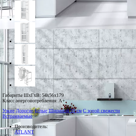
Габариты ШxГxВ: 54x56x179
Класс энергопотребления: A+
Узкие
Дорогие
Белые
Шириной 55 см
С зоной свежести
Встраиваемые
Производитель:
ATLANT