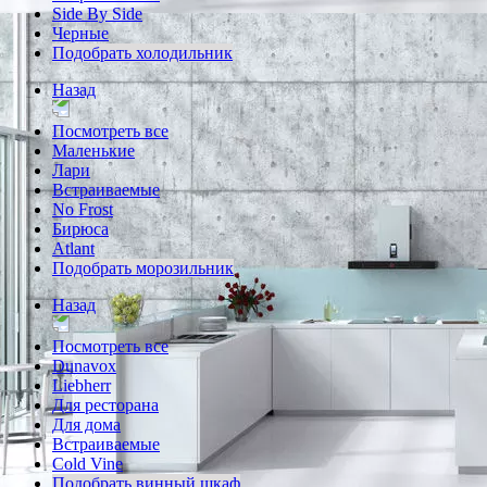
Side By Side
Черные
Подобрать холодильник
Назад
Посмотреть все
Маленькие
Лари
Встраиваемые
No Frost
Бирюса
Atlant
Подобрать морозильник
Назад
Посмотреть все
Dunavox
Liebherr
Для ресторана
Для дома
Встраиваемые
Cold Vine
Подобрать винный шкаф