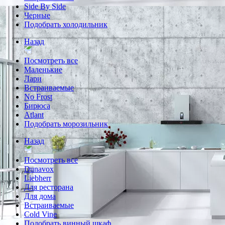
Side By Side
Черные
Подобрать холодильник
Назад
Посмотреть все
Маленькие
Лари
Встраиваемые
No Frost
Бирюса
Atlant
Подобрать морозильник
Назад
Посмотреть все
Dunavox
Liebherr
Для ресторана
Для дома
Встраиваемые
Cold Vine
Подобрать винный шкаф