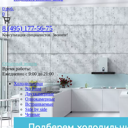
0
руб.
0
8 (495) 177-56-75
Консультация специалистов. Звоните!
Обратный звонок
Время работы:
Ежедневно с 9:00 до 21:00
Холодильники
No Frost
Двухкамерные
Однокамерные
Встраиваемые
Side by side
Черные