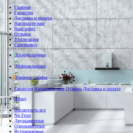
Главная
Гарантия
Доставка и оплата
Напишите нам
Наш адрес
Отзывы
Утилизация
Самовывоз
Холодильники
Морозильники
Винные шкафы
Гарантия
Напишите нам
Отзывы
Доставка и оплата
Назад
Посмотреть все
No Frost
Двухкамерные
Однокамерные
Встраиваемые