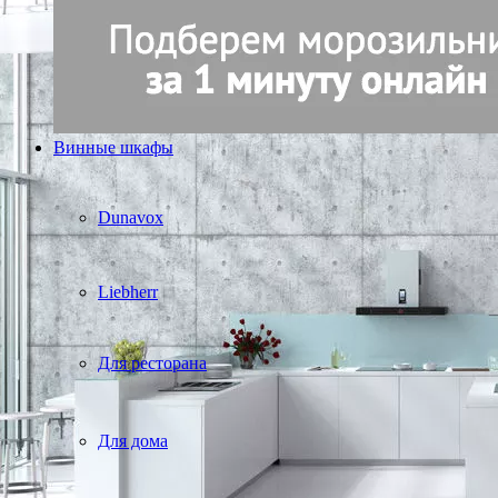
Винные шкафы
Dunavox
Liebherr
Для ресторана
Для дома