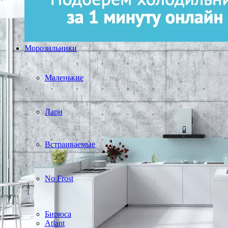
Морозильники
Маленькие
Лари
Встраиваемые
No Frost
Бирюса
Atlant