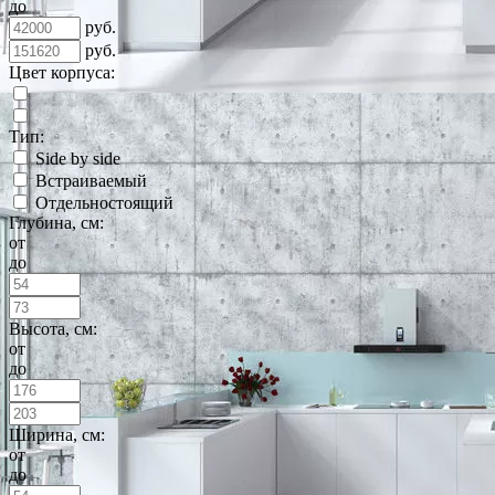
до
руб.
руб.
Цвет корпуса:
Тип:
Side by side
Встраиваемый
Отдельностоящий
Глубина, см:
от
до
Высота, см:
от
до
Ширина, см:
от
до