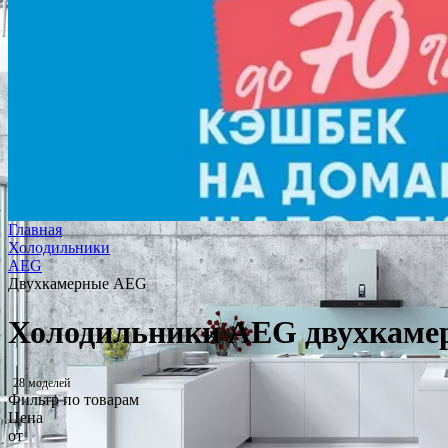
Главная
Холодильники
AEG
Двухкамерные AEG
Холодильники AEG двухкаме
28 моделей
Фильтр по товарам
Цена
от