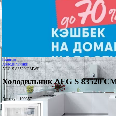
Главная
Холодильники
AEG S 83520 CMWF
Холодильник AEG S 83520 
Артикул:
100357