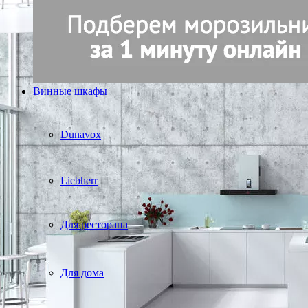
Винные шкафы
Dunavox
Liebherr
Для ресторана
Для дома