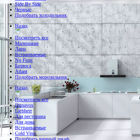
Side By Side
Черные
Подобрать холодильник
Назад
Посмотреть все
Маленькие
Лари
Встраиваемые
No Frost
Бирюса
Atlant
Подобрать морозильник
Назад
Посмотреть все
Dunavox
Liebherr
Для ресторана
Для дома
Встраиваемые
Cold Vine
Подобрать винный шкаф