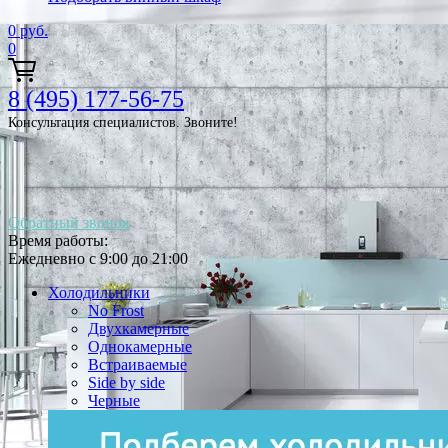
0
руб.
0
8 (495) 177-56-75
Консультация специалистов. Звоните!
Обратный звонок
Время работы:
Ежедневно с 9:00 до 21:00
Холодильники
No Frost
Двухкамерные
Однокамерные
Встраиваемые
Side by side
Черные