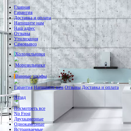
Главная
Гарантия
Доставка и оплата
Напишите нам
Наш адрес
Отзывы
Утилизация
Самовывоз
Холодильники
Морозильники
Винные шкафы
Гарантия
Напишите нам
Отзывы
Доставка и оплата
Назад
Посмотреть все
No Frost
Двухкамерные
Однокамерные
Встраиваемые