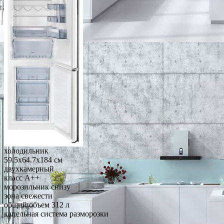
холодильник
59.5x64.7x184 см
двухкамерный
класс A++
морозильник снизу
зона свежести
общий объем 312 л
капельная система разморозки