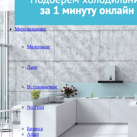
Морозильники
Маленькие
Лари
Встраиваемые
No Frost
Бирюса
Atlant