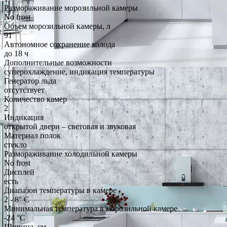
Размораживание морозильной камеры
No frost
Объем морозильной камеры, л
91
Автономное сохранение холода
до 18 ч
Дополнительные возможности
суперохлаждение, индикация температуры
Генератор льда
отсутствует
Количество камер
2
Индикация
открытой двери – световая и звуковая
Материал полок
стекло
Размораживание холодильной камеры
No frost
Дисплей
есть
Диапазон температуры в камере
2 - 8° С
Минимальная температура в морозильной камере
-24 °C
Ширина, см