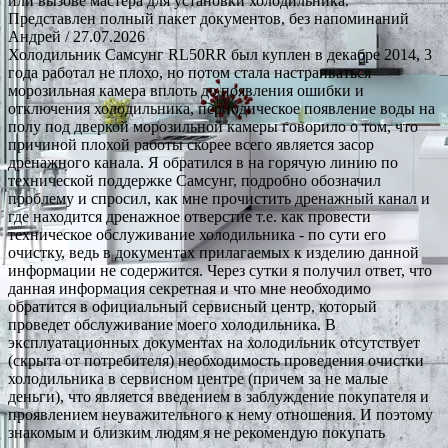
или вызове мастера для установки холодильника.
Представлен полный пакет документов, без напоминаний
Андрей
/ 27.07.2026
Холодильник Самсунг RL50RR был куплен в декабре 2014, 3
года работал не плохо, но потом стала настраиваться
морозильная камера вплоть до появления ошибки и
отключения холодильника, периодическое появление воды на
полу под дверкой морозильной камеры говорило о том, что
причиной плохой работы скорее всего является засор
дренажного канала. Я обратился в на горячую линию по
технической поддержке Самсунг, подробно обозначил
проблему и спросил, как мне прочистить дренажный канал и
где находится дренажное отверстие т.е. как провести
техническое обслуживание холодильника - по сути его
очистку, ведь в документах прилагаемых к изделию данной
информации не содержится. Через сутки я получил ответ, что
данная информация секретная и что мне необходимо
обратится в официальный сервисный центр, который
проведет обслуживание моего холодильника. В
эксплуатационных документах на холодильник отсутствует
(скрыта от потребителя) необходимость проведения очистки
холодильника в сервисном центре (причем за не малые
деньги), что является введением в заблуждение покупателя и
проявлением неуважительного к нему отношения. И поэтому
знакомым и близким людям я не рекомендую покупать