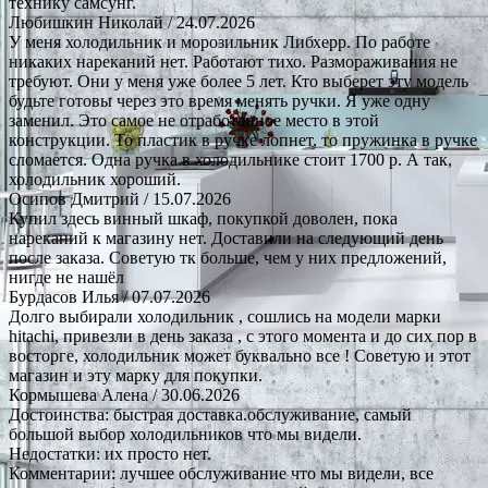
технику самсунг.
Любишкин Николай
/ 24.07.2026
У меня холодильник и морозильник Либхерр. По работе
никаких нареканий нет. Работают тихо. Размораживания не
требуют. Они у меня уже более 5 лет. Кто выберет эту модель
будьте готовы через это время менять ручки. Я уже одну
заменил. Это самое не отработанное место в этой
конструкции. То пластик в ручке лопнет, то пружинка в ручке
сломается. Одна ручка в холодильнике стоит 1700 р. А так,
холодильник хороший.
Осипов Дмитрий
/ 15.07.2026
Купил здесь винный шкаф, покупкой доволен, пока
нареканий к магазину нет. Доставили на следующий день
после заказа. Советую тк больше, чем у них предложений,
нигде не нашёл
Бурдасов Илья
/ 07.07.2026
Долго выбирали холодильник , сошлись на модели марки
hitachi, привезли в день заказа , с этого момента и до сих пор в
восторге, холодильник может буквально все ! Советую и этот
магазин и эту марку для покупки.
Кормышева Алена
/ 30.06.2026
Достоинства: быстрая доставка.обслуживание, самый
большой выбор холодильников что мы видели.
Недостатки: их просто нет.
Комментарии: лучшее обслуживание что мы видели, все