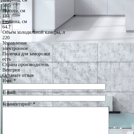
59.5
Высота, см
184
Глубина, см
64.7
Объем холодильной камеры, л
220
Управление
электронное
Полочка для заморозки
есть
Страна производитель
Венгрия
Оставьте отзыв
Имя:
*
E-mail:
Комментарий:
*