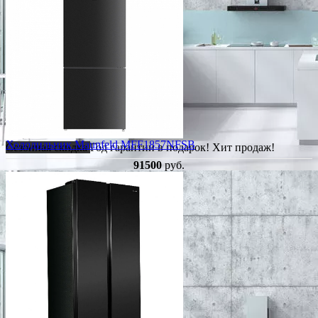
Холодильник Maunfeld MFF1857NFSB
Сезонная скидка
Год гарантии в подарок!
Хит продаж!
91500
руб.