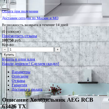
Оплата при получении
Доставим сегодня по Москве и МО
Возможность возврата в течение 14 дней
(0 голосов)
Просмотреть отзывы
109750
руб.
Кол-во:
−
+
Купить
Купить в один клик
Нашли дешевле? Сделаем скидку!
Параметры
Описание
Отзывы
Гарантия
Доставка и оплата
Описание Холодильник AEG RCB
63426 TX