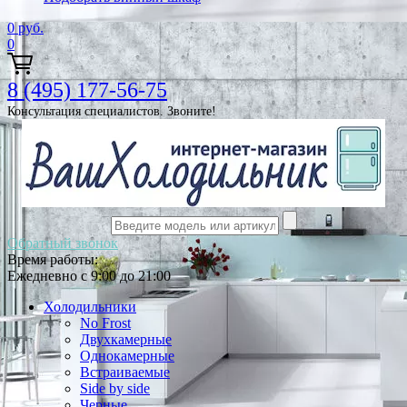
0
руб.
0
8 (495) 177-56-75
Консультация специалистов. Звоните!
Обратный звонок
Время работы:
Ежедневно с 9:00 до 21:00
Холодильники
No Frost
Двухкамерные
Однокамерные
Встраиваемые
Side by side
Черные