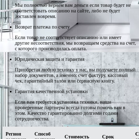
Мы полностью вернем вам деньги если товар будет не
соответстовать описанию на сайте, либо не будет
доставлен вовремя.
Возврат платежа по счету
Если товар не соотвутствует описанию или имеет
другие несоответствия, мы возвращаем средства на счет,
с которого производилась оплата.
Юридическая защита и гарантия
Приобретая любую технику у нас, вы получаете полный
набор документов, а именно: счет фактуру, кассовый
чек, гарантийный талон или сервисную книгу.
Гарантия качественной установки
Если вам требуется установка техники, наши
проверенные партнеры всегда готовы помочь вам в
этом. Качество гарантированно долгими годами
сотрудничества.
Регион
Способ
С
Стоимость
Срок