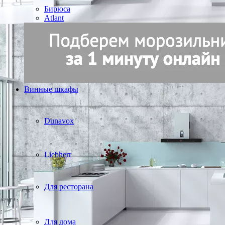
Бирюса
Atlant
Винные шкафы
Dunavox
Liebherr
Для ресторана
Для дома