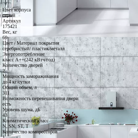
Цвет корпуса
серый
Артикул
175421
Вес, кг
69
Цвет / Материал покрытия
серебристый/ пластик/металл
Энергопотребление
класс A++(242 кВтч/год)
Количество дверей
2
Мощность замораживания
до 4 кг/cутки
Общий объем, л
311
Возможность перевешивания двери
есть
Уровень шума, дБ
43
Климатический класс
N, SN, ST, T
Количество компрессоров
1