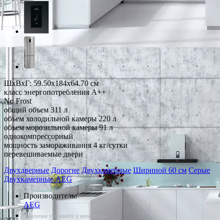
ШхВхГ: 59.50х184х64.70 см
класс энергопотребления A++
No Frost
общий объем 311 л
объем холодильной камеры 220 л
объем морозильной камеры 91 л
однокомпрессорный
мощность замораживания 4 кг/сутки
перевешиваемые двери
Двухдверные
Дорогие
Двухкамерные
Шириной 60 см
Серые
Двухкамерные AEG
Производитель:
AEG
*Наличие уточняйте у менеджера