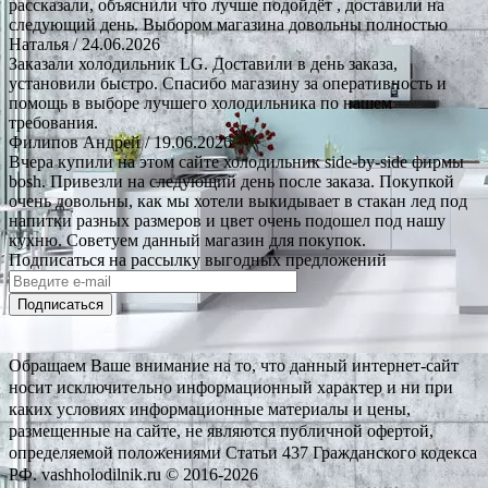
рассказали, объяснили что лучше подойдёт , доставили на
следующий день. Выбором магазина довольны полностью
Наталья
/ 24.06.2026
Заказали холодильник LG. Доставили в день заказа,
установили быстро. Спасибо магазину за оперативность и
помощь в выборе лучшего холодильника по нашем
требования.
Филипов Андрей
/ 19.06.2026
Вчера купили на этом сайте холодильник side-by-side фирмы
bosh. Привезли на следующий день после заказа. Покупкой
очень довольны, как мы хотели выкидывает в стакан лед под
напитки разных размеров и цвет очень подошел под нашу
кухню. Советуем данный магазин для покупок.
Подписаться на рассылку выгодных предложений
Подписаться
Обращаем Ваше внимание на то, что данный интернет-сайт
носит исключительно информационный характер и ни при
каких условиях информационные материалы и цены,
размещенные на сайте, не являются публичной офертой,
определяемой положениями Статьи 437 Гражданского кодекса
РФ. vashholodilnik.ru © 2016-2026