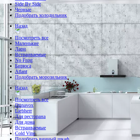
Side By Side
Черные
Подобрать холодильник
Назад
Посмотреть все
Маленькие
Лари
Встраиваемые
No Frost
Бирюса
Atlant
Подобрать морозильник
Назад
Посмотреть все
Dunavox
Liebherr
Для ресторана
Для дома
Встраиваемые
Cold Vine
Подобрать винный шкаф