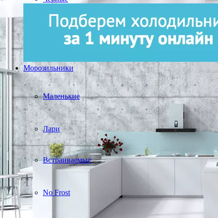
Морозильники
Маленькие
Лари
Встраиваемые
No Frost