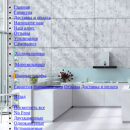
Главная
Гарантия
Доставка и оплата
Напишите нам
Наш адрес
Отзывы
Утилизация
Самовывоз
Холодильники
Морозильники
Винные шкафы
Гарантия
Напишите нам
Отзывы
Доставка и оплата
Назад
Посмотреть все
No Frost
Двухкамерные
Однокамерные
Встраиваемые