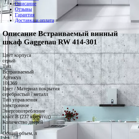
Описание
Отзывы
Гарантия
Доставка и оплата
Описание Встраиваемый винный
шкаф Gaggenau RW 414-301
Цвет корпуса
серый
Тип
Встраиваемый
Артикул
101369
Цвет / Материал покрытия
серебристый / металл
Тип управления
электронное
Энергопотребление
класс B (237 кВтч/год)
Количество дверей
1
Общий объем, л
275