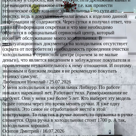
где находится дренажное отверстие т.е. как провести
техническое обслуживание холодильника - по сути его
очистку, ведь в документах прилагаемых к изделию данной
информации не содержится. Через сутки я получил ответ, что
данная информация секретная и что мне необходимо
обратится в официальный сервисный центр, который
проведет обслуживание моего холодильника. В
эксплуатационных документах на холодильник отсутствует
(скрыта от потребителя) необходимость проведения очистки
холодильника в сервисном центре (причем за не малые
деньги), что является введением в заблуждение покупателя и
проявлением неуважительного к нему отношения. И поэтому
знакомым и близким людям я не рекомендую покупать
технику самсунг.
Любишкин Николай
/ 25.07.2026
У меня холодильник и морозильник Либхерр. По работе
никаких нареканий нет. Работают тихо. Размораживания не
требуют. Они у меня уже более 5 лет. Кто выберет эту модель
будьте готовы через это время менять ручки. Я уже одну
заменил. Это самое не отработанное место в этой
конструкции. То пластик в ручке лопнет, то пружинка в ручке
сломается. Одна ручка в холодильнике стоит 1700 р. А так,
холодильник хороший.
Осипов Дмитрий
/ 16.07.2026