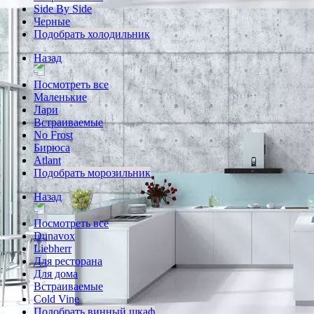
Side By Side
Черные
Подобрать холодильник
Назад
Посмотреть все
Маленькие
Лари
Встраиваемые
No Frost
Бирюса
Atlant
Подобрать морозильник
Назад
Посмотреть все
Dunavox
Liebherr
Для ресторана
Для дома
Встраиваемые
Cold Vine
Подобрать винный шкаф