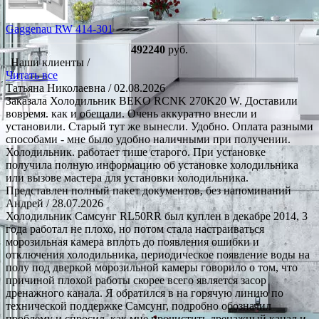
Gaggenau RW 414-301
492240
руб.
Наши клиенты /
Читать все
Татьяна Николаевна
/ 02.08.2026
Заказала Холодильник BEKO RCNK 270K20 W. Доставили
вовремя. как и обещали. Очень аккуратно внесли и
установили. Старый тут же вынесли. Удобно. Оплата разными
способами - мне было удобно наличными при получении.
Холодильник. работает тише старого. При установке
получила полную информацию об установке холодильника
или вызове мастера для установки холодильника.
Представлен полный пакет документов, без напоминаний
Андрей
/ 28.07.2026
Холодильник Самсунг RL50RR был куплен в декабре 2014, 3
года работал не плохо, но потом стала настраиваться
морозильная камера вплоть до появления ошибки и
отключения холодильника, периодическое появление воды на
полу под дверкой морозильной камеры говорило о том, что
причиной плохой работы скорее всего является засор
дренажного канала. Я обратился в на горячую линию по
технической поддержке Самсунг, подробно обозначил
проблему и спросил, как мне прочистить дренажный канал и