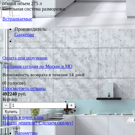
общий объем 275 л
капельная система разморозки
Встраиваемые
Производитель:
Gaggenau
*Наличие уточняйте у менеджера
Оплата при получении
Доставим сегодня по Москве и МО
Возможность возврата в течение 14 дней
(0 голосов)
Просмотреть отзывы
492240
руб.
Кол-во:
−
+
Купить
Купить в один клик
Нашли дешевле? Сделаем скидку!
Параметры