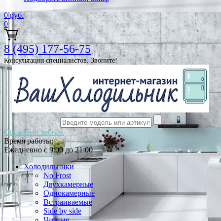
0
руб.
0
8 (495) 177-56-75
Консультация специалистов. Звоните!
Обратный звонок
Время работы:
Ежедневно с 9:00 до 21:00
Холодильники
No Frost
Двухкамерные
Однокамерные
Встраиваемые
Side by side
Черные