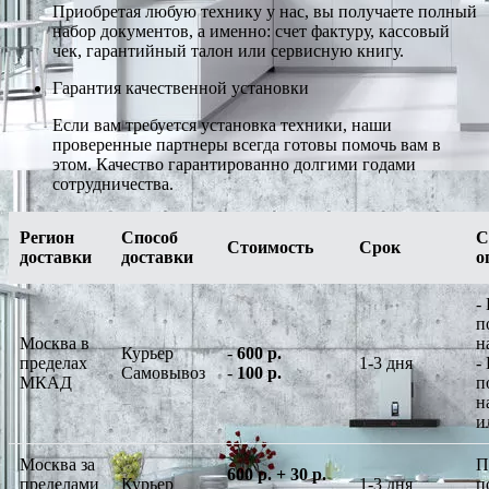
Приобретая любую технику у нас, вы получаете полный
набор документов, а именно: счет фактуру, кассовый
чек, гарантийный талон или сервисную книгу.
Гарантия качественной установки
Если вам требуется установка техники, наши
проверенные партнеры всегда готовы помочь вам в
этом. Качество гарантированно долгими годами
сотрудничества.
Регион
Способ
С
Стоимость
Срок
доставки
доставки
о
-
п
Москва в
н
Курьер
-
600 р.
пределах
1-3 дня
-
Самовывоз
-
100 р.
МКАД
п
н
и
Москва за
П
600 р. + 30 р.
пределами
Курьер
1-3 дня
п