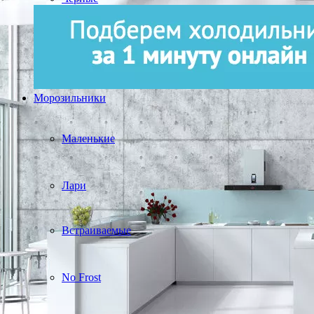
Морозильники
Маленькие
Лари
Встраиваемые
No Frost