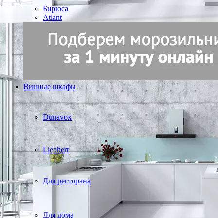
Бирюса
Atlant
Винные шкафы
Dunavox
Liebherr
Для ресторана
Для дома