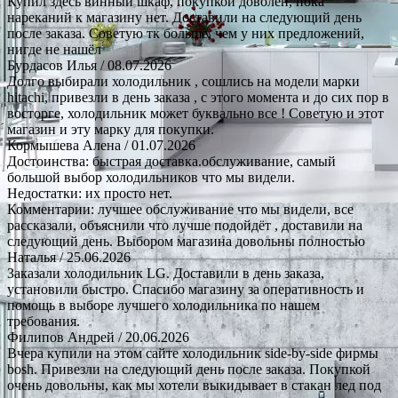
Купил здесь винный шкаф, покупкой доволен, пока
нареканий к магазину нет. Доставили на следующий день
после заказа. Советую тк больше, чем у них предложений,
нигде не нашёл
Бурдасов Илья
/ 08.07.2026
Долго выбирали холодильник , сошлись на модели марки
hitachi, привезли в день заказа , с этого момента и до сих пор в
восторге, холодильник может буквально все ! Советую и этот
магазин и эту марку для покупки.
Кормышева Алена
/ 01.07.2026
Достоинства: быстрая доставка.обслуживание, самый
большой выбор холодильников что мы видели.
Недостатки: их просто нет.
Комментарии: лучшее обслуживание что мы видели, все
рассказали, объяснили что лучше подойдёт , доставили на
следующий день. Выбором магазина довольны полностью
Наталья
/ 25.06.2026
Заказали холодильник LG. Доставили в день заказа,
установили быстро. Спасибо магазину за оперативность и
помощь в выборе лучшего холодильника по нашем
требования.
Филипов Андрей
/ 20.06.2026
Вчера купили на этом сайте холодильник side-by-side фирмы
bosh. Привезли на следующий день после заказа. Покупкой
очень довольны, как мы хотели выкидывает в стакан лед под