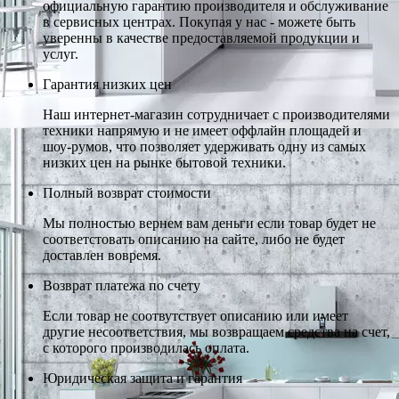
официальную гарантию производителя и обслуживание
в сервисных центрах. Покупая у нас - можете быть
уверенны в качестве предоставляемой продукции и
услуг.
Гарантия низких цен
Наш интернет-магазин сотрудничает с производителями
техники напрямую и не имеет оффлайн площадей и
шоу-румов, что позволяет удерживать одну из самых
низких цен на рынке бытовой техники.
Полный возврат стоимости
Мы полностью вернем вам деньги если товар будет не
соответстовать описанию на сайте, либо не будет
доставлен вовремя.
Возврат платежа по счету
Если товар не соотвутствует описанию или имеет
другие несоответствия, мы возвращаем средства на счет,
с которого производилась оплата.
Юридическая защита и гарантия