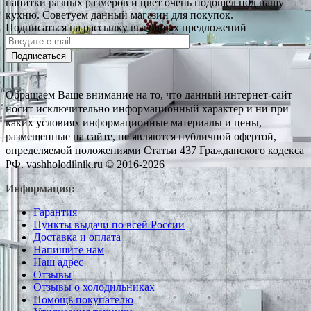
напитки разных размеров и цвет очень подошел под нашу
кухню. Советуем данный магазин для покупок.
Подписаться на рассылку выгодных предложений
Подписаться
Обращаем Ваше внимание на то, что данный интернет-сайт
носит исключительно информационный характер и ни при
каких условиях информационные материалы и цены,
размещенные на сайте, не являются публичной офертой,
определяемой положениями Статьи 437 Гражданского кодекса
РФ. vashholodilnik.ru © 2016-2026
Информация:
Гарантия
Пункты выдачи по всей России
Доставка и оплата
Напишите нам
Наш адрес
Отзывы
Отзывы о холодильниках
Помощь покупателю