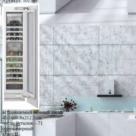
Артикул:
101369
встраиваемый винный шкаф
45.1x60.8x212.5 см
число бутылок – 71
однокамерный
класс B