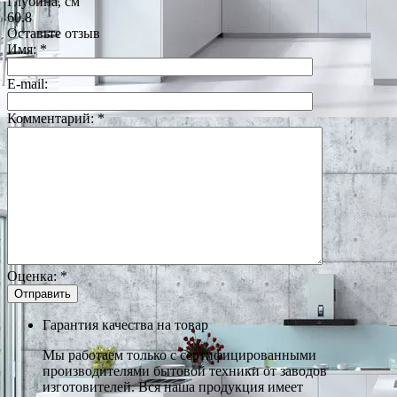
Глубина, см
60.8
Оставьте отзыв
Имя:
*
E-mail:
Комментарий:
*
Оценка:
*
Гарантия качества на товар
Мы работаем только с сертифицированными
производителями бытовой техники от заводов
изготовителей. Вся наша продукция имеет