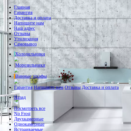
Главная
Гарантия
Доставка и оплата
Напишите нам
Наш адрес
Отзывы
Утилизация
Самовывоз
Холодильники
Морозильники
Винные шкафы
Гарантия
Напишите нам
Отзывы
Доставка и оплата
Назад
Посмотреть все
No Frost
Двухкамерные
Однокамерные
Встраиваемые