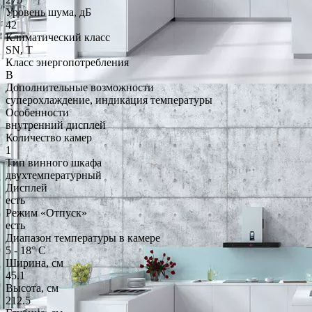
Уровень шума, дБ
42
Климатический класс
SN, T
Класс энергопотребления
B
Дополнительные возможности
суперохлаждение, индикация температуры
Особенности
внутренний дисплей
Количество камер
1
Тип винного шкафа
двухтемпературный
Дисплей
есть
Режим «Отпуск»
есть
Диапазон температуры в камере
5 - 18° С
Ширина, см
45.1
Высота, см
212.5