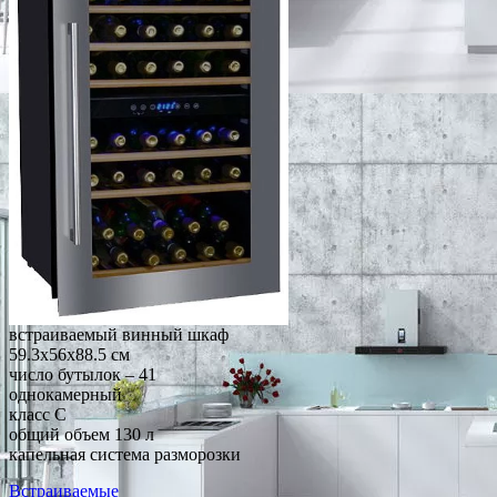
встраиваемый винный шкаф
59.3x56x88.5 см
число бутылок – 41
однокамерный
класс C
общий объем 130 л
капельная система разморозки
Встраиваемые