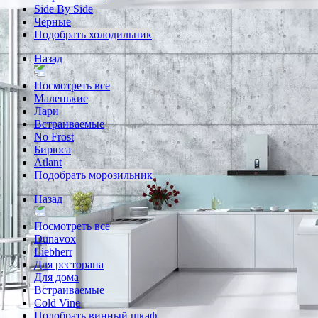
Side By Side
Черные
Подобрать холодильник
Назад
Посмотреть все
Маленькие
Лари
Встраиваемые
No Frost
Бирюса
Atlant
Подобрать морозильник
Назад
Посмотреть все
Dunavox
Liebherr
Для ресторана
Для дома
Встраиваемые
Cold Vine
Подобрать винный шкаф