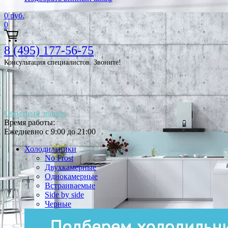
0
руб.
0
8 (495) 177-56-75
Консультация специалистов. Звоните!
Обратный звонок
Время работы:
Ежедневно с 9:00 до 21:00
Холодильники
No Frost
Двухкамерные
Однокамерные
Встраиваемые
Side by side
Черные