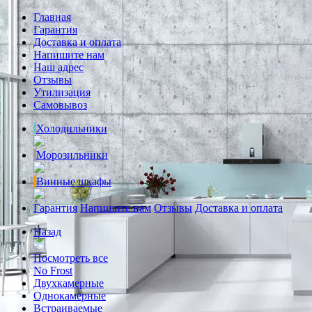
Главная
Гарантия
Доставка и оплата
Напишите нам
Наш адрес
Отзывы
Утилизация
Самовывоз
Холодильники
Морозильники
Винные шкафы
Гарантия
Напишите нам
Отзывы
Доставка и оплата
Назад
Посмотреть все
No Frost
Двухкамерные
Однокамерные
Встраиваемые