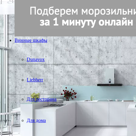
Винные шкафы
Dunavox
Liebherr
Для ресторана
Для дома