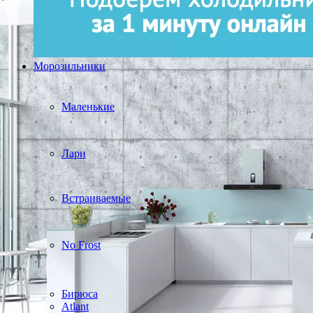
Морозильники
Маленькие
Лари
Встраиваемые
No Frost
Бирюса
Atlant