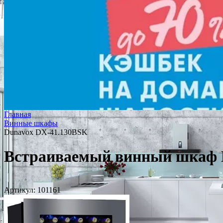
Главная
Винные шкафы
Dunavox DX-41.130BSK
Встраиваемый винный шкаф 
Артикул:
101161