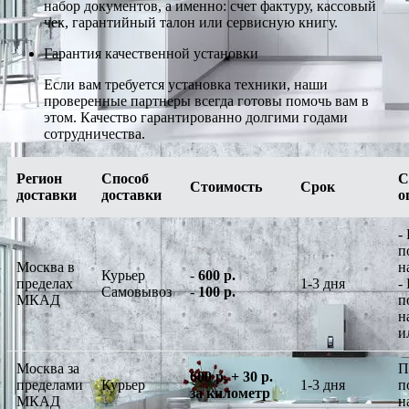
набор документов, а именно: счет фактуру, кассовый
чек, гарантийный талон или сервисную книгу.
Гарантия качественной установки
Если вам требуется установка техники, наши
проверенные партнеры всегда готовы помочь вам в
этом. Качество гарантированно долгими годами
сотрудничества.
Регион
Способ
С
Стоимость
Срок
доставки
доставки
о
-
п
Москва в
н
Курьер
-
600 р.
пределах
1-3 дня
-
Самовывоз
-
100 р.
МКАД
п
н
и
Москва за
П
600 р. + 30 р.
пределами
Курьер
1-3 дня
п
за километр
МКАД
н