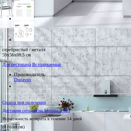
серебристый / металл
59x56x88.5 см
Для ресторана
Встраиваемые
Производитель:
Dunavox
*Наличие уточняйте у менеджера
Оплата при получении
Доставим сегодня по Москве и МО
Возможность возврата в течение 14 дней
(0 голосов)