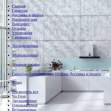
Главная
Гарантия
Доставка и оплата
Напишите нам
Наш адрес
Отзывы
Утилизация
Самовывоз
Холодильники
Морозильники
Винные шкафы
Гарантия
Напишите нам
Отзывы
Доставка и оплата
Назад
Посмотреть все
No Frost
Двухкамерные
Однокамерные
Встраиваемые