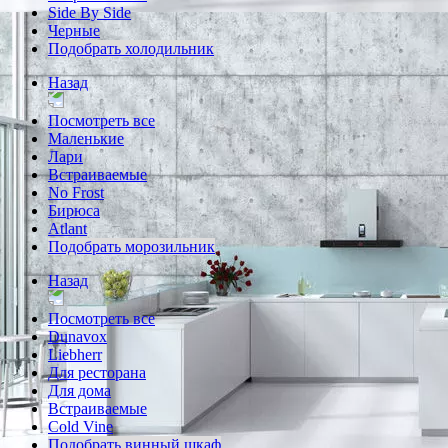
Side By Side
Черные
Подобрать холодильник
Назад
Посмотреть все
Маленькие
Лари
Встраиваемые
No Frost
Бирюса
Atlant
Подобрать морозильник
Назад
Посмотреть все
Dunavox
Liebherr
Для ресторана
Для дома
Встраиваемые
Cold Vine
Подобрать винный шкаф