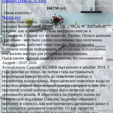
Dunavox DAB-42.117DSS
104750
руб.
Наши клиенты /
Читать все
Татьяна Николаевна
/ 03.08.2026
Заказала Холодильник BEKO RCNK 270K20 W. Доставили
вовремя. как и обещали. Очень аккуратно внесли и
установили. Старый тут же вынесли. Удобно. Оплата разными
способами - мне было удобно наличными при получении.
Холодильник. работает тише старого. При установке
получила полную информацию об установке холодильника
или вызове мастера для установки холодильника.
Представлен полный пакет документов, без напоминаний
Андрей
/ 29.07.2026
Холодильник Самсунг RL50RR был куплен в декабре 2014, 3
года работал не плохо, но потом стала настраиваться
морозильная камера вплоть до появления ошибки и
отключения холодильника, периодическое появление воды на
полу под дверкой морозильной камеры говорило о том, что
причиной плохой работы скорее всего является засор
дренажного канала. Я обратился в на горячую линию по
технической поддержке Самсунг, подробно обозначил
проблему и спросил, как мне прочистить дренажный канал и
где находится дренажное отверстие т.е. как провести
техническое обслуживание холодильника - по сути его