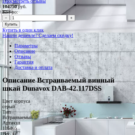
Просмотреть отзывы
104750
руб.
Кол-во:
−
+
Купить
Купить в один клик
Нашли дешевле? Сделаем скидку!
Параметры
Описание
Отзывы
Гарантия
Доставка и оплата
Описание Встраиваемый винный
шкай Dunavox DAB-42.117DSS
Цвет корпуса
серый
Тип
Встраиваемый
Артикул
105465
Вес, кг