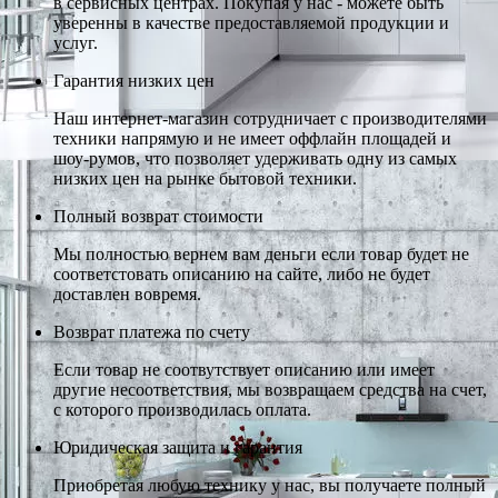
в сервисных центрах. Покупая у нас - можете быть
уверенны в качестве предоставляемой продукции и
услуг.
Гарантия низких цен
Наш интернет-магазин сотрудничает с производителями
техники напрямую и не имеет оффлайн площадей и
шоу-румов, что позволяет удерживать одну из самых
низких цен на рынке бытовой техники.
Полный возврат стоимости
Мы полностью вернем вам деньги если товар будет не
соответстовать описанию на сайте, либо не будет
доставлен вовремя.
Возврат платежа по счету
Если товар не соотвутствует описанию или имеет
другие несоответствия, мы возвращаем средства на счет,
с которого производилась оплата.
Юридическая защита и гарантия
Приобретая любую технику у нас, вы получаете полный