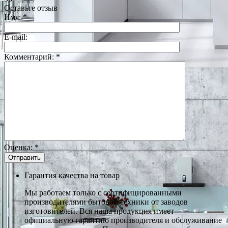
Оставьте отзыв
Имя:
*
E-mail:
Комментарий:
*
Оценка:
*
Гарантия качества на товар
Мы работаем только с сертифицированными
производителями бытовой техники от заводов
изготовителей. Вся наша продукция имеет
официальную гарантию производителя и обслуживание