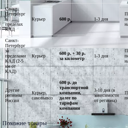
Санкт-
Петербург
П
в
Курьер
600 р.
1-3 дня
п
пределах
н
КАД
Санкт-
Петербург
за
П
600 р. + 30 р.
пределами
Курьер
1-3 дня
п
за километр
КАД (2-5
н
км от
КАД)
600 р. до
транспортной
Другие
3-10 дня (в
Курьер,
компании,
П
регионы
зависимости
самовывоз
далее по
п
России
от региона)
тарифам
компании
Похожие товары