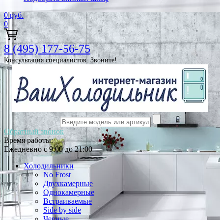
0
руб.
0
8 (495) 177-56-75
Консультация специалистов. Звоните!
Обратный звонок
Время работы:
Ежедневно с 9:00 до 21:00
Холодильники
No Frost
Двухкамерные
Однокамерные
Встраиваемые
Side by side
Черные