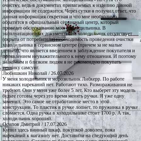
очистку, ведь в документах прилагаемых к изделию данной
информации не содержится. Через сутки я получил ответ, что
данная информация секретная и что мне необходимо
обратится в официальный сервисный центр, который
проведет обслуживание моего холодильника. В
эксплуатационных документах на холодильник отсутствует
(скрыта от потребителя) необходимость проведения очистки
холодильника в сервисном центре (причем за не малые
деньги), что является введением в заблуждение покупателя и
проявлением неуважительного к нему отношения. И поэтому
знакомым и близким людям я не рекомендую покупать
технику самсунг.
Любишкин Николай
/ 26.07.2026
У меня холодильник и морозильник Либхерр. По работе
никаких нареканий нет. Работают тихо. Размораживания не
требуют. Они у меня уже более 5 лет. Кто выберет эту модель
будьте готовы через это время менять ручки. Я уже одну
заменил. Это самое не отработанное место в этой
конструкции. То пластик в ручке лопнет, то пружинка в ручке
сломается. Одна ручка в холодильнике стоит 1700 р. А так,
холодильник хороший.
Осипов Дмитрий
/ 17.07.2026
Купил здесь винный шкаф, покупкой доволен, пока
нареканий к магазину нет. Доставили на следующий день