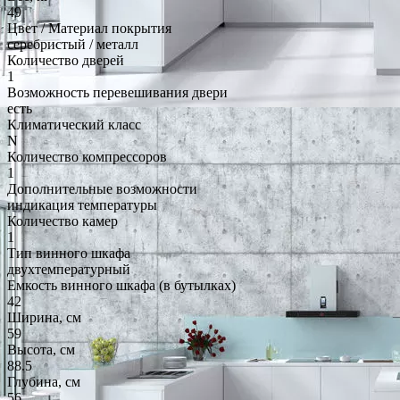
49
Цвет / Материал покрытия
серебристый / металл
Количество дверей
1
Возможность перевешивания двери
есть
Климатический класс
N
Количество компрессоров
1
Дополнительные возможности
индикация температуры
Количество камер
1
Тип винного шкафа
двухтемпературный
Емкость винного шкафа (в бутылках)
42
Ширина, см
59
Высота, см
88.5
Глубина, см
56