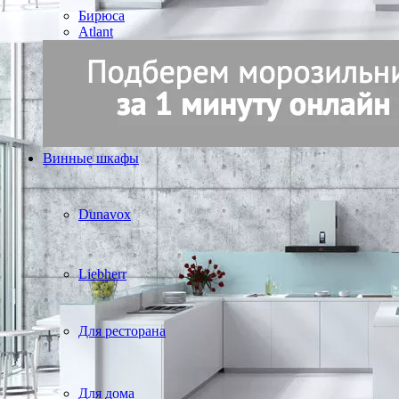
Бирюса
Atlant
Винные шкафы
Dunavox
Liebherr
Для ресторана
Для дома