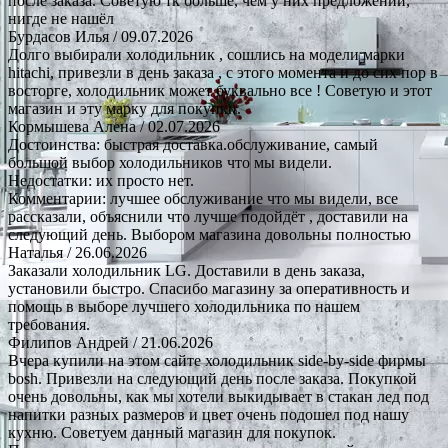
после заказа. Советую тк больше, чем у них предложений,
нигде не нашёл
Бурдасов Илья
/ 09.07.2026
Долго выбирали холодильник , сошлись на модели марки
hitachi, привезли в день заказа , с этого момента и до сих пор в
восторге, холодильник может буквально все ! Советую и этот
магазин и эту марку для покупки.
Кормышева Алена
/ 02.07.2026
Достоинства: быстрая доставка.обслуживание, самый
большой выбор холодильников что мы видели.
Недостатки: их просто нет.
Комментарии: лучшее обслуживание что мы видели, все
рассказали, объяснили что лучше подойдёт , доставили на
следующий день. Выбором магазина довольны полностью
Наталья
/ 26.06.2026
Заказали холодильник LG. Доставили в день заказа,
установили быстро. Спасибо магазину за оперативность и
помощь в выборе лучшего холодильника по нашем
требования.
Филипов Андрей
/ 21.06.2026
Вчера купили на этом сайте холодильник side-by-side фирмы
bosh. Привезли на следующий день после заказа. Покупкой
очень довольны, как мы хотели выкидывает в стакан лед под
напитки разных размеров и цвет очень подошел под нашу
кухню. Советуем данный магазин для покупок.