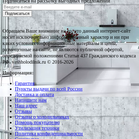
Подписаться на рассылку выгодных предложений
Подписаться
Обращаем Ваше внимание на то, что данный интернет-сайт
носит исключительно информационный характер и ни при
каких условиях информационные материалы и цены,
размещенные на сайте, не являются публичной офертой,
определяемой положениями Статьи 437 Гражданского кодекса
РФ. vashholodilnik.ru © 2016-2026
Информация:
Гарантия
Пункты выдачи по всей России
Доставка и оплата
Напишите нам
Наш адрес
Отзывы
Отзывы о холодильниках
Помощь покупателю
Утилизация техники
Политика конфиденциальности