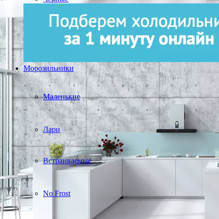
Морозильники
Маленькие
Лари
Встраиваемые
No Frost