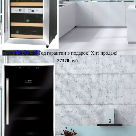
Caso WineDuett 12
Сезонная скидка
Год гарантии в подарок!
Хит продаж!
27370
руб.