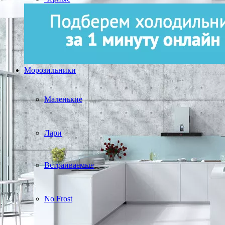
Морозильники
Маленькие
Лари
Встраиваемые
No Frost