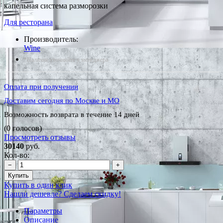
капельная система разморозки
Для ресторана
Производитель:
Wine
*Наличие уточняйте у менеджера
Оплата при получении
Доставим сегодня по Москве и МО
Возможность возврата в течение 14 дней
(0 голосов)
Просмотреть отзывы
30140
руб.
Кол-во:
−
+
Купить
Купить в один клик
Нашли дешевле? Сделаем скидку!
Параметры
Описание