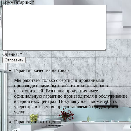
Комментарий:
*
Оценка:
*
Гарантия качества на товар
Мы работаем только с сертифицированными
производителями бытовой техники от заводов
изготовителей. Вся наша продукция имеет
официальную гарантию производителя и обслуживание
в сервисных центрах. Покупая у нас - можете быть
уверенны в качестве предоставляемой продукции и
услуг.
Гарантия низких цен