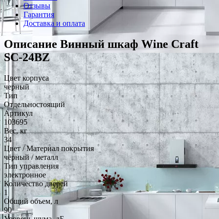
Отзывы
Гарантия
Доставка и оплата
Описание Винный шкаф Wine Craft
SC-24BZ
Цвет корпуса
черный
Тип
Отдельностоящий
Артикул
103695
Вес, кг
34
Цвет / Материал покрытия
чёрный / металл
Тип управления
электронное
Количество дверей
1
Общий объем, л
90
Уровень шума, дБ