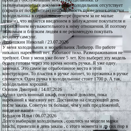
эксплуатационных документах на холодильник отсутствует
(скрыта от потребителя) необходимость проведения очистки
холодильника в сервисном центре (причем за не малые
деньги), что является введением в заблуждение покупателя и
проявлением неуважительного к нему отношения. И поэтому
знакомым и близким людям я не рекомендую покупать
технику самсунг.
Любишкин Николай
/ 23.07.2026
У меня холодильник и морозильник Либхерр. По работе
никаких нареканий нет. Работают тихо. Размораживания не
требуют. Они у меня уже более 5 лет. Кто выберет эту модель
будьте готовы через это время менять ручки. Я уже одну
заменил. Это самое не отработанное место в этой
конструкции. То пластик в ручке лопнет, то пружинка в ручке
сломается. Одна ручка в холодильнике стоит 1700 р. А так,
холодильник хороший.
Осипов Дмитрий
/ 14.07.2026
Купил здесь винный шкаф, покупкой доволен, пока
нареканий к магазину нет. Доставили на следующий день
после заказа. Советую тк больше, чем у них предложений,
нигде не нашёл
Бурдасов Илья
/ 06.07.2026
Долго выбирали холодильник , сошлись на модели марки
hitachi, привезли в день заказа , с этого момента и до сих пор в