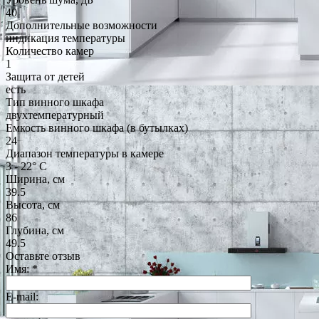
40
Дополнительные возможности
индикация температуры
Количество камер
1
Защита от детей
есть
Тип винного шкафа
двухтемпературный
Емкость винного шкафа (в бутылках)
24
Диапазон температуры в камере
3 - 22° С
Ширина, см
39.5
Высота, см
86
Глубина, см
49.5
Оставьте отзыв
Имя:
*
E-mail: