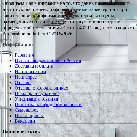
Обращаем Ваше внимание на то, что данный интернет-сайт
носит исключительно информационный характер и ни при
каких условиях информационные материалы и цены,
размещенные на сайте, не являются публичной офертой,
определяемой положениями Статьи 437 Гражданского кодекса
РФ. vashholodilnik.ru © 2016-2026
Информация:
Гарантия
Пункты выдачи по всей России
Доставка и оплата
Напишите нам
Наш адрес
Отзывы
Отзывы о холодильниках
Помощь покупателю
Утилизация техники
Политика конфиденциальности
Самовывоз
Поставщикам
Вакансии
Наши контакты: