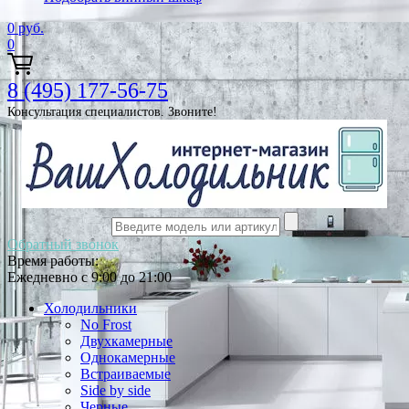
0
руб.
0
8 (495) 177-56-75
Консультация специалистов. Звоните!
Обратный звонок
Время работы:
Ежедневно с 9:00 до 21:00
Холодильники
No Frost
Двухкамерные
Однокамерные
Встраиваемые
Side by side
Черные