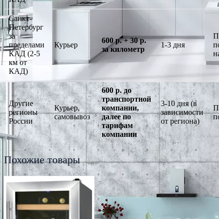
Санкт-
Петербург
за
П
600 р. + 30 р.
пределами
Курьер
1-3 дня
п
за километр
КАД (2-5
н
км от
КАД)
600 р. до
транспортной
Другие
3-10 дня (в
Курьер,
компании,
П
регионы
зависимости
самовывоз
далее по
п
России
от региона)
тарифам
компании
Похожие товары