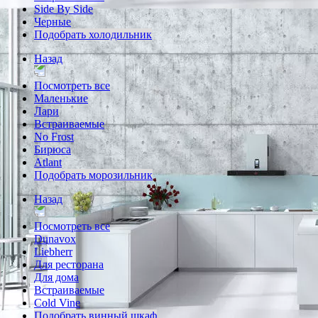
Side By Side
Черные
Подобрать холодильник
Назад
Посмотреть все
Маленькие
Лари
Встраиваемые
No Frost
Бирюса
Atlant
Подобрать морозильник
Назад
Посмотреть все
Dunavox
Liebherr
Для ресторана
Для дома
Встраиваемые
Cold Vine
Подобрать винный шкаф