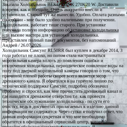
Заказала Холодильник BEKO RCNK 270K20 W. Доставили
вовремя. как и обещали. Очень аккуратно внесли и
установили. Старый тут же вынесли. Удобно. Оплата разными
способами - мне было удобно наличными при получении.
Холодильник. работает тише старого. При установке
получила полную информацию об установке холодильника
или вызове мастера для установки холодильника.
Представлен полный пакет документов, без напоминаний
Андрей
/ 26.07.2026
Холодильник Самсунг RL50RR был куплен в декабре 2014, 3
года работал не плохо, но потом стала настраиваться
морозильная камера вплоть до появления ошибки и
отключения холодильника, периодическое появление воды на
полу под дверкой морозильной камеры говорило о том, что
причиной плохой работы скорее всего является засор
дренажного канала. Я обратился в на горячую линию по
технической поддержке Самсунг, подробно обозначил
проблему и спросил, как мне прочистить дренажный канал и
где находится дренажное отверстие т.е. как провести
техническое обслуживание холодильника - по сути его
очистку, ведь в документах прилагаемых к изделию данной
информации не содержится. Через сутки я получил ответ, что
данная информация секретная и что мне необходимо
обратится в официальный сервисный центр, который
проведет обслуживание моего холодильника. В