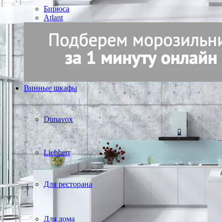
Бирюса
Atlant
Винные шкафы
Dunavox
Liebherr
Для ресторана
Для дома