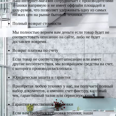
Наш интернет-магазин сотрудничает с производителями
техники напрямую и не имеет оффлайн площадей и
шоу-румов, что позволяет удерживать одну из самых
низких цен на рынке бытовой техники.
Полный возврат стоимости
Мы полностью вернем вам деньги если товар будет не
соответстовать описанию на сайте, либо не будет
доставлен вовремя.
Возврат платежа по счету
Если товар не соотвутствует описанию или имеет
другие несоответствия, мы возвращаем средства на счет,
с которого производилась оплата.
Юридическая защита и гарантия
Приобретая любую технику у нас, вы получаете полный
набор документов, а именно: счет фактуру, кассовый
чек, гарантийный талон или сервисную книгу.
Гарантия качественной установки
Если вам требуется установка техники, наши