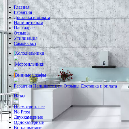
Главная
Гарантия
Доставка и оплата
Напишите нам
Наш адрес
Отзывы
Утилизация
Самовывоз
Холодильники
Морозильники
Винные шкафы
Гарантия
Напишите нам
Отзывы
Доставка и оплата
Назад
Посмотреть все
No Frost
Двухкамерные
Однокамерные
Встраиваемые