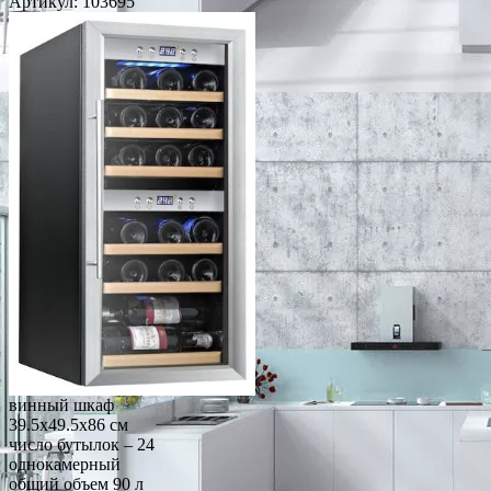
Артикул:
103695
винный шкаф
39.5x49.5x86 см
число бутылок – 24
однокамерный
общий объем 90 л