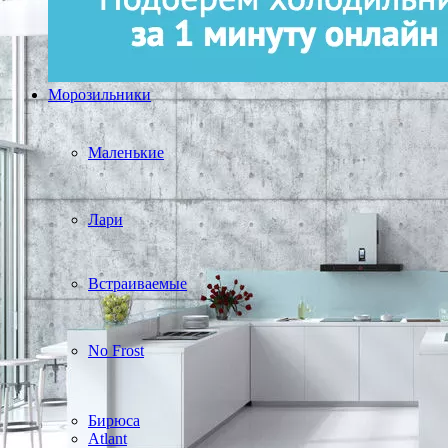
Морозильники
Маленькие
Лари
Встраиваемые
No Frost
Бирюса
Atlant