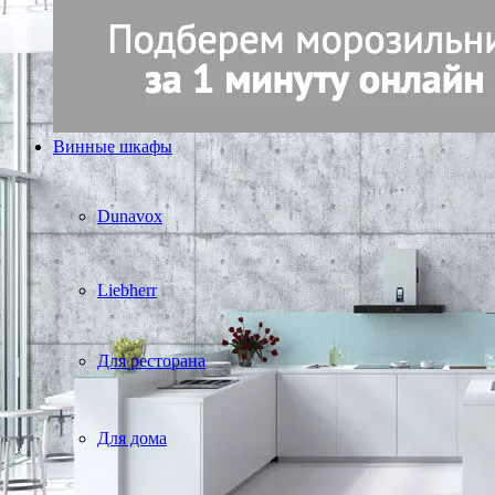
Винные шкафы
Dunavox
Liebherr
Для ресторана
Для дома