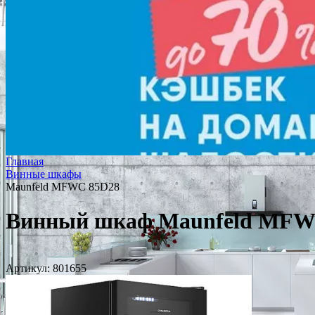
Главная
Винные шкафы
Maunfeld MFWC 85D28
Винный шкаф Maunfeld MFW
Артикул:
801655