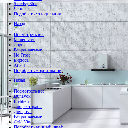
Side By Side
Черные
Подобрать холодильник
Назад
Посмотреть все
Маленькие
Лари
Встраиваемые
No Frost
Бирюса
Atlant
Подобрать морозильник
Назад
Посмотреть все
Dunavox
Liebherr
Для ресторана
Для дома
Встраиваемые
Cold Vine
Подобрать винный шкаф