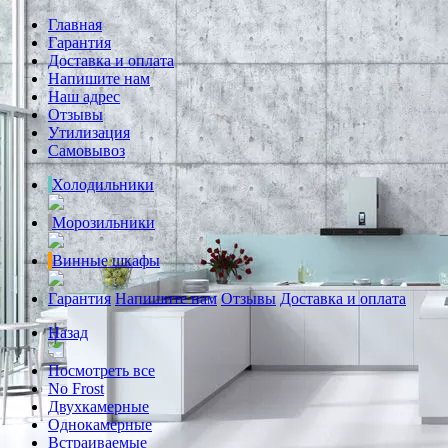
Главная
Гарантия
Доставка и оплата
Напишите нам
Наш адрес
Отзывы
Утилизация
Самовывоз
Холодильники
Морозильники
Винные шкафы
Гарантия
Напишите нам
Отзывы
Доставка и оплата
Назад
Посмотреть все
No Frost
Двухкамерные
Однокамерные
Встраиваемые