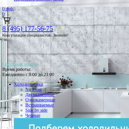
0
руб.
0
8 (495) 177-56-75
Консультация специалистов. Звоните!
Обратный звонок
Время работы:
Ежедневно с 9:00 до 21:00
Холодильники
No Frost
Двухкамерные
Однокамерные
Встраиваемые
Side by side
Черные