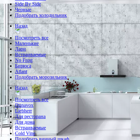
Side By Side
Черные
Подобрать холодильник
Назад
Посмотреть все
Маленькие
Лари
Встраиваемые
No Frost
Бирюса
Atlant
Подобрать морозильник
Назад
Посмотреть все
Dunavox
Liebherr
Для ресторана
Для дома
Встраиваемые
Cold Vine
Подобрать винный шкаф