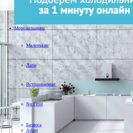
Морозильники
Маленькие
Лари
Встраиваемые
No Frost
Бирюса
Atlant