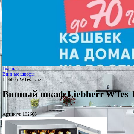
Главная
Винные шкафы
Liebherr WTes 1753
Винный шкаф Liebherr WTes 
Артикул:
102666