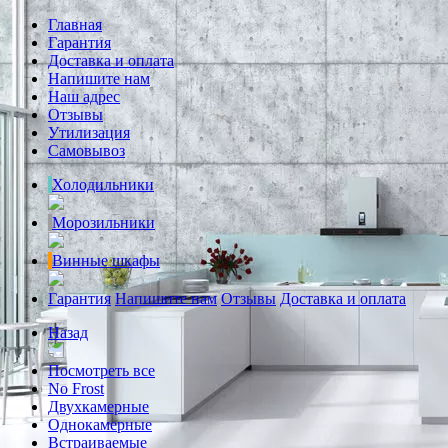
Главная
Гарантия
Доставка и оплата
Напишите нам
Наш адрес
Отзывы
Утилизация
Самовывоз
Холодильники
Морозильники
Винные шкафы
Гарантия
Напишите нам
Отзывы
Доставка и оплата
Назад
Посмотреть все
No Frost
Двухкамерные
Однокамерные
Встраиваемые