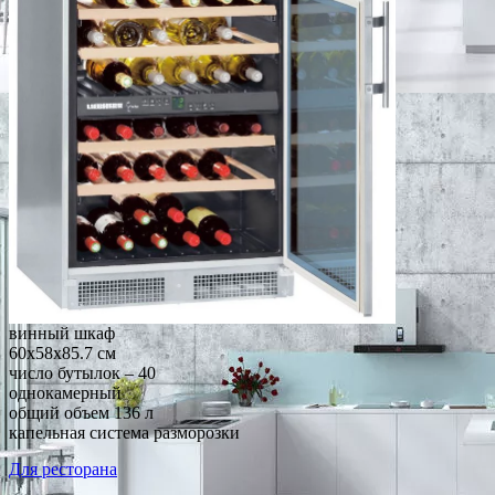
винный шкаф
60x58x85.7 см
число бутылок – 40
однокамерный
общий объем 136 л
капельная система разморозки
Для ресторана