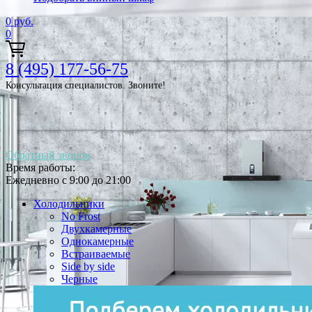
0
руб.
0
8 (495) 177-56-75
Консультация специалистов. Звоните!
Обратный звонок
Время работы:
Ежедневно с 9:00 до 21:00
Холодильники
No Frost
Двухкамерные
Однокамерные
Встраиваемые
Side by side
Черные