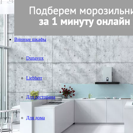
Винные шкафы
Dunavox
Liebherr
Для ресторана
Для дома