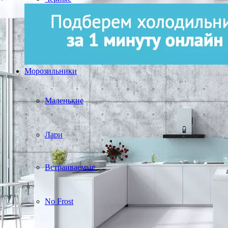
Морозильники
Маленькие
Лари
Встраиваемые
No Frost