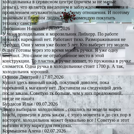
холодильника в сервисном центре (причем за не малые
деньги), что является введением в заблуждение покупателя и
проявлением неуважительного к нему отношения. И поэтому
знакомым и близким людям я не рекомендую покупать
технику самсунг.
Любишкин Николай
/ 26.07.2026
У меня холодильник и морозильник Либхерр. По работе
никаких нареканий нет. Работают тихо. Размораживания не
требуют. Они у меня уже более 5 лет. Кто выберет эту модель
будьте готовы через это время менять ручки. Я уже одну
заменил. Это самое не отработанное место в этой
конструкции. То пластик в ручке лопнет, то пружинка в ручке
сломается. Одна ручка в холодильнике стоит 1700 р. А так,
холодильник хороший.
Осипов Дмитрий
/ 17.07.2026
Купил здесь винный шкаф, покупкой доволен, пока
нареканий к магазину нет. Доставили на следующий день
после заказа. Советую тк больше, чем у них предложений,
нигде не нашёл
Бурдасов Илья
/ 09.07.2026
Долго выбирали холодильник , сошлись на модели марки
hitachi, привезли в день заказа , с этого момента и до сих пор в
восторге, холодильник может буквально все ! Советую и этот
магазин и эту марку для покупки.
Кормышева Алена
/ 02.07.2026