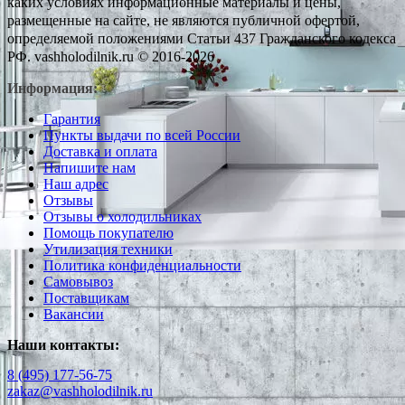
каких условиях информационные материалы и цены,
размещенные на сайте, не являются публичной офертой,
определяемой положениями Статьи 437 Гражданского кодекса
РФ. vashholodilnik.ru © 2016-2026
Информация:
Гарантия
Пункты выдачи по всей России
Доставка и оплата
Напишите нам
Наш адрес
Отзывы
Отзывы о холодильниках
Помощь покупателю
Утилизация техники
Политика конфиденциальности
Самовывоз
Поставщикам
Вакансии
Наши контакты:
8 (495) 177-56-75
zakaz@vashholodilnik.ru