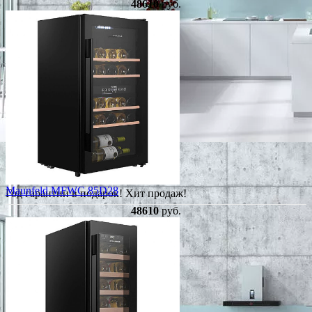
48610
руб.
Maunfeld MFWC 85D28
Год гарантии в подарок!
Хит продаж!
48610
руб.