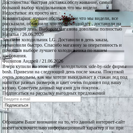
Достоинства: быстрая доставка.обслуживание, самый
большой выбор холодильников что мы видели.
Недостатки: их просто нет.
Комментарии: лучшее обслуживание что мы видели, все
рассказали, объяснили что лучше подойдёт , доставили на
следующий день. Выбором магазина довольны полностью
Наталья
/ 26.06.2026
Заказали холодильник LG. Доставили в день заказа,
установили быстро. Спасибо магазину за оперативность и
помощь в выборе лучшего холодильника по нашем
требования.
Филипов Андрей
/ 21.06.2026
Вчера купили на этом сайте холодильник side-by-side фирмы
bosh. Привезли на следующий день после заказа. Покупкой
очень довольны, как мы хотели выкидывает в стакан лед под
напитки разных размеров и цвет очень подошел под нашу
кухню. Советуем данный магазин для покупок.
Подписаться на рассылку выгодных предложений
Подписаться
Обращаем Ваше внимание на то, что данный интернет-сайт
носит исключительно информационный характер и ни при