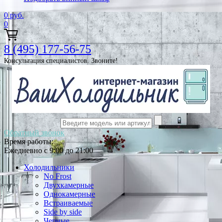
0
руб.
0
8 (495) 177-56-75
Консультация специалистов. Звоните!
Обратный звонок
Время работы:
Ежедневно с 9:00 до 21:00
Холодильники
No Frost
Двухкамерные
Однокамерные
Встраиваемые
Side by side
Черные