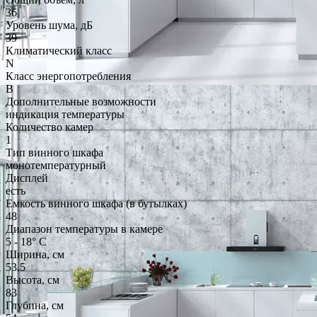
36
Уровень шума, дБ
39
Климатический класс
N
Класс энергопотребления
B
Дополнительные возможности
индикация температуры
Количество камер
1
Тип винного шкафа
монотемпературный
Дисплей
есть
Емкость винного шкафа (в бутылках)
48
Диапазон температуры в камере
5 - 18° С
Ширина, см
53.5
Высота, см
83
Глубина, см