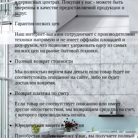
в сервисных центрах. Покупая у нас - можете быть
уверенны в качестве предоставляемой продукции и
услуг.
Гарантия низких цен
Наш интернет-магазин сотрудничает с производителями
техники напрямую и не имеет оффлайн площадей и
шоу-румов, что позволяет удерживать одну из самых
низких цен на рынке бытовой техники.
Полный возврат стоимости
Мы полностью вернем вам деньги если товар будет не
соответстовать описанию на сайте, либо не будет
доставлен вовремя.
Возврат платежа по счету
Если товар не соотвутствует описанию или имеет
другие несоответствия, мы возвращаем средства на счет,
с которого производилась оплата.
Юридическая защита и гарантия
Приобретая любую технику у нас, вы получаете полный