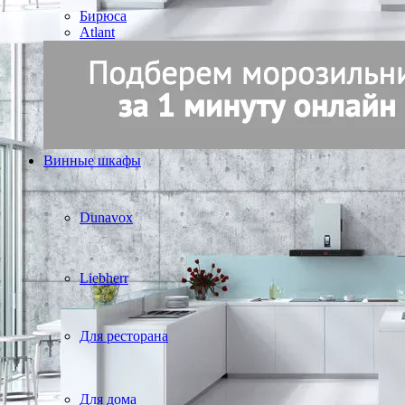
Бирюса
Atlant
Винные шкафы
Dunavox
Liebherr
Для ресторана
Для дома