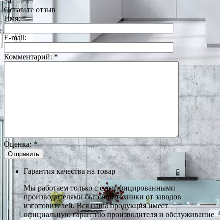
54
Оставьте отзыв
Имя:
*
E-mail:
Комментарий:
*
Оценка:
*
Гарантия качества на товар
Мы работаем только с сертифицированными
производителями бытовой техники от заводов
изготовителей. Вся наша продукция имеет
официальную гарантию производителя и обслуживание