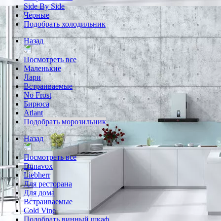
Side By Side
Черные
Подобрать холодильник
Назад
Посмотреть все
Маленькие
Лари
Встраиваемые
No Frost
Бирюса
Atlant
Подобрать морозильник
Назад
Посмотреть все
Dunavox
Liebherr
Для ресторана
Для дома
Встраиваемые
Cold Vine
Подобрать винный шкаф