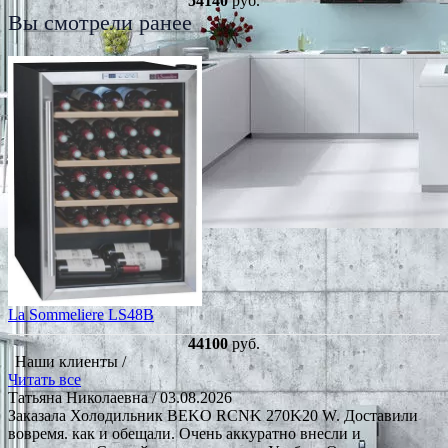
54140
руб.
Вы смотрели ранее
La Sommeliere LS48B
44100
руб.
Наши клиенты /
Читать все
Татьяна Николаевна
/ 03.08.2026
Заказала Холодильник BEKO RCNK 270K20 W. Доставили
вовремя. как и обещали. Очень аккуратно внесли и