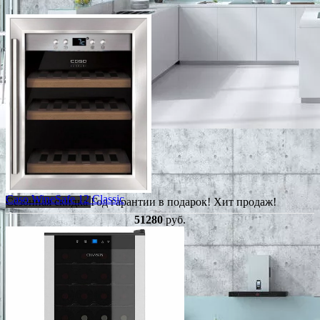
Caso WineSafe 12 Classic
Сезонная скидка
Год гарантии в подарок!
Хит продаж!
51280
руб.