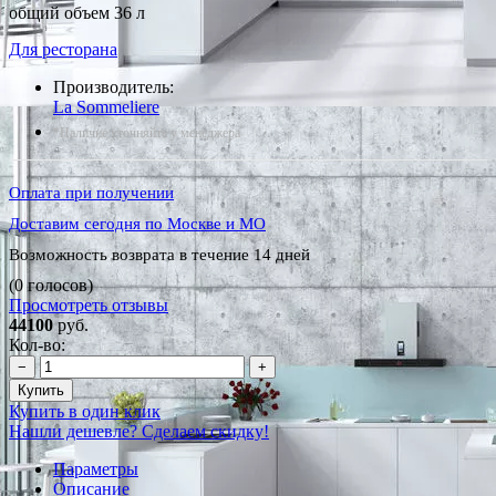
общий объем 36 л
Для ресторана
Производитель:
La Sommeliere
*Наличие уточняйте у менеджера
Оплата при получении
Доставим сегодня по Москве и МО
Возможность возврата в течение 14 дней
(0 голосов)
Просмотреть отзывы
44100
руб.
Кол-во:
−
+
Купить
Купить в один клик
Нашли дешевле? Сделаем скидку!
Параметры
Описание