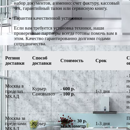
набор документов, а именно: счет фактуру, кассовый
чек, гарантийный талон или сервисную книгу.
Гарантия качественной установки
Если вам требуется установка техники, наши
проверенные партнеры всегда готовы помочь вам в
этом. Качество гарантированно долгими годами
сотрудничества.
Регион
Способ
С
Стоимость
Срок
доставки
доставки
о
-
п
Москва в
н
Курьер
-
600 р.
пределах
1-3 дня
-
Самовывоз
-
100 р.
МКАД
п
н
и
Москва за
П
600 р. + 30 р.
пределами
Курьер
1-3 дня
п
за километр
МКАД
н