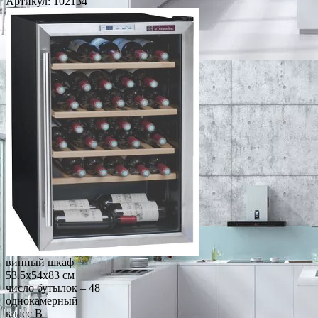
Артикул:
102134
винный шкаф
53.5x54x83 см
число бутылок – 48
однокамерный
класс B