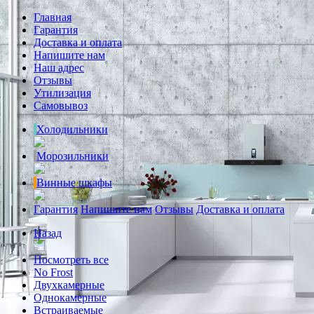
Главная
Гарантия
Доставка и оплата
Напишите нам
Наш адрес
Отзывы
Утилизация
Самовывоз
Холодильники
Морозильники
Винные шкафы
Гарантия
Напишите нам
Отзывы
Доставка и оплата
Назад
Посмотреть все
No Frost
Двухкамерные
Однокамерные
Встраиваемые