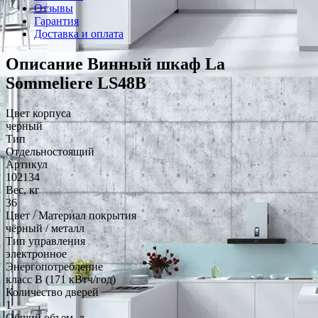
Отзывы
Гарантия
Доставка и оплата
Описание Винный шкаф La
Sommeliere LS48B
Цвет корпуса
черный
Тип
Отдельностоящий
Артикул
102134
Вес, кг
36
Цвет / Материал покрытия
чёрный / металл
Тип управления
электронное
Энергопотребление
класс B (171 кВтч/год)
Количество дверей
1
Общий объем, л