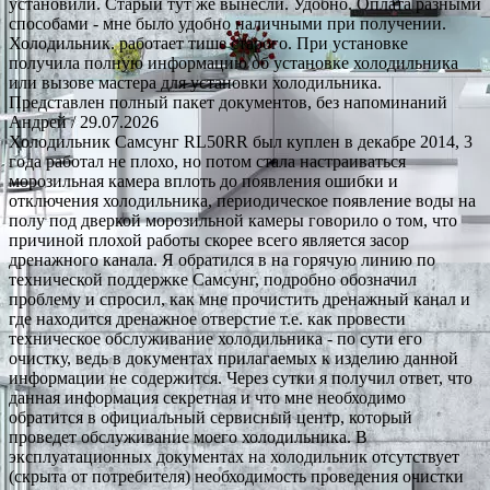
установили. Старый тут же вынесли. Удобно. Оплата разными
способами - мне было удобно наличными при получении.
Холодильник. работает тише старого. При установке
получила полную информацию об установке холодильника
или вызове мастера для установки холодильника.
Представлен полный пакет документов, без напоминаний
Андрей
/ 29.07.2026
Холодильник Самсунг RL50RR был куплен в декабре 2014, 3
года работал не плохо, но потом стала настраиваться
морозильная камера вплоть до появления ошибки и
отключения холодильника, периодическое появление воды на
полу под дверкой морозильной камеры говорило о том, что
причиной плохой работы скорее всего является засор
дренажного канала. Я обратился в на горячую линию по
технической поддержке Самсунг, подробно обозначил
проблему и спросил, как мне прочистить дренажный канал и
где находится дренажное отверстие т.е. как провести
техническое обслуживание холодильника - по сути его
очистку, ведь в документах прилагаемых к изделию данной
информации не содержится. Через сутки я получил ответ, что
данная информация секретная и что мне необходимо
обратится в официальный сервисный центр, который
проведет обслуживание моего холодильника. В
эксплуатационных документах на холодильник отсутствует
(скрыта от потребителя) необходимость проведения очистки