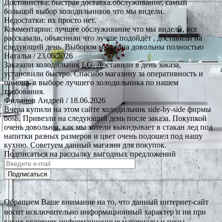
Достоинства: быстрая доставка.обслуживание, самый
большой выбор холодильников что мы видели.
Недостатки: их просто нет.
Комментарии: лучшее обслуживание что мы видели, все
рассказали, объяснили что лучше подойдёт , доставили на
следующий день. Выбором магазина довольны полностью
Наталья
/ 23.06.2026
Заказали холодильник LG. Доставили в день заказа,
установили быстро. Спасибо магазину за оперативность и
помощь в выборе лучшего холодильника по нашем
требования.
Филипов Андрей
/ 18.06.2026
Вчера купили на этом сайте холодильник side-by-side фирмы
bosh. Привезли на следующий день после заказа. Покупкой
очень довольны, как мы хотели выкидывает в стакан лед под
напитки разных размеров и цвет очень подошел под нашу
кухню. Советуем данный магазин для покупок.
Подписаться на рассылку выгодных предложений
Подписаться
Обращаем Ваше внимание на то, что данный интернет-сайт
носит исключительно информационный характер и ни при
каких условиях информационные материалы и цены,