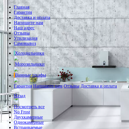
Главная
Гарантия
Доставка и оплата
Напишите нам
Наш адрес
Отзывы
Утилизация
Самовывоз
Холодильники
Морозильники
Винные шкафы
Гарантия
Напишите нам
Отзывы
Доставка и оплата
Назад
Посмотреть все
No Frost
Двухкамерные
Однокамерные
Встраиваемые