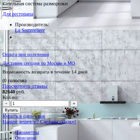
капельная система разморозки
Для ресторана
Производитель:
La Sommeliere
*Наличие уточняйте у менеджера
Оплата при получении
Доставим сегодня по Москве и МО
Возможность возврата в течение 14 дней
(0 голосов)
Просмотреть отзывы
82640
руб.
Кол-во:
−
+
Купить
Купить в один клик
Нашли дешевле? Сделаем скидку!
Параметры
Описание