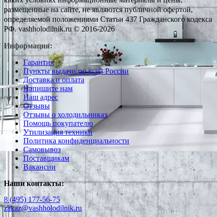
размещенные на сайте, не являются публичной офертой,
определяемой положениями Статьи 437 Гражданского кодекса
РФ. vashholodilnik.ru © 2016-2026
Информация:
Гарантия
Пункты выдачи по всей России
Доставка и оплата
Напишите нам
Наш адрес
Отзывы
Отзывы о холодильниках
Помощь покупателю
Утилизация техники
Политика конфиденциальности
Самовывоз
Поставщикам
Вакансии
Наши контакты:
8 (495) 177-56-75
zakaz@vashholodilnik.ru