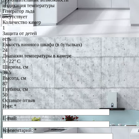
индикация температуры
Генератор льда
отсутствует
Количество камер
1
Защита от детей
есть
Емкость винного шкафа (в бутылках)
24
Диапазон температуры в камере
3 - 22° С
Ширина, см
39.5
Высота, см
87
Глубина, см
50
Оставьте отзыв
Имя:
*
E-mail:
Комментарий:
*