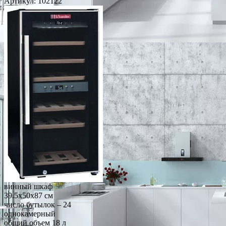
Артикул:
102122
винный шкаф
39.5x50x87 см
число бутылок – 24
однокамерный
общий объем 18 л