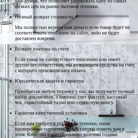
шоу-румов, что позволяет удерживать одну из самых
низких цен на рынке бытовой техники.
Полный возврат стоимости
Мы полностью вернем вам деньги если товар будет не
соответстовать описанию на сайте, либо не будет
доставлен вовремя.
Возврат платежа по счету
Если товар не соотвутствует описанию или имеет
другие несоответствия, мы возвращаем средства на счет,
с которого производилась оплата.
Юридическая защита и гарантия
Приобретая любую технику у нас, вы получаете полный
набор документов, а именно: счет фактуру, кассовый
чек, гарантийный талон или сервисную книгу.
Гарантия качественной установки
Если вам требуется установка техники, наши
проверенные партнеры всегда готовы помочь вам в
этом. Качество гарантированно долгими годами