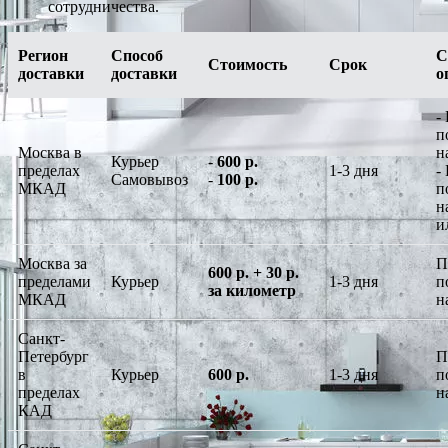
сотрудничества.
Регион
Способ
С
Стоимость
Срок
доставки
доставки
о
-
п
Москва в
н
Курьер
-
600 р.
пределах
1-3 дня
-
Самовывоз
-
100 р.
МКАД
п
н
и
Москва за
П
600 р. + 30 р.
пределами
Курьер
1-3 дня
п
за километр
МКАД
н
Санкт-
Петербург
П
в
Курьер
600 р.
1-3 дня
п
пределах
н
КАД