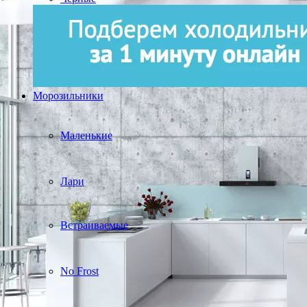
Морозильники
Маленькие
Лари
Встраиваемые
No Frost