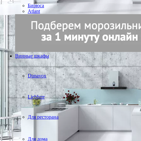
Бирюса
Atlant
Винные шкафы
Dunavox
Liebherr
Для ресторана
Для дома