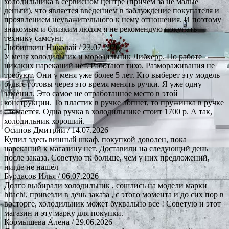
холодильника в сервисном центре (причем за не малые
деньги), что является введением в заблуждение покупателя и
проявлением неуважительного к нему отношения. И поэтому
знакомым и близким людям я не рекомендую покупать
технику самсунг.
Любишкин Николай
/ 23.07.2026
У меня холодильник и морозильник Либхерр. По работе
никаких нареканий нет. Работают тихо. Размораживания не
требуют. Они у меня уже более 5 лет. Кто выберет эту модель
будьте готовы через это время менять ручки. Я уже одну
заменил. Это самое не отработанное место в этой
конструкции. То пластик в ручке лопнет, то пружинка в ручке
сломается. Одна ручка в холодильнике стоит 1700 р. А так,
холодильник хороший.
Осипов Дмитрий
/ 14.07.2026
Купил здесь винный шкаф, покупкой доволен, пока
нареканий к магазину нет. Доставили на следующий день
после заказа. Советую тк больше, чем у них предложений,
нигде не нашёл
Бурдасов Илья
/ 06.07.2026
Долго выбирали холодильник , сошлись на модели марки
hitachi, привезли в день заказа , с этого момента и до сих пор в
восторге, холодильник может буквально все ! Советую и этот
магазин и эту марку для покупки.
Кормышева Алена
/ 29.06.2026