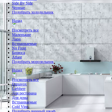
Side By Side
Черные
Подобрать холодильник
Назад
Посмотреть все
Маленькие
Лари
Встраиваемые
No Frost
Бирюса
Atlant
Подобрать морозильник
Назад
Посмотреть все
Dunavox
Liebherr
Для ресторана
Для дома
Встраиваемые
Cold Vine
Подобрать винный шкаф