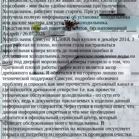
установили. Старый тут же вынесли. Удобно. Оплата разными
способами - мне было удобно наличными при получении.
Холодильник. работает тише старого. При установке
получила полную информацию об установке холодильника
или вызове мастера для установки холодильника.
Представлен полный пакет документов, без напоминаний
Андрей
/ 26.07.2026
Холодильник Самсунг RL50RR был куплен в декабре 2014, 3
года работал не плохо, но потом стала настраиваться
морозильная камера вплоть до появления ошибки и
отключения холодильника, периодическое появление воды на
полу под дверкой морозильной камеры говорило о том, что
причиной плохой работы скорее всего является засор
дренажного канала. Я обратился в на горячую линию по
технической поддержке Самсунг, подробно обозначил
проблему и спросил, как мне прочистить дренажный канал и
где находится дренажное отверстие т.е. как провести
техническое обслуживание холодильника - по сути его
очистку, ведь в документах прилагаемых к изделию данной
информации не содержится. Через сутки я получил ответ, что
данная информация секретная и что мне необходимо
обратится в официальный сервисный центр, который
проведет обслуживание моего холодильника. В
эксплуатационных документах на холодильник отсутствует
(скрыта от потребителя) необходимость проведения очистки