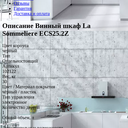
Отзывы
Гарантия
Доставка и оплата
Описание Винный шкаф La
Sommeliere ECS25.2Z
Цвет корпуса
черный
Тип
Отдельностоящий
Артикул
102122
Вес, кг
30
Цвет / Материал покрытия
чёрный / пластик
Тип управления
электронное
Количество дверей
1
Общий объем, л
18
Дополнительные возможности