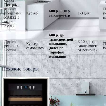
Санкт-
Петербург
за
П
600 р. + 30 р.
пределами
Курьер
1-3 дня
п
за километр
КАД (2-5
н
км от
КАД)
600 р. до
транспортной
Другие
3-10 дня (в
Курьер,
компании,
П
регионы
зависимости
самовывоз
далее по
п
России
от региона)
тарифам
компании
Похожие товары