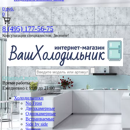
0
руб.
0
8 (495) 177-56-75
Консультация специалистов. Звоните!
Обратный звонок
Время работы:
Ежедневно с 9:00 до 21:00
Холодильники
No Frost
Двухкамерные
Однокамерные
Встраиваемые
Side by side
Черные