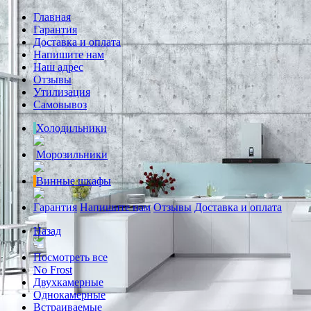
Главная
Гарантия
Доставка и оплата
Напишите нам
Наш адрес
Отзывы
Утилизация
Самовывоз
Холодильники
Морозильники
Винные шкафы
Гарантия
Напишите нам
Отзывы
Доставка и оплата
Назад
Посмотреть все
No Frost
Двухкамерные
Однокамерные
Встраиваемые