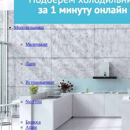
Морозильники
Маленькие
Лари
Встраиваемые
No Frost
Бирюса
Atlant