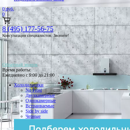
0
руб.
0
8 (495) 177-56-75
Консультация специалистов. Звоните!
Обратный звонок
Время работы:
Ежедневно с 9:00 до 21:00
Холодильники
No Frost
Двухкамерные
Однокамерные
Встраиваемые
Side by side
Черные