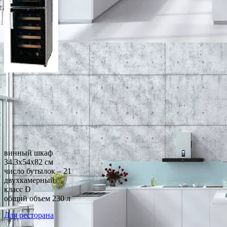
винный шкаф
34.3x54x82 см
число бутылок – 21
двухкамерный
класс D
общий объем 230 л
Для ресторана