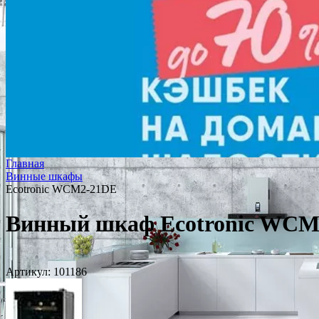
Главная
Винные шкафы
Ecotronic WCM2-21DE
Винный шкаф Ecotronic WCM
Артикул:
101186