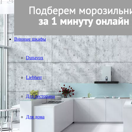
Винные шкафы
Dunavox
Liebherr
Для ресторана
Для дома