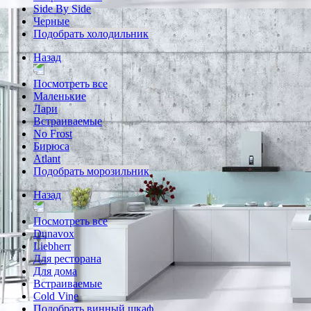
Side By Side
Черные
Подобрать холодильник
Назад
Посмотреть все
Маленькие
Лари
Встраиваемые
No Frost
Бирюса
Atlant
Подобрать морозильник
Назад
Посмотреть все
Dunavox
Liebherr
Для ресторана
Для дома
Встраиваемые
Cold Vine
Подобрать винный шкаф