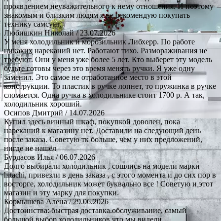
проявлением неуважительного к нему отношения. И поэтому
знакомым и близким людям я не рекомендую покупать
технику самсунг.
Любишкин Николай
/ 23.07.2026
У меня холодильник и морозильник Либхерр. По работе
никаких нареканий нет. Работают тихо. Размораживания не
требуют. Они у меня уже более 5 лет. Кто выберет эту модель
будьте готовы через это время менять ручки. Я уже одну
заменил. Это самое не отработанное место в этой
конструкции. То пластик в ручке лопнет, то пружинка в ручке
сломается. Одна ручка в холодильнике стоит 1700 р. А так,
холодильник хороший.
Осипов Дмитрий
/ 14.07.2026
Купил здесь винный шкаф, покупкой доволен, пока
нареканий к магазину нет. Доставили на следующий день
после заказа. Советую тк больше, чем у них предложений,
нигде не нашёл
Бурдасов Илья
/ 06.07.2026
Долго выбирали холодильник , сошлись на модели марки
hitachi, привезли в день заказа , с этого момента и до сих пор в
восторге, холодильник может буквально все ! Советую и этот
магазин и эту марку для покупки.
Кормышева Алена
/ 29.06.2026
Достоинства: быстрая доставка.обслуживание, самый
большой выбор холодильников что мы видели.