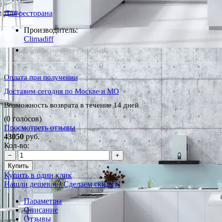
Для ресторана
Производитель:
Climadiff
*Наличие уточняйте у менеджера
Оплата при получении
Доставим сегодня по Москве и МО
Возможность возврата в течение 14 дней
(0 голосов)
Просмотреть отзывы
43050
руб.
Кол-во:
−
+
Купить
Купить в один клик
Нашли дешевле? Сделаем скидку!
Параметры
Описание
Отзывы