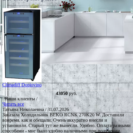
Climadiff Dopiovino
43050
руб.
Наши клиенты /
Читать все
Татьяна Николаевна
/ 31.07.2026
Заказала Холодильник BEKO RCNK 270K20 W. Доставили
вовремя. как и обещали. Очень аккуратно внесли и
установили. Старый тут же вынесли. Удобно. Оплата разными
способами - мне было удобно наличными при получении.