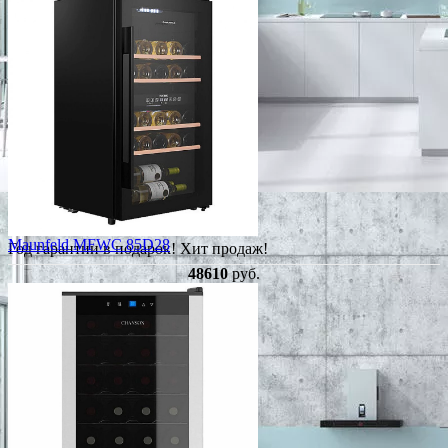
Maunfeld MFWC 85D28
Год гарантии в подарок!
Хит продаж!
48610
руб.