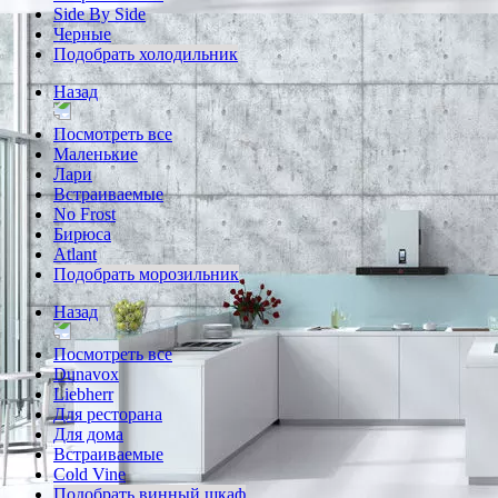
Side By Side
Черные
Подобрать холодильник
Назад
Посмотреть все
Маленькие
Лари
Встраиваемые
No Frost
Бирюса
Atlant
Подобрать морозильник
Назад
Посмотреть все
Dunavox
Liebherr
Для ресторана
Для дома
Встраиваемые
Cold Vine
Подобрать винный шкаф