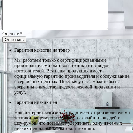
Оценка:
*
Гарантия качества на товар
Мы работаем только с сертифицированными
производителями бытовой техники от заводов
изготовителей. Вся наша продукция имеет
официальную гарантию производителя и обслуживание
в сервисных центрах. Покупая у нас - можете быть
уверенны в качестве предоставляемой продукции и
услуг.
Гарантия низких цен
Наш интернет-магазин сотрудничает с производителями
техники напрямую и не имеет оффлайн площадей и
шоу-румов, что позволяет удерживать одну из самых
низких цен на рынке бытовой техники.