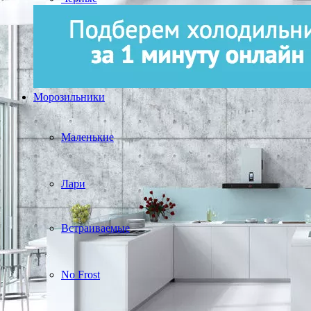
Морозильники
Маленькие
Лари
Встраиваемые
No Frost