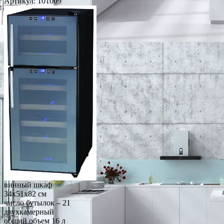
Артикул:
101009
винный шкаф
34x51x82 см
число бутылок – 21
двухкамерный
общий объем 16 л