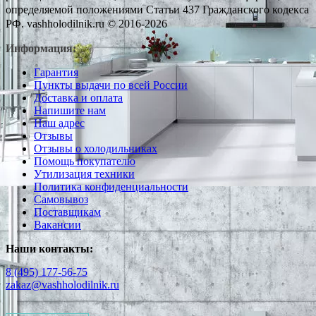
определяемой положениями Статьи 437 Гражданского кодекса
РФ. vashholodilnik.ru © 2016-2026
Информация:
Гарантия
Пункты выдачи по всей России
Доставка и оплата
Напишите нам
Наш адрес
Отзывы
Отзывы о холодильниках
Помощь покупателю
Утилизация техники
Политика конфиденциальности
Самовывоз
Поставщикам
Вакансии
Наши контакты:
8 (495) 177-56-75
zakaz@vashholodilnik.ru