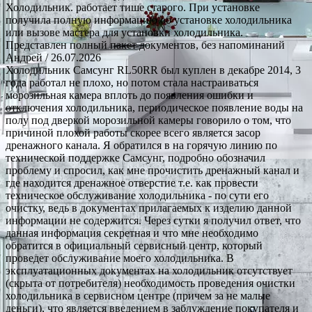
Холодильник. работает тише старого. При установке
получила полную информацию об установке холодильника
или вызове мастера для установки холодильника.
Представлен полный пакет документов, без напоминаний
Андрей
/ 26.07.2026
Холодильник Самсунг RL50RR был куплен в декабре 2014, 3
года работал не плохо, но потом стала настраиваться
морозильная камера вплоть до появления ошибки и
отключения холодильника, периодическое появление воды на
полу под дверкой морозильной камеры говорило о том, что
причиной плохой работы скорее всего является засор
дренажного канала. Я обратился в на горячую линию по
технической поддержке Самсунг, подробно обозначил
проблему и спросил, как мне прочистить дренажный канал и
где находится дренажное отверстие т.е. как провести
техническое обслуживание холодильника - по сути его
очистку, ведь в документах прилагаемых к изделию данной
информации не содержится. Через сутки я получил ответ, что
данная информация секретная и что мне необходимо
обратится в официальный сервисный центр, который
проведет обслуживание моего холодильника. В
эксплуатационных документах на холодильник отсутствует
(скрыта от потребителя) необходимость проведения очистки
холодильника в сервисном центре (причем за не малые
деньги), что является введением в заблуждение покупателя и