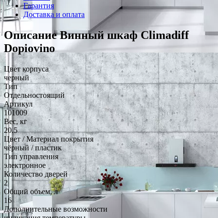
Гарантия
Доставка и оплата
Описание Винный шкаф Climadiff
Dopiovino
Цвет корпуса
черный
Тип
Отдельностоящий
Артикул
101009
Вес, кг
20.5
Цвет / Материал покрытия
чёрный / пластик
Тип управления
электронное
Количество дверей
2
Общий объем, л
16
Дополнительные возможности
индикация температуры