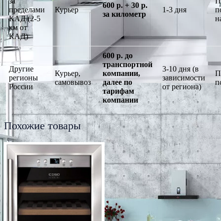
за
П
600 р. + 30 р.
пределами
Курьер
1-3 дня
п
за километр
КАД (2-5
н
км от
КАД)
600 р. до
транспортной
Другие
3-10 дня (в
Курьер,
компании,
П
регионы
зависимости
самовывоз
далее по
п
России
от региона)
тарифам
компании
Похожие товары