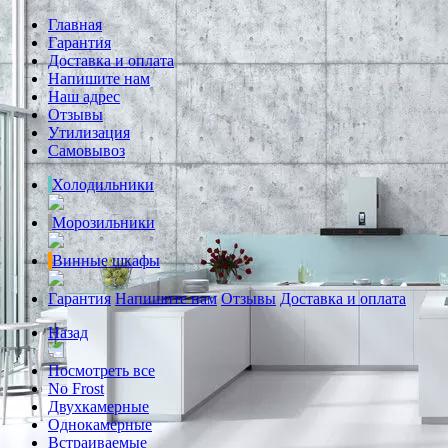
Главная
Гарантия
Доставка и оплата
Напишите нам
Наш адрес
Отзывы
Утилизация
Самовывоз
Холодильники
Морозильники
Винные шкафы
Гарантия
Напишите нам
Отзывы
Доставка и оплата
Назад
Посмотреть все
No Frost
Двухкамерные
Однокамерные
Встраиваемые