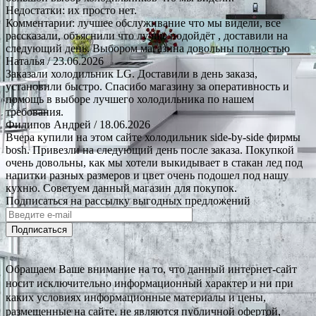
Недостатки: их просто нет.
Комментарии: лучшее обслуживание что мы видели, все
рассказали, объяснили что лучше подойдёт , доставили на
следующий день. Выбором магазина довольны полностью
Наталья
/ 23.06.2026
Заказали холодильник LG. Доставили в день заказа,
установили быстро. Спасибо магазину за оперативность и
помощь в выборе лучшего холодильника по нашем
требования.
Филипов Андрей
/ 18.06.2026
Вчера купили на этом сайте холодильник side-by-side фирмы
bosh. Привезли на следующий день после заказа. Покупкой
очень довольны, как мы хотели выкидывает в стакан лед под
напитки разных размеров и цвет очень подошел под нашу
кухню. Советуем данный магазин для покупок.
Подписаться на рассылку выгодных предложений
Подписаться
Обращаем Ваше внимание на то, что данный интернет-сайт
носит исключительно информационный характер и ни при
каких условиях информационные материалы и цены,
размещенные на сайте, не являются публичной офертой,