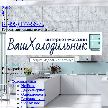
0
руб.
0
8 (495) 177-56-75
Консультация специалистов. Звоните!
Обратный звонок
Время работы:
Ежедневно с 9:00 до 21:00
Холодильники
No Frost
Двухкамерные
Однокамерные
Встраиваемые
Side by side
Черные