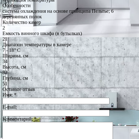
Особенности
система охлаждения на основе принципа Пельтье; 6
деревянных полок
Количество камер
2
Емкость винного шкафа (в бутылках)
21
Диапазон температуры в камере
7 - 18° С
Ширина, см
34
Высота, см
82
Глубина, см
51
Оставьте отзыв
Имя:
*
E-mail:
Комментарий:
*