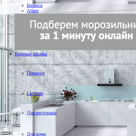
Бирюса
Atlant
Винные шкафы
Dunavox
Liebherr
Для ресторана
Для дома