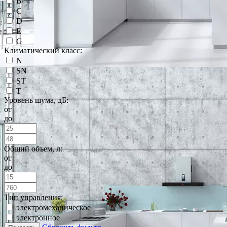
B
C
D
E
G
Климатический класс:
N
SN
ST
T
Уровень шума, дБ:
от
до
Общий объем, л:
от
до
Тип управления:
электромеханическое
электронное