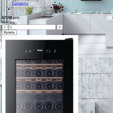
Cavanova
*Наличие уточняйте у менеджера
67190
руб.
Кол-во:
−
+
Купить