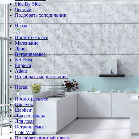
Side By Side
Черные
Подобрать холодильник
Назад
Посмотреть все
Маленькие
Лари
Встраиваемые
No Frost
Бирюса
Atlant
Подобрать морозильник
Назад
Посмотреть все
Dunavox
Liebherr
Для ресторана
Для дома
Встраиваемые
Cold Vine
Подобрать винный шкаф