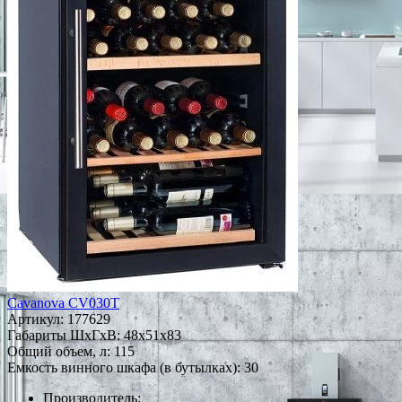
Cavanova CV030T
Артикул:
177629
Габариты ШxГxВ: 48x51x83
Общий объем, л: 115
Емкость винного шкафа (в бутылках): 30
Производитель: