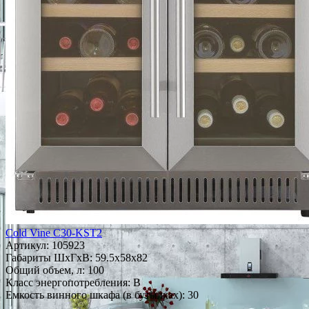
Cold Vine C30-KST2
Артикул:
105923
Габариты ШxГxВ: 59.5x58x82
Общий объем, л: 100
Класс энергопотребления: B
Емкость винного шкафа (в бутылках): 30