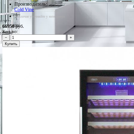
Производитель:
Cold Vine
*Наличие уточняйте у менеджера
66950
руб.
Кол-во:
−
+
Купить