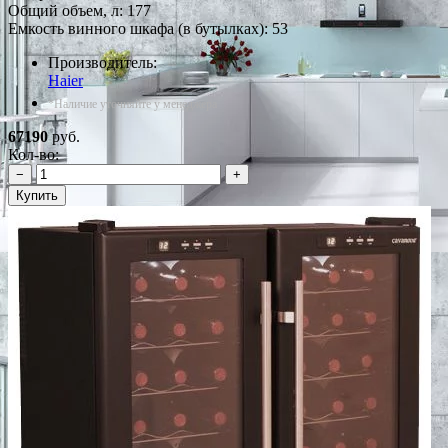
Общий объем, л: 177
Емкость винного шкафа (в бутылках): 53
Производитель:
Haier
*Наличие уточняйте у менеджера
67190
руб.
Кол-во:
−
+
Купить