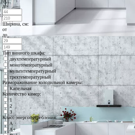
от
до
Ширина, см:
от
до
Тип винного шкафа:
двухтемпературный
монотемпературный
мультитемпературный
трехтемпературный
Размораживание холодильной камеры:
Капельная
Количество камер:
1
2
3
Класс энергопотребления:
A
A+