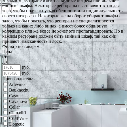
В каждом ресторане имеются винные погреба или большие
винные шкафы. Некоторые рестораны выставляют в зал для
того, чтобы подчеркнуть особенности или индивидуальность
своего интерьера. Некоторые же на оборот убирают шкафы с
залов, чтобы показать, что ресторан не специализируется
только на каких либо винах, а имеет более обширную
коллекцию или же вовсе не хочет это пропагандировать. Но в
каждом ресторане должен быть винный шкаф, так как они
придают изысканность и лоск.
Фильтр по товарам
Цена
от
до
руб.
руб.
Производитель:
Artevino
Bauknecht
Caso
Cavanova
Cellar
Climadiff
Cold Vine
Dometic