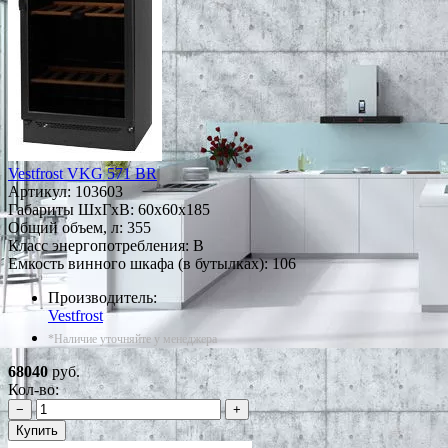
Vestfrost VKG 571 BR
Артикул:
103603
Габариты ШxГxВ: 60x60x185
Общий объем, л: 355
Класс энергопотребления: B
Емкость винного шкафа (в бутылках): 106
Производитель:
Vestfrost
*Наличие уточняйте у менеджера
68040
руб.
Кол-во:
−
+
Купить