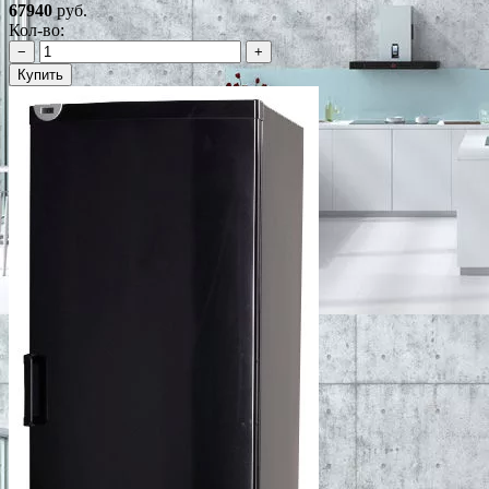
67940
руб.
Кол-во:
−
+
Купить