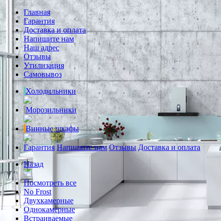
Главная
Гарантия
Доставка и оплата
Напишите нам
Наш адрес
Отзывы
Утилизация
Самовывоз
Холодильники
Морозильники
Винные шкафы
Гарантия
Напишите нам
Отзывы
Доставка и оплата
Назад
Посмотреть все
No Frost
Двухкамерные
Однокамерные
Встраиваемые