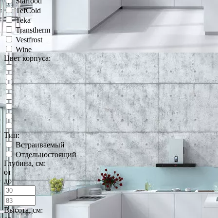
Starfood
TefCold
Teka
Transtherm
Vestfrost
Wine
Цвет корпуса:
Тип:
Встраиваемый
Отдельностоящий
Глубина, см:
от
до
Высота, см: