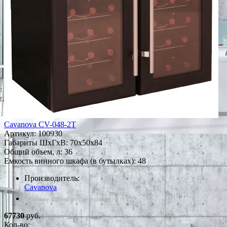
Cavanova CV-048-2Т
Артикул:
100930
Габариты ШxГxВ: 70x50x84
Общий объем, л: 36
Емкость винного шкафа (в бутылках): 48
Производитель:
Cavanova
*Наличие уточняйте у менеджера
67730
руб.
Кол-во: