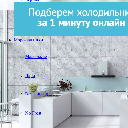
Морозильники
Маленькие
Лари
Встраиваемые
No Frost