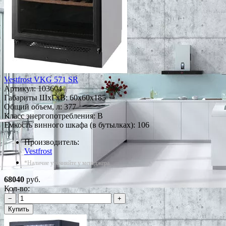
Vestfrost VKG 571 SR
Артикул:
103604
Габариты ШxГxВ: 60x60x185
Общий объем, л: 377
Класс энергопотребления: B
Емкость винного шкафа (в бутылках): 106
Производитель:
Vestfrost
*Наличие уточняйте у менеджера
68040
руб.
Кол-во:
−
+
Купить