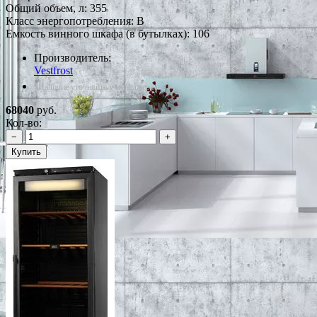
Общий объем, л: 355
Класс энергопотребления: B
Емкость винного шкафа (в бутылках): 106
Производитель:
Vestfrost
*Наличие уточняйте у менеджера
68040
руб.
Кол-во:
−
+
Купить