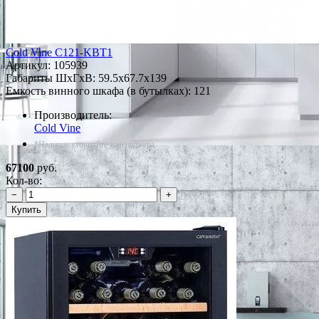
Cold Vine C121-KBT1
Артикул:
105939
Габариты ШxГxВ: 59.5x67.7x139
Емкость винного шкафа (в бутылках): 121
Производитель:
Cold Vine
*Наличие уточняйте у менеджера
67100
руб.
Кол-во:
−
+
Купить