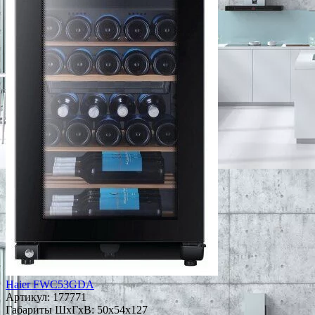
Haier FWC53GDA
Артикул:
177771
Габариты ШxГxВ: 50x54x127