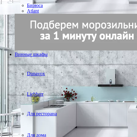
Бирюса
Atlant
Винные шкафы
Dunavox
Liebherr
Для ресторана
Для дома