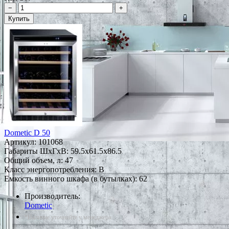
−
+
Купить
Dometic D 50
Артикул:
101068
Габариты ШxГxВ: 59.5x61.5x86.5
Общий объем, л: 47
Класс энергопотребления: B
Емкость винного шкафа (в бутылках): 62
Производитель:
Dometic
*Наличие уточняйте у менеджера