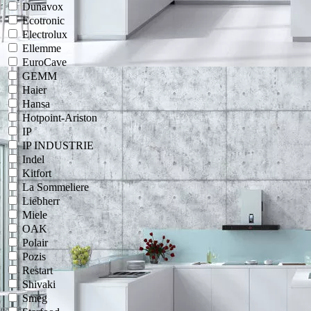
Dunavox
Ecotronic
Electrolux
Ellemme
EuroCave
GEMM
Haier
Hansa
Hotpoint-Ariston
IP
IP INDUSTRIE
Indel
Kitfort
La Sommeliere
Liebherr
Miele
OAK
Polair
Pozis
Restart
Shivaki
Smeg