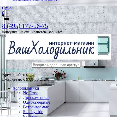
0
руб.
0
8 (495) 177-56-75
Консультация специалистов. Звоните!
Обратный звонок
Время работы:
Ежедневно с 9:00 до 21:00
Холодильники
No Frost
Двухкамерные
Однокамерные
Встраиваемые
Side by side
Черные