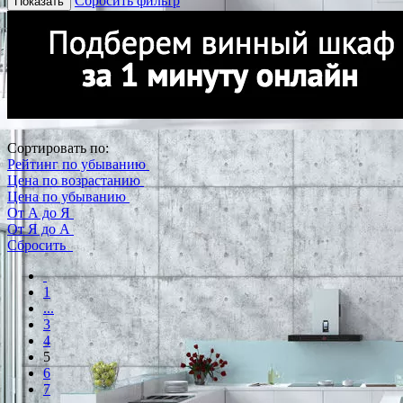
Сбросить фильтр
Показать
Сортировать по:
Рейтинг по убыванию
Цена по возрастанию
Цена по убыванию
От А до Я
От Я до А
Сбросить
1
...
3
4
5
6
7