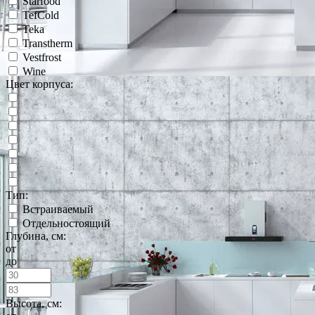
Starfood
TefCold
Teka
Transtherm
Vestfrost
Wine
Цвет корпуса:
Тип:
Встраиваемый
Отдельностоящий
Глубина, см:
от
до
Высота, см: