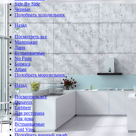
Side By Side
Черные
Подобрать холодильник
Назад
Посмотреть все
Маленькие
Лари
Встраиваемые
No Frost
Бирюса
Atlant
Подобрать морозильник
Назад
Посмотреть все
Dunavox
Liebherr
Для ресторана
Для дома
Встраиваемые
Cold Vine
Подобрать винный шкаф