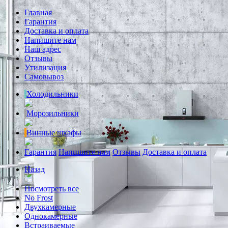
Главная
Гарантия
Доставка и оплата
Напишите нам
Наш адрес
Отзывы
Утилизация
Самовывоз
Холодильники
Морозильники
Винные шкафы
Гарантия
Напишите нам
Отзывы
Доставка и оплата
Назад
Посмотреть все
No Frost
Двухкамерные
Однокамерные
Встраиваемые