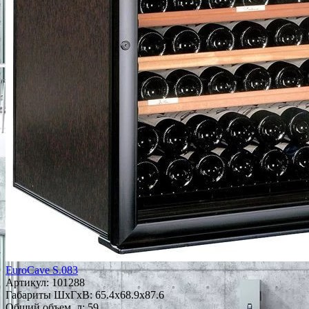
EuroCave S.083
Артикул:
101288
Габариты ШxГxВ: 65.4x68.9x87.6
Общий объем, л: 59