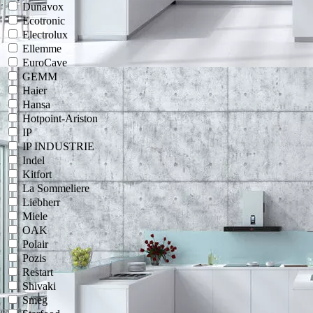
Dunavox
Ecotronic
Electrolux
Ellemme
EuroCave
GEMM
Haier
Hansa
Hotpoint-Ariston
IP
IP INDUSTRIE
Indel
Kitfort
La Sommeliere
Liebherr
Miele
OAK
Polair
Pozis
Restart
Shivaki
Smeg