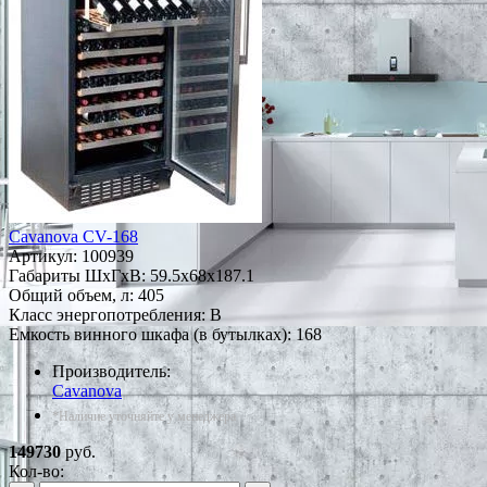
Cavanova CV-168
Артикул:
100939
Габариты ШxГxВ: 59.5x68x187.1
Общий объем, л: 405
Класс энергопотребления: B
Емкость винного шкафа (в бутылках): 168
Производитель:
Cavanova
*Наличие уточняйте у менеджера
149730
руб.
Кол-во: