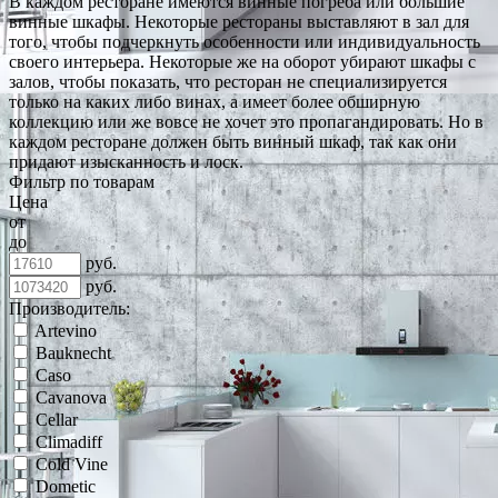
В каждом ресторане имеются винные погреба или большие
винные шкафы. Некоторые рестораны выставляют в зал для
того, чтобы подчеркнуть особенности или индивидуальность
своего интерьера. Некоторые же на оборот убирают шкафы с
залов, чтобы показать, что ресторан не специализируется
только на каких либо винах, а имеет более обширную
коллекцию или же вовсе не хочет это пропагандировать. Но в
каждом ресторане должен быть винный шкаф, так как они
придают изысканность и лоск.
Фильтр по товарам
Цена
от
до
руб.
руб.
Производитель:
Artevino
Bauknecht
Caso
Cavanova
Cellar
Climadiff
Cold Vine
Dometic