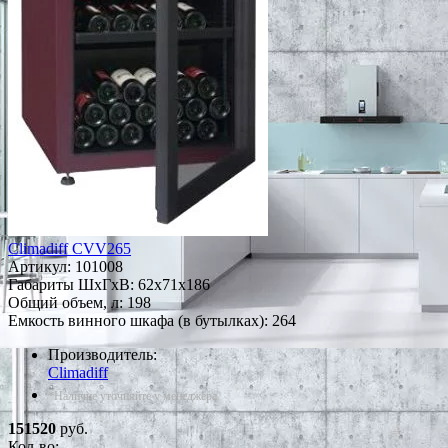
Climadiff CVV265
Артикул:
101008
Габариты ШxГxВ: 62x71x186
Общий объем, л: 198
Емкость винного шкафа (в бутылках): 264
Производитель:
Climadiff
*Наличие уточняйте у менеджера
151520
руб.
Кол-во: