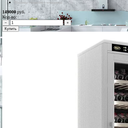
*Наличие уточняйте у менеджера
149000
руб.
Кол-во:
−
+
Купить