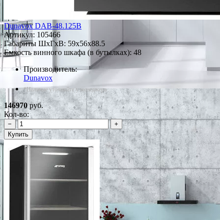
Dunavox DAB-48.125B
Артикул:
105466
Габариты ШxГxВ: 59x56x88.5
Емкость винного шкафа (в бутылках): 48
Производитель:
Dunavox
*Наличие уточняйте у менеджера
146970
руб.
Кол-во:
−
+
Купить