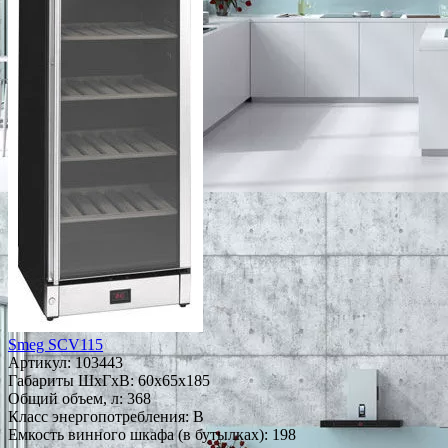
Smeg SCV115
Артикул:
103443
Габариты ШxГxВ: 60x65x185
Общий объем, л: 368
Класс энергопотребления: B
Емкость винного шкафа (в бутылках): 198