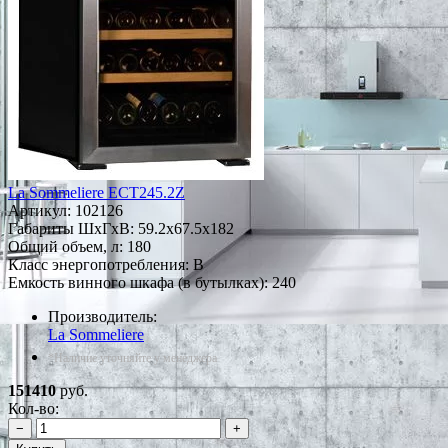
La Sommeliere ECT245.2Z
Артикул:
102126
Габариты ШxГxВ: 59.2x67.5x182
Общий объем, л: 180
Класс энергопотребления: B
Емкость винного шкафа (в бутылках): 240
Производитель:
La Sommeliere
*Наличие уточняйте у менеджера
151410
руб.
Кол-во:
−
+