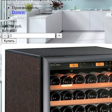
Производитель:
Dometic
*Наличие уточняйте у менеджера
148790
руб.
Кол-во:
−
+
Купить