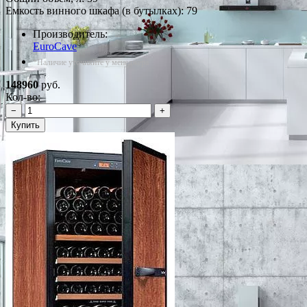
Емкость винного шкафа (в бутылках): 79
Производитель:
EuroCave
*Наличие уточняйте у менеджера
148960
руб.
Кол-во:
−
+
Купить