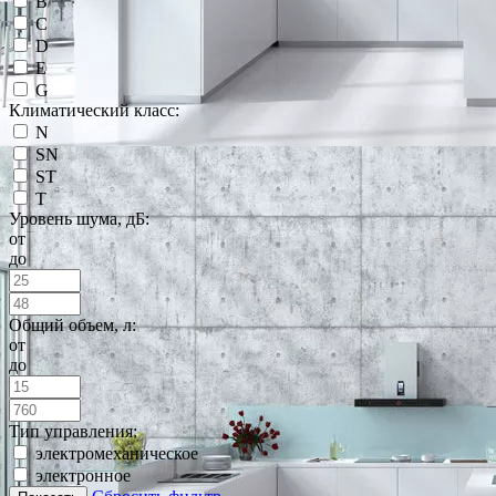
B
C
D
E
G
Климатический класс:
N
SN
ST
T
Уровень шума, дБ:
от
до
Общий объем, л:
от
до
Тип управления:
электромеханическое
электронное