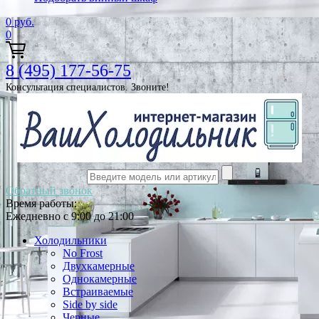
0
руб.
0
8 (495) 177-56-75
Консультация специалистов. Звоните!
Обратный звонок
Время работы:
Ежедневно с 9:00 до 21:00
Холодильники
No Frost
Двухкамерные
Однокамерные
Встраиваемые
Side by side
Черные