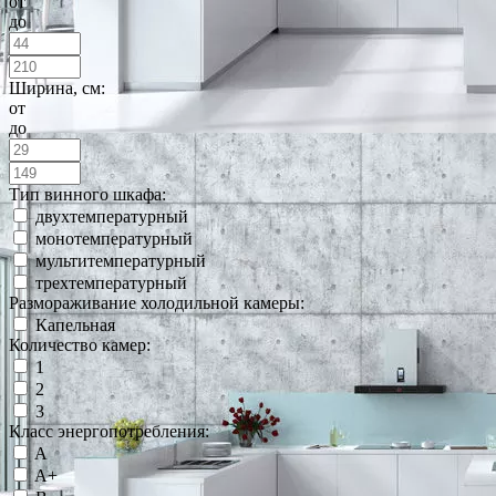
от
до
Ширина, см:
от
до
Тип винного шкафа:
двухтемпературный
монотемпературный
мультитемпературный
трехтемпературный
Размораживание холодильной камеры:
Капельная
Количество камер:
1
2
3
Класс энергопотребления:
A
A+