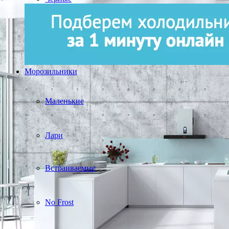
Морозильники
Маленькие
Лари
Встраиваемые
No Frost