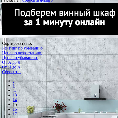
Сбросить фильтр
Показать
Сортировать по:
Рейтинг по убыванию
Цена по возрастанию
Цена по убыванию
От А до Я
От Я до А
Сбросить
1
...
13
14
15
16
17