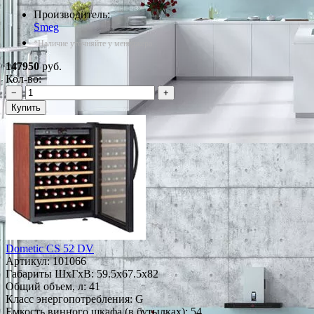
Производитель:
Smeg
*Наличие уточняйте у менеджера
147950
руб.
Кол-во:
−
+
Купить
Dometic CS 52 DV
Артикул:
101066
Габариты ШxГxВ: 59.5x67.5x82
Общий объем, л: 41
Класс энергопотребления: G
Емкость винного шкафа (в бутылках): 54