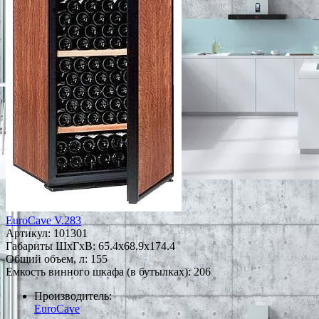
EuroCave V.283
Артикул:
101301
Габариты ШxГxВ: 65.4x68.9x174.4
Общий объем, л: 155
Емкость винного шкафа (в бутылках): 206
Производитель:
EuroCave