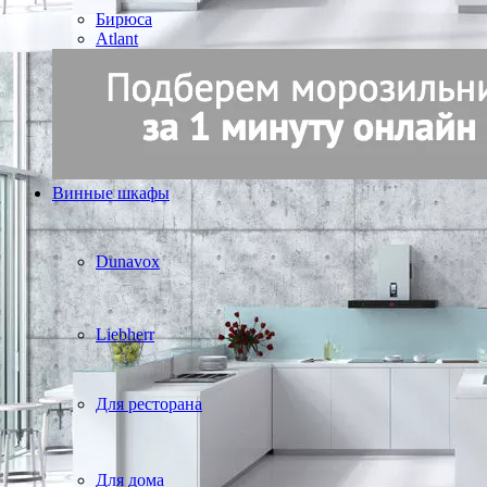
Бирюса
Atlant
Винные шкафы
Dunavox
Liebherr
Для ресторана
Для дома