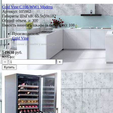
Cold Vine C108-WW1 Modern
Артикул:
105962
Габариты ШxГxВ: 65.5x59x182
Общий объем, л: 300
Емкость винного шкафа (в бутылках): 108
Производитель:
Cold Vine
*Наличие уточняйте у менеджера
149630
руб.
Кол-во:
−
+
Купить