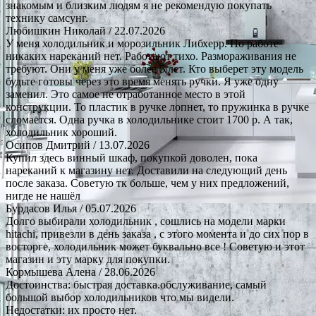
знакомым и близким людям я не рекомендую покупать
технику самсунг.
Любишкин Николай
/ 22.07.2026
У меня холодильник и морозильник Либхерр. По работе
никаких нареканий нет. Работают тихо. Размораживания не
требуют. Они у меня уже более 5 лет. Кто выберет эту модель
будьте готовы через это время менять ручки. Я уже одну
заменил. Это самое не отработанное место в этой
конструкции. То пластик в ручке лопнет, то пружинка в ручке
сломается. Одна ручка в холодильнике стоит 1700 р. А так,
холодильник хороший.
Осипов Дмитрий
/ 13.07.2026
Купил здесь винный шкаф, покупкой доволен, пока
нареканий к магазину нет. Доставили на следующий день
после заказа. Советую тк больше, чем у них предложений,
нигде не нашёл
Бурдасов Илья
/ 05.07.2026
Долго выбирали холодильник , сошлись на модели марки
hitachi, привезли в день заказа , с этого момента и до сих пор в
восторге, холодильник может буквально все ! Советую и этот
магазин и эту марку для покупки.
Кормышева Алена
/ 28.06.2026
Достоинства: быстрая доставка.обслуживание, самый
большой выбор холодильников что мы видели.
Недостатки: их просто нет.