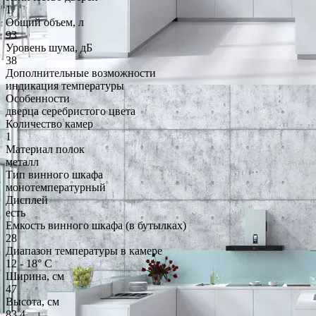
1
Общий объем, л
93
Уровень шума, дБ
38
Дополнительные возможности
индикация температуры
Особенности
дверца серебристого цвета
Количество камер
1
Материал полок
металл
Тип винного шкафа
монотемпературный
Дисплей
есть
Емкость винного шкафа (в бутылках)
28
Диапазон температуры в камере
12 - 18° С
Ширина, см
47
Высота, см
83.4