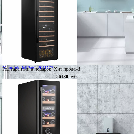
Maunfeld MFWC 201D77
Год гарантии в подарок!
Хит продаж!
56130
руб.