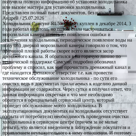
получила полную информацию об установке холодильника
или вызове мастера для установки холодильника.
Представлен полный пакет документов, без напоминаний
Андрей
/ 25.07.2026
Холодильник Самсунг RL50RR был куплен в декабре 2014, 3
года работал не плохо, но потом стала настраиваться
морозильная камера вплоть до появления ошибки и
отключения холодильника, периодическое появление воды на
полу под дверкой морозильной камеры говорило о том, что
причиной плохой работы скорее всего является засор
дренажного канала. Я обратился в на горячую линию по
технической поддержке Самсунг, подробно обозначил
проблему и спросил, как мне прочистить дренажный канал и
где находится дренажное отверстие т.е. как провести
техническое обслуживание холодильника - по сути его
очистку, ведь в документах прилагаемых к изделию данной
информации не содержится. Через сутки я получил ответ, что
данная информация секретная и что мне необходимо
обратится в официальный сервисный центр, который
проведет обслуживание моего холодильника. В
эксплуатационных документах на холодильник отсутствует
(скрыта от потребителя) необходимость проведения очистки
холодильника в сервисном центре (причем за не малые
деньги), что является введением в заблуждение покупателя и
проявлением неуважительного к нему отношения. И поэтому