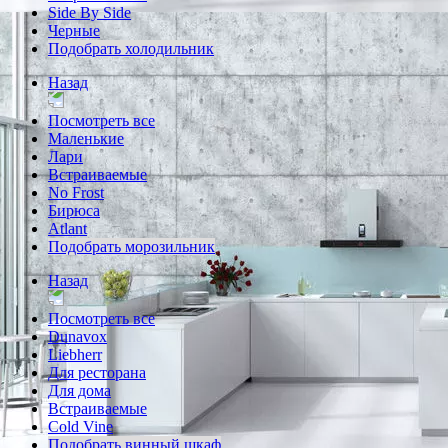
Side By Side
Черные
Подобрать холодильник
Назад
Посмотреть все
Маленькие
Лари
Встраиваемые
No Frost
Бирюса
Atlant
Подобрать морозильник
Назад
Посмотреть все
Dunavox
Liebherr
Для ресторана
Для дома
Встраиваемые
Cold Vine
Подобрать винный шкаф