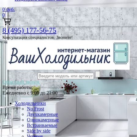
0
руб.
0
8 (495) 177-56-75
Консультация специалистов. Звоните!
Обратный звонок
Время работы:
Ежедневно с 9:00 до 21:00
Холодильники
No Frost
Двухкамерные
Однокамерные
Встраиваемые
Side by side
Черные