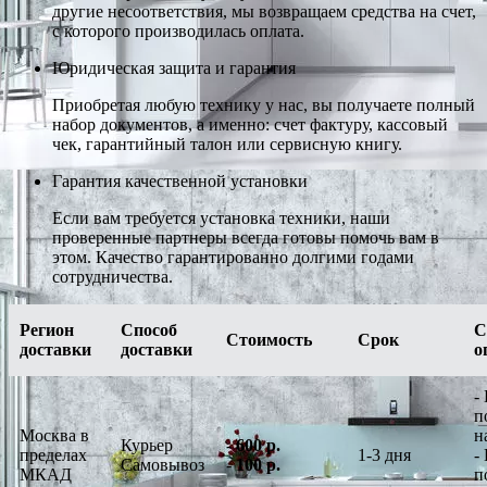
другие несоответствия, мы возвращаем средства на счет,
с которого производилась оплата.
Юридическая защита и гарантия
Приобретая любую технику у нас, вы получаете полный
набор документов, а именно: счет фактуру, кассовый
чек, гарантийный талон или сервисную книгу.
Гарантия качественной установки
Если вам требуется установка техники, наши
проверенные партнеры всегда готовы помочь вам в
этом. Качество гарантированно долгими годами
сотрудничества.
Регион
Способ
С
Стоимость
Срок
доставки
доставки
о
-
п
Москва в
н
Курьер
-
600 р.
пределах
1-3 дня
-
Самовывоз
-
100 р.
МКАД
п