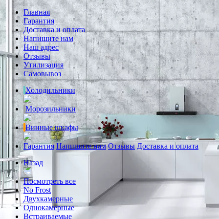
Главная
Гарантия
Доставка и оплата
Напишите нам
Наш адрес
Отзывы
Утилизация
Самовывоз
Холодильники
Морозильники
Винные шкафы
Гарантия
Напишите нам
Отзывы
Доставка и оплата
Назад
Посмотреть все
No Frost
Двухкамерные
Однокамерные
Встраиваемые