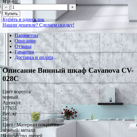
Кол-во:
−
+
Купить
Купить в один клик
Нашли дешевле? Сделаем скидку!
Параметры
Описание
Отзывы
Гарантия
Доставка и оплата
Описание Винный шкаф Cavanova CV-
028C
Цвет корпуса
черный
Артикул
177651
Вес, кг
26
Цвет / Материал покрытия
чёрный/ металл
Количество дверей