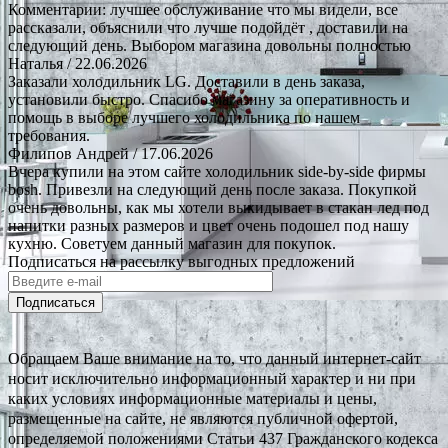
Комментарии: лучшее обслуживание что мы видели, все
рассказали, объяснили что лучше подойдёт , доставили на
следующий день. Выбором магазина довольны полностью
Наталья
/ 22.06.2026
Заказали холодильник LG. Доставили в день заказа,
установили быстро. Спасибо магазину за оперативность и
помощь в выборе лучшего холодильника по нашем
требования.
Филипов Андрей
/ 17.06.2026
Вчера купили на этом сайте холодильник side-by-side фирмы
bosh. Привезли на следующий день после заказа. Покупкой
очень довольны, как мы хотели выкидывает в стакан лед под
напитки разных размеров и цвет очень подошел под нашу
кухню. Советуем данный магазин для покупок.
Подписаться на рассылку выгодных предложений
Подписаться
Обращаем Ваше внимание на то, что данный интернет-сайт
носит исключительно информационный характер и ни при
каких условиях информационные материалы и цены,
размещенные на сайте, не являются публичной офертой,
определяемой положениями Статьи 437 Гражданского кодекса