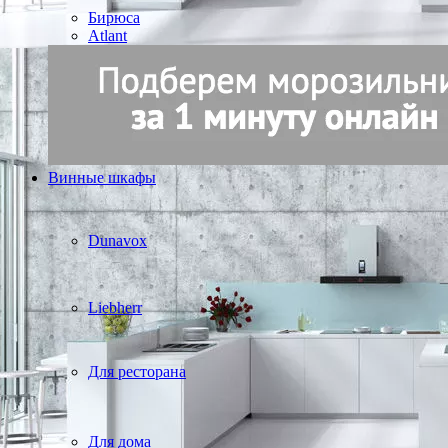
Бирюса
Atlant
Винные шкафы
Dunavox
Liebherr
Для ресторана
Для дома