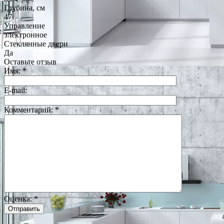
Глубина, см
47
Управление
электронное
Стеклянные двери
Да
Оставьте отзыв
Имя:
*
E-mail:
Комментарий:
*
Оценка:
*