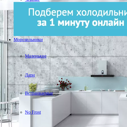
Морозильники
Маленькие
Лари
Встраиваемые
No Frost