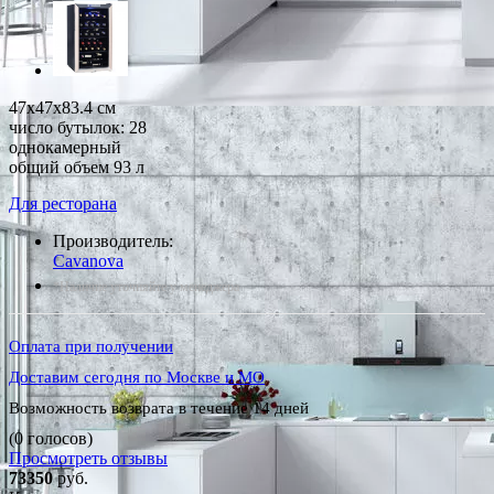
47x47x83.4 см
число бутылок: 28
однокамерный
общий объем 93 л
Для ресторана
Производитель:
Cavanova
*Наличие уточняйте у менеджера
Оплата при получении
Доставим сегодня по Москве и МО
Возможность возврата в течение 14 дней
(0 голосов)
Просмотреть отзывы
73350
руб.