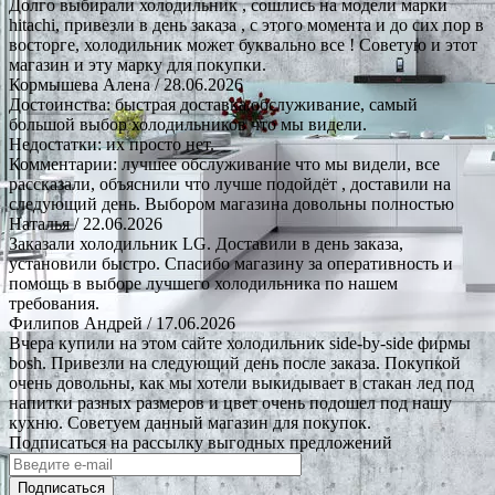
Долго выбирали холодильник , сошлись на модели марки
hitachi, привезли в день заказа , с этого момента и до сих пор в
восторге, холодильник может буквально все ! Советую и этот
магазин и эту марку для покупки.
Кормышева Алена
/ 28.06.2026
Достоинства: быстрая доставка.обслуживание, самый
большой выбор холодильников что мы видели.
Недостатки: их просто нет.
Комментарии: лучшее обслуживание что мы видели, все
рассказали, объяснили что лучше подойдёт , доставили на
следующий день. Выбором магазина довольны полностью
Наталья
/ 22.06.2026
Заказали холодильник LG. Доставили в день заказа,
установили быстро. Спасибо магазину за оперативность и
помощь в выборе лучшего холодильника по нашем
требования.
Филипов Андрей
/ 17.06.2026
Вчера купили на этом сайте холодильник side-by-side фирмы
bosh. Привезли на следующий день после заказа. Покупкой
очень довольны, как мы хотели выкидывает в стакан лед под
напитки разных размеров и цвет очень подошел под нашу
кухню. Советуем данный магазин для покупок.
Подписаться на рассылку выгодных предложений
Подписаться