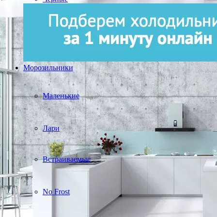
Морозильники
Маленькие
Лари
Встраиваемые
No Frost