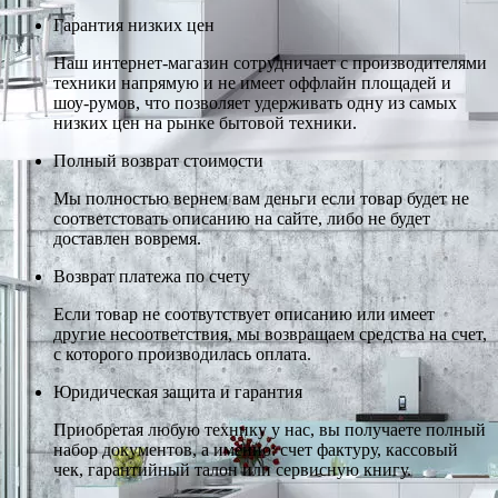
Гарантия низких цен
Наш интернет-магазин сотрудничает с производителями
техники напрямую и не имеет оффлайн площадей и
шоу-румов, что позволяет удерживать одну из самых
низких цен на рынке бытовой техники.
Полный возврат стоимости
Мы полностью вернем вам деньги если товар будет не
соответстовать описанию на сайте, либо не будет
доставлен вовремя.
Возврат платежа по счету
Если товар не соотвутствует описанию или имеет
другие несоответствия, мы возвращаем средства на счет,
с которого производилась оплата.
Юридическая защита и гарантия
Приобретая любую технику у нас, вы получаете полный
набор документов, а именно: счет фактуру, кассовый
чек, гарантийный талон или сервисную книгу.