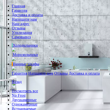
Главная
Гарантия
Доставка и оплата
Напишите нам
Наш адрес
Отзывы
Утилизация
Самовывоз
Холодильники
Морозильники
Винные шкафы
Гарантия
Напишите нам
Отзывы
Доставка и оплата
Назад
Посмотреть все
No Frost
Двухкамерные
Однокамерные
Встраиваемые