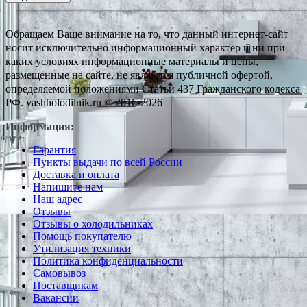
Обращаем Ваше внимание на то, что данный интернет-сайт
носит исключительно информационный характер и ни при
каких условиях информационные материалы и цены,
размещенные на сайте, не являются публичной офертой,
определяемой положениями Статьи 437 Гражданского кодекса
РФ. vashholodilnik.ru © 2016-2026
Информация:
Гарантия
Пункты выдачи по всей России
Доставка и оплата
Напишите нам
Наш адрес
Отзывы
Отзывы о холодильниках
Помощь покупателю
Утилизация техники
Политика конфиденциальности
Самовывоз
Поставщикам
Вакансии