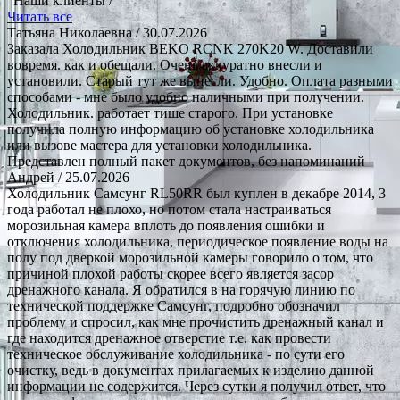
Наши клиенты /
Читать все
Татьяна Николаевна
/ 30.07.2026
Заказала Холодильник BEKO RCNK 270K20 W. Доставили
вовремя. как и обещали. Очень аккуратно внесли и
установили. Старый тут же вынесли. Удобно. Оплата разными
способами - мне было удобно наличными при получении.
Холодильник. работает тише старого. При установке
получила полную информацию об установке холодильника
или вызове мастера для установки холодильника.
Представлен полный пакет документов, без напоминаний
Андрей
/ 25.07.2026
Холодильник Самсунг RL50RR был куплен в декабре 2014, 3
года работал не плохо, но потом стала настраиваться
морозильная камера вплоть до появления ошибки и
отключения холодильника, периодическое появление воды на
полу под дверкой морозильной камеры говорило о том, что
причиной плохой работы скорее всего является засор
дренажного канала. Я обратился в на горячую линию по
технической поддержке Самсунг, подробно обозначил
проблему и спросил, как мне прочистить дренажный канал и
где находится дренажное отверстие т.е. как провести
техническое обслуживание холодильника - по сути его
очистку, ведь в документах прилагаемых к изделию данной
информации не содержится. Через сутки я получил ответ, что