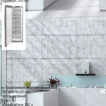
Артикул:
101331
встраиваемый морозильник-шкаф
59.3x60.9x185 см
однокамерный
класс A+
общий объем 262 л