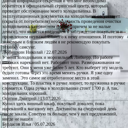
данная информация секретная и что мне необходимо
обратится в официальный сервисный центр, который
проведет обслуживание моего холодильника. В
эксплуатационных документах на холодильник отсутствует
(скрыта от потребителя) необходимость проведения очистки
холодильника в сервисном центре (причем за не малые
деньги), что является введением в заблуждение покупателя и
проявлением неуважительного к нему отношения. И поэтому
знакомым и близким людям я не рекомендую покупать
технику самсунг.
Любишкин Николай
/ 22.07.2026
У меня холодильник и морозильник Либхерр. По работе
никаких нареканий нет. Работают тихо. Размораживания не
требуют. Они у меня уже более 5 лет. Кто выберет эту модель
будьте готовы через это время менять ручки. Я уже одну
заменил. Это самое не отработанное место в этой
конструкции. То пластик в ручке лопнет, то пружинка в ручке
сломается. Одна ручка в холодильнике стоит 1700 р. А так,
холодильник хороший.
Осипов Дмитрий
/ 13.07.2026
Купил здесь винный шкаф, покупкой доволен, пока
нареканий к магазину нет. Доставили на следующий день
после заказа. Советую тк больше, чем у них предложений,
нигде не нашёл
Бурдасов Илья
/ 05.07.2026