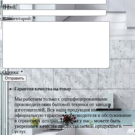
E-mail:
Комментарий:
*
Оценка:
*
Гарантия качества на товар
Мы работаем только с сертифицированными
производителями бытовой техники от заводов
изготовителей. Вся наша продукция имеет
официальную гарантию производителя и обслуживание
в сервисных центрах. Покупая у нас - можете быть
уверенны в качестве предоставляемой продукции и
услуг.