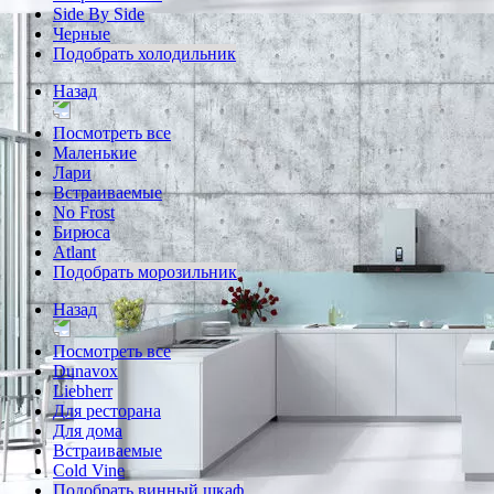
Side By Side
Черные
Подобрать холодильник
Назад
Посмотреть все
Маленькие
Лари
Встраиваемые
No Frost
Бирюса
Atlant
Подобрать морозильник
Назад
Посмотреть все
Dunavox
Liebherr
Для ресторана
Для дома
Встраиваемые
Cold Vine
Подобрать винный шкаф