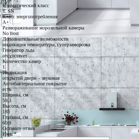
Климатический класс
T, SN
Класс энергопотребления
A+
Размораживание морозильной камеры
No frost
Дополнительные возможности
индикация температуры, суперзаморозка
Генератор льда
отсутствует
Количество камер
1
Индикация
открытой двери – звуковая
Антибактериальное покрытие
есть
Ширина, см
59.3
Высота, см
185
Глубина, см
60.9
Оставьте отзыв
Имя:
*