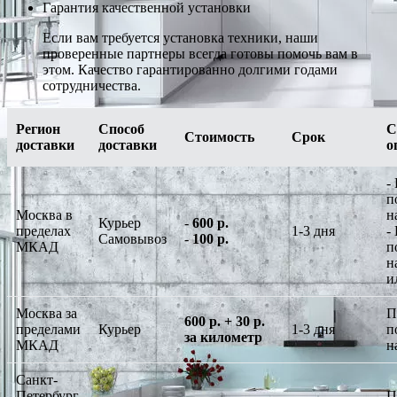
Гарантия качественной установки
Если вам требуется установка техники, наши
проверенные партнеры всегда готовы помочь вам в
этом. Качество гарантированно долгими годами
сотрудничества.
Регион
Способ
С
Стоимость
Срок
доставки
доставки
о
-
п
Москва в
н
Курьер
-
600 р.
пределах
1-3 дня
-
Самовывоз
-
100 р.
МКАД
п
н
и
Москва за
П
600 р. + 30 р.
пределами
Курьер
1-3 дня
п
за километр
МКАД
н
Санкт-
Петербург
П