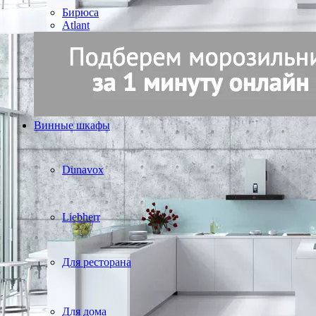
Бирюса
Atlant
Винные шкафы
Dunavox
Liebherr
Для ресторана
Для дома