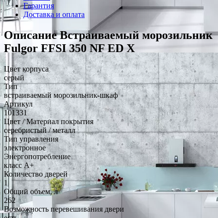
Гарантия
Доставка и оплата
Описание Встраиваемый морозильник
Fulgor FFSI 350 NF ED X
Цвет корпуса
серый
Тип
встраиваемый морозильник-шкаф
Артикул
101331
Цвет / Материал покрытия
серебристый / металл
Тип управления
электронное
Энергопотребление
класс A+
Количество дверей
1
Общий объем, л
262
Возможность перевешивания двери
есть