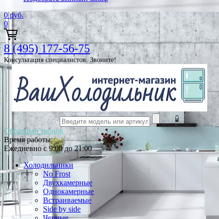
0
руб.
0
8 (495) 177-56-75
Консультация специалистов. Звоните!
Обратный звонок
Время работы:
Ежедневно с 9:00 до 21:00
Холодильники
No Frost
Двухкамерные
Однокамерные
Встраиваемые
Side by side
Черные