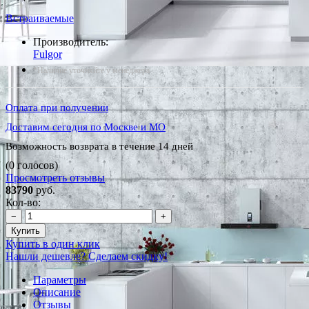
Встраиваемые
Производитель:
Fulgor
*Наличие уточняйте у менеджера
Оплата при получении
Доставим сегодня по Москве и МО
Возможность возврата в течение 14 дней
(0 голосов)
Просмотреть отзывы
83790
руб.
Кол-во:
−
+
Купить
Купить в один клик
Нашли дешевле? Сделаем скидку!
Параметры
Описание
Отзывы