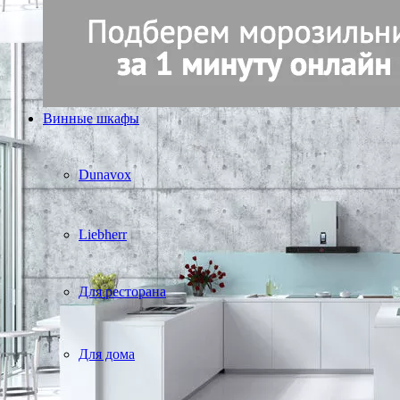
Винные шкафы
Dunavox
Liebherr
Для ресторана
Для дома