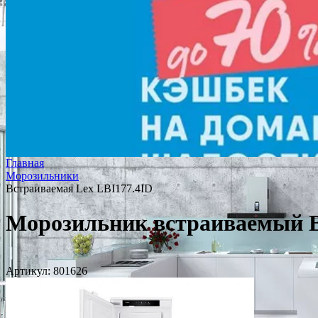
Главная
Морозильники
Встраиваемая Lex LBI177.4ID
Морозильник встраиваемый В
Артикул:
801626