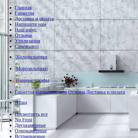
Главная
Гарантия
Доставка и оплата
Напишите нам
Наш адрес
Отзывы
Утилизация
Самовывоз
Холодильники
Морозильники
Винные шкафы
Гарантия
Напишите нам
Отзывы
Доставка и оплата
Назад
Посмотреть все
No Frost
Двухкамерные
Однокамерные
Встраиваемые