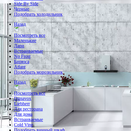
Side By Side
Черные
Подобрать холодильник
Назад
Посмотреть все
Маленькие
Лари
Встраиваемые
No Frost
Бирюса
Atlant
Подобрать морозильник
Назад
Посмотреть все
Dunavox
Liebherr
Для ресторана
Для дома
Встраиваемые
Cold Vine
Подобрать винный шкаф