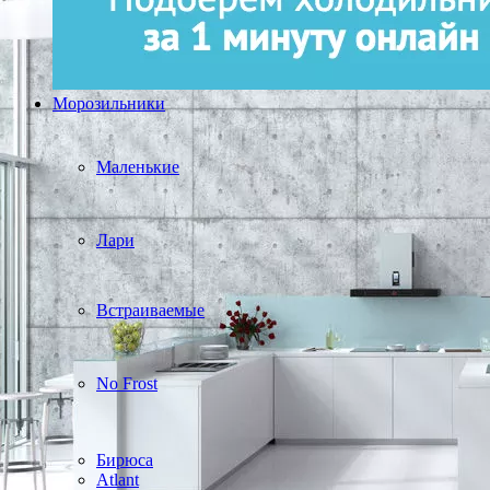
Морозильники
Маленькие
Лари
Встраиваемые
No Frost
Бирюса
Atlant