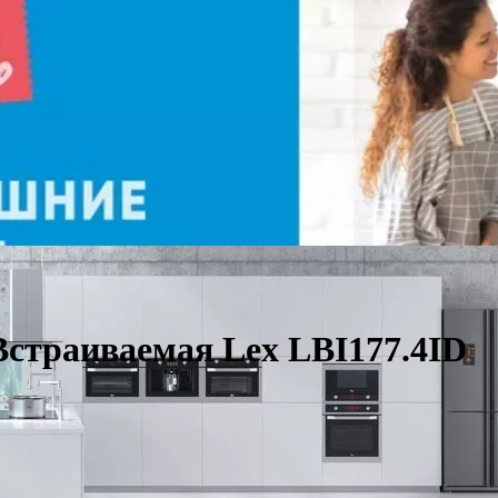
страиваемая Lex LBI177.4ID