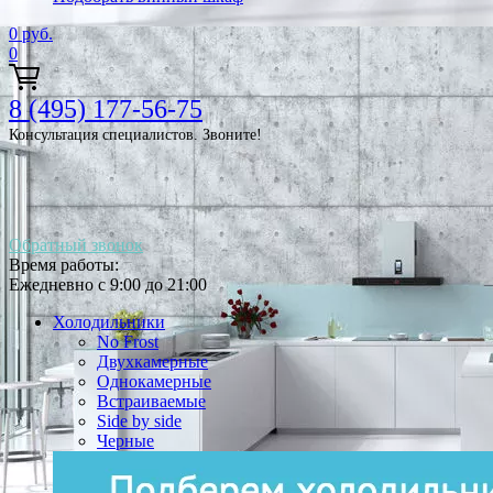
0
руб.
0
8 (495) 177-56-75
Консультация специалистов. Звоните!
Обратный звонок
Время работы:
Ежедневно с 9:00 до 21:00
Холодильники
No Frost
Двухкамерные
Однокамерные
Встраиваемые
Side by side
Черные