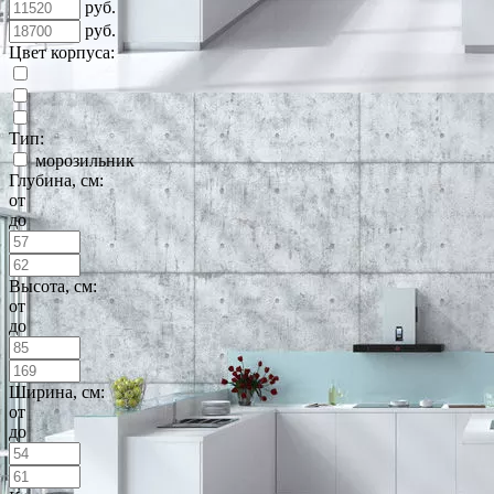
руб.
руб.
Цвет корпуса:
Тип:
морозильник
Глубина, см:
от
до
Высота, см:
от
до
Ширина, см:
от
до