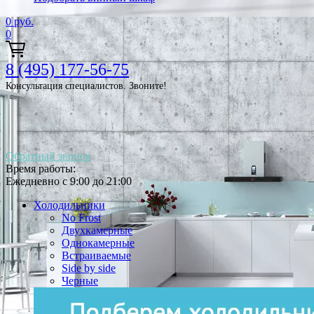
0
руб.
0
8 (495) 177-56-75
Консультация специалистов. Звоните!
Обратный звонок
Время работы:
Ежедневно с 9:00 до 21:00
Холодильники
No Frost
Двухкамерные
Однокамерные
Встраиваемые
Side by side
Черные