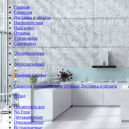
Главная
Гарантия
Доставка и оплата
Напишите нам
Наш адрес
Отзывы
Утилизация
Самовывоз
Холодильники
Морозильники
Винные шкафы
Гарантия
Напишите нам
Отзывы
Доставка и оплата
Назад
Посмотреть все
No Frost
Двухкамерные
Однокамерные
Встраиваемые