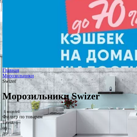
Главная
Морозильники
Swizer
Морозильники Swizer
8 моделей
Фильтр по товарам
Цена
от
до