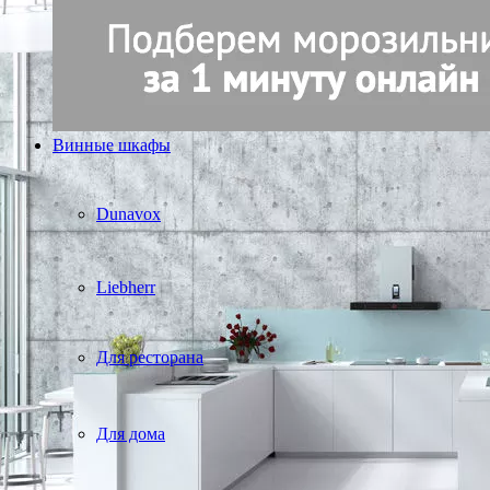
Винные шкафы
Dunavox
Liebherr
Для ресторана
Для дома