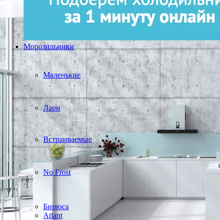
Морозильники
Маленькие
Лари
Встраиваемые
No Frost
Бирюса
Atlant