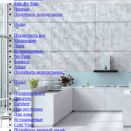
Side By Side
Черные
Подобрать холодильник
Назад
Посмотреть все
Маленькие
Лари
Встраиваемые
No Frost
Бирюса
Atlant
Подобрать морозильник
Назад
Посмотреть все
Dunavox
Liebherr
Для ресторана
Для дома
Встраиваемые
Cold Vine
Подобрать винный шкаф