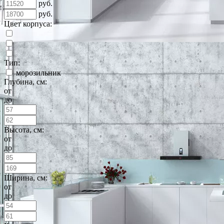
руб.
руб.
Цвет корпуса:
Тип:
морозильник
Глубина, см:
от
до
Высота, см:
от
до
Ширина, см:
от
до