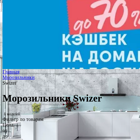
Главная
Морозильники
Swizer
Морозильники Swizer
8 моделей
Фильтр по товарам
Цена
от
до