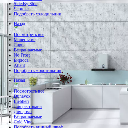
Side By Side
Черные
Подобрать холодильник
Назад
Посмотреть все
Маленькие
Лари
Встраиваемые
No Frost
Бирюса
Atlant
Подобрать морозильник
Назад
Посмотреть все
Dunavox
Liebherr
Для ресторана
Для дома
Встраиваемые
Cold Vine
Подобрать винный шкаф