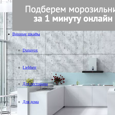
Винные шкафы
Dunavox
Liebherr
Для ресторана
Для дома