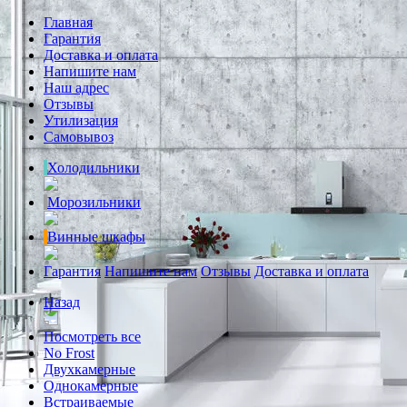
Главная
Гарантия
Доставка и оплата
Напишите нам
Наш адрес
Отзывы
Утилизация
Самовывоз
Холодильники
Морозильники
Винные шкафы
Гарантия
Напишите нам
Отзывы
Доставка и оплата
Назад
Посмотреть все
No Frost
Двухкамерные
Однокамерные
Встраиваемые