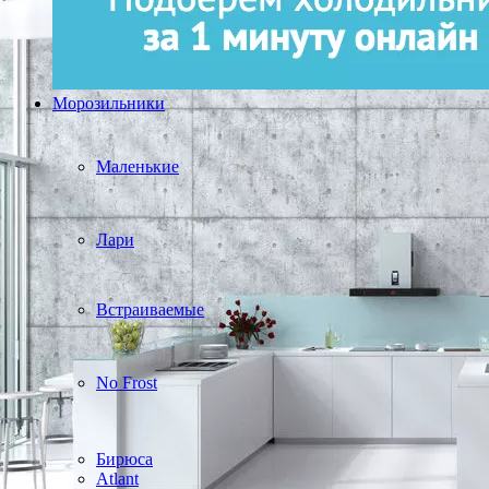
Морозильники
Маленькие
Лари
Встраиваемые
No Frost
Бирюса
Atlant