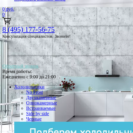
0
руб.
0
8 (495) 177-56-75
Консультация специалистов. Звоните!
Обратный звонок
Время работы:
Ежедневно с 9:00 до 21:00
Холодильники
No Frost
Двухкамерные
Однокамерные
Встраиваемые
Side by side
Черные