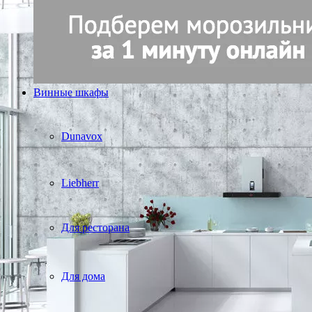
Винные шкафы
Dunavox
Liebherr
Для ресторана
Для дома