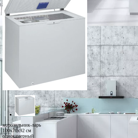
морозильник-ларь
100x70x92 см
однокамерный