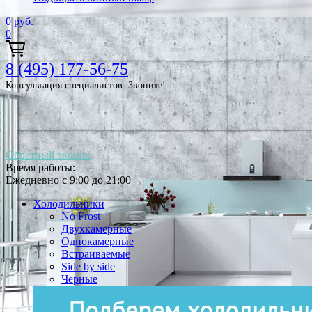
0
руб.
0
8 (495) 177-56-75
Консультация специалистов. Звоните!
Обратный звонок
Время работы:
Ежедневно с 9:00 до 21:00
Холодильники
No Frost
Двухкамерные
Однокамерные
Встраиваемые
Side by side
Черные