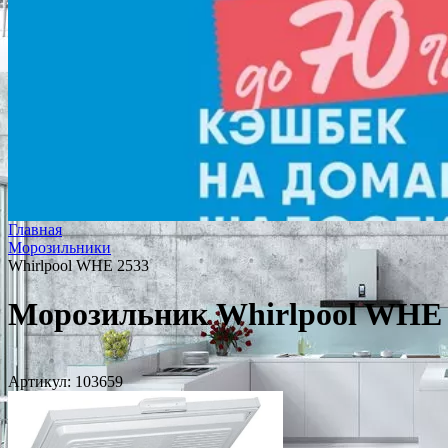
Главная
Морозильники
Whirlpool WHE 2533
Морозильник Whirlpool WHE 
Артикул:
103659