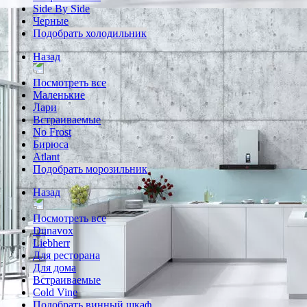
Side By Side
Черные
Подобрать холодильник
Назад
Посмотреть все
Маленькие
Лари
Встраиваемые
No Frost
Бирюса
Atlant
Подобрать морозильник
Назад
Посмотреть все
Dunavox
Liebherr
Для ресторана
Для дома
Встраиваемые
Cold Vine
Подобрать винный шкаф