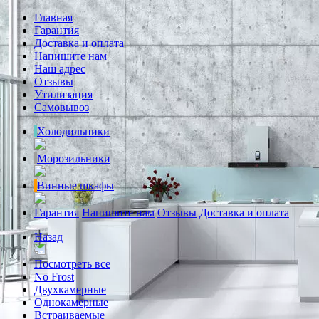
Главная
Гарантия
Доставка и оплата
Напишите нам
Наш адрес
Отзывы
Утилизация
Самовывоз
Холодильники
Морозильники
Винные шкафы
Гарантия
Напишите нам
Отзывы
Доставка и оплата
Назад
Посмотреть все
No Frost
Двухкамерные
Однокамерные
Встраиваемые