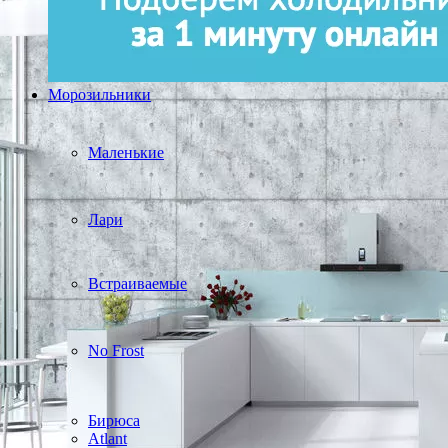
Морозильники
Маленькие
Лари
Встраиваемые
No Frost
Бирюса
Atlant