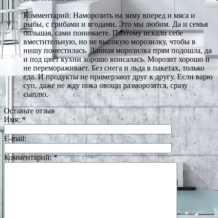
Комментарий: Наморозить на зиму вперед и мяса и
рыбы, с грибами и ягодами. Это мы любим. Да и семья
большая, сами понимаете. Поэтому искали себе
вместительную, но не высокую морозилку, чтобы в
нишу поместилась. Данная морозилка прям подошла, да
и под цвет кухни хорошо вписалась. Морозит хорошо и
не перемораживает. Без снега и льда в пакетах, только
еда. И продукты не примерзают друг к другу. Если варю
суп, даже не жду пока овощи разморозятся, сразу
сыплю.
Оставьте отзыв
Имя:
*
E-mail:
Комментарий:
*