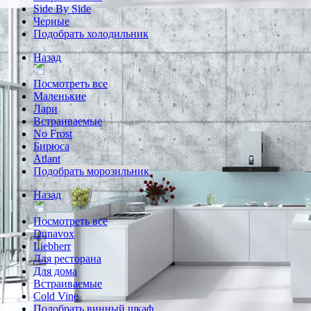
Side By Side
Черные
Подобрать холодильник
Назад
Посмотреть все
Маленькие
Лари
Встраиваемые
No Frost
Бирюса
Atlant
Подобрать морозильник
Назад
Посмотреть все
Dunavox
Liebherr
Для ресторана
Для дома
Встраиваемые
Cold Vine
Подобрать винный шкаф