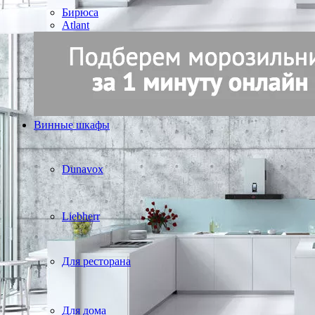
Бирюса
Atlant
Винные шкафы
Dunavox
Liebherr
Для ресторана
Для дома