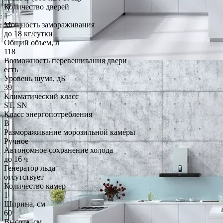
Количество дверей
1
Мощность замораживания
до 18 кг/cутки
Общий объем, л
118
Возможность перевешивания двери
есть
Уровень шума, дБ
39
Климатический класс
ST, SN
Класс энергопотребления
B
Размораживание морозильной камеры
Ручное
Автономное сохранение холода
до 16 ч
Генератор льда
отсутствует
Количество камер
1
Ширина, см
60
Высота, см