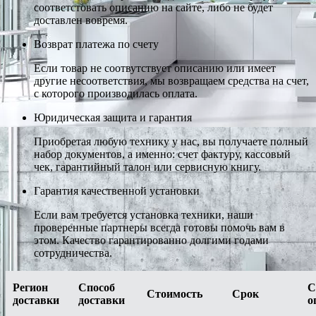
соответстовать описанию на сайте, либо не будет
доставлен вовремя.
Возврат платежа по счету
Если товар не соотвутствует описанию или имеет
другие несоответствия, мы возвращаем средства на счет,
с которого производилась оплата.
Юридическая защита и гарантия
Приобретая любую технику у нас, вы получаете полный
набор документов, а именно: счет фактуру, кассовый
чек, гарантийный талон или сервисную книгу.
Гарантия качественной установки
Если вам требуется установка техники, наши
проверенные партнеры всегда готовы помочь вам в
этом. Качество гарантированно долгими годами
сотрудничества.
Регион
Способ
С
Стоимость
Срок
доставки
доставки
о