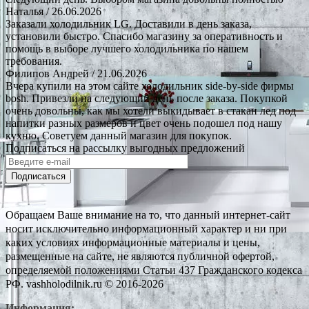
Наталья
/ 26.06.2026
Заказали холодильник LG. Доставили в день заказа,
установили быстро. Спасибо магазину за оперативность и
помощь в выборе лучшего холодильника по нашем
требования.
Филипов Андрей
/ 21.06.2026
Вчера купили на этом сайте холодильник side-by-side фирмы
bosh. Привезли на следующий день после заказа. Покупкой
очень довольны, как мы хотели выкидывает в стакан лед под
напитки разных размеров и цвет очень подошел под нашу
кухню. Советуем данный магазин для покупок.
Подписаться на рассылку выгодных предложений
Подписаться
Обращаем Ваше внимание на то, что данный интернет-сайт
носит исключительно информационный характер и ни при
каких условиях информационные материалы и цены,
размещенные на сайте, не являются публичной офертой,
определяемой положениями Статьи 437 Гражданского кодекса
РФ. vashholodilnik.ru © 2016-2026
Информация: