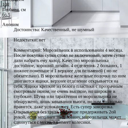
100
Глубина, см
66.5
Аноним
Достоинства: Качественный, не шумный
Недостатки: нет
Комментарий: Морозильник в использовании 4 месяца.
После покупки сутки стоял не включенный, затем сутки
дали набрать ему холод. Качество морозильника
достойное, хороший дизайн. 4 отделения- 2 больших, 1
нижнее поменьше и 1 верхнее для пельменей ( но не
обязательно). В морозильнике железные полочки по ним
двигаются ящики, верхнее отделение открывается на
себя. Ящики крепкие из белого пластики с прозрачным
смотровым окном, не очень высокие, но широкие и
глубокие. Шума или тарахтения от морозильника не
обнаружено, лишь завывания вьюги, но нам это только
нравится, даже успокаивает. Есть супер заморозка.
Открывается без труда, но лучше придерживать 2ой
рукой, если заполнен наполовину, морозильник может
сдвинуться с места, т.к имеет колесики.