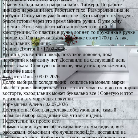
У меня холодильник и морозильник Либхерр. По работе
никаких нареканий нет. Работают тихо. Размораживания не
требуют. Они у меня уже более 5 лет. Кто выберет эту модель
будьте готовы через это время менять ручки. Я уже одну
заменил. Это самое не отработанное место в этой
конструкции. То пластик в ручке лопнет, то пружинка в ручке
сломается. Одна ручка в холодильнике стоит 1700 р. А так,
холодильник хороший.
Осипов Дмитрий
/ 17.07.2026
Купил здесь винный шкаф, покупкой доволен, пока
нареканий к магазину нет. Доставили на следующий день
после заказа. Советую тк больше, чем у них предложений,
нигде не нашёл
Бурдасов Илья
/ 09.07.2026
Долго выбирали холодильник , сошлись на модели марки
hitachi, привезли в день заказа , с этого момента и до сих пор в
восторге, холодильник может буквально все ! Советую и этот
магазин и эту марку для покупки.
Кормышева Алена
/ 02.07.2026
Достоинства: быстрая доставка.обслуживание, самый
большой выбор холодильников что мы видели.
Недостатки: их просто нет.
Комментарии: лучшее обслуживание что мы видели, все
рассказали, объяснили что лучше подойдёт , доставили на
следующий день. Выбором магазина довольны полностью