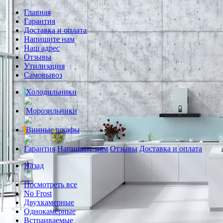
Главная
Гарантия
Доставка и оплата
Напишите нам
Наш адрес
Отзывы
Утилизация
Самовывоз
Холодильники
Морозильники
Винные шкафы
Гарантия
Напишите нам
Отзывы
Доставка и оплата
Назад
Посмотреть все
No Frost
Двухкамерные
Однокамерные
Встраиваемые