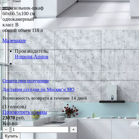
морозильник-шкаф
60x66.5x100 см
однокамерный
класс B
общий объем 118 л
Маленькие
Производитель:
Hotpoint-Ariston
*Наличие уточняйте у менеджера
Оплата при получении
Доставим сегодня по Москве и МО
Возможность возврата в течение 14 дней
(3 голосов)
Просмотреть отзывы
23070
руб.
Кол-во:
−
+
Купить