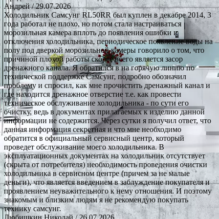
Андрей
/ 29.07.2026
Холодильник Самсунг RL50RR был куплен в декабре 2014, 3
года работал не плохо, но потом стала настраиваться
морозильная камера вплоть до появления ошибки и
отключения холодильника, периодическое появление воды на
полу под дверкой морозильной камеры говорило о том, что
причиной плохой работы скорее всего является засор
дренажного канала. Я обратился в на горячую линию по
технической поддержке Самсунг, подробно обозначил
проблему и спросил, как мне прочистить дренажный канал и
где находится дренажное отверстие т.е. как провести
техническое обслуживание холодильника - по сути его
очистку, ведь в документах прилагаемых к изделию данной
информации не содержится. Через сутки я получил ответ, что
данная информация секретная и что мне необходимо
обратится в официальный сервисный центр, который
проведет обслуживание моего холодильника. В
эксплуатационных документах на холодильник отсутствует
(скрыта от потребителя) необходимость проведения очистки
холодильника в сервисном центре (причем за не малые
деньги), что является введением в заблуждение покупателя и
проявлением неуважительного к нему отношения. И поэтому
знакомым и близким людям я не рекомендую покупать
технику самсунг.
Любишкин Николай
/ 26.07.2026