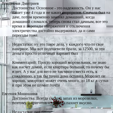
Владислав Дмитриев
Достоинства: Основное - это надежность. Он у нас
пашет уже 4 года и не каких сюрпризов. Сначала был на
даче, потом временно заменял домашний, когда
домашний сломался, теперь снова стал дачным, все это
время и перепады напряжения и отключения
электричества достойно выдерживал, да и сами
переезды тоже.
Недостатки: ну это такое дела, у каждого что-то свое
наверное. Мы вот подешевели брали, за 12500, за эти
деньги просто отличный вариант был
Комментарий: Просто хороший морозильник, не знаю
как насчет домой, если квартира большая, то почему бы
и нет. А у нас для него не так много места есть, к
сожалению, а так бы точно дома оставил. Морозит он
хорошо, заморозит может очень много, до 18 кг в сутки
и при этом не шумит почти
Евгения Мошошина
Достоинства: Всегда свежий запах из морозилки,
поэтому и приготовленная еда пахнет вкусно.
Недостатки: нет