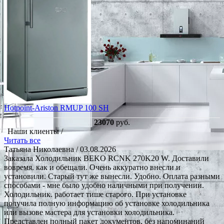
Hotpoint-Ariston RMUP 100 SH
23070
руб.
Наши клиенты /
Читать все
Татьяна Николаевна
/ 03.08.2026
Заказала Холодильник BEKO RCNK 270K20 W. Доставили
вовремя. как и обещали. Очень аккуратно внесли и
установили. Старый тут же вынесли. Удобно. Оплата разными
способами - мне было удобно наличными при получении.
Холодильник. работает тише старого. При установке
получила полную информацию об установке холодильника
или вызове мастера для установки холодильника.
Представлен полный пакет документов, без напоминаний