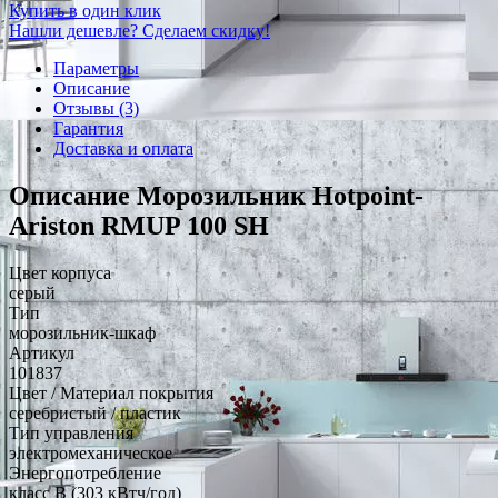
Купить в один клик
Нашли дешевле? Сделаем скидку!
Параметры
Описание
Отзывы (3)
Гарантия
Доставка и оплата
Описание Морозильник Hotpoint-
Ariston RMUP 100 SH
Цвет корпуса
серый
Тип
морозильник-шкаф
Артикул
101837
Цвет / Материал покрытия
серебристый / пластик
Тип управления
электромеханическое
Энергопотребление
класс B (303 кВтч/год)