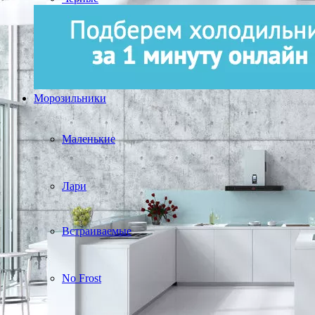
Морозильники
Маленькие
Лари
Встраиваемые
No Frost