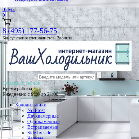
0
руб.
0
8 (495) 177-56-75
Консультация специалистов. Звоните!
Обратный звонок
Время работы:
Ежедневно с 9:00 до 21:00
Холодильники
No Frost
Двухкамерные
Однокамерные
Встраиваемые
Side by side
Черные