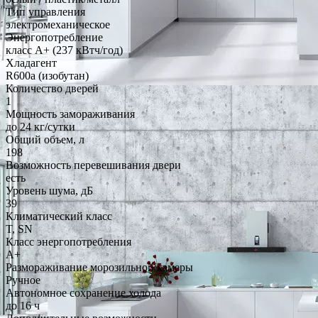
Тип управления
электромеханическое
Энергопотребление
класс A+ (237 кВтч/год)
Хладагент
R600a (изобутан)
Количество дверей
1
Мощность замораживания
до 24 кг/cутки
Общий объем, л
198
Возможность перевешивания двери
есть
Уровень шума, дБ
39
Климатический класс
T, SN
Класс энергопотребления
A+
Размораживание морозильной камеры
Ручное
Автономное сохранение холода
до 16 ч