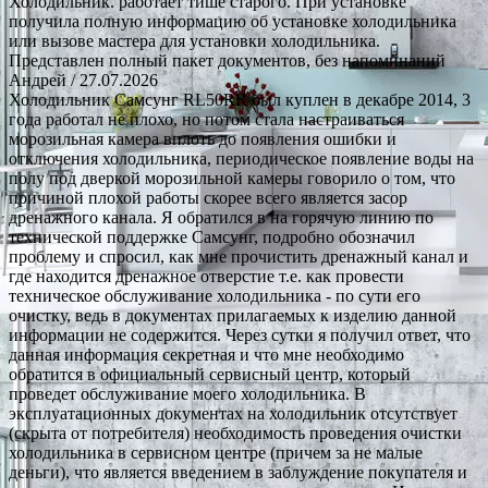
Холодильник. работает тише старого. При установке
получила полную информацию об установке холодильника
или вызове мастера для установки холодильника.
Представлен полный пакет документов, без напоминаний
Андрей
/ 27.07.2026
Холодильник Самсунг RL50RR был куплен в декабре 2014, 3
года работал не плохо, но потом стала настраиваться
морозильная камера вплоть до появления ошибки и
отключения холодильника, периодическое появление воды на
полу под дверкой морозильной камеры говорило о том, что
причиной плохой работы скорее всего является засор
дренажного канала. Я обратился в на горячую линию по
технической поддержке Самсунг, подробно обозначил
проблему и спросил, как мне прочистить дренажный канал и
где находится дренажное отверстие т.е. как провести
техническое обслуживание холодильника - по сути его
очистку, ведь в документах прилагаемых к изделию данной
информации не содержится. Через сутки я получил ответ, что
данная информация секретная и что мне необходимо
обратится в официальный сервисный центр, который
проведет обслуживание моего холодильника. В
эксплуатационных документах на холодильник отсутствует
(скрыта от потребителя) необходимость проведения очистки
холодильника в сервисном центре (причем за не малые
деньги), что является введением в заблуждение покупателя и