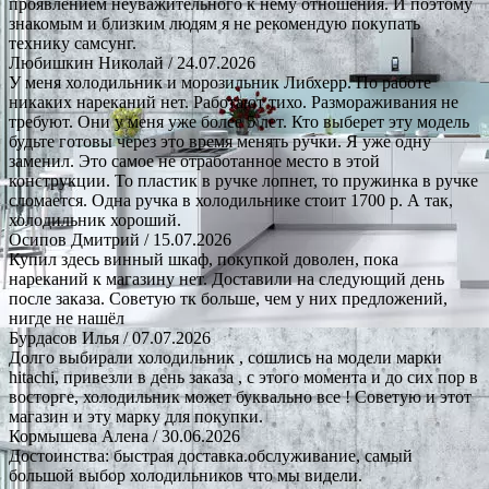
проявлением неуважительного к нему отношения. И поэтому
знакомым и близким людям я не рекомендую покупать
технику самсунг.
Любишкин Николай
/ 24.07.2026
У меня холодильник и морозильник Либхерр. По работе
никаких нареканий нет. Работают тихо. Размораживания не
требуют. Они у меня уже более 5 лет. Кто выберет эту модель
будьте готовы через это время менять ручки. Я уже одну
заменил. Это самое не отработанное место в этой
конструкции. То пластик в ручке лопнет, то пружинка в ручке
сломается. Одна ручка в холодильнике стоит 1700 р. А так,
холодильник хороший.
Осипов Дмитрий
/ 15.07.2026
Купил здесь винный шкаф, покупкой доволен, пока
нареканий к магазину нет. Доставили на следующий день
после заказа. Советую тк больше, чем у них предложений,
нигде не нашёл
Бурдасов Илья
/ 07.07.2026
Долго выбирали холодильник , сошлись на модели марки
hitachi, привезли в день заказа , с этого момента и до сих пор в
восторге, холодильник может буквально все ! Советую и этот
магазин и эту марку для покупки.
Кормышева Алена
/ 30.06.2026
Достоинства: быстрая доставка.обслуживание, самый
большой выбор холодильников что мы видели.