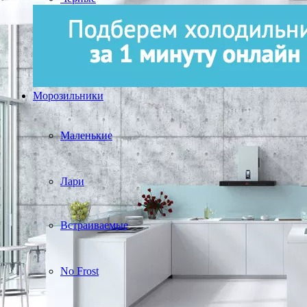
Морозильники
Маленькие
Лари
Встраиваемые
No Frost