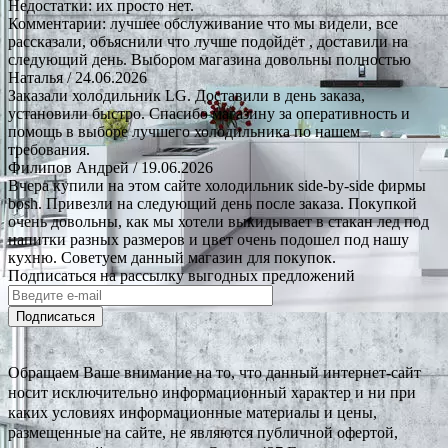
Недостатки: их просто нет.
Комментарии: лучшее обслуживание что мы видели, все
рассказали, объяснили что лучше подойдёт , доставили на
следующий день. Выбором магазина довольны полностью
Наталья
/ 24.06.2026
Заказали холодильник LG. Доставили в день заказа,
установили быстро. Спасибо магазину за оперативность и
помощь в выборе лучшего холодильника по нашем
требования.
Филипов Андрей
/ 19.06.2026
Вчера купили на этом сайте холодильник side-by-side фирмы
bosh. Привезли на следующий день после заказа. Покупкой
очень довольны, как мы хотели выкидывает в стакан лед под
напитки разных размеров и цвет очень подошел под нашу
кухню. Советуем данный магазин для покупок.
Подписаться на рассылку выгодных предложений
Подписаться
Обращаем Ваше внимание на то, что данный интернет-сайт
носит исключительно информационный характер и ни при
каких условиях информационные материалы и цены,
размещенные на сайте, не являются публичной офертой,