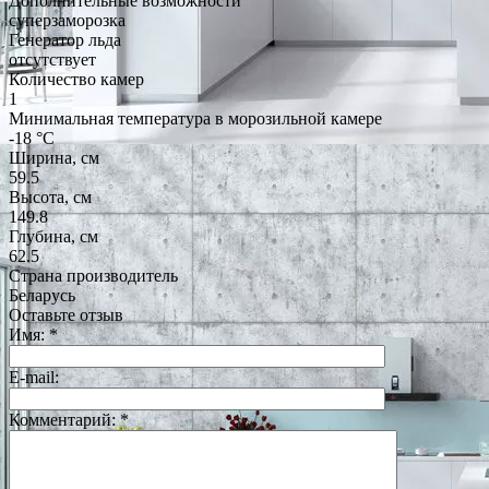
Дополнительные возможности
суперзаморозка
Генератор льда
отсутствует
Количество камер
1
Минимальная температура в морозильной камере
-18 °C
Ширина, см
59.5
Высота, см
149.8
Глубина, см
62.5
Страна производитель
Беларусь
Оставьте отзыв
Имя:
*
E-mail:
Комментарий:
*