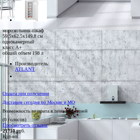
морозильник-шкаф
59.5x62.5x149.8 см
однокамерный
класс A+
общий объем 198 л
Производитель:
ATLANT
*Наличие уточняйте у менеджера
Оплата при получении
Доставим сегодня по Москве и МО
Возможность возврата в течение 14 дней
(0 голосов)
Просмотреть отзывы
21710
руб.
Кол-во: