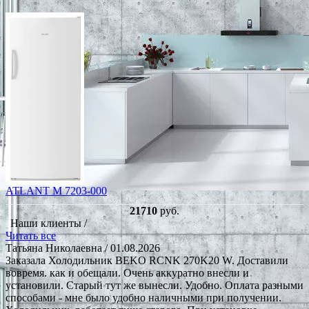
ATLANT М 7203-000
21710
руб.
Наши клиенты /
Читать все
Татьяна Николаевна
/ 01.08.2026
Заказала Холодильник BEKO RCNK 270K20 W. Доставили
вовремя. как и обещали. Очень аккуратно внесли и
установили. Старый тут же вынесли. Удобно. Оплата разными
способами - мне было удобно наличными при получении.