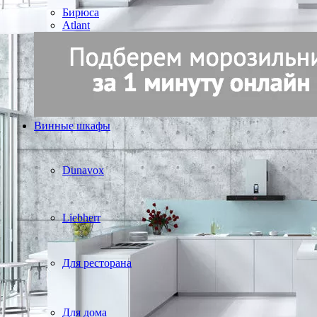
Бирюса
Atlant
Винные шкафы
Dunavox
Liebherr
Для ресторана
Для дома