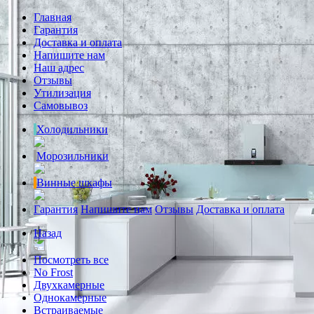
Главная
Гарантия
Доставка и оплата
Напишите нам
Наш адрес
Отзывы
Утилизация
Самовывоз
Холодильники
Морозильники
Винные шкафы
Гарантия
Напишите нам
Отзывы
Доставка и оплата
Назад
Посмотреть все
No Frost
Двухкамерные
Однокамерные
Встраиваемые