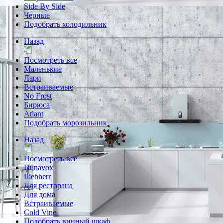
Side By Side
Черные
Подобрать холодильник
Назад
Посмотреть все
Маленькие
Лари
Встраиваемые
No Frost
Бирюса
Atlant
Подобрать морозильник
Назад
Посмотреть все
Dunavox
Liebherr
Для ресторана
Для дома
Встраиваемые
Cold Vine
Подобрать винный шкаф