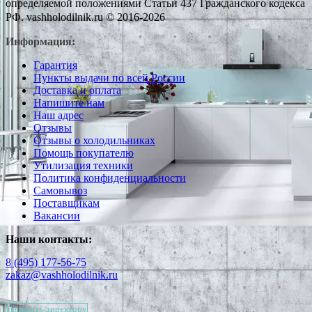
определяемой положениями Статьи 437 Гражданского кодекса
РФ. vashholodilnik.ru © 2016-2026
Информация:
Гарантия
Пункты выдачи по всей России
Доставка и оплата
Напишите нам
Наш адрес
Отзывы
Отзывы о холодильниках
Помощь покупателю
Утилизация техники
Политика конфиденциальности
Самовывоз
Поставщикам
Вакансии
Наши контакты:
8 (495) 177-56-75
zakaz@vashholodilnik.ru
Написать директору