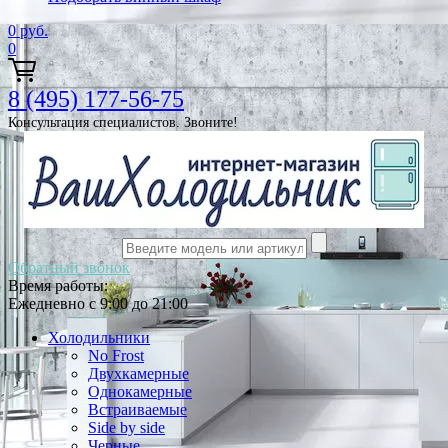
0
руб.
0
8 (495) 177-56-75
Консультация специалистов. Звоните!
Обратный звонок
Время работы:
Ежедневно с 9:00 до 21:00
Холодильники
No Frost
Двухкамерные
Однокамерные
Встраиваемые
Side by side
Черные