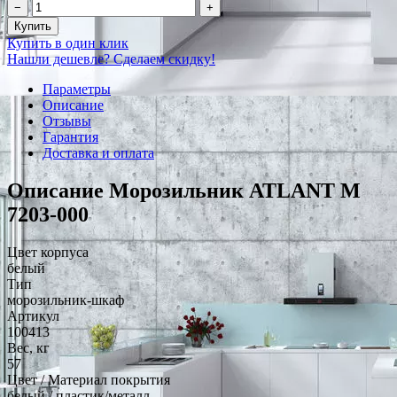
−
+
Купить
Купить в один клик
Нашли дешевле? Сделаем скидку!
Параметры
Описание
Отзывы
Гарантия
Доставка и оплата
Описание Морозильник ATLANT М
7203-000
Цвет корпуса
белый
Тип
морозильник-шкаф
Артикул
100413
Вес, кг
57
Цвет / Материал покрытия
белый / пластик/металл