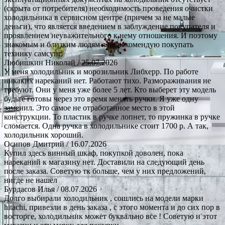
(скрыта от потребителя) необходимость проведения очистки
холодильника в сервисном центре (причем за не малые
деньги), что является введением в заблуждение покупателя и
проявлением неуважительного к нему отношения. И поэтому
знакомым и близким людям я не рекомендую покупать
технику самсунг.
Любишкин Николай
/ 25.07.2026
У меня холодильник и морозильник Либхерр. По работе
никаких нареканий нет. Работают тихо. Размораживания не
требуют. Они у меня уже более 5 лет. Кто выберет эту модель
будьте готовы через это время менять ручки. Я уже одну
заменил. Это самое не отработанное место в этой
конструкции. То пластик в ручке лопнет, то пружинка в ручке
сломается. Одна ручка в холодильнике стоит 1700 р. А так,
холодильник хороший.
Осипов Дмитрий
/ 16.07.2026
Купил здесь винный шкаф, покупкой доволен, пока
нареканий к магазину нет. Доставили на следующий день
после заказа. Советую тк больше, чем у них предложений,
нигде не нашёл
Бурдасов Илья
/ 08.07.2026
Долго выбирали холодильник , сошлись на модели марки
hitachi, привезли в день заказа , с этого момента и до сих пор в
восторге, холодильник может буквально все ! Советую и этот