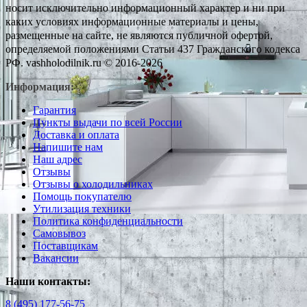
носит исключительно информационный характер и ни при
каких условиях информационные материалы и цены,
размещенные на сайте, не являются публичной офертой,
определяемой положениями Статьи 437 Гражданского кодекса
РФ. vashholodilnik.ru © 2016-2026
Информация:
Гарантия
Пункты выдачи по всей России
Доставка и оплата
Напишите нам
Наш адрес
Отзывы
Отзывы о холодильниках
Помощь покупателю
Утилизация техники
Политика конфиденциальности
Самовывоз
Поставщикам
Вакансии
Наши контакты:
8 (495) 177-56-75