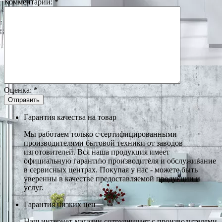
Комментарий:
*
Оценка:
*
Гарантия качества на товар
Мы работаем только с сертифицированными
производителями бытовой техники от заводов
изготовителей. Вся наша продукция имеет
официальную гарантию производителя и обслуживание
в сервисных центрах. Покупая у нас - можете быть
уверенны в качестве предоставляемой продукции и
услуг.
Гарантия низких цен
Наш интернет-магазин сотрудничает с производителями