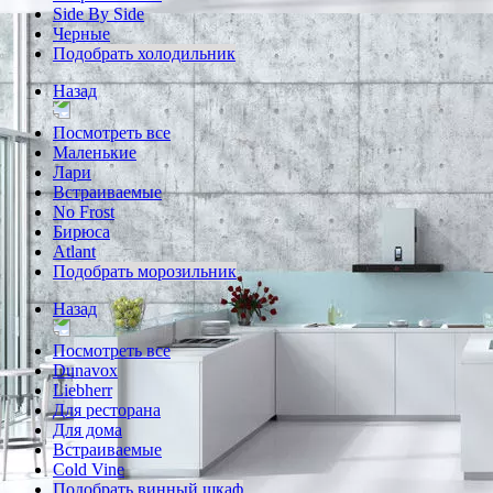
Side By Side
Черные
Подобрать холодильник
Назад
Посмотреть все
Маленькие
Лари
Встраиваемые
No Frost
Бирюса
Atlant
Подобрать морозильник
Назад
Посмотреть все
Dunavox
Liebherr
Для ресторана
Для дома
Встраиваемые
Cold Vine
Подобрать винный шкаф