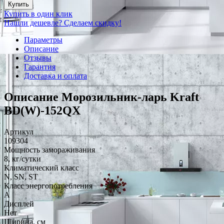
Купить
Купить в один клик
Нашли дешевле? Сделаем скидку!
Параметры
Описание
Отзывы
Гарантия
Доставка и оплата
Описание Морозильник-ларь Kraft
BD(W)-152QX
Артикул
109304
Мощность замораживания
8, кг/сутки
Климатический класс
N, SN, ST
Класс энергопотребления
A
Дисплей
Нет
Ширина, см