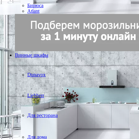
Бирюса
Atlant
Винные шкафы
Dunavox
Liebherr
Для ресторана
Для дома