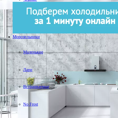
Морозильники
Маленькие
Лари
Встраиваемые
No Frost