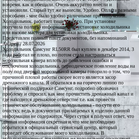
вовремя. как и обещали. Очень аккуратно внесли и
установили. Старый тут же вынесли. Удобно. Оплата разными
способами - мне было удобно наличными при получении.
Холодильник. работает тише старого. При установке
получила полную информацию об установке холодильника
или вызове мастера для установки холодильника.
Представлен полный пакет документов, без напоминаний
Андрей
/ 28.07.2026
Холодильник Самсунг RL50RR был куплен в декабре 2014, 3
года работал не плохо, но потом стала настраиваться
морозильная камера вплоть до появления ошибки и
отключения холодильника, периодическое появление воды на
полу под дверкой морозильной камеры говорило о том, что
причиной плохой работы скорее всего является засор
дренажного канала. Я обратился в на горячую линию по
технической поддержке Самсунг, подробно обозначил
проблему и спросил, как мне прочистить дренажный канал и
где находится дренажное отверстие т.е. как провести
техническое обслуживание холодильника - по сути его
очистку, ведь в документах прилагаемых к изделию данной
информации не содержится. Через сутки я получил ответ, что
данная информация секретная и что мне необходимо
обратится в официальный сервисный центр, который
проведет обслуживание моего холодильника. В
эксплуатационных документах на холодильник отсутствует