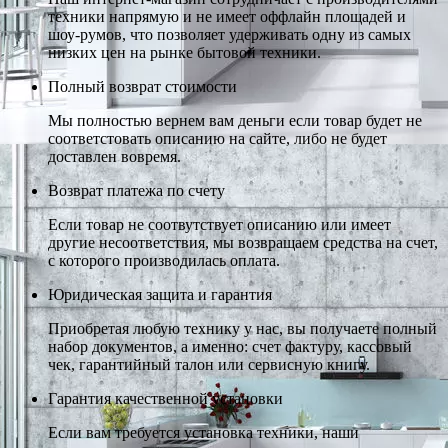
техники напрямую и не имеет оффлайн площадей и
шоу-румов, что позволяет удерживать одну из самых
низких цен на рынке бытовой техники.
Полный возврат стоимости
Мы полностью вернем вам деньги если товар будет не
соответстовать описанию на сайте, либо не будет
доставлен вовремя.
Возврат платежа по счету
Если товар не соотвутствует описанию или имеет
другие несоответствия, мы возвращаем средства на счет,
с которого производилась оплата.
Юридическая защита и гарантия
Приобретая любую технику у нас, вы получаете полный
набор документов, а именно: счет фактуру, кассовый
чек, гарантийный талон или сервисную книгу.
Гарантия качественной установки
Если вам требуется установка техники, наши