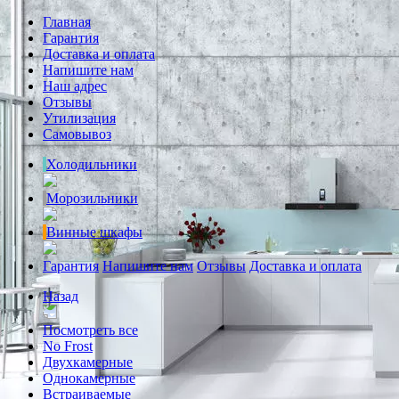
Главная
Гарантия
Доставка и оплата
Напишите нам
Наш адрес
Отзывы
Утилизация
Самовывоз
Холодильники
Морозильники
Винные шкафы
Гарантия
Напишите нам
Отзывы
Доставка и оплата
Назад
Посмотреть все
No Frost
Двухкамерные
Однокамерные
Встраиваемые