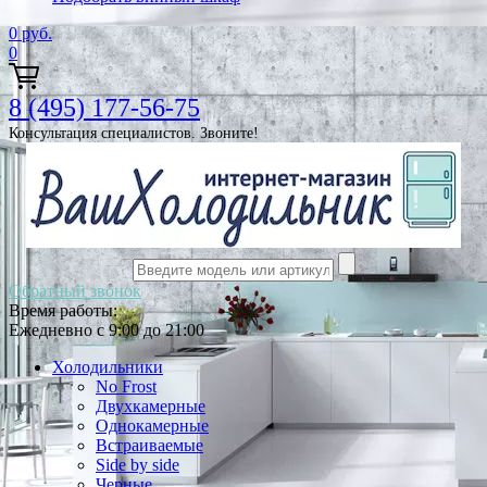
0
руб.
0
8 (495) 177-56-75
Консультация специалистов. Звоните!
Обратный звонок
Время работы:
Ежедневно с 9:00 до 21:00
Холодильники
No Frost
Двухкамерные
Однокамерные
Встраиваемые
Side by side
Черные