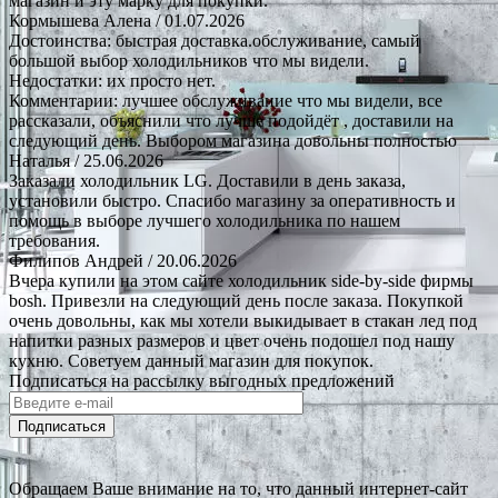
магазин и эту марку для покупки.
Кормышева Алена
/ 01.07.2026
Достоинства: быстрая доставка.обслуживание, самый
большой выбор холодильников что мы видели.
Недостатки: их просто нет.
Комментарии: лучшее обслуживание что мы видели, все
рассказали, объяснили что лучше подойдёт , доставили на
следующий день. Выбором магазина довольны полностью
Наталья
/ 25.06.2026
Заказали холодильник LG. Доставили в день заказа,
установили быстро. Спасибо магазину за оперативность и
помощь в выборе лучшего холодильника по нашем
требования.
Филипов Андрей
/ 20.06.2026
Вчера купили на этом сайте холодильник side-by-side фирмы
bosh. Привезли на следующий день после заказа. Покупкой
очень довольны, как мы хотели выкидывает в стакан лед под
напитки разных размеров и цвет очень подошел под нашу
кухню. Советуем данный магазин для покупок.
Подписаться на рассылку выгодных предложений
Подписаться
Обращаем Ваше внимание на то, что данный интернет-сайт