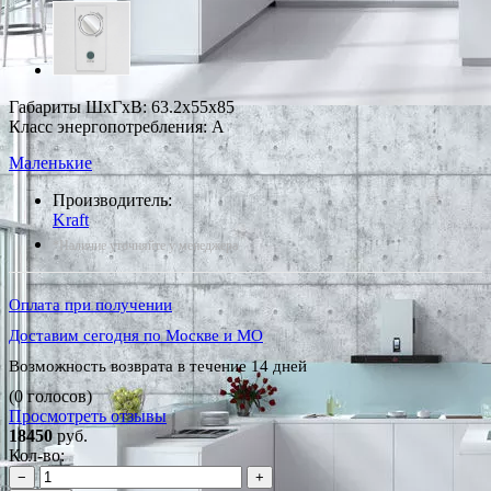
Габариты ШxГxВ: 63.2x55x85
Класс энергопотребления: A
Маленькие
Производитель:
Kraft
*Наличие уточняйте у менеджера
Оплата при получении
Доставим сегодня по Москве и МО
Возможность возврата в течение 14 дней
(0 голосов)
Просмотреть отзывы
18450
руб.
Кол-во:
−
+