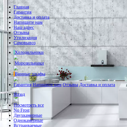
Главная
Гарантия
Доставка и оплата
Напишите нам
Наш адрес
Отзывы
Утилизация
Самовывоз
Холодильники
Морозильники
Винные шкафы
Гарантия
Напишите нам
Отзывы
Доставка и оплата
Назад
Посмотреть все
No Frost
Двухкамерные
Однокамерные
Встраиваемые