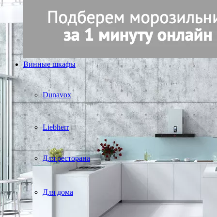
Винные шкафы
Dunavox
Liebherr
Для ресторана
Для дома