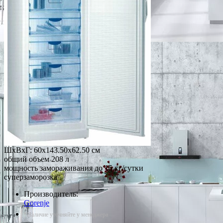
ШхВхГ: 60х143.50х62.50 см
общий объем 208 л
мощность замораживания до 15 кг/сутки
суперзаморозка
Производитель:
Gorenje
*Наличие уточняйте у менеджера