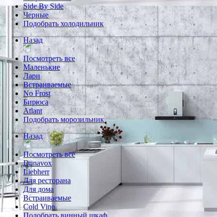
Side By Side
Черные
Подобрать холодильник
Назад
Посмотреть все
Маленькие
Лари
Встраиваемые
No Frost
Бирюса
Atlant
Подобрать морозильник
Назад
Посмотреть все
Dunavox
Liebherr
Для ресторана
Для дома
Встраиваемые
Cold Vine
Подобрать винный шкаф