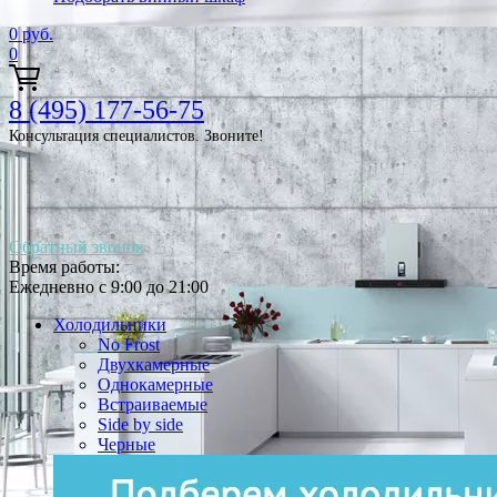
0
руб.
0
8 (495) 177-56-75
Консультация специалистов. Звоните!
Обратный звонок
Время работы:
Ежедневно с 9:00 до 21:00
Холодильники
No Frost
Двухкамерные
Однокамерные
Встраиваемые
Side by side
Черные