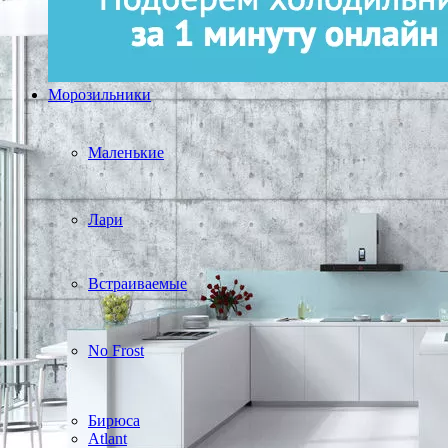
Морозильники
Маленькие
Лари
Встраиваемые
No Frost
Бирюса
Atlant