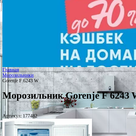
Главная
Морозильники
Gorenje F 6243 W
Морозильник Gorenje F 6243
Артикул:
177482