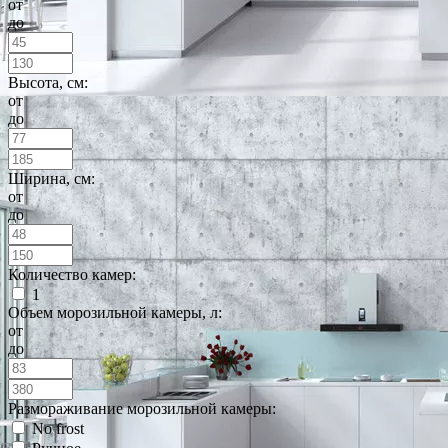
от
до
Высота, см:
от
до
Ширина, см:
от
до
Количество камер:
1
Объем морозильной камеры, л:
от
до
Размораживание морозильной камеры:
No frost