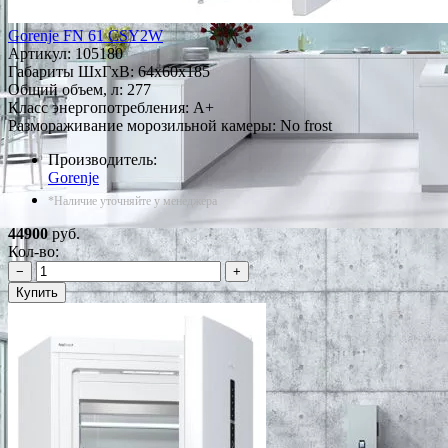
Gorenje FN 61 CSY2W
Артикул:
105180
Габариты ШxГxВ: 64x60x185
Общий объем, л: 277
Класс энергопотребления: A+
Размораживание морозильной камеры: No frost
Производитель:
Gorenje
*Наличие уточняйте у менеджера
44900
руб.
Кол-во:
−
+
Купить