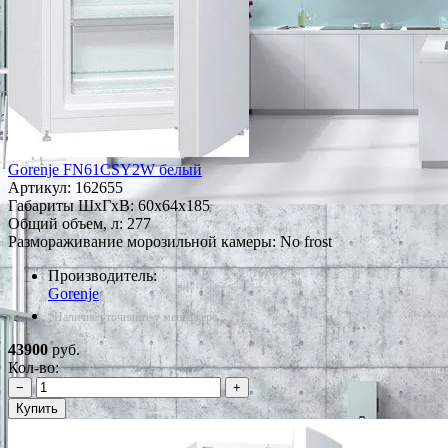
Gorenje FN61CSY2W белый
Артикул:
162655
Габариты ШxГxВ: 60x64x185
Общий объем, л: 277
Размораживание морозильной камеры: No frost
Производитель:
Gorenje
*Наличие уточняйте у менеджера
43900
руб.
Кол-во:
−
+
Купить