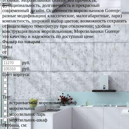
техники. Морозильники Gorenje это прочность,
функциональность, долговечность и прекрасный
современный дизайн. Особенности морозильников Gorenje:
разные модификации( классические, малогабаритные, лари)
компактность, широкий выбор цветов; возможность сохранять
отрицательную температуру при отключении; удобная
конструкция полок морозильников; Морозильники Gorenje
это качество и надежность по доступной цене.
Фильтр по товарам
Цена
от
до
руб.
руб.
Цвет корпуса:
Тип:
встраиваемый морозильник-шкаф
морозильник
морозильник-ларь
морозильник-шкаф
Глубина, см: