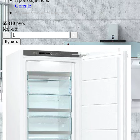
Производитель:
Gorenje
*Наличие уточняйте у менеджера
65310
руб.
Кол-во:
−
+
Купить