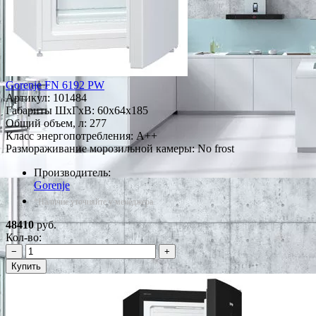
Gorenje FN 6192 PW
Артикул:
101484
Габариты ШxГxВ: 60x64x185
Общий объем, л: 277
Класс энергопотребления: A++
Размораживание морозильной камеры: No frost
Производитель:
Gorenje
*Наличие уточняйте у менеджера
48410
руб.
Кол-во:
−
+
Купить