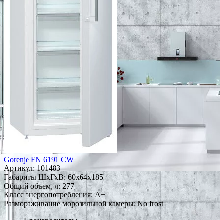
Gorenje FN 6191 CW
Артикул:
101483
Габариты ШxГxВ: 60x64x185
Общий объем, л: 277
Класс энергопотребления: A+
Размораживание морозильной камеры: No frost