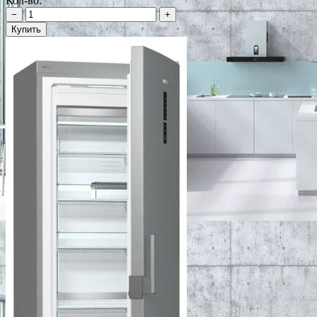
Кол-во:
−
+
Купить