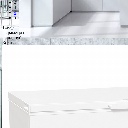
2
3
4
5
Товар
Параметры
Цена, руб.
Кол-во