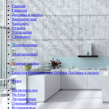
Главная
Гарантия
Доставка и оплата
Напишите нам
Наш адрес
Отзывы
Утилизация
Самовывоз
Холодильники
Морозильники
Винные шкафы
Гарантия
Напишите нам
Отзывы
Доставка и оплата
Назад
Посмотреть все
No Frost
Двухкамерные
Однокамерные
Встраиваемые