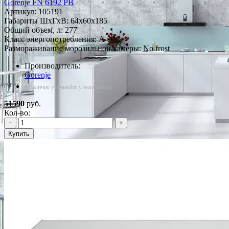
Gorenje FN 6192 PB
Артикул:
105191
Габариты ШxГxВ: 64x60x185
Общий объем, л: 277
Класс энергопотребления: A++
Размораживание морозильной камеры: No frost
Производитель:
Gorenje
*Наличие уточняйте у менеджера
51590
руб.
Кол-во:
−
+
Купить