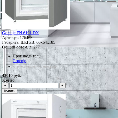
Gorenje FN 6191 DX
Артикул:
176463
Габариты ШxГxВ: 60x64x185
Общий объем, л: 277
Производитель:
Gorenje
*Наличие уточняйте у менеджера
43010
руб.
Кол-во:
−
+
Купить