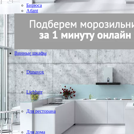
Бирюса
Atlant
Винные шкафы
Dunavox
Liebherr
Для ресторана
Для дома