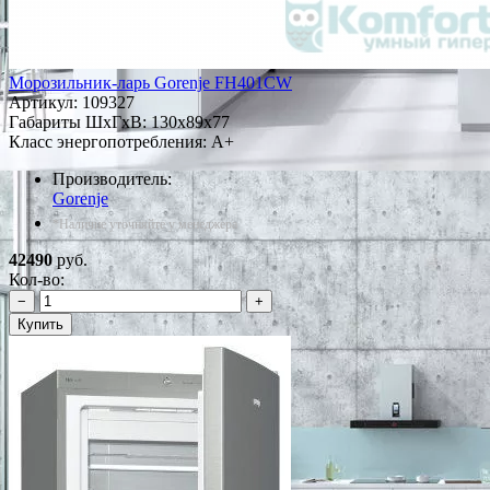
Морозильник-ларь Gorenje FH401CW
Артикул:
109327
Габариты ШxГxВ: 130x89x77
Класс энергопотребления: A+
Производитель:
Gorenje
*Наличие уточняйте у менеджера
42490
руб.
Кол-во:
−
+
Купить