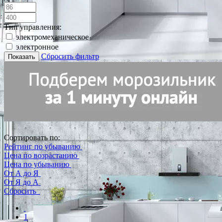
Тип управления:
электромеханическое
электронное
Сбросить фильтр
Показать
Сортировать по:
Рейтинг по убыванию
Цена по возрастанию
Цена по убыванию
От А до Я
От Я до А
Сбросить
1