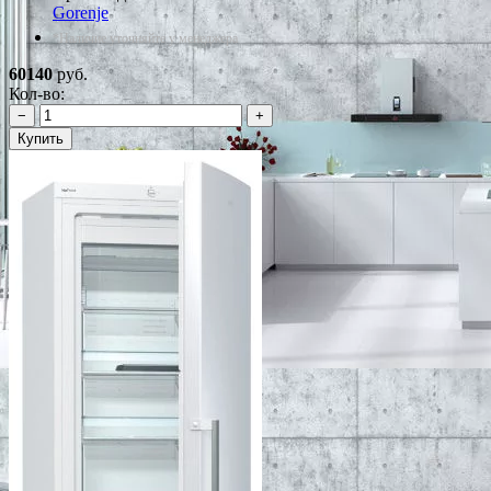
Gorenje
*Наличие уточняйте у менеджера
60140
руб.
Кол-во:
−
+
Купить