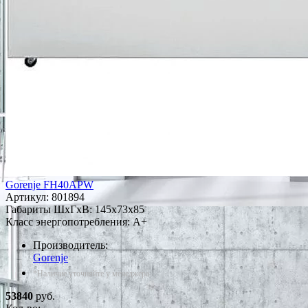
Gorenje FH40APW
Артикул:
801894
Габариты ШxГxВ: 145x73x85
Класс энергопотребления: A+
Производитель:
Gorenje
*Наличие уточняйте у менеджера
53840
руб.