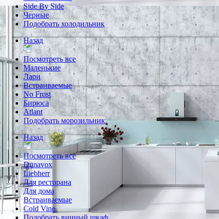
Side By Side
Черные
Подобрать холодильник
Назад
Посмотреть все
Маленькие
Лари
Встраиваемые
No Frost
Бирюса
Atlant
Подобрать морозильник
Назад
Посмотреть все
Dunavox
Liebherr
Для ресторана
Для дома
Встраиваемые
Cold Vine
Подобрать винный шкаф