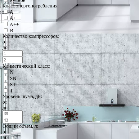
Ручное
Класс энергопотребления:
A
A+
A++
B
Количество компрессоров:
от
до
Климатический класс:
N
SN
ST
T
Уровень шума, дБ:
от
до
Общий объем, л:
от
до