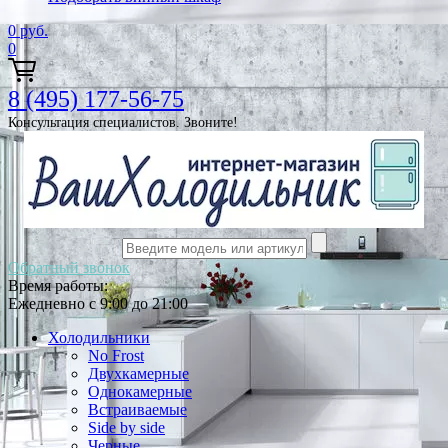
0
руб.
0
8 (495) 177-56-75
Консультация специалистов. Звоните!
Обратный звонок
Время работы:
Ежедневно с 9:00 до 21:00
Холодильники
No Frost
Двухкамерные
Однокамерные
Встраиваемые
Side by side
Черные