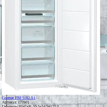
Gorenje FNI 5182 A1
Артикул:
177601
Габариты ШxГxВ: 55.5x54.5x177.2