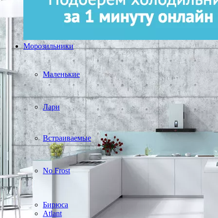
Морозильники
Маленькие
Лари
Встраиваемые
No Frost
Бирюса
Atlant