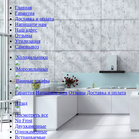
Главная
Гарантия
Доставка и оплата
Напишите нам
Наш адрес
Отзывы
Утилизация
Самовывоз
Холодильники
Морозильники
Винные шкафы
Гарантия
Напишите нам
Отзывы
Доставка и оплата
Назад
Посмотреть все
No Frost
Двухкамерные
Однокамерные
Встраиваемые