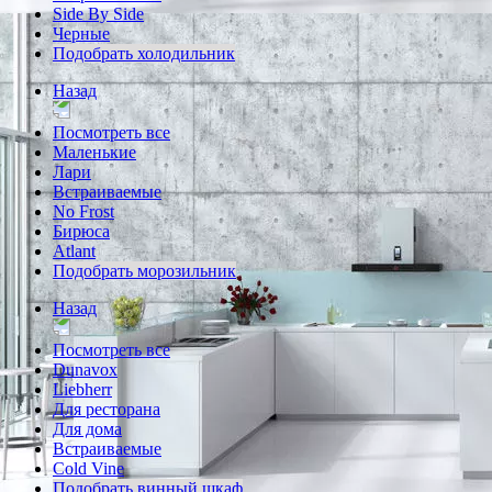
Side By Side
Черные
Подобрать холодильник
Назад
Посмотреть все
Маленькие
Лари
Встраиваемые
No Frost
Бирюса
Atlant
Подобрать морозильник
Назад
Посмотреть все
Dunavox
Liebherr
Для ресторана
Для дома
Встраиваемые
Cold Vine
Подобрать винный шкаф