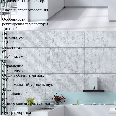
Количество компрессоров
1
Класс энергопотребления
A+
Особенности
регулировка температуры
Дисплей
Нет
Ширина, см
112
Высота, см
85
Глубина, см
65
Управление
механическое
Общий объем, в литрах
290
Максимальный уровень шума
43 дБ
Оттаивание
ручное
Минимальная температура
28
Суперзаморозка