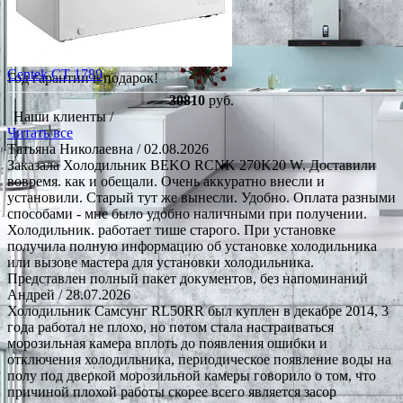
Centek CT 1789
Год гарантии в подарок!
30810
руб.
Наши клиенты /
Читать все
Татьяна Николаевна
/ 02.08.2026
Заказала Холодильник BEKO RCNK 270K20 W. Доставили
вовремя. как и обещали. Очень аккуратно внесли и
установили. Старый тут же вынесли. Удобно. Оплата разными
способами - мне было удобно наличными при получении.
Холодильник. работает тише старого. При установке
получила полную информацию об установке холодильника
или вызове мастера для установки холодильника.
Представлен полный пакет документов, без напоминаний
Андрей
/ 28.07.2026
Холодильник Самсунг RL50RR был куплен в декабре 2014, 3
года работал не плохо, но потом стала настраиваться
морозильная камера вплоть до появления ошибки и
отключения холодильника, периодическое появление воды на
полу под дверкой морозильной камеры говорило о том, что
причиной плохой работы скорее всего является засор