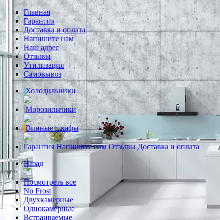
Главная
Гарантия
Доставка и оплата
Напишите нам
Наш адрес
Отзывы
Утилизация
Самовывоз
Холодильники
Морозильники
Винные шкафы
Гарантия
Напишите нам
Отзывы
Доставка и оплата
Назад
Посмотреть все
No Frost
Двухкамерные
Однокамерные
Встраиваемые