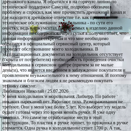
дренажного канала. Я обратился в на горячую линию по
технической поддержке Самсунг, подробно обозначил
проблему и спросил, как мне прочистить дренажный канал и
где находится дренажное отверстие т.е. как провести
техническое обслуживание холодильника - по сути его
очистку, ведь в документах прилагаемых к изделию данной
информации не содержится. Через сутки я получил ответ, что
данная информация секретная и что мне необходимо
обратится в официальный сервисный центр, который
проведет обслуживание моего холодильника. В
эксплуатационных документах на холодильник отсутствует
(скрыта от потребителя) необходимость проведения очистки
холодильника в сервисном центре (причем за не малые
деньги), что является введением в заблуждение покупателя и
проявлением неуважительного к нему отношения. И поэтому
знакомым и близким людям я не рекомендую покупать
технику самсунг.
Любишкин Николай
/ 25.07.2026
У меня холодильник и морозильник Либхерр. По работе
никаких нареканий нет. Работают тихо. Размораживания не
требуют. Они у меня уже более 5 лет. Кто выберет эту модель
будьте готовы через это время менять ручки. Я уже одну
заменил. Это самое не отработанное место в этой
конструкции. То пластик в ручке лопнет, то пружинка в ручке
сломается. Одна ручка в холодильнике стоит 1700 р. А так,