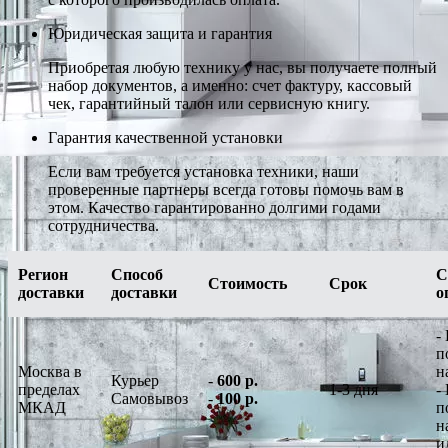
Юридическая защита и гарантия
Приобретая любую технику у нас, вы получаете полный
набор документов, а именно: счет фактуру, кассовый
чек, гарантийный талон или сервисную книгу.
Гарантия качественной установки
Если вам требуется установка техники, наши
проверенные партнеры всегда готовы помочь вам в
этом. Качество гарантированно долгими годами
сотрудничества.
Регион
Способ
С
Стоимость
Срок
доставки
доставки
о
-
п
Москва в
н
Курьер
-
600 р.
пределах
1-3 дня
-
Самовывоз
-
100 р.
МКАД
п
н
и