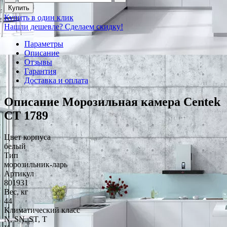
Купить
Купить в один клик
Нашли дешевле? Сделаем скидку!
Параметры
Описание
Отзывы
Гарантия
Доставка и оплата
Описание Морозильная камера Centek
CT 1789
Цвет корпуса
белый
Тип
морозильник-ларь
Артикул
801931
Вес, кг
44
Климатический класс
N, SN, ST, T