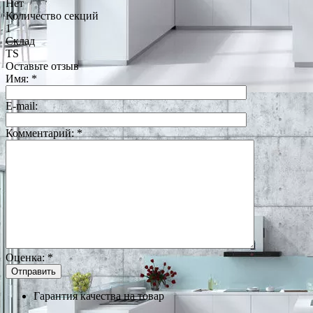
Нет
Количество секций
1
Склад
TS
Оставьте отзыв
Имя:
*
E-mail:
Комментарий:
*
Оценка:
*
Гарантия качества на товар