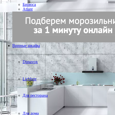
Бирюса
Atlant
Винные шкафы
Dunavox
Liebherr
Для ресторана
Для дома