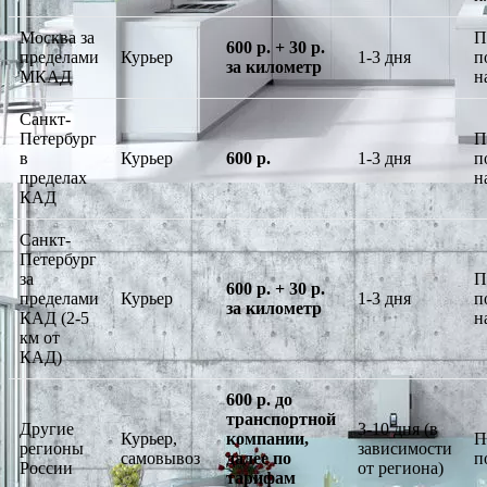
Москва за
П
600 р. + 30 р.
пределами
Курьер
1-3 дня
п
за километр
МКАД
н
Санкт-
Петербург
П
в
Курьер
600 р.
1-3 дня
п
пределах
н
КАД
Санкт-
Петербург
за
П
600 р. + 30 р.
пределами
Курьер
1-3 дня
п
за километр
КАД (2-5
н
км от
КАД)
600 р. до
транспортной
Другие
3-10 дня (в
Курьер,
компании,
П
регионы
зависимости
самовывоз
далее по
п
России
от региона)
тарифам