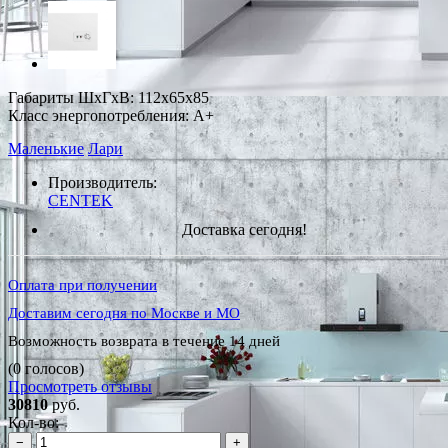
Габариты ШxГxВ: 112x65x85
Класс энергопотребления: A+
Маленькие
Лари
Производитель:
CENTEK
Доставка сегодня!
Оплата при получении
Доставим сегодня по Москве и МО
Возможность возврата в течение 14 дней
(0 голосов)
Просмотреть отзывы
30810
руб.
Кол-во:
−
+