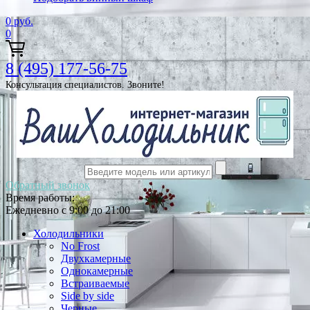
0
руб.
0
8 (495) 177-56-75
Консультация специалистов. Звоните!
Обратный звонок
Время работы:
Ежедневно с 9:00 до 21:00
Холодильники
No Frost
Двухкамерные
Однокамерные
Встраиваемые
Side by side
Черные