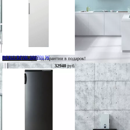
BEKO RFSK 266T01 W
Сезонная скидка
Год гарантии в подарок!
32940
руб.