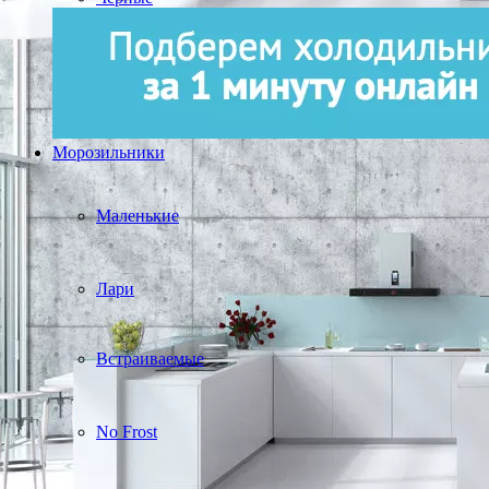
Морозильники
Маленькие
Лари
Встраиваемые
No Frost