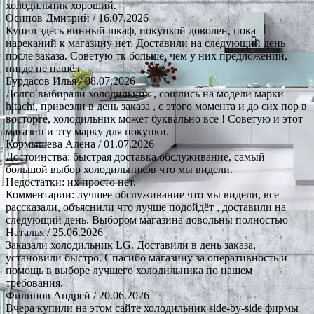
холодильник хороший.
Осипов Дмитрий
/ 16.07.2026
Купил здесь винный шкаф, покупкой доволен, пока
нареканий к магазину нет. Доставили на следующий день
после заказа. Советую тк больше, чем у них предложений,
нигде не нашёл
Бурдасов Илья
/ 08.07.2026
Долго выбирали холодильник , сошлись на модели марки
hitachi, привезли в день заказа , с этого момента и до сих пор в
восторге, холодильник может буквально все ! Советую и этот
магазин и эту марку для покупки.
Кормышева Алена
/ 01.07.2026
Достоинства: быстрая доставка.обслуживание, самый
большой выбор холодильников что мы видели.
Недостатки: их просто нет.
Комментарии: лучшее обслуживание что мы видели, все
рассказали, объяснили что лучше подойдёт , доставили на
следующий день. Выбором магазина довольны полностью
Наталья
/ 25.06.2026
Заказали холодильник LG. Доставили в день заказа,
установили быстро. Спасибо магазину за оперативность и
помощь в выборе лучшего холодильника по нашем
требования.
Филипов Андрей
/ 20.06.2026
Вчера купили на этом сайте холодильник side-by-side фирмы