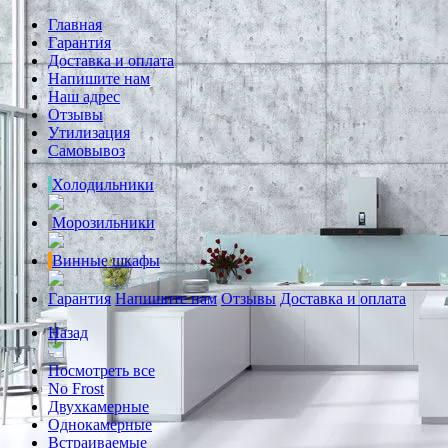
Главная
Гарантия
Доставка и оплата
Напишите нам
Наш адрес
Отзывы
Утилизация
Самовывоз
Холодильники
Морозильники
Винные шкафы
Гарантия
Напишите нам
Отзывы
Доставка и оплата
Назад
Посмотреть все
No Frost
Двухкамерные
Однокамерные
Встраиваемые