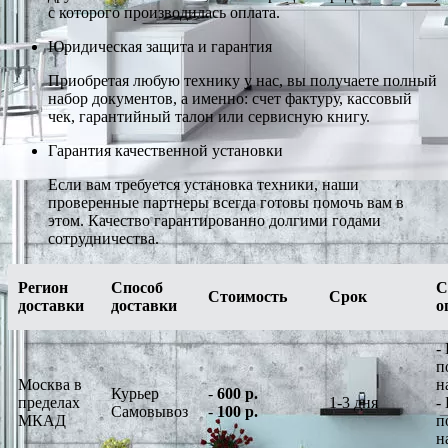
с которого производилась оплата.
Юридическая защита и гарантия
Приобретая любую технику у нас, вы получаете полный
набор документов, а именно: счет фактуру, кассовый
чек, гарантийный талон или сервисную книгу.
Гарантия качественной установки
Если вам требуется установка техники, наши
проверенные партнеры всегда готовы помочь вам в
этом. Качество гарантированно долгими годами
сотрудничества.
Регион
Способ
С
Стоимость
Срок
доставки
доставки
о
-
п
Москва в
н
Курьер
-
600 р.
пределах
1-3 дня
-
Самовывоз
-
100 р.
МКАД
п
н