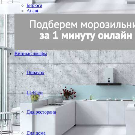
Бирюса
Atlant
Винные шкафы
Dunavox
Liebherr
Для ресторана
Для дома