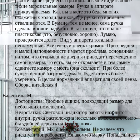
работе выше среднего. Приходилось мне видеть более
тихие морозильные камеры. Ручка в аппарате
прикручиваемая. Как вы знаете это беда многих
бюджетных холодильников, где ручки со временем
отваливаются. В Бумане, тем не менее, сама ручка
сделана вполне надёжно. Я так понял, что она не
пластиковая (это, безусловно, хорошо). Думаю,
продержится долго . Вид у аппарата тотально
негламурный. Всё очень и очень скромно. При средней
и малой наполненности имеется проблема, основанная
на том, что открывание дверцы приводит перемещению
самой камеры. То есть, вы её открываете и тем самым
сдвигаете камеру с места (она скользит). При более
существенной загрузке, думаю, будет стоять более
уверенно. В целом нормальный аппарат для своей цены.
Сборка китайская.4
Валентина М.
Достоинства: Удобные ящики, подходящий размер для
небольших помещений.
Недостатки: Световой индикатор работы находится
внутри, ручка расположена несколько высоковато, было-
бы удобней дергать на уровне пояса.
Комментарий: Мы очень довольны. Не жалеем что
рискнули попробовать незнакомую марку. Понадеялись