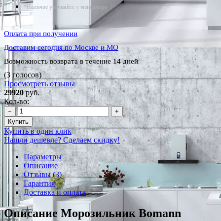
*Наличие уточняйте у менеджера
Оплата при получении
Доставим сегодня по Москве и МО
Возможность возврата в течение 14 дней
(3 голосов)
Просмотреть отзывы
29920
руб.
Кол-во:
−
+
Купить
Купить в один клик
Нашли дешевле? Сделаем скидку!
Параметры
Описание
Отзывы (3)
Гарантия
Доставка и оплата
Описание Морозильник Bomann