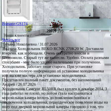
Bomann GS174
29920
руб.
Наши клиенты /
Читать все
Татьяна Николаевна
/ 31.07.2026
Заказала Холодильник BEKO RCNK 270K20 W. Доставили
вовремя. как и обещали. Очень аккуратно внесли и
установили. Старый тут же вынесли. Удобно. Оплата разными
способами - мне было удобно наличными при получении.
Холодильник. работает тише старого. При установке
получила полную информацию об установке холодильника
или вызове мастера для установки холодильника.
Представлен полный пакет документов, без напоминаний
Андрей
/ 26.07.2026
Холодильник Самсунг RL50RR был куплен в декабре 2014, 3
года работал не плохо, но потом стала настраиваться
морозильная камера вплоть до появления ошибки и
отключения холодильника, периодическое появление воды на
полу под дверкой морозильной камеры говорило о том, что