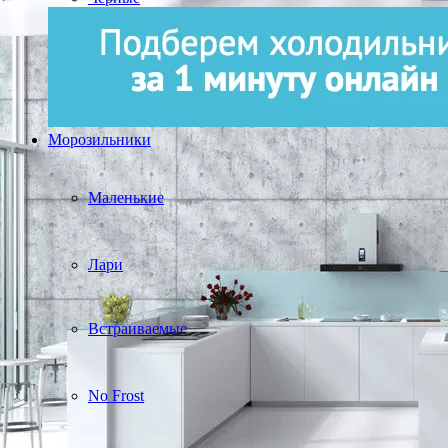
Морозильники
Маленькие
Лари
Встраиваемые
No Frost