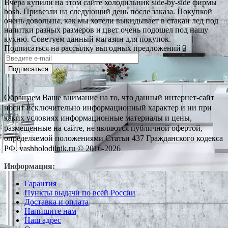
Вчера купили на этом сайте холодильник side-by-side фирмы
bosh. Привезли на следующий день после заказа. Покупкой
очень довольны, как мы хотели выкидывает в стакан лед под
напитки разных размеров и цвет очень подошел под нашу
кухню. Советуем данный магазин для покупок.
Подписаться на рассылку выгодных предложений
Подписаться
Обращаем Ваше внимание на то, что данный интернет-сайт
носит исключительно информационный характер и ни при
каких условиях информационные материалы и цены,
размещенные на сайте, не являются публичной офертой,
определяемой положениями Статьи 437 Гражданского кодекса
РФ. vashholodilnik.ru © 2016-2026
Информация:
Гарантия
Пункты выдачи по всей России
Доставка и оплата
Напишите нам
Наш адрес