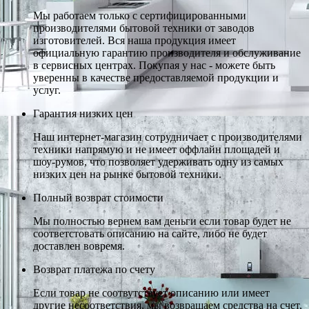
Мы работаем только с сертифицированными
производителями бытовой техники от заводов
изготовителей. Вся наша продукция имеет
официальную гарантию производителя и обслуживание
в сервисных центрах. Покупая у нас - можете быть
уверенны в качестве предоставляемой продукции и
услуг.
Гарантия низких цен
Наш интернет-магазин сотрудничает с производителями
техники напрямую и не имеет оффлайн площадей и
шоу-румов, что позволяет удерживать одну из самых
низких цен на рынке бытовой техники.
Полный возврат стоимости
Мы полностью вернем вам деньги если товар будет не
соответстовать описанию на сайте, либо не будет
доставлен вовремя.
Возврат платежа по счету
Если товар не соотвутствует описанию или имеет
другие несоответствия, мы возвращаем средства на счет,