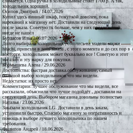
сломается. Одна ручка в холодильнике стоит 1700 р. А так,
холодильник хороший.
Осипов Дмитрий
/ 14.07.2026
Купил здесь винный шкаф, покупкой доволен, пока
нареканий к магазину нет. Доставили на следующий день
после заказа. Советую тк больше, чем у них предложений,
нигде не нашёл
Бурдасов Илья
/ 06.07.2026
Долго выбирали холодильник , сошлись на модели марки
hitachi, привезли в день заказа , с этого момента и до сих пор в
восторге, холодильник может буквально все ! Советую и этот
магазин и эту марку для покупки.
Кормышева Алена
/ 29.06.2026
Достоинства: быстрая доставка.обслуживание, самый
большой выбор холодильников что мы видели.
Недостатки: их просто нет.
Комментарии: лучшее обслуживание что мы видели, все
рассказали, объяснили что лучше подойдёт , доставили на
следующий день. Выбором магазина довольны полностью
Наталья
/ 23.06.2026
Заказали холодильник LG. Доставили в день заказа,
установили быстро. Спасибо магазину за оперативность и
помощь в выборе лучшего холодильника по нашем
требования.
Филипов Андрей
/ 18.06.2026