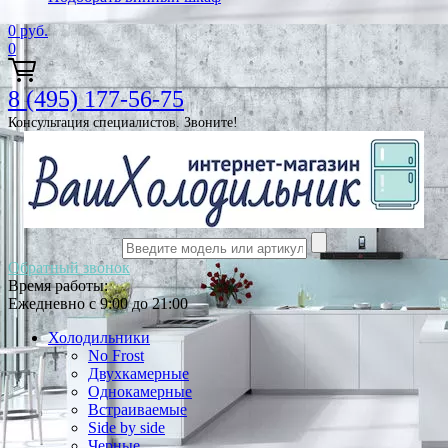
0
руб.
0
8 (495) 177-56-75
Консультация специалистов. Звоните!
Обратный звонок
Время работы:
Ежедневно с 9:00 до 21:00
Холодильники
No Frost
Двухкамерные
Однокамерные
Встраиваемые
Side by side
Черные