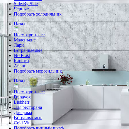
Side By Side
Черные
Подобрать холодильник
Назад
Посмотреть все
Маленькие
Лари
Встраиваемые
No Frost
Бирюса
Atlant
Подобрать морозильник
Назад
Посмотреть все
Dunavox
Liebherr
Для ресторана
Для дома
Встраиваемые
Cold Vine
Подобрать винный шкаф