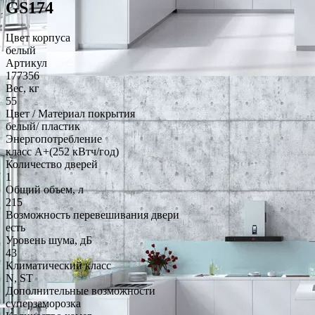
GS174
Цвет корпуса
белый
Артикул
177356
Вес, кг
55
Цвет / Материал покрытия
белый/ пластик
Энергопотребление
класс A+(252 кВтч/год)
Количество дверей
1
Общий объем, л
215
Возможность перевешивания двери
есть
Уровень шума, дБ
43
Климатический класс
N, ST
Дополнительные возможности
суперзаморозка