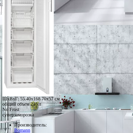
ШхВхГ: 55.40х168.70х57 см
общий объем 215 л
No Frost
суперзаморозка
Производитель:
Bomann