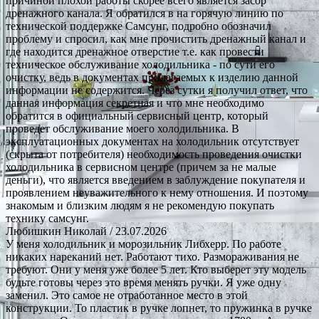
причиной плохой работы скорее всего является засор
дренажного канала. Я обратился в на горячую линию по
технической поддержке Самсунг, подробно обозначил
проблему и спросил, как мне прочистить дренажный канал и
где находится дренажное отверстие т.е. как провести
техническое обслуживание холодильника - по сути его
очистку, ведь в документах прилагаемых к изделию данной
информации не содержится. Через сутки я получил ответ, что
данная информация секретная и что мне необходимо
обратится в официальный сервисный центр, который
проведет обслуживание моего холодильника. В
эксплуатационных документах на холодильник отсутствует
(скрыта от потребителя) необходимость проведения очистки
холодильника в сервисном центре (причем за не малые
деньги), что является введением в заблуждение покупателя и
проявлением неуважительного к нему отношения. И поэтому
знакомым и близким людям я не рекомендую покупать
технику самсунг.
Любишкин Николай
/ 23.07.2026
У меня холодильник и морозильник Либхерр. По работе
никаких нареканий нет. Работают тихо. Размораживания не
требуют. Они у меня уже более 5 лет. Кто выберет эту модель
будьте готовы через это время менять ручки. Я уже одну
заменил. Это самое не отработанное место в этой
конструкции. То пластик в ручке лопнет, то пружинка в ручке