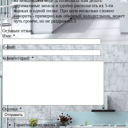
на немцев. Эта модель позволила нам делать
оптимальные запасы и удобно располагать их 5-ти
ящиках и одной полке. Про шум несколько сложно
говорить - примерно как обычный холодитльник, может
чуть громче, но не раздражает.5
Оставьте отзыв
Имя:
*
E-mail:
Комментарий:
*
Оценка:
*
Гарантия качества на товар