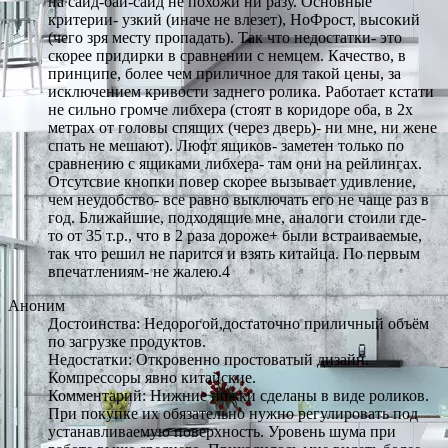
на сайд-бай-сайд не похожи ни разу. Основные
критерии- узкий (иначе не влезет), НоФрост, высокий
(чего зря месту пропадать). Так что недостатки- это
скорее придирки в сравнении с немцем. Качество, в
принципе, более чем приличное для такой цены, за
исключением кривости заднего ролика. Работает кстати
не сильно громче либхера (стоят в коридоре оба, в 2х
метрах от головы спящих (через дверь)- ни мне, ни жене
спать не мешают). Люфт ящиков- заметен только по
сравнению с ящиками либхера- там они на рейлингах.
Отсутсвие кнопки повер скорее вызывает удивление,
чем неудобство- все равно выключать его не чаще раз в
год. Ближайшие, подходящие мне, аналоги стоили где-
то от 35 т.р., что в 2 раза дороже+ были встраиваемые,
так что решил не парится и взять китайца. По первым
впечатлениям- не жалею.4
Аноним
Достоинства: Недорогой,достаточно приличный объём
по загрузке продуктов.
Недостатки: Откровенно простоватый дизайн.
Компрессоры явно китайские.
Комментарий: Нижние ножки сделаны в виде роликов.
При покупке их обязательно нужно регулировать под
устанавливаемую поверхность. Уровень шума при