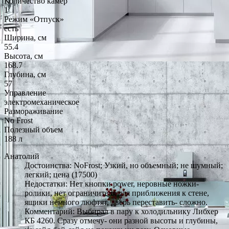
Количество камер
1
Режим «Отпуск»
есть
Ширина, см
55.4
Высота, см
168.7
Глубина, см
57
Управление
электромеханическое
Размораживание
No Frost
Полезный объем
188 л
Анатолий
Достоинства: NoFrost; Узкий, но объемный; не шумный;
легкий; цена (17500)
Недостатки: Нет кнопки power, неровные ножки-
ролики, нет ограничителя для приближения к стене,
ящики немного люфтят, дверь переставить- сложно.
Комментарий: Выбирал в пару к холодильнику Либхер
КБ 4260. Сразу отмечу- они разной высоты и глубины,