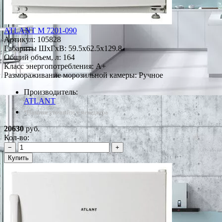
ATLANT М 7201-090
Артикул:
105828
Габариты ШxГxВ: 59.5x62.5x129.8
Общий объем, л: 164
Класс энергопотребления: A+
Размораживание морозильной камеры: Ручное
Производитель:
ATLANT
*Наличие уточняйте у менеджера
20630
руб.
Кол-во:
−
+
Купить