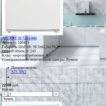
ATLANT М 7204-090
Артикул:
100415
Габариты ШxГxВ: 59.5x62.5x176.2
Общий объем, л: 243
Класс энергопотребления: A+
Размораживание морозильной камеры: Ручное
Производитель:
ATLANT
*Наличие уточняйте у менеджера
22500
руб.
Кол-во:
−
+
Купить