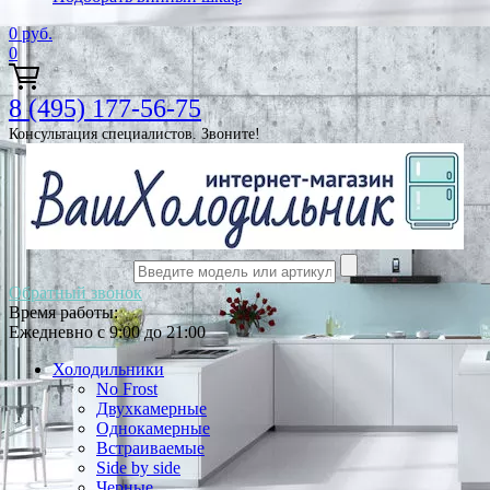
0
руб.
0
8 (495) 177-56-75
Консультация специалистов. Звоните!
Обратный звонок
Время работы:
Ежедневно с 9:00 до 21:00
Холодильники
No Frost
Двухкамерные
Однокамерные
Встраиваемые
Side by side
Черные