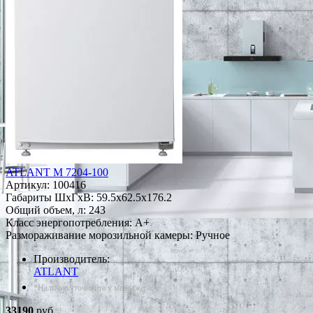
ATLANT М 7204-100
Артикул:
100416
Габариты ШxГxВ: 59.5x62.5x176.2
Общий объем, л: 243
Класс энергопотребления: A+
Размораживание морозильной камеры: Ручное
Производитель:
ATLANT
*Наличие уточняйте у менеджера
33190
руб.