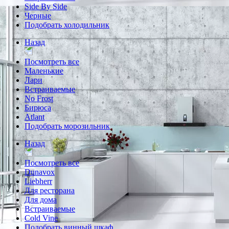
Side By Side
Черные
Подобрать холодильник
Назад
Посмотреть все
Маленькие
Лари
Встраиваемые
No Frost
Бирюса
Atlant
Подобрать морозильник
Назад
Посмотреть все
Dunavox
Liebherr
Для ресторана
Для дома
Встраиваемые
Cold Vine
Подобрать винный шкаф