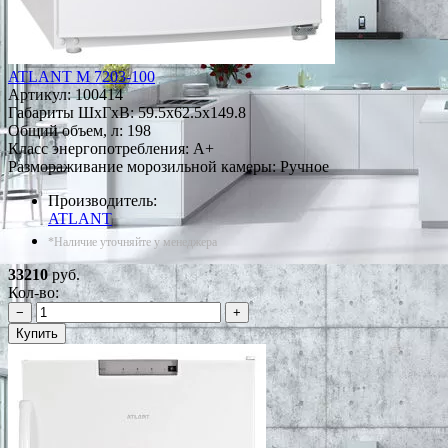
ATLANT М 7203-100
Артикул:
100414
Габариты ШxГxВ: 59.5x62.5x149.8
Общий объем, л: 198
Класс энергопотребления: A+
Размораживание морозильной камеры: Ручное
Производитель:
ATLANT
*Наличие уточняйте у менеджера
33210
руб.
Кол-во:
−
+
Купить