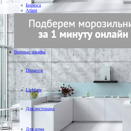
Бирюса
Atlant
Винные шкафы
Dunavox
Liebherr
Для ресторана
Для дома