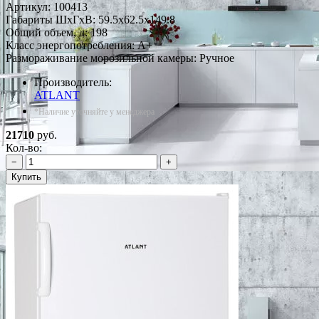
Артикул:
100413
Габариты ШxГxВ: 59.5x62.5x149.8
Общий объем, л: 198
Класс энергопотребления: A+
Размораживание морозильной камеры: Ручное
Производитель:
ATLANT
*Наличие уточняйте у менеджера
21710
руб.
Кол-во:
−
+
Купить