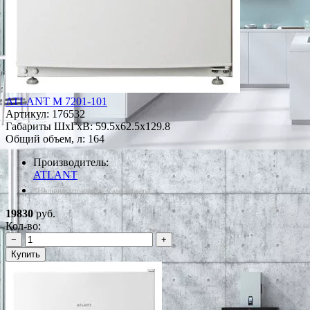
ATLANT М 7201-101
Артикул:
176532
Габариты ШxГxВ: 59.5x62.5x129.8
Общий объем, л: 164
Производитель:
ATLANT
*Наличие уточняйте у менеджера
19830
руб.
Кол-во:
−
+
Купить