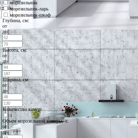
морозильник
морозильник-ларь
морозильник-шкаф
Глубина, см:
от
до
Высота, см:
от
до
Ширина, см:
от
до
Количество камер:
1
Объем морозильной камеры, л:
от
до