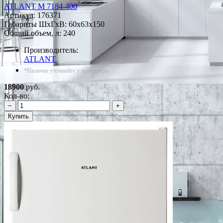
ATLANT М 7184-400
Артикул:
176371
Габариты ШxГxВ: 60x63x150
Общий объем, л: 240
Производитель:
ATLANT
*Наличие уточняйте у менеджера
18900
руб.
Кол-во:
−
+
Купить