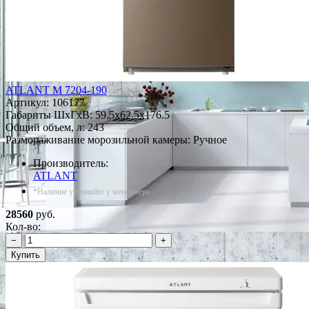
ATLANT М 7204-190
Артикул:
106177
Габариты ШxГxВ: 59.5x62.5x176.5
Общий объем, л: 243
Размораживание морозильной камеры: Ручное
Производитель:
ATLANT
*Наличие уточняйте у менеджера
28560
руб.
Кол-во:
−
+
Купить