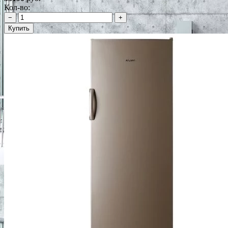
Кол-во:
−
+
Купить