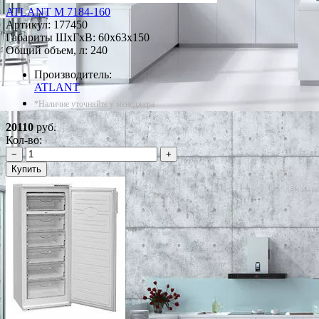
ATLANT М 7184-160
Артикул:
177450
Габариты ШxГxВ: 60x63x150
Общий объем, л: 240
Производитель:
ATLANT
*Наличие уточняйте у менеджера
20110
руб.
Кол-во:
−
+
Купить