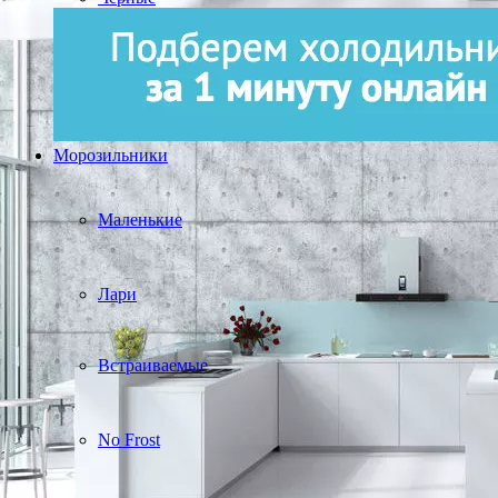
Морозильники
Маленькие
Лари
Встраиваемые
No Frost