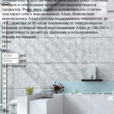
экономичные и долговечные морозильники Atlant способны
вмещать в себя большое количество скоропортящихся
продуктов. Рыба, мясо, ягоды и полуфабрикаты отлично
чувствуют себя в морозильниках Atlant. Компактные
морозильники Atlant способы поддерживать температуру до
-9°C, даже после 10 часов отключения от электроэнергии.
Большой полезный объем морозильников Atlant до 100-200 л.
и практичность делают их удобными в использовании.
Фильтр по товарам
Цена
от
до
руб.
руб.
Цвет корпуса:
Тип: