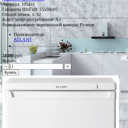
Артикул:
105411
Габариты ШxГxВ: 55x58x85
Общий объем, л: 92
Класс энергопотребления: A+
Размораживание морозильной камеры: Ручное
Производитель:
ATLANT
*Наличие уточняйте у менеджера
24380
руб.
Кол-во:
−
+
Купить