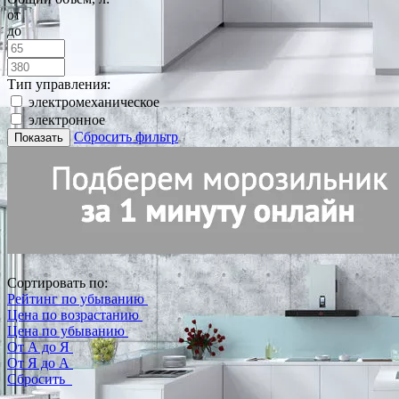
от
до
Тип управления:
электромеханическое
электронное
Сбросить фильтр
Показать
Сортировать по:
Рейтинг по убыванию
Цена по возрастанию
Цена по убыванию
От А до Я
От Я до А
Сбросить