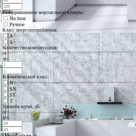
Размораживание морозильной камеры:
No frost
Ручное
Класс энергопотребления:
A
A+
Количество компрессоров:
от
до
Климатический класс:
N
SN
ST
T
Уровень шума, дБ:
от
до
Общий объем, л: