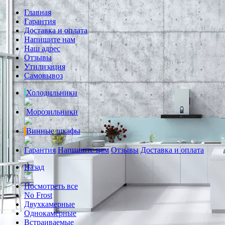
Главная
Гарантия
Доставка и оплата
Напишите нам
Наш адрес
Отзывы
Утилизация
Самовывоз
Холодильники
Морозильники
Винные шкафы
Гарантия
Напишите нам
Отзывы
Доставка и оплата
Назад
Посмотреть все
No Frost
Двухкамерные
Однокамерные
Встраиваемые