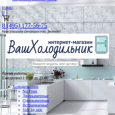
0
руб.
0
8 (495) 177-56-75
Консультация специалистов. Звоните!
Обратный звонок
Время работы:
Ежедневно с 9:00 до 21:00
Холодильники
No Frost
Двухкамерные
Однокамерные
Встраиваемые
Side by side
Черные