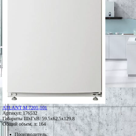
ATLANT М 7201-101
Артикул:
176532
Габариты ШxГxВ: 59.5x62.5x129.8
Общий объем, л: 164
Производитель: