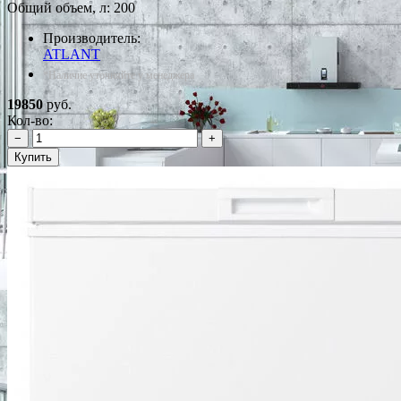
Общий объем, л: 200
Производитель:
ATLANT
*Наличие уточняйте у менеджера
19850
руб.
Кол-во:
−
+
Купить