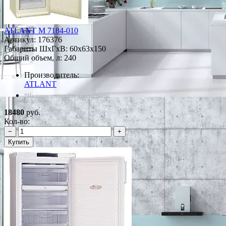
ATLANT М 7184-010
Артикул:
176376
Габариты ШxГxВ: 60x63x150
Общий объем, л: 240
Производитель:
ATLANT
*Наличие уточняйте у менеджера
18480
руб.
Кол-во:
−
+
Купить