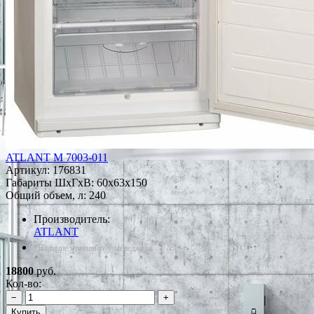
ATLANT М 7003-011
Артикул:
176831
Габариты ШxГxВ: 60x63x150
Общий объем, л: 240
Производитель:
ATLANT
*Наличие уточняйте у менеджера
18800
руб.
Кол-во:
−
+
Купить