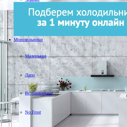
Морозильники
Маленькие
Лари
Встраиваемые
No Frost