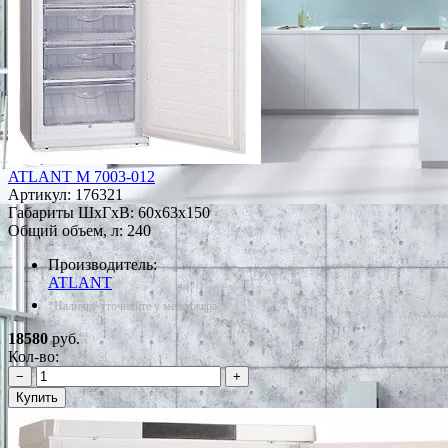
ATLANT М 7003-012
Артикул:
176321
Габариты ШxГxВ: 60x63x150
Общий объем, л: 240
Производитель:
ATLANT
*Наличие уточняйте у менеджера
18580
руб.
Кол-во:
−
+
Купить