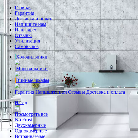
Главная
Гарантия
Доставка и оплата
Напишите нам
Наш адрес
Отзывы
Утилизация
Самовывоз
Холодильники
Морозильники
Винные шкафы
Гарантия
Напишите нам
Отзывы
Доставка и оплата
Назад
Посмотреть все
No Frost
Двухкамерные
Однокамерные
Встраиваемые