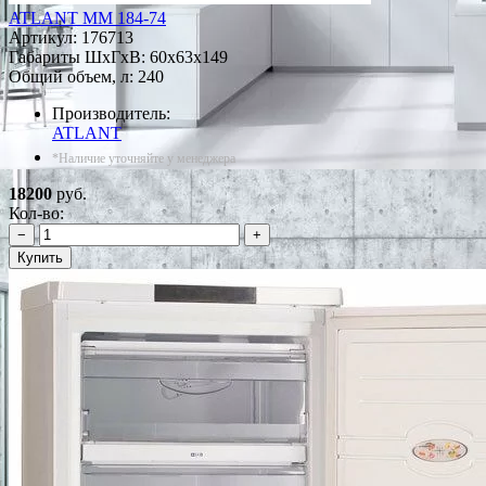
ATLANT ММ 184-74
Артикул:
176713
Габариты ШxГxВ: 60x63x149
Общий объем, л: 240
Производитель:
ATLANT
*Наличие уточняйте у менеджера
18200
руб.
Кол-во:
−
+
Купить