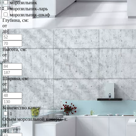
морозильник
морозильник-ларь
морозильник-шкаф
Глубина, см:
от
до
Высота, см:
от
до
Ширина, см:
от
до
Количество камер:
1
Объем морозильной камеры, л:
от
до