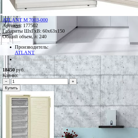
ATLANT М 7003-000
Артикул:
177502
Габариты ШxГxВ: 60x63x150
Общий объем, л: 240
Производитель:
ATLANT
*Наличие уточняйте у менеджера
18450
руб.
Кол-во:
−
+
Купить