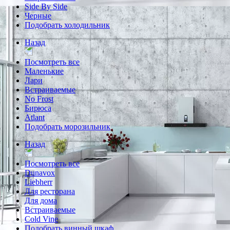
Side By Side
Черные
Подобрать холодильник
Назад
Посмотреть все
Маленькие
Лари
Встраиваемые
No Frost
Бирюса
Atlant
Подобрать морозильник
Назад
Посмотреть все
Dunavox
Liebherr
Для ресторана
Для дома
Встраиваемые
Cold Vine
Подобрать винный шкаф