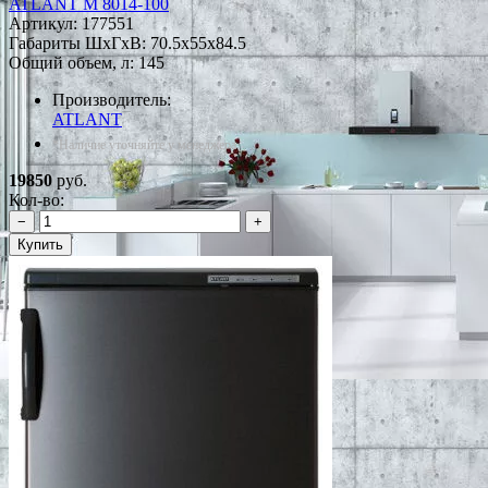
ATLANT М 8014-100
Артикул:
177551
Габариты ШxГxВ: 70.5x55x84.5
Общий объем, л: 145
Производитель:
ATLANT
*Наличие уточняйте у менеджера
19850
руб.
Кол-во:
−
+
Купить