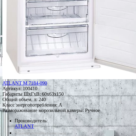
ATLANT М 7184-090
Артикул:
100410
Габариты ШxГxВ: 60x63x150
Общий объем, л: 240
Класс энергопотребления: A
Размораживание морозильной камеры: Ручное
Производитель:
ATLANT
*Наличие уточняйте у менеджера