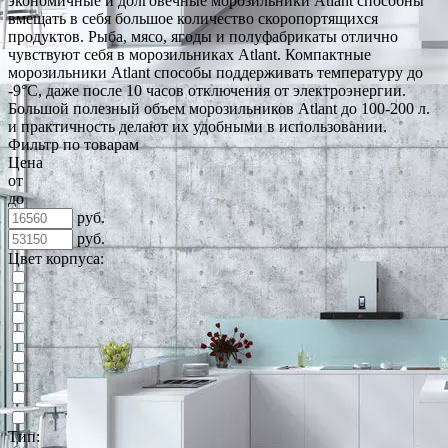
экономичные и долговечные морозильники Atlant способны
вмещать в себя большое количество скоропортящихся
продуктов. Рыба, мясо, ягоды и полуфабрикаты отлично
чувствуют себя в морозильниках Atlant. Компактные
морозильники Atlant способы поддерживать температуру до
-9°C, даже после 10 часов отключения от электроэнергии.
Большой полезный объем морозильников Atlant до 100-200 л.
и практичность делают их удобными в использовании.
Фильтр по товарам
Цена
от
до
руб.
руб.
Цвет корпуса:
Тип: