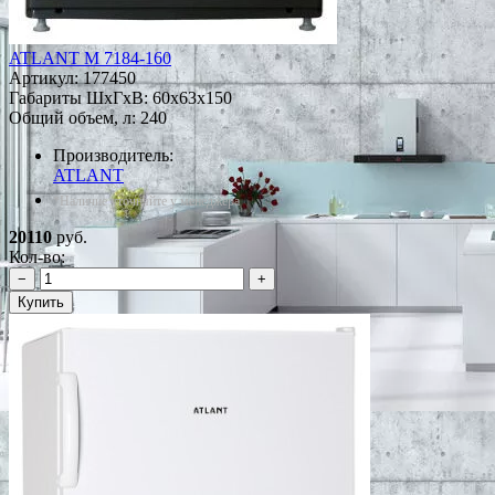
ATLANT М 7184-160
Артикул:
177450
Габариты ШxГxВ: 60x63x150
Общий объем, л: 240
Производитель:
ATLANT
*Наличие уточняйте у менеджера
20110
руб.
Кол-во:
−
+
Купить