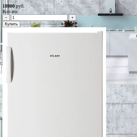
18900
руб.
Кол-во:
−
+
Купить