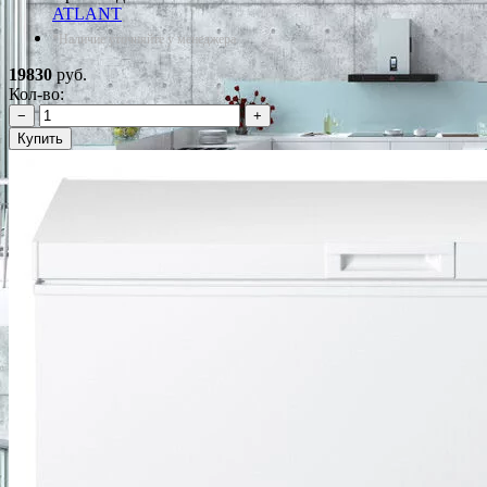
ATLANT
*Наличие уточняйте у менеджера
19830
руб.
Кол-во:
−
+
Купить