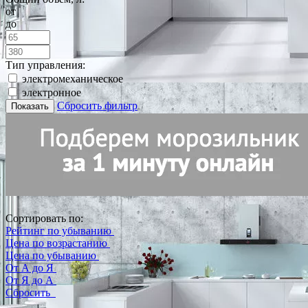
от
до
Тип управления:
электромеханическое
электронное
Сбросить фильтр
Показать
Сортировать по:
Рейтинг по убыванию
Цена по возрастанию
Цена по убыванию
От А до Я
От Я до А
Сбросить