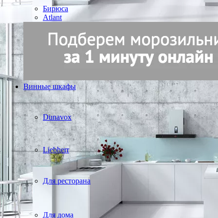
Бирюса
Atlant
Винные шкафы
Dunavox
Liebherr
Для ресторана
Для дома